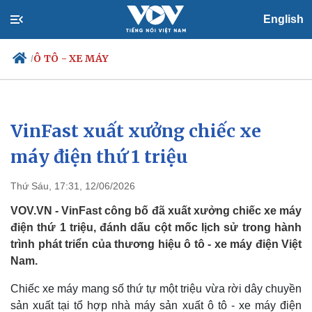
English
Ô TÔ - XE MÁY
/
VinFast xuất xưởng chiếc xe
Chính trị
Xã hội
Đảng
Tin 24h
máy điện thứ 1 triệu
Tổ chức nhân sự
Dự báo thời tiết
Quốc hội
Giáo dục
Thứ Sáu, 17:31, 12/06/2026
Nhận diện sự thật
Dấu ấn VOV
Việc làm
VOV.VN - VinFast công bố đã xuất xưởng chiếc xe máy
Biển đảo
điện thứ 1 triệu, đánh dấu cột mốc lịch sử trong hành
trình phát triển của thương hiệu ô tô - xe máy điện Việt
Nam.
Chiếc xe máy mang số thứ tự một triệu vừa rời dây chuyền
sản xuất tại tổ hợp nhà máy sản xuất ô tô - xe máy điện