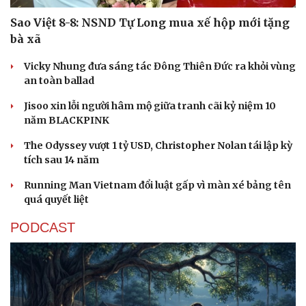
Sao Việt 8-8: NSND Tự Long mua xế hộp mới tặng
bà xã
Vicky Nhung đưa sáng tác Đông Thiên Đức ra khỏi vùng
an toàn ballad
Jisoo xin lỗi người hâm mộ giữa tranh cãi kỷ niệm 10
năm BLACKPINK
The Odyssey vượt 1 tỷ USD, Christopher Nolan tái lập kỳ
tích sau 14 năm
Running Man Vietnam đổi luật gấp vì màn xé bảng tên
quá quyết liệt
PODCAST