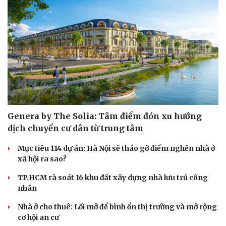
Genera by The Solia: Tâm điểm đón xu hướng
dịch chuyển cư dân từ trung tâm
Mục tiêu 114 dự án: Hà Nội sẽ tháo gỡ điểm nghẽn nhà ở
xã hội ra sao?
TP.HCM rà soát 16 khu đất xây dựng nhà lưu trú công
nhân
Nhà ở cho thuê: Lối mở để bình ổn thị trường và mở rộng
cơ hội an cư