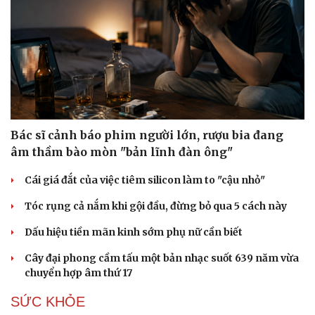
Bác sĩ cảnh báo phim người lớn, rượu bia đang
âm thầm bào mòn "bản lĩnh đàn ông"
Cái giá đắt của việc tiêm silicon làm to "cậu nhỏ"
Tóc rụng cả nắm khi gội đầu, đừng bỏ qua 5 cách này
Dấu hiệu tiền mãn kinh sớm phụ nữ cần biết
Du lịch
Podcast
Cây đại phong cầm tấu một bản nhạc suốt 639 năm vừa
Tư vấn
Câu chuyện thời sự
chuyển hợp âm thứ 17
Săn Tour
Đọc truyện đêm khuya
check-in
Cửa sổ tình yêu
SỨC KHỎE
Kể chuyện cho bé