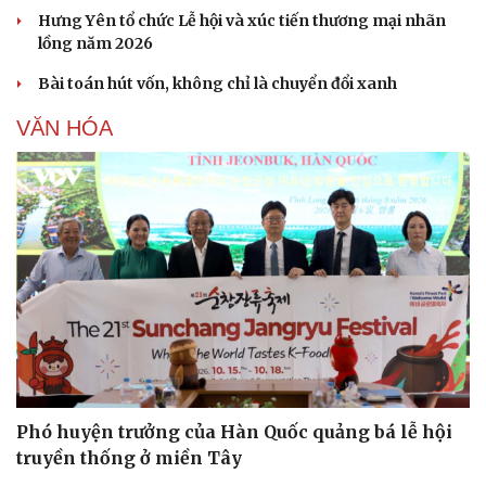
Hưng Yên tổ chức Lễ hội và xúc tiến thương mại nhãn
lồng năm 2026
Bài toán hút vốn, không chỉ là chuyển đổi xanh
VĂN HÓA
Văn hóa
Giải trí
Sân khấu - Điện ảnh
Nghệ sĩ
Văn học
Thời trang
Âm nhạc
Sao Việt
Di sản
Phó huyện trưởng của Hàn Quốc quảng bá lễ hội
truyền thống ở miền Tây