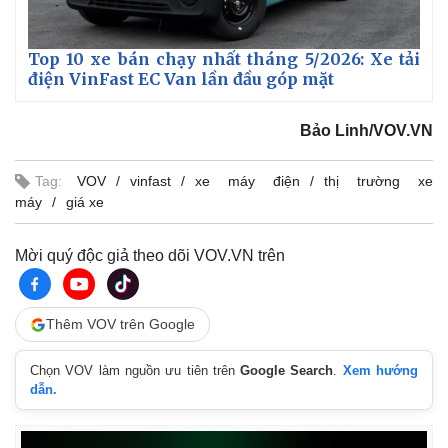
Top 10 xe bán chạy nhất tháng 5/2026: Xe tải
điện VinFast EC Van lần đầu góp mặt
Bảo Linh/VOV.VN
Tag:
VOV
vinfast
xe máy điện
thị trường xe
máy
giá xe
Mời quý độc giả theo dõi VOV.VN trên
Thêm VOV trên Google
Kinh tế
Thị trường
Chọn VOV làm nguồn ưu tiên trên
Google Search
.
Xem hướng
Bất động sản
Giá vàng
dẫn.
Khởi nghiệp
Tiêu dùng
Tỷ giá
Chứng khoán