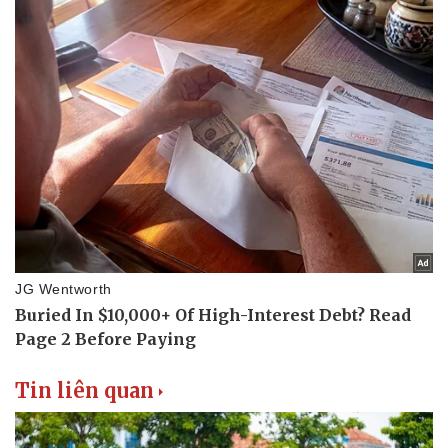
Thể thao
Ô tô - Xe máy
Bóng đá
Ô tô
Lịch thi đấu bóng đá
Xe máy
Thế giới thể thao
Tư vấn
eSports
Hậu trường
Tin liên quan