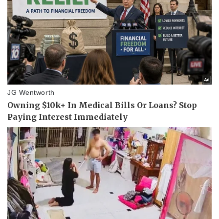
Vụ án
Vũ khí
Tin nóng
Việt Nam
Tư vấn luật
Phân tích