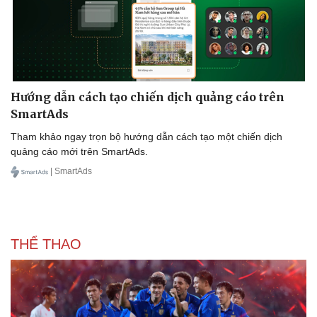
Hướng dẫn cách tạo chiến dịch quảng cáo trên
Sức khỏe
Đời sống
SmartAds
Dinh dưỡng - món ngon
Nhà đẹp
Tham khảo ngay trọn bộ hướng dẫn cách tạo một chiến dịch
Cây thuốc
Blog
quảng cáo mới trên SmartAds.
Sản phụ khoa
Tình yêu - Gia đình
Nhi khoa
| SmartAds
Nam khoa
Làm đẹp - giảm cân
Phòng mạch online
Ăn sạch sống khỏe
THỂ THAO