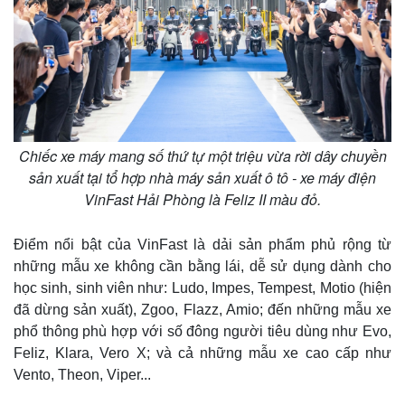
Chiếc xe máy mang số thứ tự một triệu vừa rời dây chuyền
sản xuất tại tổ hợp nhà máy sản xuất ô tô - xe máy điện
VinFast Hải Phòng là Feliz II màu đỏ.
Điểm nổi bật của VinFast là dải sản phẩm phủ rộng từ
những mẫu xe không cần bằng lái, dễ sử dụng dành cho
học sinh, sinh viên như: Ludo, Impes, Tempest, Motio (hiện
đã dừng sản xuất), Zgoo, Flazz, Amio; đến những mẫu xe
phổ thông phù hợp với số đông người tiêu dùng như Evo,
Feliz, Klara, Vero X; và cả những mẫu xe cao cấp như
Vento, Theon, Viper...