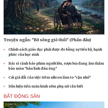
Truyện ngắn: "Bờ sông gió thổi" (Phần đầu)
Chính sách giáo dục phải được đo bằng sự tiến bộ, hạnh
phúc của học sinh
Bác sĩ cảnh báo phim người lớn, rượu bia đang âm thầm
bào mòn "bản lĩnh đàn ông"
Cái giá đắt của việc tiêm silicon làm to "cậu nhỏ"
Dấu hiệu tiền mãn kinh sớm phụ nữ cần biết
BẤT ĐỘNG SẢN