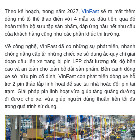
Theo kế hoạch, trong năm 2027,
VinFast
sẽ ra mắt thêm
dòng mô tô thể thao điện với 4 mẫu xe đầu tiên, qua đó
hoàn thiện bộ sưu tập sản phẩm, đáp ứng hầu hết nhu cầu
của khách hàng cũng như các phân khúc thị trường.
Về công nghệ, VinFast đã có những sự phát triển, nhanh
chóng nâng cấp từ những chiếc xe sử dụng ắc-quy chì giai
đoạn đầu lên xe trang bị pin LFP chất lượng tốt, độ bền
cao và an toàn cho toàn bộ dải sản phẩm. Bên cạnh dòng
xe sở hữu pin cố định, VinFast còn phát triển dòng xe hỗ
trợ 2 pin tháo lắp linh hoạt để sạc tại nhà hoặc đổi pin tại
Thế giới
Multimedia
trạm. Giải pháp pin linh hoạt vừa giúp tăng quãng đường
Quan sát
Video
đi được cho xe, vừa giúp người dùng thuận tiện tối đa
Cuộc sống đó đây
Ảnh
trong quá trình sử dụng.
Hồ sơ
E-Magazine
Infographic