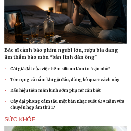
Bác sĩ cảnh báo phim người lớn, rượu bia đang
âm thầm bào mòn "bản lĩnh đàn ông"
Cái giá đắt của việc tiêm silicon làm to "cậu nhỏ"
Tóc rụng cả nắm khi gội đầu, đừng bỏ qua 5 cách này
Dấu hiệu tiền mãn kinh sớm phụ nữ cần biết
Cây đại phong cầm tấu một bản nhạc suốt 639 năm vừa
chuyển hợp âm thứ 17
SỨC KHỎE
Cải chính