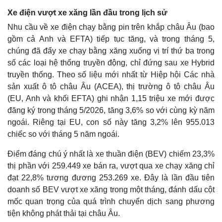
Xe điện vượt xe xăng lần đầu trong lịch sử
Nhu cầu về xe điện chạy bằng pin trên khắp châu Âu (bao
gồm cả Anh và EFTA) tiếp tục tăng, và trong tháng 5,
chúng đã đẩy xe chạy bằng xăng xuống vị trí thứ ba trong
số các loại hệ thống truyền động, chỉ đứng sau xe Hybrid
truyền thống. Theo số liệu mới nhất từ Hiệp hội Các nhà
sản xuất ô tô châu Âu (ACEA), thị trường ô tô châu Âu
(EU, Anh và khối EFTA) ghi nhận 1,15 triệu xe mới được
đăng ký trong tháng 5/2026, tăng 3,6% so với cùng kỳ năm
ngoái. Riêng tại EU, con số này tăng 3,2% lên 955.013
chiếc so với tháng 5 năm ngoái.
Điểm đáng chú ý nhất là xe thuần điện (BEV) chiếm 23,3%
thị phần với 259.449 xe bán ra, vượt qua xe chạy xăng chỉ
đạt 22,8% tương đương 253.269 xe. Đây là lần đầu tiên
doanh số BEV vượt xe xăng trong một tháng, đánh dấu cột
mốc quan trọng của quá trình chuyển dịch sang phương
tiện không phát thải tại châu Âu.