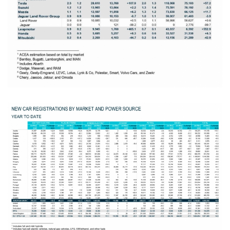
Kinh tế
Thị trường
Bất động sản
Giá vàng
Khởi nghiệp
Tiêu dùng
Tỷ giá
Chứng khoán