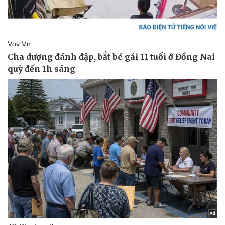
Thể thao
Ô tô - Xe máy
Bóng đá
Ô tô
Lịch thi đấu bóng đá
Xe máy
Thế giới thể thao
Tư vấn
eSports
Hậu trường