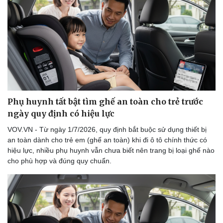
Doanh nghiệp
Công nghệ
Thông tin doanh nghiệp
Sành điệu
Doanh nghiệp 24h
Tin Công nghệ
Doanh nhân
Trải nghiệm
Vì cộng đồng
Chuyển đổi số
Phụ huynh tất bật tìm ghế an toàn cho trẻ trước
ngày quy định có hiệu lực
VOV.VN - Từ ngày 1/7/2026, quy định bắt buộc sử dụng thiết bị
an toàn dành cho trẻ em (ghế an toàn) khi đi ô tô chính thức có
hiệu lực, nhiều phụ huynh vẫn chưa biết nên trang bị loại ghế nào
cho phù hợp và đúng quy chuẩn.