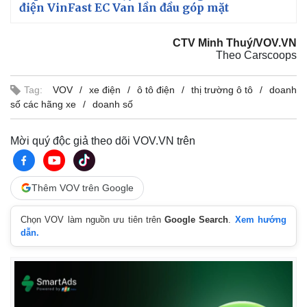
điện VinFast EC Van lần đầu góp mặt
CTV Minh Thuý/VOV.VN
Theo Carscoops
Tag:
VOV
xe điện
ô tô điện
thị trường ô tô
doanh
số các hãng xe
doanh số
Mời quý độc giả theo dõi VOV.VN trên
Thêm VOV trên Google
Chọn VOV làm nguồn ưu tiên trên
Google Search
.
Xem hướng
dẫn.