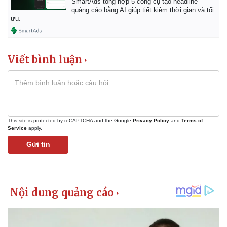
SmartAds tổng hợp 5 công cụ tạo headline
Vụ án
Vũ khí
quảng cáo bằng AI giúp tiết kiệm thời gian và tối
Tin nóng
Việt Nam
ưu.
Tư vấn luật
Phân tích
Viết bình luận
This site is protected by reCAPTCHA and the Google
Privacy Policy
and
Terms of
Service
apply.
Gửi tin