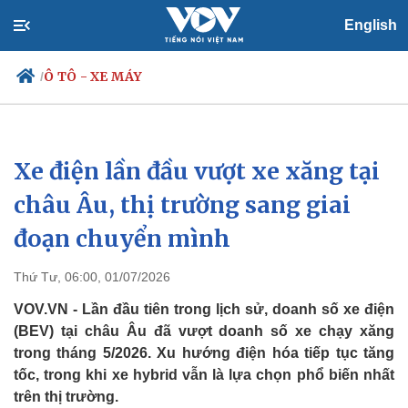
English
Ô TÔ - XE MÁY
/
Xe điện lần đầu vượt xe xăng tại
Chính trị
Xã hội
Đảng
Tin 24h
châu Âu, thị trường sang giai
Tổ chức nhân sự
Dự báo thời tiết
đoạn chuyển mình
Quốc hội
Giáo dục
Nhận diện sự thật
Dấu ấn VOV
Việc làm
Thứ Tư, 06:00, 01/07/2026
Biển đảo
VOV.VN - Lần đầu tiên trong lịch sử, doanh số xe điện
(BEV) tại châu Âu đã vượt doanh số xe chạy xăng
trong tháng 5/2026. Xu hướng điện hóa tiếp tục tăng
tốc, trong khi xe hybrid vẫn là lựa chọn phổ biến nhất
trên thị trường.