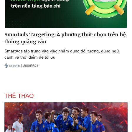
Smartads Targeting: 4 phương thức chọn trên hệ
thống quảng cáo
SmartAds tập trung vào việc nhắm đúng đối tượng, đúng ngữ
cảnh và thời điểm để tối ưu.
| SmartAds
Văn hóa
Giải trí
Sân khấu - Điện ảnh
Nghệ sĩ
THỂ THAO
Văn học
Thời trang
Âm nhạc
Sao Việt
Di sản