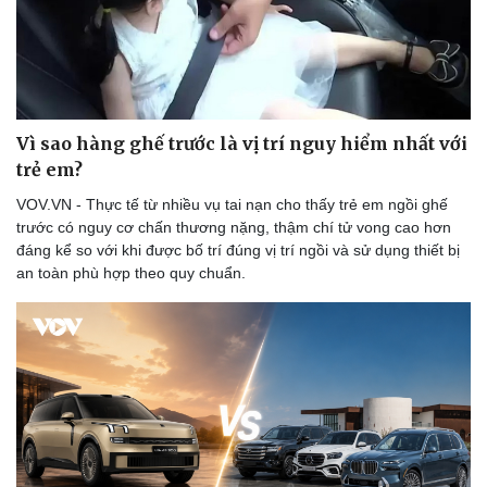
Vì sao hàng ghế trước là vị trí nguy hiểm nhất với
Sức khỏe
Đời sống
trẻ em?
Dinh dưỡng - món ngon
Nhà đẹp
VOV.VN - Thực tế từ nhiều vụ tai nạn cho thấy trẻ em ngồi ghế
Cây thuốc
Blog
trước có nguy cơ chấn thương nặng, thậm chí tử vong cao hơn
Sản phụ khoa
Tình yêu - Gia đình
đáng kể so với khi được bố trí đúng vị trí ngồi và sử dụng thiết bị
Nhi khoa
an toàn phù hợp theo quy chuẩn.
Nam khoa
Làm đẹp - giảm cân
Phòng mạch online
Ăn sạch sống khỏe