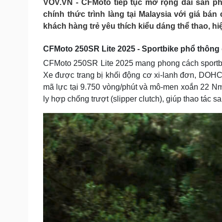
VOV.VN - CFMoto tiếp tục mở rộng dải sản p
Tin nóng
Việt Nam
chính thức trình làng tại Malaysia với giá b
Tư vấn luật
Phân tích
khách hàng trẻ yêu thích kiểu dáng thể thao, h
CFMoto 250SR Lite 2025 - Sportbike phổ thông 
Sức khỏe
Đời sống
CFMoto 250SR Lite 2025 mang phong cách sportbi
Dinh dưỡng - món ngon
Nhà đẹp
Xe được trang bị khối động cơ xi-lanh đơn, DOHC,
Cây thuốc
Blog
mã lực tại 9.750 vòng/phút và mô-men xoắn 22 Nm
Sản phụ khoa
Tình yêu - Gia đình
Nhi khoa
ly hợp chống trượt (slipper clutch), giúp thao tác 
Nam khoa
Làm đẹp - giảm cân
Phòng mạch online
Ăn sạch sống khỏe
Cải chính