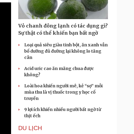
Vỏ chanh đông lạnh có tác dụng gì?
Sự thật có thể khiến bạn bất ngờ
Loại quả siêu giàu tinh bột, ăn xanh vẫn
bổ dưỡng đủ đường lại không lo tăng
cân
Acid uric cao ăn măng chua được
không?
Loài hoa khiến người mê, kẻ “sợ” mỗi
mùa thu là vị thuốc trong y học cổ
truyền
9 lợi ích khiến nhiều người bất ngờ từ
thịt ếch
DU LỊCH