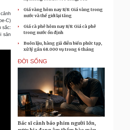
Giá vàng hôm nay 8/8: Giá vàng trong
 cảnh
nước và thế giới lại tăng
pe-C)
Giá cà phê hôm nay 8/8: Giá cà phê
 sắc:
trong nước ổn định
i sản
Buôn lậu, hàng giả diễn biến phức tạp,
xử lý gần 68.000 vụ trong 6 tháng
ĐỜI SỐNG
Bác sĩ cảnh báo phim người lớn,