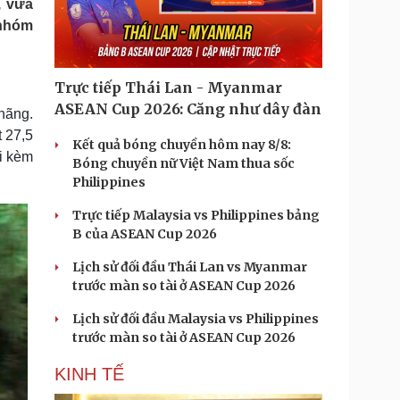
, vừa
Doanh nghiệp 24h
Tin Công nghệ
 nhóm
Doanh nhân
Trải nghiệm
ì cộng đồng
Chuyển đổi số
Trực tiếp Thái Lan - Myanmar
u lịch
Podcast
ASEAN Cup 2026: Căng như dây đàn
hãng.
Tư vấn
Câu chuyện thời sự
 27,5
Săn Tour
Đọc truyện đêm khuya
Kết quả bóng chuyền hôm nay 8/8:
i kèm
heck-in
Cửa sổ tình yêu
Bóng chuyền nữ Việt Nam thua sốc
Kể chuyện cho bé
Philippines
Hạt giống tâm hồn
Trực tiếp Malaysia vs Philippines bảng
B của ASEAN Cup 2026
Lịch sử đối đầu Thái Lan vs Myanmar
trước màn so tài ở ASEAN Cup 2026
Lịch sử đối đầu Malaysia vs Philippines
trước màn so tài ở ASEAN Cup 2026
KINH TẾ