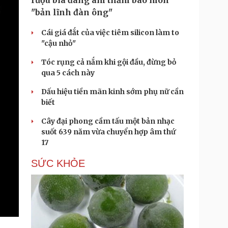
rượu bia đang âm thầm bào mòn
"bản lĩnh đàn ông"
Cái giá đắt của việc tiêm silicon làm to
"cậu nhỏ"
Tóc rụng cả nắm khi gội đầu, đừng bỏ
qua 5 cách này
Dấu hiệu tiền mãn kinh sớm phụ nữ cần
biết
Cây đại phong cầm tấu một bản nhạc
suốt 639 năm vừa chuyển hợp âm thứ
17
SỨC KHỎE