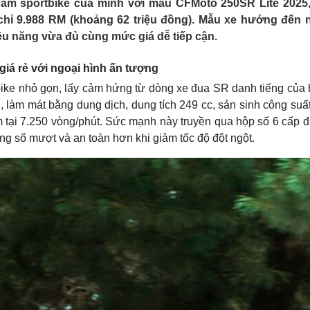
hẩm sportbike của mình với mẫu CFMoto 250SR Lite 2025
Lịch thi đấu bóng đá
Xe máy
án chỉ 9.988 RM (khoảng 62 triệu đồng). Mẫu xe hướng đến
Thế giới thể thao
Tư vấn
iệu năng vừa đủ cùng mức giá dễ tiếp cận.
eSports
V
Hậu trường
giá rẻ với ngoại hình ấn tượng
Văn hóa
Giải trí
D
ke nhỏ gọn, lấy cảm hứng từ dòng xe đua SR danh tiếng của 
Sân khấu - Điện ảnh
Nghệ sĩ
 làm mát bằng dung dịch, dung tích 249 cc, sản sinh công suất
Văn học
Thời trang
 tại 7.250 vòng/phút. Sức mạnh này truyền qua hộp số 6 cấp đ
Âm nhạc
Sao Việt
c
Di sản
sang số mượt và an toàn hơn khi giảm tốc độ đột ngột.