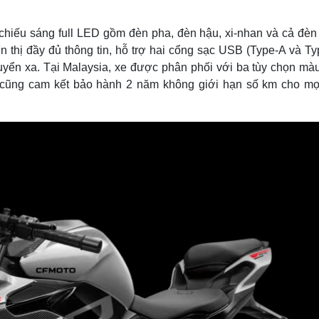
chiếu sáng full LED gồm đèn pha, đèn hậu, xi-nhan và cả đèn
 thị đầy đủ thông tin, hỗ trợ hai cổng sạc USB (Type-A và Ty
uyển xa. Tại Malaysia, xe được phân phối với ba tùy chọn màu
 cũng cam kết bảo hành 2 năm không giới hạn số km cho mọ