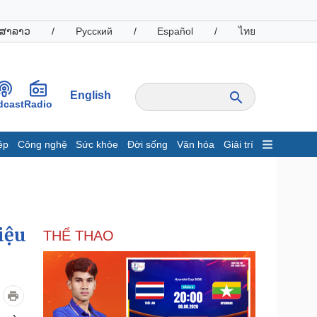
ສາລາວ
/
Русский
/
Español
/
ไทย
English
dcast
Radio
ệp
Công nghệ
Sức khỏe
Đời sống
Văn hóa
Giải trí
inh tế
Thị trường
ất động sản
Giá vàng
hởi nghiệp
Tiêu dùng
Tỷ giá
iệu
THỂ THAO
Chứng khoán
Giá cà phê
oanh nghiệp
Công nghệ
hông tin doanh nghiệp
Sành điệu