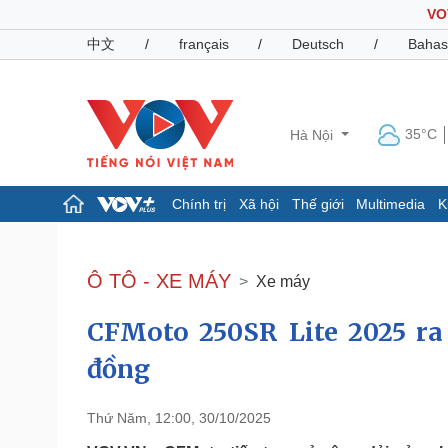
VO
中文
/
français
/
Deutsch
/
Bahas
35°C
Hà Nội
Chính trị
Xã hội
Thế giới
Multimedia
K
Chính trị
Xã hội
Đảng
Tin 24h
Ô TÔ - XE MÁY
Xe máy
Tổ chức nhân sự
Dự báo thời tiết
Quốc hội
Giáo dục
CFMoto 250SR Lite 2025 ra 
Nhận diện sự thật
Dấu ấn VOV
Việc làm
đồng
Biển đảo
Pháp luật
Quân sự - Quốc phòng
Thứ Năm, 12:00, 30/10/2025
Vụ án
Vũ khí