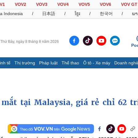
V1
VOV2
VOV3
VOV4
VOV5
VOV6
VOV GT
a Indonesia
/
日本語
/
ខ្មែរ
/
한국어
/
ພາ
Thứ Bảy, ngày 8 tháng 8 năm 2026
Po
inh tế
Thị trường
Pháp luật
Thể thao
Ô tô - Xe máy
Doanh nghi
Thế giới
Multimedia
K
Quan sát
Video
B
Cuộc sống đó đây
Ảnh
K
Hồ sơ
E-Magazine
mắt tại Malaysia, giá rẻ chỉ 62 tr
Infographic
Thể thao
Ô tô - Xe máy
D
Bóng đá
Ô tô
T