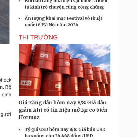
Khi bảo tàng đưa hiện vật bước ra khỏi
tủ kính trò chuyện cùng công chúng
Ấn tượng khai mạc Festival võ thuật
quốc tế Hà Nội năm 2026
THỊ TRƯỜNG
shock
n. Bộ
 định
Giá xăng dầu hôm nay 8/8: Giá dầu
giảm khi có tín hiệu mở lại eo biển
người
Hormuz
Tỷ giá USD hôm nay 8/8: Giá bán USD
hạ xuống còn 26.468 đồng/USD