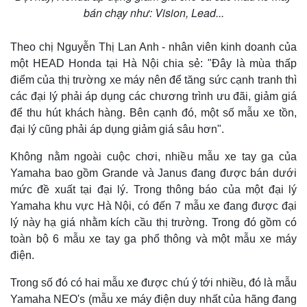
bán chạy như: Vision, Lead...
Theo chị Nguyễn Thị Lan Anh - nhân viên kinh doanh của
một HEAD Honda tại Hà Nội chia sẻ: "Đây là mùa thấp
Kinh tế
Thị trường
điểm của thị trường xe máy nên để tăng sức cạnh tranh thì
Bất động sản
Giá vàng
các đại lý phải áp dụng các chương trình ưu đãi, giảm giá
Khởi nghiệp
Tiêu dùng
để thu hút khách hàng. Bên cạnh đó, một số mẫu xe tồn,
Tỷ giá
đại lý cũng phải áp dụng giảm giá sâu hơn".
Chứng khoán
Giá cà phê
Không nằm ngoài cuộc chơi, nhiều mẫu xe tay ga của
Yamaha bao gồm Grande và Janus đang được bán dưới
mức đề xuất tại đại lý. Trong thông báo của một đại lý
Yamaha khu vực Hà Nội, có đến 7 mẫu xe đang được đại
lý này hạ giá nhằm kích cầu thị trường. Trong đó gồm có
toàn bộ 6 mẫu xe tay ga phổ thông và một mẫu xe máy
điện.
Trong số đó có hai mẫu xe được chú ý tới nhiều, đó là mẫu
Yamaha NEO's (mẫu xe máy điện duy nhất của hãng đang