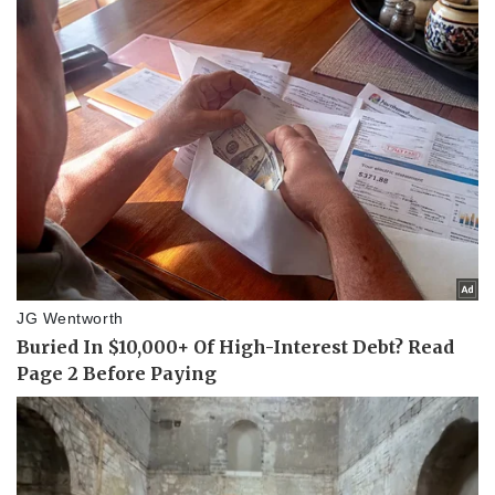
Văn hóa
Giải trí
Sân khấu - Điện ảnh
Nghệ sĩ
Văn học
Thời trang
Âm nhạc
Sao Việt