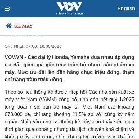
Nhiều mẫu xe máy tay ga của
English
Yamaha giảm giá sâu “đối đầu”
XE MÁY
/
với Honda
Chủ Nhật, 07:00, 18/05/2025
VOV.VN - Các đại lý Honda, Yamaha đua nhau áp dụng
Chính trị
Xã hội
ưu đãi, giảm giá gần như toàn bộ chuỗi sản phẩm xe
Đảng
Tin 24h
máy. Mức ưu đãi lên đến hàng chục triệu đồng, thậm
Tổ chức nhân sự
Dự báo thời tiết
chí hàng trăm triệu đồng.
Quốc hội
Giáo dục
Nhận diện sự thật
Dấu ấn VOV
Theo số liệu thống kê được Hiệp hội Các nhà sản xuất xe
Việc làm
máy Việt Nam (VAMM) công bố, tính đến hết quý 1/2025
Biển đảo
tổng doanh số bán xe máy tại Việt Nam đạt khoảng
673.000 xe, chỉ tăng khoảng 11,5% so với cùng kỳ năm
ngoái. Nhìn vào con số thống kê này cho thấy sức mua
thời gian qua có tăng nhưng đà dịch chuyển khá chậm và
không mấy ấn tượng, nhìn chung thị trường vẫn khá ảm