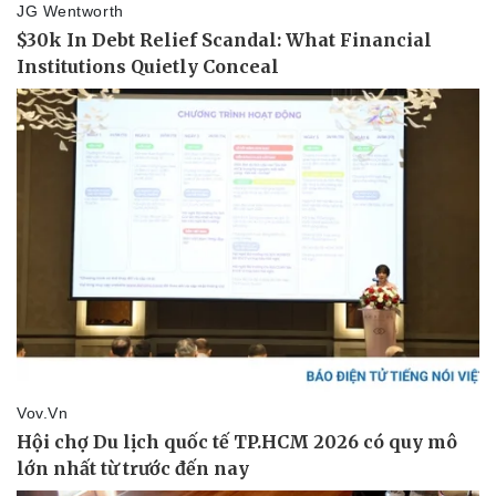
Nam khoa
Làm đẹp - giảm cân
Phòng mạch online
Ăn sạch sống khỏe