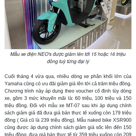
Bóng đá
Ô tô
Lịch thi đấu bóng đá
Xe máy
Thế giới thể thao
Tư vấn
eSports
Hậu trường
Mẫu xe điện NEO's được giảm lên tới 15 hoặc 16 triệu
đồng tuỳ từng đại lý
Cuối tháng 4 vừa qua, nhiều dòng xe phân khối lớn của
Yamaha cũng có ưu đãi giảm giá lên tới cả trăm triệu đồng.
Chương trình này áp dụng theo voucher cố định tùy dòng
xe, gồm 3 mức khuyến mãi là: 60 triệu, 100 triệu và 150
triệu đồng. Đối với mẫu xe MT-07 sau khi áp dụng chính
sách giảm giá đã đưa giá bán thực tế xuống còn 179 triệu
đồng ( Giá cũ là 239 triệu đồng). Mẫu naked bike XSR900
cũng được áp dụng chính sách giảm giá sốc lên đến 150
triệu đồng, đưa giá bán thực tế từ 359 triệu xuống còn 209