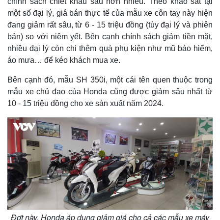
chính sách chiết khấu sâu hơn nhiều. Theo khảo sát tại
một số đại lý, giá bán thực tế của mẫu xe côn tay này hiện
đang giảm rất sâu, từ 6 - 15 triệu đồng (tùy đại lý và phiên
bản) so với niêm yết. Bên cạnh chính sách giảm tiền mặt,
nhiều đại lý còn chi thêm quà phụ kiện như mũ bảo hiểm,
áo mưa… để kéo khách mua xe.
Bên cạnh đó, mẫu SH 350i, một cái tên quen thuộc trong
mẫu xe chủ đạo của Honda cũng được giảm sâu nhất từ
10 - 15 triệu đồng cho xe sản xuất năm 2024.
Đợt này, Honda áp dụng giảm giá cho cả các mẫu xe máy