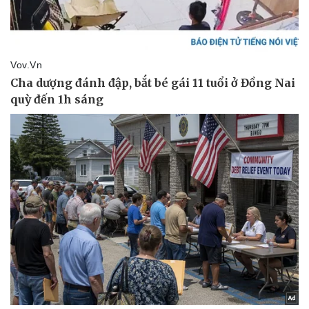
Sức khỏe
Đời sống
Dinh dưỡng - món ngon
Nhà đẹp
Cây thuốc
Blog
Sản phụ khoa
Tình yêu - Gia đình
Nhi khoa