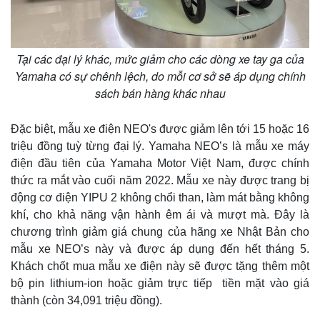
Pháp luật
Quân sự - Quốc phòng
Tại các đại lý khác, mức giảm cho các dòng xe tay ga của
Vụ án
Vũ khí
Yamaha có sự chênh lệch, do mỗi cơ sở sẽ áp dụng chính
Tin nóng
Việt Nam
sách bán hàng khác nhau
Tư vấn luật
Phân tích
Đặc biệt, mẫu xe điện NEO's được giảm lên tới 15 hoặc 16
triệu đồng tuỳ từng đại lý. Yamaha NEO’s là mẫu xe máy
điện đầu tiên của Yamaha Motor Việt Nam, được chính
thức ra mắt vào cuối năm 2022. Mẫu xe này được trang bị
động cơ điện YIPU 2 không chổi than, làm mát bằng không
khí, cho khả năng vận hành êm ái và mượt mà. Đây là
chương trình giảm giá chung của hãng xe Nhật Bản cho
mẫu xe NEO’s này và được áp dụng đến hết tháng 5.
Khách chốt mua mẫu xe điện này sẽ được tặng thêm một
bộ pin lithium-ion hoặc giảm trực tiếp tiền mặt vào giá
thành (còn 34,091 triệu đồng).