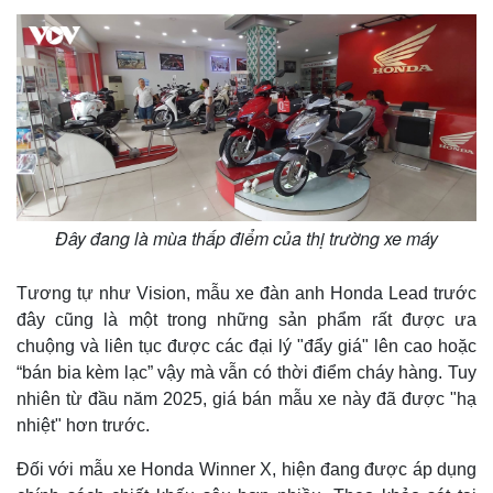
Thế giới
Multimedia
Quan sát
Video
Đây đang là mùa thấp điểm của thị trường xe máy
Cuộc sống đó đây
Ảnh
Hồ sơ
E-Magazine
Infographic
Tương tự như Vision, mẫu xe đàn anh Honda Lead trước
đây cũng là một trong những sản phẩm rất được ưa
chuộng và liên tục được các đại lý "đẩy giá" lên cao hoặc
“bán bia kèm lạc” vậy mà vẫn có thời điểm cháy hàng. Tuy
nhiên từ đầu năm 2025, giá bán mẫu xe này đã được "hạ
nhiệt" hơn trước.
Đối với mẫu xe Honda Winner X, hiện đang được áp dụng