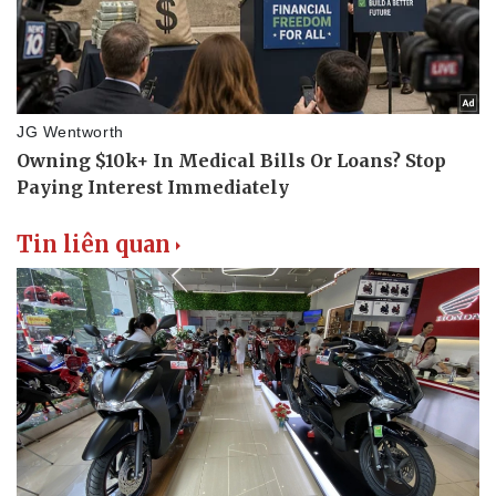
Tin liên quan
Du lịch
Podcast
Tư vấn
Câu chuyện thời sự
Săn Tour
Đọc truyện đêm khuya
check-in
Cửa sổ tình yêu
Kể chuyện cho bé
Hạt giống tâm hồn