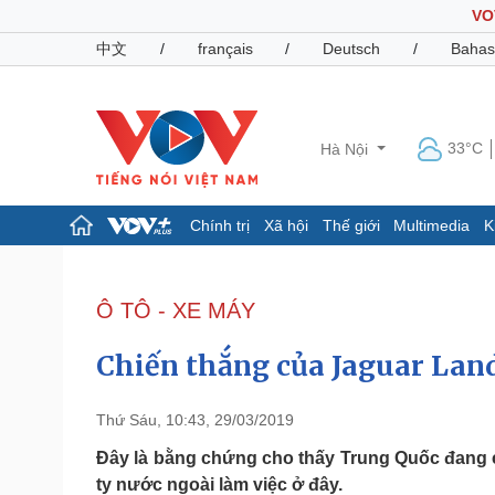
VO
中文
/
français
/
Deutsch
/
Bahas
33°C
Hà Nội
Chính trị
Xã hội
Thế giới
Multimedia
K
Chính trị
Xã hội
Đảng
Tin 24h
Ô TÔ - XE MÁY
Tổ chức nhân sự
Dự báo thời tiết
Quốc hội
Giáo dục
Chiến thắng của Jaguar Land
Nhận diện sự thật
Dấu ấn VOV
Việc làm
Biển đảo
Thứ Sáu, 10:43, 29/03/2019
Pháp luật
Quân sự - Quốc phòng
Đây là bằng chứng cho thấy Trung Quốc đang c
ty nước ngoài làm việc ở đây.
Vụ án
Vũ khí