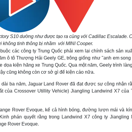
ctory S10 dường như được tạo ra cùng với Cadillac Escalade. 
ời không tinh thông bị nhầm với MINI Cooper.
buộc các công ty Trung Quốc phải xem lại chính sách sản xuấ
 lãm ô tô Thượng Hải Geely GE, trông giống như "anh em song 
e dọa kiện hãng xe Trung Quốc. Qua một năm, Geely trình làn
o vậy cũng không còn cơ sở gì để kiện cáo nữa.
éo dài ba năm, Jaguar Land Rover đã đạt được sự công nhận rằ
ắt của Crossover Utillity Vehicle) Jiangling Landwind X7 của 
Range Rover Evoque, kể cả hình bóng, đường lượn mái và kín
Kinh phán quyết rằng trong Landwind X7 công ty Jiangling 
ange Rover Evoque.