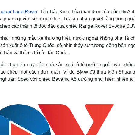
Lịch thi đấu bóng đá
Xe máy
Thế giới thể thao
Tư vấn
aguar Land Rover
. Tòa Bắc Kinh thỏa mãn đơn của công ty Anh
eSports
V
vi phạm quyền sở hữu trí tuệ. Tòa án phán quyết rằng trong quá
Hậu trường
o chép các thành tố độc đáo của chiếc Range Rover Evoque SU
Văn hóa
Giải trí
D
 "nhái" những mẫu xe thương hiệu nước ngoài không phải là c
Sân khấu - Điện ảnh
Nghệ sĩ
 sản xuất ô tô Trung Quốc, sẽ nhìn thấy sự tương đồng bên ngo
Văn học
Thời trang
ật Bản và thậm chí cả Hàn Quốc.
Âm nhạc
Sao Việt
c
Di sản
Quốc cho đến nay các nhà sản xuất ô tô nước ngoài vẫn khôn
sao chép một cách đơn giản. Ví dụ BMW đã thua kiện Shuan
nghuan Sceo với chiếc Bavaria X5 dường như hiển nhiên ai