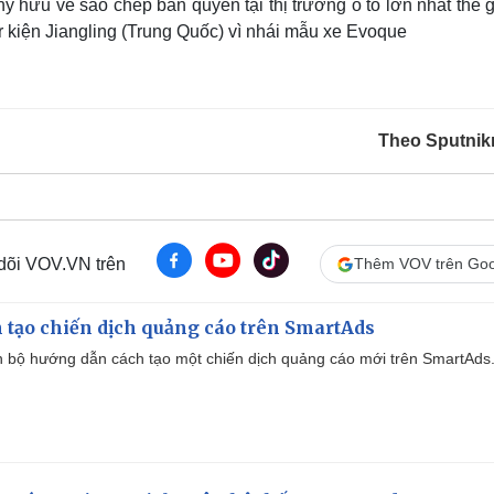
 hữu về sao chép bản quyền tại thị trường ô tô lớn nhất thế g
 kiện Jiangling (Trung Quốc) vì nhái mẫu xe Evoque
Theo Sputni
 dõi VOV.VN trên
Thêm VOV trên Goo
 tạo chiến dịch quảng cáo trên SmartAds
 bộ hướng dẫn cách tạo một chiến dịch quảng cáo mới trên SmartAds