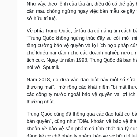
Như vậy, theo lệnh của tòa án, điều đó có thể gâ
cần mau chóng ngừng ngay việc bán mẫu xe gây tr
sở hữu trí tuệ.
Về phía Trung Quốc, từ lâu đã cố gắng tìm cách b
"Trung Quốc không ngừng thúc đẩy sự cởi mở, min
tăng cường bảo vệ quyền và lợi ích hợp pháp của
chế khiếu nại dành cho các doanh nghiệp nước n
tích cực. Ngay từ năm 1993, Trung Quốc đã ban h
nói với Sputnik.
Năm 2018, đã đưa vào đạo luật này một số sửa đ
thương mại", mở rộng các khái niệm "bí mật thươ
các công ty nước ngoài bảo vệ quyền và lợi ích 
thường nhật.
Trung Quốc cũng đã thông qua các đạo luật cơ bả
bản quyền", cũng như "Điều khoản về bảo vệ thàn
khoản về bảo vệ sản phẩm có tính chất địa lý cục
đáng kể cơ chế pháp lý nhằm bảo vệ sở hữu trí tu