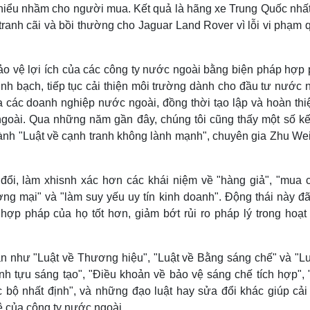
y hiểu nhầm cho người mua. Kết quả là hãng xe Trung Quốc nhất
anh cãi và bồi thường cho Jaguar Land Rover vì lỗi vi phạm 
ảo vệ lợi ích của các công ty nước ngoài bằng biện pháp hợp 
h bạch, tiếp tục cải thiện môi trường dành cho đầu tư nước n
 các doanh nghiệp nước ngoài, đồng thời tạo lập và hoàn thi
goài. Qua những năm gần đây, chúng tôi cũng thấy một số kế
ành "Luật về cạnh tranh không lành mạnh", chuyên gia Zhu Wei
ổi, làm xhisnh xác hơn các khái niệm về "hàng giả", "mua 
ng mại" và "làm suy yếu uy tín kinh doanh". Động thái này đã
hợp pháp của họ tốt hơn, giảm bớt rủi ro pháp lý trong hoạt
n như "Luật về Thương hiệu", "Luật về Bằng sáng chế" và "Lu
h tựu sáng tạo", "Điều khoản về bảo vệ sáng chế tích hợp", 
 bộ nhất định", và những đạo luật hay sửa đổi khác giúp cải 
ệ của công ty nước ngoài.