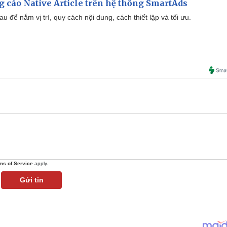
 cáo Native Article trên hệ thống SmartAds
u để nắm vị trí, quy cách nội dung, cách thiết lập và tối ưu.
ms of Service
apply.
Gửi tin