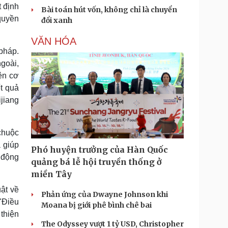
 định
Bài toán hút vốn, không chỉ là chuyển
quyền
đổi xanh
VĂN HÓA
pháp.
goài,
ện cơ
t quả
jiang
chuộc
 giúp
Phó huyện trưởng của Hàn Quốc
 động
quảng bá lễ hội truyền thống ở
miền Tây
ật về
Phản ứng của Dwayne Johnson khi
"Điều
Moana bị giới phê bình chê bai
thiện
The Odyssey vượt 1 tỷ USD, Christopher