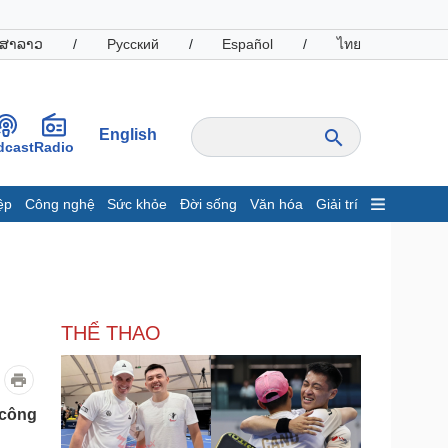
ສາລາວ
/
Русский
/
Español
/
ไทย
English
dcast
Radio
ệp
Công nghệ
Sức khỏe
Đời sống
Văn hóa
Giải trí
inh tế
Thị trường
ất động sản
Giá vàng
hởi nghiệp
Tiêu dùng
Tỷ giá
THỂ THAO
Chứng khoán
Giá cà phê
oanh nghiệp
Công nghệ
 công
hông tin doanh nghiệp
Sành điệu