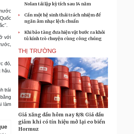
Nolan tái lập kỳ tích sau 14 năm
 nước
Cần một hệ sinh thái trách nhiệm để
 Quốc
ngăn âm nhạc lệch chuẩn
ắc".
Khi bảo tàng đưa hiện vật bước ra khỏi
ở với
tủ kính trò chuyện cùng công chúng
trước,
THỊ TRƯỜNG
c đó,
c hậu.
 trái
 bằng
i làm
Giá xăng dầu hôm nay 8/8: Giá dầu
giảm khi có tín hiệu mở lại eo biển
que
Hormuz