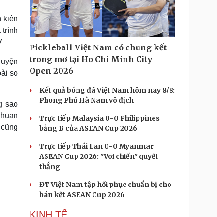
Doanh nghiệp 24h
Tin Công nghệ
Doanh nhân
Trải nghiệm
 kiện
ì cộng đồng
Chuyển đổi số
 trình
V
Pickleball Việt Nam có chung kết
u lịch
Podcast
trong mơ tại Ho Chi Minh City
huyện
Tư vấn
Câu chuyện thời sự
Open 2026
ài so
Săn Tour
Đọc truyện đêm khuya
heck-in
Cửa sổ tình yêu
Kết quả bóng đá Việt Nam hôm nay 8/8:
Kể chuyện cho bé
Phong Phú Hà Nam vô địch
g sao
Hạt giống tâm hồn
ghuan
Trực tiếp Malaysia 0-0 Philippines
 cũng
bảng B của ASEAN Cup 2026
Trực tiếp Thái Lan 0-0 Myanmar
ASEAN Cup 2026: "Voi chiến" quyết
thắng
ĐT Việt Nam tập hồi phục chuẩn bị cho
bán kết ASEAN Cup 2026
KINH TẾ