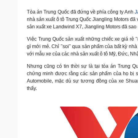
Tin nóng
Việt Nam
Tư vấn luật
Phân tích
Tòa án Trung Quốc đã đứng về phía công ty Anh
J
nhà sản xuất ô tô Trung Quốc Jiangling Motors đã 
sản xuất xe Landwind X7, Jiangling Motors đã sa
Sức khỏe
Đời sống
Việc Trung Quốc sản xuất những chiếc xe giá rẻ
Dinh dưỡng - món ngon
Nhà đẹp
gì mới mẻ. Chỉ "soi" qua sản phẩm của bất kỳ nhà
Cây thuốc
Blog
với mẫu xe của các nhà sản xuất ô tô Mỹ, Đức, Nh
Sản phụ khoa
Tình yêu - Gia đình
Nhi khoa
Nhưng cũng có tin thời sự là tại tòa án Trung 
Nam khoa
chứng minh được rằng các sản phẩm của họ bị 
Làm đẹp - giảm cân
Phòng mạch online
Automobile, mặc dù sự tương đồng của xe Shua
Ăn sạch sống khỏe
thấy.
Cải chính