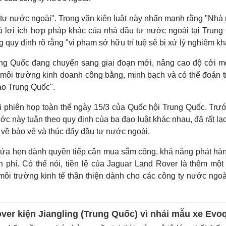
 tư nước ngoài". Trong văn kiện luật này nhấn mạnh rằng "Nhà
à lợi ích hợp pháp khác của nhà đầu tư nước ngoài tại Trung
 quy định rõ rằng "vi phạm sở hữu trí tuệ sẽ bị xử lý nghiêm kh
ung Quốc đang chuyển sang giai đoạn mới, nâng cao độ cởi m
hóa môi trường kinh doanh công bằng, minh bạch và có thể đoán 
ào Trung Quốc".
i phiên họp toàn thể ngày 15/3 của Quốc hội Trung Quốc. Trướ
c này tuân theo quy định của ba đạo luật khác nhau, đã rất lạ
về bảo vệ và thúc đẩy đầu tư nước ngoài.
hứa hẹn dành quyền tiếp cận mua sắm công, khả năng phát hành
 phí. Có thể nói, tiền lệ của Jaguar Land Rover là thêm một
ôi trường kinh tế thân thiện dành cho các công ty nước ngoà
ver kiện Jiangling (Trung Quốc) vì nhái mẫu xe Evo