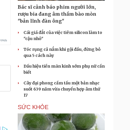
Bác sĩ cảnh báo phim người lớn,
rượu bia đang âm thầm bào mòn
"bản lĩnh đàn ông"
Cái giá đắt của việc tiêm silicon làm to
"cậu nhỏ"
Tóc rụng cả nắm khi gội đầu, đừng bỏ
qua 5 cách này
Dấu hiệu tiền mãn kinh sớm phụ nữ cần
biết
Cây đại phong cầm tấu một bản nhạc
suốt 639 năm vừa chuyển hợp âm thứ
17
SỨC KHỎE