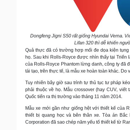
Dongfeng Jigni S50 rất giống Hyundai Verna. Vi
Lifan 320 thì dễ khiến ngư
Quả thực đã có trường hợp mối đe dọa kiện tụng 
họ. Sau khi Rolls-Royce được nhìn thấy tại Triển
của Rolls-Royce Phantom lừng danh, công ty đã đ
tái tạo, trên thực tế, là mẫu xe hoàn toàn khác. D
Tuy nhiên bây giờ sau trình tự thủ tục tư pháp k
phải thuộc về họ. Mẫu crossover (hay CUV, viết t
Quốc tiến ra thị trường vào tháng 11 năm 2014.
Mẫu xe mới gần như giống hệt với thiết kế của 
thiết bị quang học và bên thân xe. Tòa án Bắc 
Corporation đã sao chép năm yếu tố thiết kế từ R