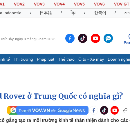
V1
VOV2
VOV3
VOV4
VOV5
VOV6
VOV GT
a Indonesia
/
日本語
/
ខ្មែរ
/
한국어
/
ພາ
Thứ Bảy, ngày 8 tháng 8 năm 2026
Po
inh tế
Thị trường
Pháp luật
Thể thao
Ô tô - Xe máy
Doanh nghi
Thế giới
Multimedia
K
Quan sát
Video
B
Cuộc sống đó đây
Ảnh
K
Hồ sơ
E-Magazine
 Rover ở Trung Quốc có nghĩa gì?
Infographic
Thể thao
Ô tô - Xe máy
D
ố gắng tạo ra môi trường kinh tế thân thiện dành cho các
Bóng đá
Ô tô
T