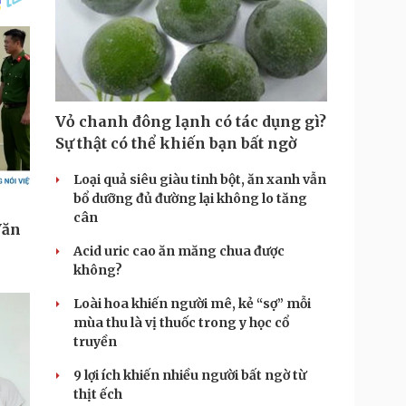
Vỏ chanh đông lạnh có tác dụng gì?
Sự thật có thể khiến bạn bất ngờ
Loại quả siêu giàu tinh bột, ăn xanh vẫn
bổ dưỡng đủ đường lại không lo tăng
cân
Acid uric cao ăn măng chua được
không?
Loài hoa khiến người mê, kẻ “sợ” mỗi
mùa thu là vị thuốc trong y học cổ
truyền
9 lợi ích khiến nhiều người bất ngờ từ
thịt ếch