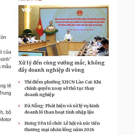
Còn
t của
sinh"
Xử lý đến cùng vướng mắc, không
g mẫu
đẩy doanh nghiệp đi vòng
Thí điểm phường XHCN Lào Cai: Khi
ng lẽ
chính quyền xoay sở thủ tục thay
Trung
doanh nghiệp
Đà Nẵng: Phát hiện và xử lý vụ kinh
doanh lô than hoạt tính nhập lậu
h, bộ
Motor
Hưng Yên tổ chức Lễ hội và xúc tiến
thương mại nhãn lồng năm 2026