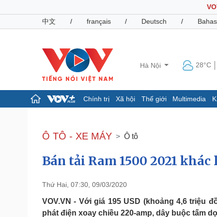
VO
中文
/
français
/
Deutsch
/
Bahas
28°C
Hà Nội
Chính trị
Xã hội
Thế giới
Multimedia
K
Chính trị
Xã hội
Đảng
Tin 24h
Ô TÔ - XE MÁY
Ô tô
Tổ chức nhân sự
Dự báo thời tiết
Quốc hội
Giáo dục
Bán tải Ram 1500 2021 khác l
Nhận diện sự thật
Dấu ấn VOV
Việc làm
Biển đảo
Thứ Hai, 07:30, 09/03/2020
Pháp luật
Quân sự - Quốc phòng
VOV.VN - Với giá 195 USD (khoảng 4,6 triệu 
Vụ án
Vũ khí
phát điện xoay chiều 220-amp, dây buộc tấm dọn