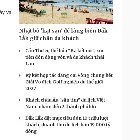
Doanh nghiệp 24h
Tin Công nghệ
Doanh nhân
Trải nghiệm
ày và
ì cộng đồng
Chuyển đổi số
Nhặt bỏ 'hạt sạn' để làng biển Đắk
u lịch
Podcast
Lắk giữ chân du khách
Tư vấn
Câu chuyện thời sự
Săn Tour
Đọc truyện đêm khuya
Cần Thơ cụ thể hóa “Ba kết nối”, xúc
heck-in
Cửa sổ tình yêu
tiến đón dòng vốn và du khách Thái
Kể chuyện cho bé
Lan
Hạt giống tâm hồn
Ký kết hợp tác đăng cai Vòng chung kết
Giải Vô địch Golf nghiệp dư thế giới
2027
Khách châu Âu "săn tìm" du lịch Việt
Nam, nhắm đến 2 thành phố lớn
Đắk Lắk đặt mục tiêu đón 10 triệu lượt
khách, doanh thu du lịch hơn 19.000 tỷ
đồng