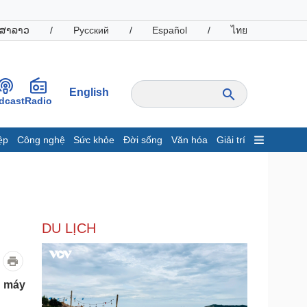
ສາລາວ
/
Русский
/
Español
/
ไทย
English
dcast
Radio
ệp
Công nghệ
Sức khỏe
Đời sống
Văn hóa
Giải trí
inh tế
Thị trường
ất động sản
Giá vàng
hởi nghiệp
Tiêu dùng
Tỷ giá
DU LỊCH
Chứng khoán
Giá cà phê
oanh nghiệp
Công nghệ
m máy
hông tin doanh nghiệp
Sành điệu