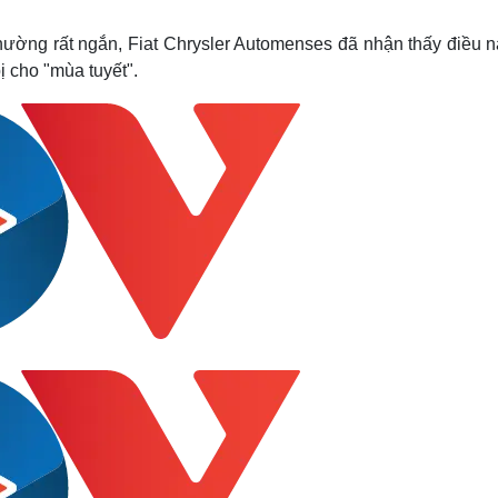
Lịch thi đấu bóng đá
Xe máy
Thế giới thể thao
Tư vấn
ường rất ngắn, Fiat Chrysler Automenses đã nhận thấy điều n
eSports
V
bị cho "mùa tuyết".
Hậu trường
Văn hóa
Giải trí
D
Sân khấu - Điện ảnh
Nghệ sĩ
Văn học
Thời trang
Âm nhạc
Sao Việt
c
Di sản