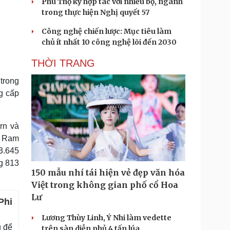
Phú Thọ ký hợp tác với nhiều bộ, ngành
trong thực hiện Nghị quyết 57
Công nghệ chiến lược: Mục tiêu làm
chủ ít nhất 10 công nghệ lõi đến 2030
THỜI TRANG
 trong
g cấp
rn và
i Ram
3.645
g 813
150 mẫu nhí tái hiện vẻ đẹp văn hóa
Việt trong không gian phố cổ Hoa
Lư
Phi
Lương Thùy Linh, Ý Nhi làm vedette
g để
trên sàn diễn phủ 4 tấn lúa