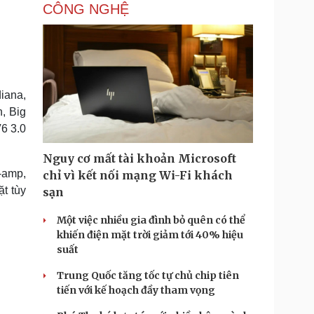
CÔNG NGHỆ
diana,
, Big
6 3.0
Nguy cơ mất tài khoản Microsoft
-amp,
chỉ vì kết nối mạng Wi-Fi khách
ặt tùy
sạn
Một việc nhiều gia đình bỏ quên có thể
khiến điện mặt trời giảm tới 40% hiệu
suất
Trung Quốc tăng tốc tự chủ chip tiên
tiến với kế hoạch đầy tham vọng