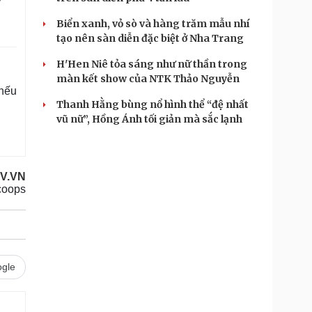
Biển xanh, vỏ sò và hàng trăm mẫu nhí
tạo nên sàn diễn đặc biệt ở Nha Trang
H'Hen Niê tỏa sáng như nữ thần trong
màn kết show của NTK Thảo Nguyễn
 nếu
Thanh Hằng bùng nổ hình thể “đệ nhất
vũ nữ”, Hồng Ánh tối giản mà sắc lạnh
OV.VN
coops
gle