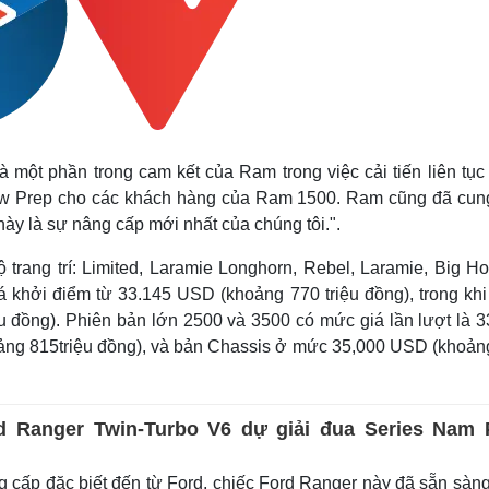
 một phần trong cam kết của Ram trong việc cải tiến liên tục
low Prep cho các khách hàng của Ram 1500. Ram cũng đã cun
y là sự nâng cấp mới nhất của chúng tôi.".
rang trí: Limited, Laramie Longhorn, Rebel, Laramie, Big Ho
á khởi điểm từ 33.145 USD (khoảng 770 triệu đồng), trong kh
u đồng). Phiên bản lớn 2500 và 3500 có mức giá lần lượt là 3
ảng 815triệu đồng), và bản Chassis ở mức 35,000 USD (khoản
 Ranger Twin-Turbo V6 dự giải đua Series Nam 
 cấp đặc biết đến từ Ford, chiếc Ford Ranger này đã sẵn sàn