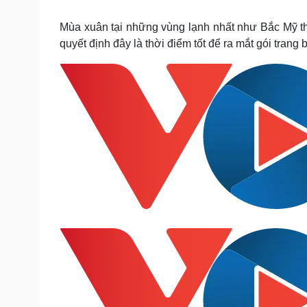
Tin nóng
Việt Nam
Tư vấn luật
Phân tích
Mùa xuân tại những vùng lạnh nhất như Bắc Mỹ th
quyết định đây là thời điểm tốt để ra mắt gói trang 
Sức khỏe
Đời sống
Dinh dưỡng - món ngon
Nhà đẹp
Cây thuốc
Blog
Sản phụ khoa
Tình yêu - Gia đình
Nhi khoa
Nam khoa
Làm đẹp - giảm cân
Phòng mạch online
Ăn sạch sống khỏe
Cải chính