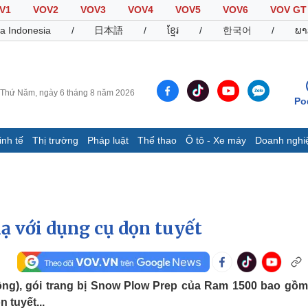
V1
VOV2
VOV3
VOV4
VOV5
VOV6
VOV GT
a Indonesia
/
日本語
/
ខ្មែរ
/
한국어
/
ພາ
Thứ Năm, ngày 6 tháng 8 năm 2026
Po
inh tế
Thị trường
Pháp luật
Thể thao
Ô tô - Xe máy
Doanh nghi
Thế giới
Multimedia
K
Quan sát
Video
B
Cuộc sống đó đây
Ảnh
K
Hồ sơ
E-Magazine
ạ với dụng cụ dọn tuyết
Infographic
Thể thao
Ô tô - Xe máy
D
đồng), gói trang bị Snow Plow Prep của Ram 1500 bao gồ
Bóng đá
Ô tô
T
 tuyết...