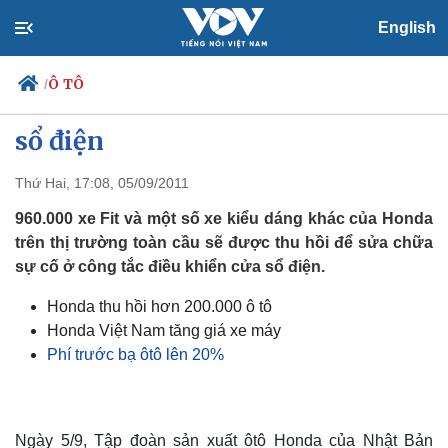
English
Ô TÔ
/
Honda thu hồi xe do mắc lỗi cửa
sổ điện
Thứ Hai, 17:08, 05/09/2011
Chính trị
Xã hội
Đảng
Tin 24h
960.000 xe Fit và một số xe kiểu dáng khác của Honda
Tổ chức nhân sự
Dự báo thời tiết
trên thị trường toàn cầu sẽ được thu hồi để sửa chữa
Quốc hội
Giáo dục
sự cố ở công tắc điều khiển cửa sổ điện.
Nhận diện sự thật
Dấu ấn VOV
Việc làm
Honda thu hồi hơn 200.000 ô tô
Biển đảo
Honda Việt Nam tăng giá xe máy
Phí trước bạ ôtô lên 20%
Ngày 5/9, Tập đoàn sản xuất ôtô Honda của Nhật Bản