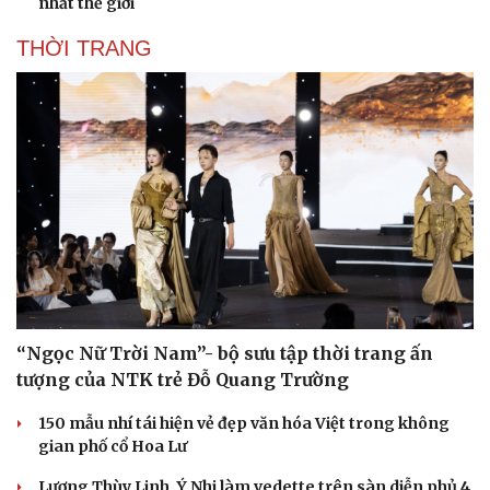
nhất thế giới
THỜI TRANG
“Ngọc Nữ Trời Nam”- bộ sưu tập thời trang ấn
tượng của NTK trẻ Đỗ Quang Trường
150 mẫu nhí tái hiện vẻ đẹp văn hóa Việt trong không
gian phố cổ Hoa Lư
Lương Thùy Linh, Ý Nhi làm vedette trên sàn diễn phủ 4