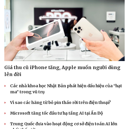
Giá thu cũ iPhone tăng, Apple muốn người dùng
lên đời
Các nhà khoa học Nhật Bản phát hiện dấu hiệu của “hạt
ma” trong vũ trụ
Doanh nghiệp
Công nghệ
Vì sao các hãng từ bỏ pin tháo rời trên điện thoại?
Thông tin doanh nghiệp
Sành điệu
Doanh nghiệp 24h
Tin Công nghệ
Microsoft tăng tốc đầu tư hạ tầng AI tại Ấn Độ
Doanh nhân
Trải nghiệm
Trung Quốc đưa vào hoạt động cơ sở điện toán AI lớn
Vì cộng đồng
Chuyển đổi số