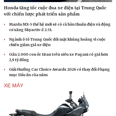
Honda tăng tốc cuộc đua xe điện tại Trung Quốc
với chiến lược phát triển sản phẩm
Mazda MX-5 thế hệ mới sẽ có cả bản thuần điện và động
cơ xăng Skyactiv-Z 2.5L
Ngành ô tô Trung Quốc đối mặt khủng hoảng vì cuộc
chiến giảm giá xe điện
Gần 2.000 con ốc titan trên siêu xe Pagani có giá hơn
2,9 tỷ đồng
Giải thưởng Car Choice Awards 2026 có thay đổi ở hạng
mục Dấu ấn của năm
XE MÁY
Văn hóa
Giải trí
Sân khấu - Điện ảnh
Nghệ sĩ
Văn học
Thời trang
Âm nhạc
Sao Việt