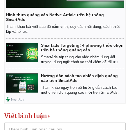
Hình thức quảng cáo Native Article trên hệ thống
SmartAds
Tham khảo bài viết sau để nắm vị trí, quy cách nội dung, cách thiết
lập và tối ưu.
Smartads Targeting: 4 phương thức chọn
trên hệ thống quảng cáo
Kinh tế
Thị trường
SmartAds tập trung vào việc nhắm đúng đối
Bất động sản
Giá vàng
tượng, đúng ngữ cảnh và thời điểm để tối ưu.
Khởi nghiệp
Tiêu dùng
Tỷ giá
Hướng dẫn cách tạo chiến dịch quảng
Chứng khoán
cáo trên SmartAds
Giá cà phê
Tham khảo ngay trọn bộ hướng dẫn cách tạo
một chiến dịch quảng cáo mới trên SmartAds.
Viết bình luận