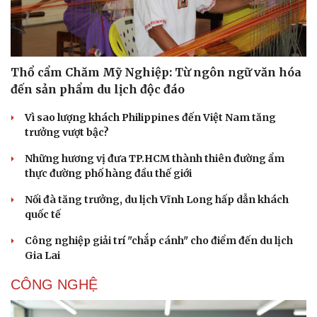
Thổ cẩm Chăm Mỹ Nghiệp: Từ ngôn ngữ văn hóa
đến sản phẩm du lịch độc đáo
Thể thao
Ô tô - Xe máy
Bóng đá
Ô tô
Vì sao lượng khách Philippines đến Việt Nam tăng
Lịch thi đấu bóng đá
Xe máy
trưởng vượt bậc?
Thế giới thể thao
Tư vấn
eSports
Những hương vị đưa TP.HCM thành thiên đường ẩm
Hậu trường
thực đường phố hàng đầu thế giới
Nối đà tăng trưởng, du lịch Vĩnh Long hấp dẫn khách
quốc tế
Công nghiệp giải trí "chắp cánh" cho điểm đến du lịch
Gia Lai
CÔNG NGHỆ