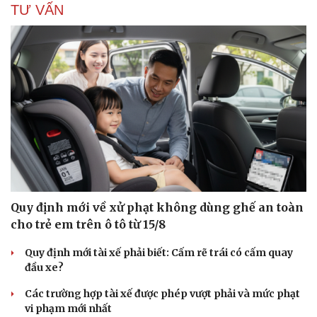
TƯ VẤN
Du lịch
Podcast
Tư vấn
Câu chuyện thời sự
Săn Tour
Đọc truyện đêm khuya
check-in
Cửa sổ tình yêu
Kể chuyện cho bé
Hạt giống tâm hồn
Quy định mới về xử phạt không dùng ghế an toàn
cho trẻ em trên ô tô từ 15/8
Quy định mới tài xế phải biết: Cấm rẽ trái có cấm quay
đầu xe?
Các trường hợp tài xế được phép vượt phải và mức phạt
vi phạm mới nhất