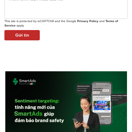
This site is protected by reCAPTCHA and the Google
Privacy Policy
and
Terms of
Service
apply.
Gửi tin
Pháp luật
Quân sự - Quốc phòng
Vụ án
Vũ khí
Tin nóng
Việt Nam