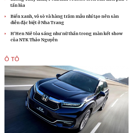
tấn lúa
Biển xanh, vỏ sò và hàng trăm mẫu nhí tạo nên sàn
diễn đặc biệt ở Nha Trang
Sức khỏe
Đời sống
H'Hen Niê tỏa sáng như nữ thần trong màn kết show
Dinh dưỡng - món ngon
Nhà đẹp
của NTK Thảo Nguyễn
Cây thuốc
Blog
Sản phụ khoa
Tình yêu - Gia đình
Nhi khoa
Ô TÔ
Nam khoa
Làm đẹp - giảm cân
Phòng mạch online
Ăn sạch sống khỏe