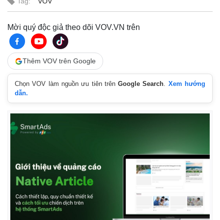
Tag:
VOV
Quan sát
Video
Cuộc sống đó đây
Ảnh
Hồ sơ
E-Magazine
Mời quý độc giả theo dõi VOV.VN trên
Infographic
Thêm VOV trên Google
Chọn VOV làm nguồn ưu tiên trên
Google Search
.
Xem hướng
dẫn.