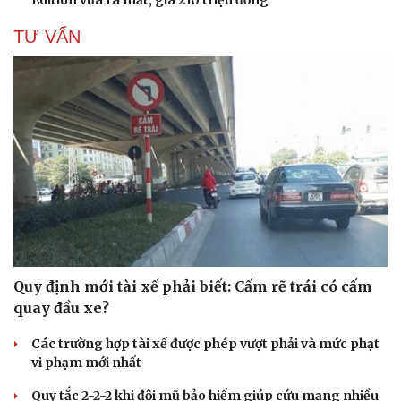
TƯ VẤN
Du lịch
Podcast
Tư vấn
Câu chuyện thời sự
Săn Tour
Đọc truyện đêm khuya
check-in
Cửa sổ tình yêu
Kể chuyện cho bé
Hạt giống tâm hồn
Quy định mới tài xế phải biết: Cấm rẽ trái có cấm
quay đầu xe?
Các trường hợp tài xế được phép vượt phải và mức phạt
vi phạm mới nhất
Quy tắc 2-2-2 khi đội mũ bảo hiểm giúp cứu mạng nhiều