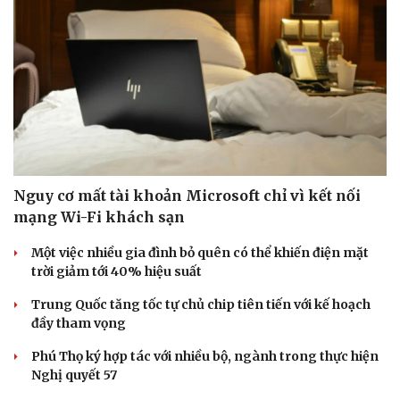
Nguy cơ mất tài khoản Microsoft chỉ vì kết nối
mạng Wi-Fi khách sạn
Một việc nhiều gia đình bỏ quên có thể khiến điện mặt
trời giảm tới 40% hiệu suất
Trung Quốc tăng tốc tự chủ chip tiên tiến với kế hoạch
Doanh nghiệp
Công nghệ
đầy tham vọng
Thông tin doanh nghiệp
Sành điệu
Phú Thọ ký hợp tác với nhiều bộ, ngành trong thực hiện
Doanh nghiệp 24h
Tin Công nghệ
Nghị quyết 57
Doanh nhân
Trải nghiệm
Vì cộng đồng
Chuyển đổi số