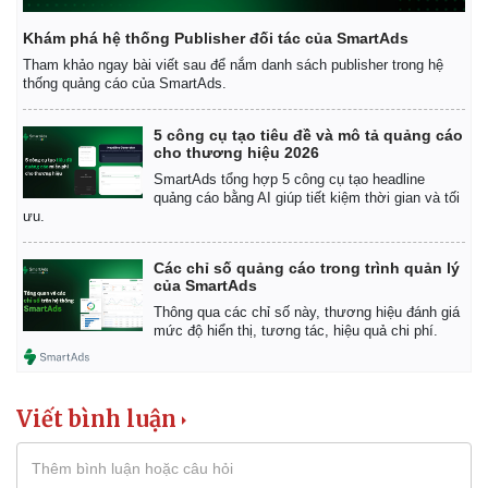
Khám phá hệ thống Publisher đối tác của SmartAds
Tham khảo ngay bài viết sau để nắm danh sách publisher trong hệ
thống quảng cáo của SmartAds.
5 công cụ tạo tiêu đề và mô tả quảng cáo
cho thương hiệu 2026
SmartAds tổng hợp 5 công cụ tạo headline
quảng cáo bằng AI giúp tiết kiệm thời gian và tối
Kinh tế
Thị trường
ưu.
Bất động sản
Giá vàng
Khởi nghiệp
Tiêu dùng
Các chỉ số quảng cáo trong trình quản lý
Tỷ giá
của SmartAds
Chứng khoán
Thông qua các chỉ số này, thương hiệu đánh giá
Giá cà phê
mức độ hiển thị, tương tác, hiệu quả chi phí.
Viết bình luận