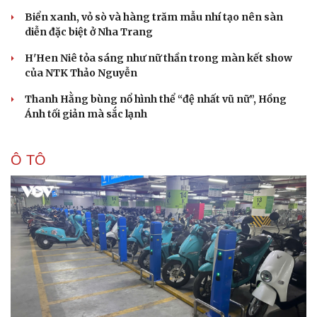
Biển xanh, vỏ sò và hàng trăm mẫu nhí tạo nên sàn
diễn đặc biệt ở Nha Trang
H'Hen Niê tỏa sáng như nữ thần trong màn kết show
của NTK Thảo Nguyễn
Sức khỏe
Đời sống
Dinh dưỡng - món ngon
Nhà đẹp
Thanh Hằng bùng nổ hình thể “đệ nhất vũ nữ”, Hồng
Cây thuốc
Blog
Ánh tối giản mà sắc lạnh
Sản phụ khoa
Tình yêu - Gia đình
Nhi khoa
Nam khoa
Ô TÔ
Làm đẹp - giảm cân
Phòng mạch online
Ăn sạch sống khỏe