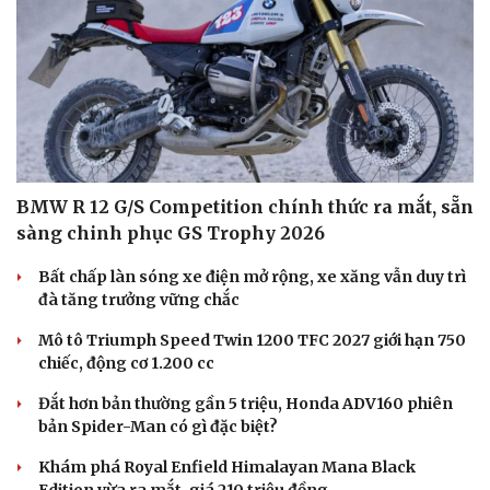
Âm nhạc
Sao Việt
Di sản
BMW R 12 G/S Competition chính thức ra mắt, sẵn
sàng chinh phục GS Trophy 2026
Bất chấp làn sóng xe điện mở rộng, xe xăng vẫn duy trì
đà tăng trưởng vững chắc
Mô tô Triumph Speed Twin 1200 TFC 2027 giới hạn 750
chiếc, động cơ 1.200 cc
Đắt hơn bản thường gần 5 triệu, Honda ADV160 phiên
bản Spider-Man có gì đặc biệt?
Khám phá Royal Enfield Himalayan Mana Black
Edition vừa ra mắt, giá 210 triệu đồng