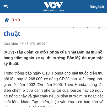
English
Ô TÔ
/
Honda thu hồi xe do trục trặc kỹ
thuật
Chủ Nhật, 18:45, 07/10/2012
Chính trị
Xã hội
Đảng
Tin 24h
(VOV) -Tập đoàn xe ôtô Honda của Nhật Bản lại thu hồi
Tổ chức nhân sự
Dự báo thời tiết
hàng trăm nghìn xe tại thị trường Bắc Mỹ do trục trặc
Quốc hội
Giáo dục
kỹ thuật.
Nhận diện sự thật
Dấu ấn VOV
Việc làm
Trong thông báo ngày 6/10, Honda cho biết thuộc diện thu
Biển đảo
hồi lần này là 268.000 xe dòng CR-V, sản xuất trong thời
gian từ năm 2002 đến năm 2006. Theo Honda, công tắc
điện chính ở cửa cạnh ghế tài xế của loại xe này có nguy
cơ nóng chảy và gây cháy nếu bị dính nước mưa hoặc các
chất lỏng khác. Tuy nhiên, hiện vẫn chưa có báo cáo về