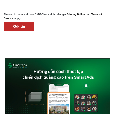
This site is protected by reCAPTCHA and the Google
Privacy Policy
and
Terms of
Service
apply.
Gửi tin
Pháp luật
Quân sự - Quốc phòng
Vụ án
Vũ khí