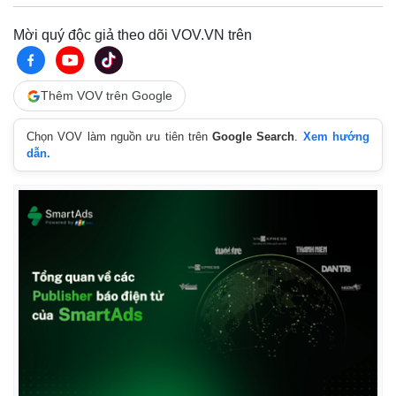
Quan sát
Video
Cuộc sống đó đây
Ảnh
Mời quý độc giả theo dõi VOV.VN trên
Hồ sơ
E-Magazine
Infographic
Thêm VOV trên Google
Chọn VOV làm nguồn ưu tiên trên
Google Search
.
Xem hướng
dẫn.