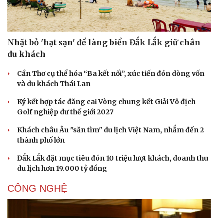
Nhặt bỏ 'hạt sạn' để làng biển Đắk Lắk giữ chân
du khách
Thể thao
Ô tô - Xe máy
Cần Thơ cụ thể hóa “Ba kết nối”, xúc tiến đón dòng vốn
Bóng đá
Ô tô
và du khách Thái Lan
Lịch thi đấu bóng đá
Xe máy
Thế giới thể thao
Tư vấn
Ký kết hợp tác đăng cai Vòng chung kết Giải Vô địch
eSports
Golf nghiệp dư thế giới 2027
Hậu trường
Khách châu Âu "săn tìm" du lịch Việt Nam, nhắm đến 2
thành phố lớn
Đắk Lắk đặt mục tiêu đón 10 triệu lượt khách, doanh thu
du lịch hơn 19.000 tỷ đồng
CÔNG NGHỆ