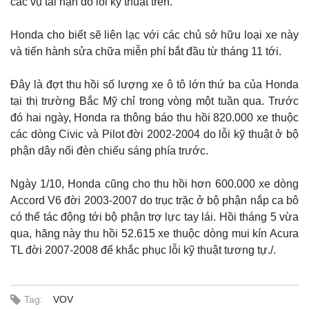
các vụ tai nạn do lỗi kỹ thuật trên.
Honda cho biết sẽ liên lạc với các chủ sở hữu loại xe này
và tiến hành sửa chữa miễn phí bắt đầu từ tháng 11 tới.
Đây là đợt thu hồi số lượng xe ô tô lớn thứ ba của Honda
tại thị trường Bắc Mỹ chỉ trong vòng một tuần qua. Trước
đó hai ngày, Honda ra thông báo thu hồi 820.000 xe thuộc
các dòng Civic và Pilot đời 2002-2004 do lỗi kỹ thuật ở bộ
phận dây nối đèn chiếu sáng phía trước.
Ngày 1/10, Honda cũng cho thu hồi hơn 600.000 xe dòng
Accord V6 đời 2003-2007 do trục trặc ở bộ phận nắp ca bô
có thể tác động tới bộ phận trợ lực tay lái. Hồi tháng 5 vừa
qua, hãng này thu hồi 52.615 xe thuộc dòng mui kín Acura
TL đời 2007-2008 để khắc phục lỗi kỹ thuật tương tự./.
Thế giới
Multimedia
Tag:
VOV