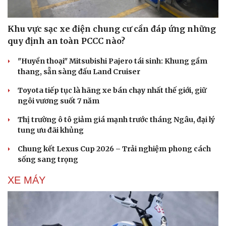
Khu vực sạc xe điện chung cư cần đáp ứng những
quy định an toàn PCCC nào?
"Huyền thoại" Mitsubishi Pajero tái sinh: Khung gầm
thang, sẵn sàng đấu Land Cruiser
Toyota tiếp tục là hãng xe bán chạy nhất thế giới, giữ
ngôi vương suốt 7 năm
Thị trường ô tô giảm giá mạnh trước tháng Ngâu, đại lý
tung ưu đãi khủng
Chung kết Lexus Cup 2026 – Trải nghiệm phong cách
sống sang trọng
XE MÁY
Văn hóa
Giải trí
Sân khấu - Điện ảnh
Nghệ sĩ
Văn học
Thời trang