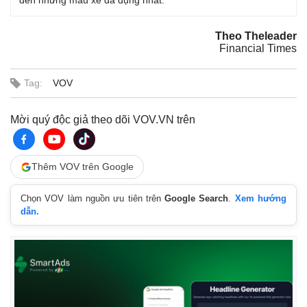
đến những mẫu xe đa dụng nhất.
Theo Theleader
Financial Times
Tag:
VOV
Mời quý độc giả theo dõi VOV.VN trên
Kinh tế
Thị trường
Bất động sản
Giá vàng
Thêm VOV trên Google
Khởi nghiệp
Tiêu dùng
Tỷ giá
Chọn VOV làm nguồn ưu tiên trên
Google Search
.
Xem hướng
Chứng khoán
dẫn.
Giá cà phê