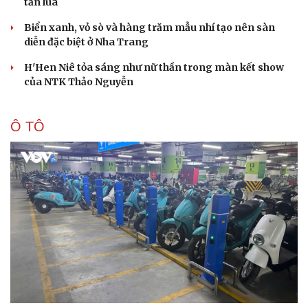
tấn lúa
Biển xanh, vỏ sò và hàng trăm mẫu nhí tạo nên sàn
diễn đặc biệt ở Nha Trang
H'Hen Niê tỏa sáng như nữ thần trong màn kết show
của NTK Thảo Nguyễn
Ô TÔ
Du lịch
Podcast
Tư vấn
Câu chuyện thời sự
Săn Tour
Đọc truyện đêm khuya
check-in
Cửa sổ tình yêu
Kể chuyện cho bé
Hạt giống tâm hồn