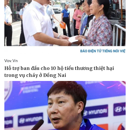
Vụ án
Vũ khí
Tin nóng
Việt Nam
Tư vấn luật
Phân tích