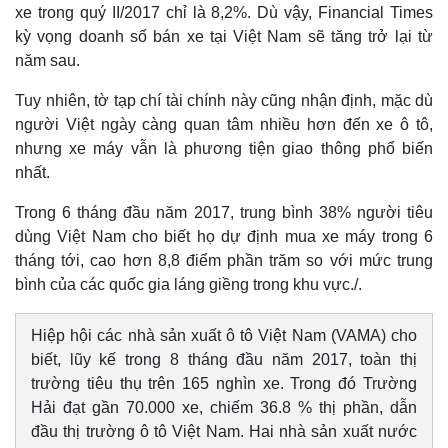
xe trong quý II/2017 chỉ là 8,2%. Dù vậy, Financial Times
Quan sát
Video
kỳ vọng doanh số bán xe tại Việt Nam sẽ tăng trở lại từ
Cuộc sống đó đây
Ảnh
năm sau.
Hồ sơ
E-Magazine
Infographic
Tuy nhiên, tờ tạp chí tài chính này cũng nhận định, mặc dù
người Việt ngày càng quan tâm nhiều hơn đến xe ô tô,
nhưng xe máy vẫn là phương tiện giao thông phổ biến
nhất.
Trong 6 tháng đầu năm 2017, trung bình 38% người tiêu
dùng Việt Nam cho biết họ dự định mua xe máy trong 6
tháng tới, cao hơn 8,8 điểm phần trăm so với mức trung
bình của các quốc gia láng giềng trong khu vực./.
Hiệp hội các nhà sản xuất ô tô Việt Nam (VAMA) cho
biết, lũy kế trong 8 tháng đầu năm 2017, toàn thị
trường tiêu thụ trên 165 nghìn xe. Trong đó Trường
Hải đạt gần 70.000 xe, chiếm 36.8 % thị phần, dẫn
đầu thị trường ô tô Việt Nam. Hai nhà sản xuất nước