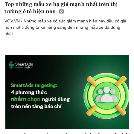
Top những mẫu xe hạ giá mạnh nhất trên thị
trường ô tô hiện nay
VOV.VN - Những mẫu xe có sức giảm mạnh hiện nay đều có giá
hơn một tỉ đồng từ xe hạng sang đến những mẫu xe đa dụng
nhất.
Sức khỏe
Đời sống
Dinh dưỡng - món ngon
Nhà đẹp
Cây thuốc
Blog
Sản phụ khoa
Tình yêu - Gia đình
Nhi khoa
Nam khoa
Làm đẹp - giảm cân
Phòng mạch online
Ăn sạch sống khỏe