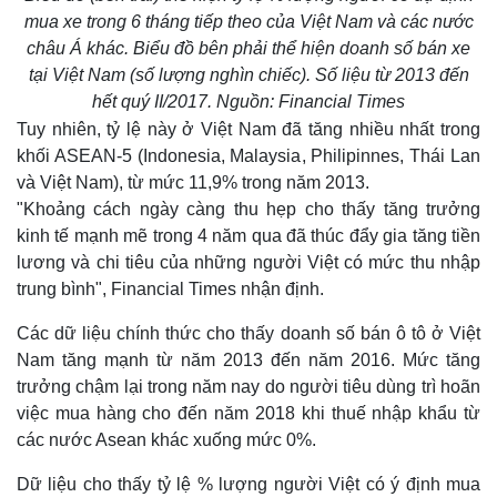
mua xe trong 6 tháng tiếp theo của Việt Nam và các nước
châu Á khác. Biểu đồ bên phải thể hiện doanh số bán xe
tại Việt Nam (số lượng nghìn chiếc). Số liệu từ 2013 đến
hết quý II/2017. Nguồn: Financial Times
Tuy nhiên, tỷ lệ này ở Việt Nam đã tăng nhiều nhất trong
khối ASEAN-5 (Indonesia, Malaysia, Philipinnes, Thái Lan
và Việt Nam), từ mức 11,9% trong năm 2013.
"Khoảng cách ngày càng thu hẹp cho thấy tăng trưởng
kinh tế mạnh mẽ trong 4 năm qua đã thúc đẩy gia tăng tiền
lương và chi tiêu của những người Việt có mức thu nhập
trung bình", Financial Times nhận định.
Các dữ liệu chính thức cho thấy doanh số bán ô tô ở Việt
Nam tăng mạnh từ năm 2013 đến năm 2016. Mức tăng
trưởng chậm lại trong năm nay do người tiêu dùng trì hoãn
việc mua hàng cho đến năm 2018 khi thuế nhập khẩu từ
các nước Asean khác xuống mức 0%.
Dữ liệu cho thấy tỷ lệ % lượng người Việt có ý định mua
Thế giới
Multimedia