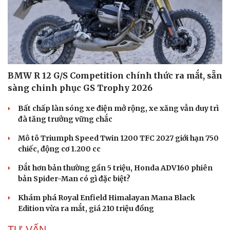
BMW R 12 G/S Competition chính thức ra mắt, sẵn
sàng chinh phục GS Trophy 2026
Bất chấp làn sóng xe điện mở rộng, xe xăng vẫn duy trì
đà tăng trưởng vững chắc
Mô tô Triumph Speed Twin 1200 TFC 2027 giới hạn 750
chiếc, động cơ 1.200 cc
Đắt hơn bản thường gần 5 triệu, Honda ADV160 phiên
bản Spider-Man có gì đặc biệt?
Khám phá Royal Enfield Himalayan Mana Black
Edition vừa ra mắt, giá 210 triệu đồng
TƯ VẤN