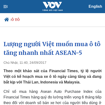
English
Ô TÔ
/
Lượng người Việt muốn mua ô tô
Chính trị
Xã hội
Đảng
Tin 24h
tăng nhanh nhất ASEAN-5
Tổ chức nhân sự
Dự báo thời tiết
Quốc hội
Giáo dục
Chủ Nhật, 11:40, 24/09/2017
Nhận diện sự thật
Dấu ấn VOV
Việc làm
Theo một khảo sát của Financial Times, tỷ lệ người
Biển đảo
Việt có kế hoạch mua xe ô tô ngày càng tăng và đang
bắt kịp với Thái Lan, Indonesia và Malaysia.
Chỉ số mua hàng Asean Auto Purchase Index của
Financial Times hàng quý đo lường triển vọng 6 tháng tiếp
theo đối với doanh số bán xe hơi của người tiêu dùng ở