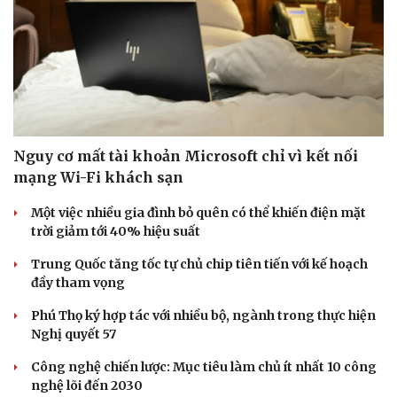
Văn hóa
Giải trí
Sân khấu - Điện ảnh
Nghệ sĩ
Văn học
Thời trang
Âm nhạc
Sao Việt
Di sản
Nguy cơ mất tài khoản Microsoft chỉ vì kết nối
mạng Wi-Fi khách sạn
Một việc nhiều gia đình bỏ quên có thể khiến điện mặt
trời giảm tới 40% hiệu suất
Trung Quốc tăng tốc tự chủ chip tiên tiến với kế hoạch
đầy tham vọng
Phú Thọ ký hợp tác với nhiều bộ, ngành trong thực hiện
Nghị quyết 57
Công nghệ chiến lược: Mục tiêu làm chủ ít nhất 10 công
nghệ lõi đến 2030