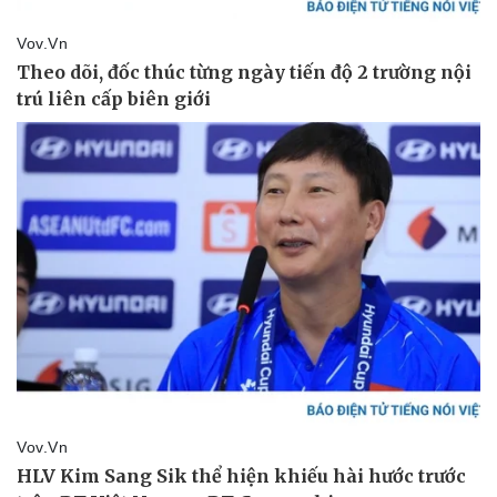
Thể thao
Ô tô - Xe máy
Bóng đá
Ô tô
Lịch thi đấu bóng đá
Xe máy
Thế giới thể thao
Tư vấn
eSports
Hậu trường