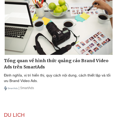
Dinh dưỡng - món ngon
Nhà đẹp
Cây thuốc
Blog
Sản phụ khoa
Tình yêu - Gia đình
Nhi khoa
Nam khoa
Làm đẹp - giảm cân
Phòng mạch online
Ăn sạch sống khỏe
Tổng quan về hình thức quảng cáo Brand Video
Ads trên SmartAds
Định nghĩa, vị trí hiển thị, quy cách nội dung, cách thiết lập và tối
ưu Brand Video Ads.
| SmartAds
DU LỊCH