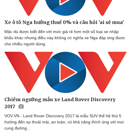
Xe ô tô Nga hưởng thuế 0% và câu hỏi 'ai sẽ mua'
Mặc dù được biết đến với mức giá rẻ hơn một số loại xe nhập
khẩu khác nhưng điều này không có nghĩa xe Nga đáp ứng được
cho nhiều người dùng.
Doanh nghiệp
Công nghệ
Thông tin doanh nghiệp
Sành điệu
Doanh nghiệp 24h
Tin Công nghệ
Doanh nhân
Trải nghiệm
Vì cộng đồng
Chuyển đổi số
Chiêm ngưỡng mẫu xe Land Rover Discovery
2017
VOV.VN - Land Rover Discovery 2017 là mẫu SUV thế hệ thứ 5
hướng đến sự thoải mái, an toàn, có khả năng thích ứng với mọi
cung đường...