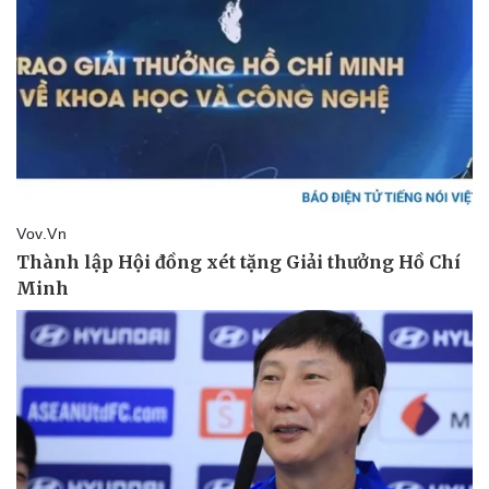
Pháp luật
Quân sự - Quốc phòng
Vụ án
Vũ khí
Tin nóng
Việt Nam
Tư vấn luật
Phân tích