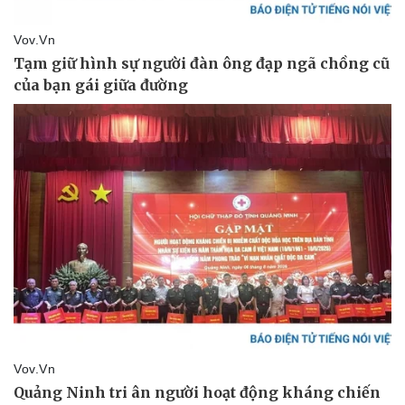
Thể thao
Ô tô - Xe máy
Bóng đá
Ô tô
Lịch thi đấu bóng đá
Xe máy
Thế giới thể thao
Tư vấn
eSports