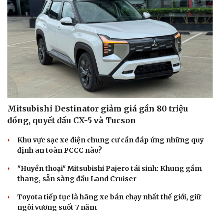
Du lịch
Podcast
Tư vấn
Câu chuyện thời sự
Săn Tour
Đọc truyện đêm khuya
check-in
Cửa sổ tình yêu
Kể chuyện cho bé
Mitsubishi Destinator giảm giá gần 80 triệu
Hạt giống tâm hồn
đồng, quyết đấu CX-5 và Tucson
Khu vực sạc xe điện chung cư cần đáp ứng những quy
định an toàn PCCC nào?
"Huyền thoại" Mitsubishi Pajero tái sinh: Khung gầm
thang, sẵn sàng đấu Land Cruiser
Toyota tiếp tục là hãng xe bán chạy nhất thế giới, giữ
ngôi vương suốt 7 năm