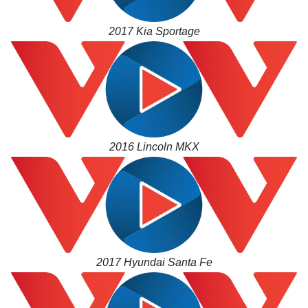
Thế giới
Multimedia
2017 Kia Sportage
Quan sát
Video
Cuộc sống đó đây
Ảnh
Hồ sơ
E-Magazine
Infographic
2016 Lincoln MKX
2017 Hyundai Santa Fe