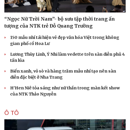
“Ngọc Nữ Trời Nam”- bộ sưu tập thời trang ấn
tượng của NTK trẻ Đỗ Quang Trường
150 mẫu nhí tái hiện vẻ đẹp văn hóa Việt trong không
gian phố cổ Hoa Lư
Lương Thùy Linh, Ý Nhi làm vedette trên sàn diễn phủ 4
tấn lúa
Biển xanh, vỏ sò và hàng trăm mẫu nhí tạo nên sàn
diễn đặc biệt ở Nha Trang
H'Hen Niê tỏa sáng như nữ thần trong màn kết show
của NTK Thảo Nguyễn
Ô TÔ