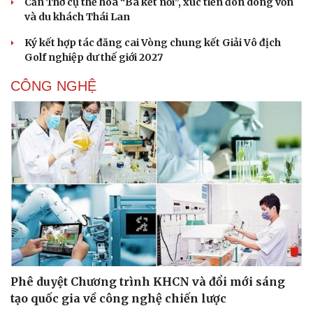
Cần Thơ cụ thể hóa “Ba kết nối”, xúc tiến đón dòng vốn
và du khách Thái Lan
Ký kết hợp tác đăng cai Vòng chung kết Giải Vô địch
Golf nghiệp dư thế giới 2027
CÔNG NGHỆ
Văn hóa
Giải trí
Sân khấu - Điện ảnh
Nghệ sĩ
Văn học
Thời trang
Âm nhạc
Sao Việt
Phê duyệt Chương trình KHCN và đổi mới sáng
Di sản
tạo quốc gia về công nghệ chiến lược