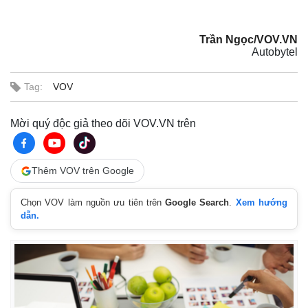
Trần Ngọc/VOV.VN
Autobytel
Tag:
VOV
Mời quý độc giả theo dõi VOV.VN trên
Thêm VOV trên Google
Kinh tế
Thị trường
Chọn VOV làm nguồn ưu tiên trên
Google Search
.
Xem hướng
dẫn.
Bất động sản
Giá vàng
Khởi nghiệp
Tiêu dùng
Tỷ giá
Chứng khoán
Giá cà phê