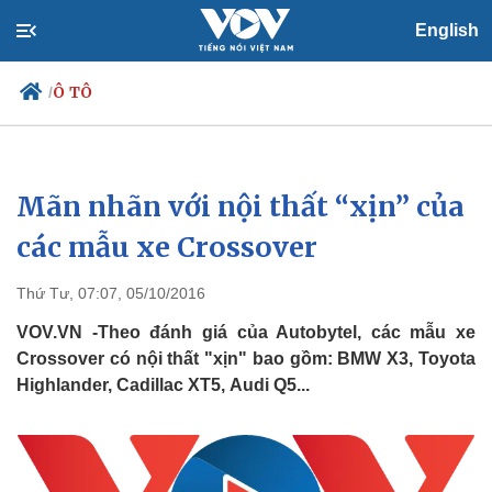
English
Ô TÔ
/
Mãn nhãn với nội thất “xịn” của
Chính trị
Xã hội
Đảng
Tin 24h
các mẫu xe Crossover
Tổ chức nhân sự
Dự báo thời tiết
Quốc hội
Giáo dục
Thứ Tư, 07:07, 05/10/2016
Nhận diện sự thật
Dấu ấn VOV
Việc làm
VOV.VN -Theo đánh giá của Autobytel, các mẫu xe
Biển đảo
Crossover có nội thất "xịn" bao gồm: BMW X3, Toyota
Highlander, Cadillac XT5, Audi Q5...