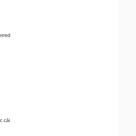
erred
c cải