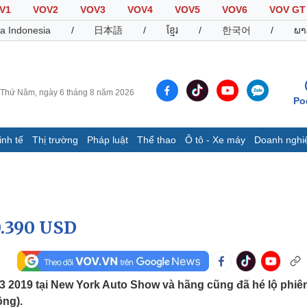
V1
VOV2
VOV3
VOV4
VOV5
VOV6
VOV GT
a Indonesia
/
日本語
/
ខ្មែរ
/
한국어
/
ພາ
Thứ Năm, ngày 6 tháng 8 năm 2026
Po
inh tế
Thị trường
Pháp luật
Thể thao
Ô tô - Xe máy
Doanh nghi
Thế giới
Multimedia
K
Quan sát
Video
B
Cuộc sống đó đây
Ảnh
K
Hồ sơ
E-Magazine
0.390 USD
Infographic
Thể thao
Ô tô - Xe máy
D
-3 2019 tại New York Auto Show và hãng cũng đã hé lộ phiê
Bóng đá
Ô tô
T
ồng).