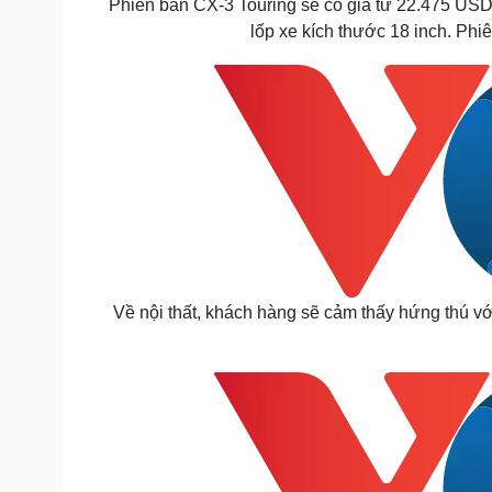
Phiên bản CX-3 Touring sẽ có giá từ 22.475 USD
lốp xe kích thước 18 inch. Ph
Về nội thất, khách hàng sẽ cảm thấy hứng thú vớ