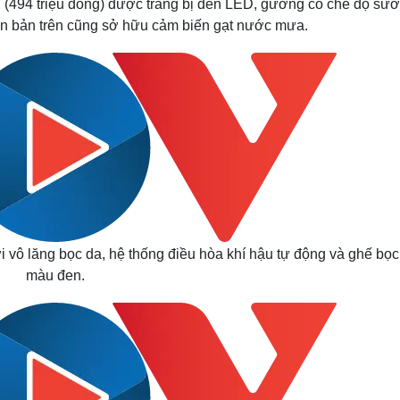
 (494 triệu đồng) được trang bị đèn LED, gương có chế độ sưở
iên bản trên cũng sở hữu cảm biến gạt nước mưa.
i vô lăng bọc da, hệ thống điều hòa khí hậu tự động và ghế bọc
màu đen.