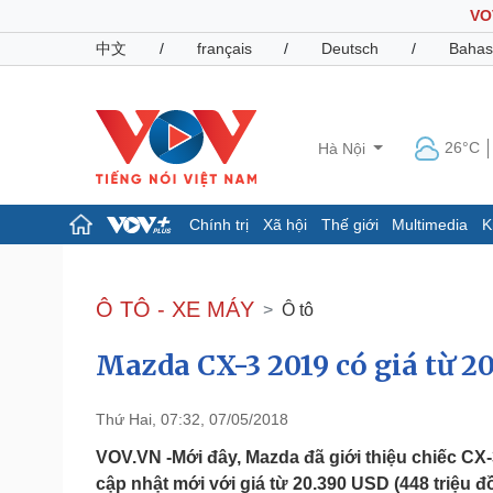
VO
中文
/
français
/
Deutsch
/
Bahas
26°C
Hà Nội
Chính trị
Xã hội
Thế giới
Multimedia
K
Chính trị
Xã hội
Đảng
Tin 24h
Ô TÔ - XE MÁY
Ô tô
Tổ chức nhân sự
Dự báo thời tiết
Quốc hội
Giáo dục
Mazda CX-3 2019 có giá từ 2
Nhận diện sự thật
Dấu ấn VOV
Việc làm
Biển đảo
Thứ Hai, 07:32, 07/05/2018
Pháp luật
Quân sự - Quốc phòng
VOV.VN -Mới đây, Mazda đã giới thiệu chiếc CX
Vụ án
Vũ khí
cập nhật mới với giá từ 20.390 USD (448 triệu đ