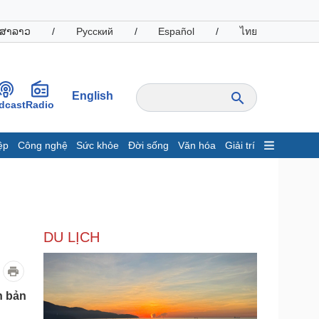
ສາລາວ
/
Русский
/
Español
/
ไทย
English
dcast
Radio
ệp
Công nghệ
Sức khỏe
Đời sống
Văn hóa
Giải trí
inh tế
Thị trường
ất động sản
Giá vàng
hởi nghiệp
Tiêu dùng
Tỷ giá
DU LỊCH
Chứng khoán
Giá cà phê
oanh nghiệp
Công nghệ
n bản
hông tin doanh nghiệp
Sành điệu