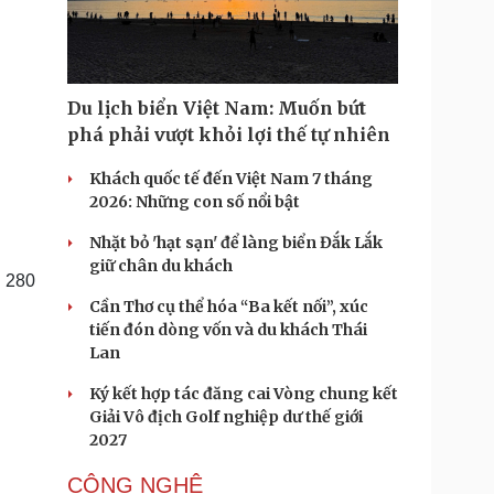
Doanh nghiệp 24h
Tin Công nghệ
Doanh nhân
Trải nghiệm
ì cộng đồng
Chuyển đổi số
Du lịch biển Việt Nam: Muốn bứt
u lịch
Podcast
phá phải vượt khỏi lợi thế tự nhiên
Tư vấn
Câu chuyện thời sự
Săn Tour
Đọc truyện đêm khuya
Khách quốc tế đến Việt Nam 7 tháng
heck-in
Cửa sổ tình yêu
2026: Những con số nổi bật
Kể chuyện cho bé
Nhặt bỏ 'hạt sạn' để làng biển Đắk Lắk
Hạt giống tâm hồn
giữ chân du khách
n 280
Cần Thơ cụ thể hóa “Ba kết nối”, xúc
tiến đón dòng vốn và du khách Thái
Lan
Ký kết hợp tác đăng cai Vòng chung kết
Giải Vô địch Golf nghiệp dư thế giới
2027
CÔNG NGHỆ