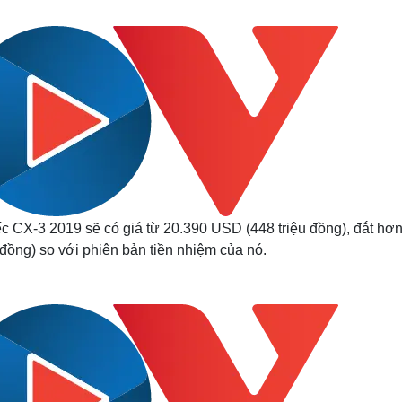
Lịch thi đấu bóng đá
Xe máy
Thế giới thể thao
Tư vấn
eSports
V
Hậu trường
Văn hóa
Giải trí
D
Sân khấu - Điện ảnh
Nghệ sĩ
Văn học
Thời trang
Âm nhạc
Sao Việt
c
Di sản
ếc CX-3 2019 sẽ có giá từ 20.390 USD (448 triệu đồng), đắt hơ
đồng) so với phiên bản tiền nhiệm của nó.