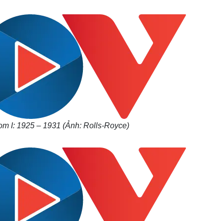
Lịch thi đấu bóng đá
Xe máy
Thế giới thể thao
Tư vấn
eSports
V
Hậu trường
Văn hóa
Giải trí
D
Sân khấu - Điện ảnh
Nghệ sĩ
Văn học
Thời trang
Âm nhạc
Sao Việt
c
Di sản
m I: 1925 – 1931 (Ảnh: Rolls-Royce)