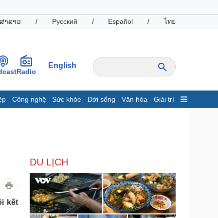
ສາລາວ
/
Русский
/
Español
/
ไทย
English
dcast
Radio
ệp
Công nghệ
Sức khỏe
Đời sống
Văn hóa
Giải trí
inh tế
Thị trường
ất động sản
Giá vàng
hởi nghiệp
Tiêu dùng
Tỷ giá
DU LỊCH
Chứng khoán
Giá cà phê
oanh nghiệp
Công nghệ
i kết
hông tin doanh nghiệp
Sành điệu