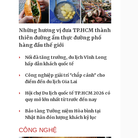
Doanh nghiệp 24h
Tin Công nghệ
Doanh nhân
Trải nghiệm
ì cộng đồng
Chuyển đổi số
Những hương vị đưa TP.HCM thành
u lịch
Podcast
thiên đường ẩm thực đường phố
Tư vấn
Câu chuyện thời sự
hàng đầu thế giới
Săn Tour
Đọc truyện đêm khuya
heck-in
Cửa sổ tình yêu
Nối đà tăng trưởng, du lịch Vĩnh Long
Kể chuyện cho bé
hấp dẫn khách quốc tế
Hạt giống tâm hồn
Công nghiệp giải trí "chắp cánh" cho
điểm đến du lịch Gia Lai
Hội chợ Du lịch quốc tế TP.HCM 2026 có
quy mô lớn nhất từ trước đến nay
Bảo tàng Tưởng niệm Hòa bình tại
Nhật Bản đón lượng khách kỷ lục
CÔNG NGHỆ