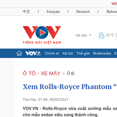
VO
中文
/
français
/
Deutsch
/
Bahas
31°C
Hà Nội
Chính trị
Xã hội
Thế giới
Multimedia
K
Chính trị
Xã hội
Đảng
Tin 24h
Ô TÔ - XE MÁY
Ô tô
Tổ chức nhân sự
Dự báo thời tiết
Quốc hội
Giáo dục
Xem Rolls-Royce Phantom “l
Nhận diện sự thật
Dấu ấn VOV
Việc làm
Biển đảo
Thứ Hai, 07:06, 06/02/2017
Pháp luật
Quân sự - Quốc phòng
VOV.VN - Rolls-Royce vừa xuất xưởng mẫu xe 
Vụ án
Vũ khí
cho mẫu sedan siêu sang thành công.