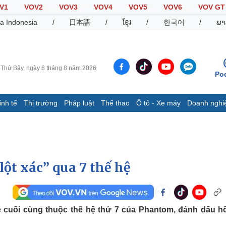
V1
VOV2
VOV3
VOV4
VOV5
VOV6
VOV GT
a Indonesia
/
日本語
/
ខ្មែរ
/
한국어
/
ພາ
Thứ Bảy, ngày 8 tháng 8 năm 2026
Po
inh tế
Thị trường
Pháp luật
Thể thao
Ô tô - Xe máy
Doanh nghi
Thế giới
Multimedia
K
Quan sát
Video
B
Cuộc sống đó đây
Ảnh
K
Hồ sơ
E-Magazine
ột xác” qua 7 thế hệ
Infographic
Thể thao
Ô tô - Xe máy
D
cuối cùng thuộc thế hệ thứ 7 của Phantom, đánh dấu hồ
Bóng đá
Ô tô
T