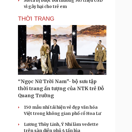
Meta bị buộc bồi thường 567 triệu USD
vì gây hại cho trẻ em
THỜI TRANG
“Ngọc Nữ Trời Nam”- bộ sưu tập
thời trang ấn tượng của NTK trẻ Đỗ
Quang Trường
150 mẫu nhí tái hiện vẻ đẹp văn hóa
Việt trong không gian phố cổ Hoa Lư
Lương Thùy Linh, Ý Nhi làm vedette
trên sàn diễn phủ 4 tấn lúa