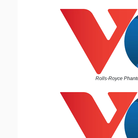
Tin nóng
Việt Nam
Tư vấn luật
Phân tích
Sức khỏe
Đời sống
Dinh dưỡng - món ngon
Nhà đẹp
Cây thuốc
Blog
Sản phụ khoa
Tình yêu - Gia đình
Nhi khoa
Nam khoa
Làm đẹp - giảm cân
Rolls-Royce Phanto
Phòng mạch online
Ăn sạch sống khỏe
Cải chính