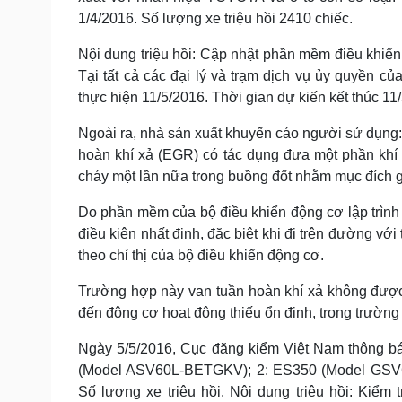
1/4/2016. Số lượng xe triệu hồi 2410 chiếc.
Nội dung triệu hồi: Cập nhật phần mềm điều khi
Tại tất cả các đại lý và trạm dịch vụ ủy quyền c
thực hiện 11/5/2016. Thời gian dự kiến kết thúc 11
Ngoài ra, nhà sản xuất khuyến cáo người sử dụng:
hoàn khí xả (EGR) có tác dụng đưa một phần khí 
cháy một lần nữa trong buồng đốt nhằm mục đích 
Do phần mềm của bộ điều khiển động cơ lập trình
điều kiện nhất định, đặc biệt khi đi trên đường vớ
theo chỉ thị của bộ điều khiển động cơ.
Trường hợp này van tuần hoàn khí xả không được 
đến động cơ hoạt động thiếu ổn định, trong trường
Ngày 5/5/2016, Cục đăng kiểm Việt Nam thông báo
(Model ASV60L-BETGKV); 2: ES350 (Model GSV60
Số lượng xe triệu hồi. Nội dung triệu hồi: Kiể