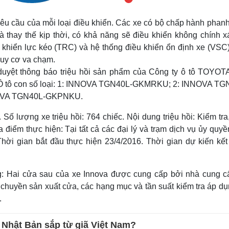
yêu cầu của mỗi loại điều khiển. Các xe có bộ chấp hành phan
 thay thế kịp thời, có khả năng sẽ điều khiển không chính x
khiển lực kéo (TRC) và hệ thống điều khiển ổn định xe (VSC)
guy cơ va chạm.
uyệt thông báo triệu hồi sản phẩm của Công ty ô tô TOYOTA
 Ô tô con số loại: 1: INNOVA TGN40L-GKMRKU; 2: INNOVA TG
OVA TGN40L-GKPNKU.
Số lượng xe triệu hồi: 764 chiếc. Nội dung triệu hồi: Kiểm tra
iểm thực hiện: Tại tất cả các đại lý và trạm dịch vụ ủy quyề
ời gian bắt đầu thực hiện 23/4/2016. Thời gian dự kiến kết 
: Hai cửa sau của xe Innova được cung cấp bởi nhà cung cấ
chuyền sản xuất cửa, các hạng mục và tần suất kiểm tra áp dụ
.
 Nhật Bản sắp từ giã Việt Nam?