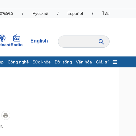
ສາລາວ
/
Русский
/
Español
/
ไทย
English
dcast
Radio
ệp
Công nghệ
Sức khỏe
Đời sống
Văn hóa
Giải trí
inh tế
Thị trường
ất động sản
Giá vàng
hởi nghiệp
Tiêu dùng
Tỷ giá
Chứng khoán
Giá cà phê
oanh nghiệp
Công nghệ
r.
hông tin doanh nghiệp
Sành điệu