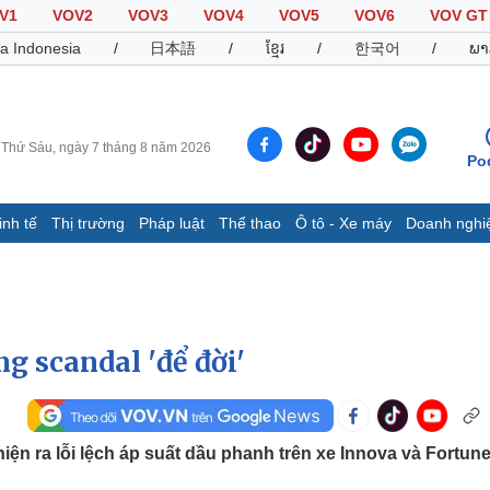
V1
VOV2
VOV3
VOV4
VOV5
VOV6
VOV GT
a Indonesia
/
日本語
/
ខ្មែរ
/
한국어
/
ພາ
Thứ Sáu, ngày 7 tháng 8 năm 2026
Po
inh tế
Thị trường
Pháp luật
Thể thao
Ô tô - Xe máy
Doanh nghi
Thế giới
Multimedia
K
Quan sát
Video
B
Cuộc sống đó đây
Ảnh
K
Hồ sơ
E-Magazine
 scandal 'để đời'
Infographic
Thể thao
Ô tô - Xe máy
D
ện ra lỗi lệch áp suất dầu phanh trên xe Innova và Fortune
Bóng đá
Ô tô
T