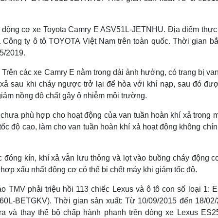
ển động cơ xe Toyota Camry E ASV51L-JETNHU. Địa điểm thực 
ủa Công ty ô tô TOYOTA Việt Nam trên toàn quốc. Thời gian bắ
/5/2019.
 Trên các xe Camry E nằm trong dải ảnh hưởng, có trang bị van
xả sau khi cháy ngược trở lại để hòa với khí nạp, sau đó đượ
giảm nồng độ chất gây ô nhiễm môi trường.
 chưa phù hợp cho hoạt động của van tuần hoàn khí xả trong m
i tốc độ cao, làm cho van tuần hoàn khí xả hoạt động không chí
đóng kín, khí xả vẫn lưu thông và lọt vào buồng cháy động c
 hợp xấu nhất động cơ có thể bị chết máy khi giảm tốc độ.
 TMV phải triệu hồi 113 chiếc Lexus và ô tô con số loại 1: 
L-BETGKV). Thời gian sản xuất: Từ 10/09/2015 đến 18/02/
m tra và thay thế bộ chấp hành phanh trên dòng xe Lexus ES2