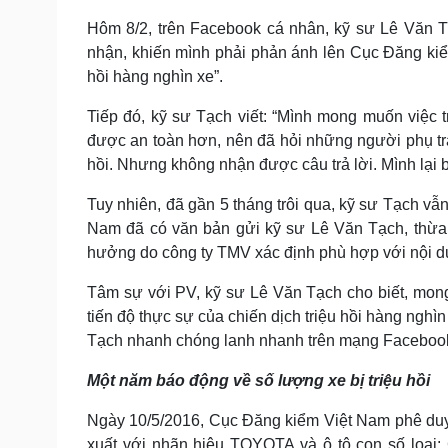
Hôm 8/2, trên Facebook cá nhân, kỹ sư Lê Văn T
nhận, khiến mình phải phản ánh lên Cục Đăng kiểm
hồi hàng nghìn xe”.
Tiếp đó, kỹ sư Tạch viết: “Mình mong muốn việc 
được an toàn hơn, nên đã hỏi những người phụ trá
hồi. Nhưng không nhận được câu trả lời. Mình lại
Tuy nhiên, đã gần 5 tháng trôi qua, kỹ sư Tạch v
Nam đã có văn bản gửi kỹ sư Lê Văn Tạch, thừa n
hưởng do công ty TMV xác định phù hợp với nội d
Tâm sự với PV, kỹ sư Lê Văn Tạch cho biết, mon
tiến độ thực sự của chiến dịch triệu hồi hàng ngh
Tạch nhanh chóng lanh nhanh trên mạng Facebook
Một năm báo động về số lượng xe bị triệu hồi
Ngày 10/5/2016, Cục Đăng kiểm Việt Nam phê duy
xuất với nhãn hiệu TOYOTA và ô tô con số loạ