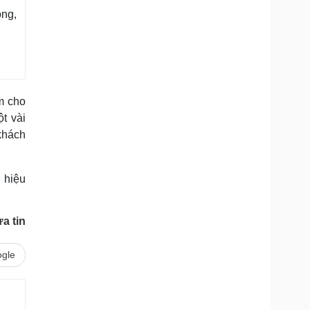
óng,
m cho
t vài
khách
 hiệu
a tin
gle