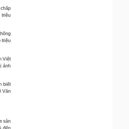
 chấp
triệu
thông
triệu
 Việt
ị ảnh
 biết
Lê Văn
m sản
5 đến