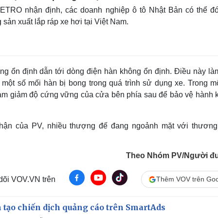
JETRO nhận định, các doanh nghiệp ô tô Nhật Bản có thể đ
sản xuất lắp ráp xe hơi tại Việt Nam.
ng ổn định dẫn tới dòng điện hàn không ổn định. Điều này là
một số mối hàn bị bong trong quá trình sử dụng xe. Trong mộ
à làm giảm độ cứng vững của cửa bên phía sau để bảo vệ hành 
 nhận của PV, nhiều thượng đế đang ngoảnh mặt với thương
Theo Nhóm PV/Người đư
 dõi VOV.VN trên
Thêm VOV trên Goo
 tạo chiến dịch quảng cáo trên SmartAds