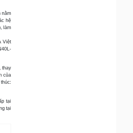
h nằm
ác hệ
, làm
 Việt
N40L-
, thay
n của
thúc:
p tại
ng tại