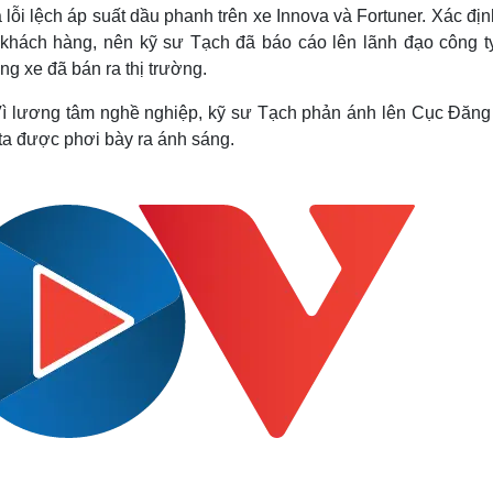
Lịch thi đấu bóng đá
Xe máy
 lỗi lệch áp suất dầu phanh trên xe Innova và Fortuner. Xác đị
Thế giới thể thao
Tư vấn
 khách hàng, nên kỹ sư Tạch đã báo cáo lên lãnh đạo công ty
eSports
V
ng xe đã bán ra thị trường.
Hậu trường
 Vì lương tâm nghề nghiệp, kỹ sư Tạch phản ánh lên Cục Đăng
Văn hóa
Giải trí
D
ta được phơi bày ra ánh sáng.
Sân khấu - Điện ảnh
Nghệ sĩ
Văn học
Thời trang
Âm nhạc
Sao Việt
c
Di sản