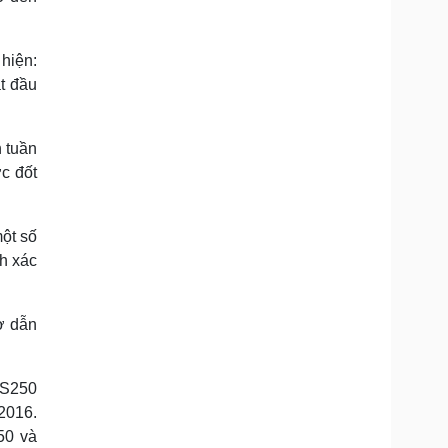
hiện:
t đầu
 tuần
c đốt
ột số
nh xác
ơ dẫn
ES250
2016.
50 và