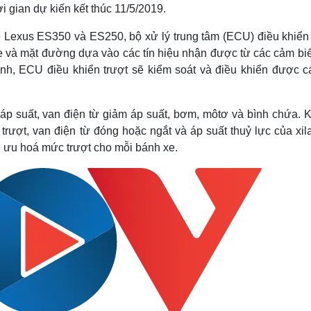
i gian dự kiến kết thúc 11/5/2019.
 Lexus ES350 và ES250, bộ xử lý trung tâm (ECU) điều khiển 
xe và mặt đường dựa vào các tín hiệu nhận được từ các cảm biế
nh, ECU điều khiển trượt sẽ kiểm soát và điều khiển được c
p suất, van điện từ giảm áp suất, bơm, môtơ và bình chứa. K
rượt, van điện từ đóng hoặc ngắt và áp suất thuỷ lực của xil
i ưu hoá mức trượt cho mỗi bánh xe.