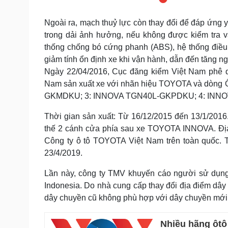
Ngoài ra, mạch thuỷ lực còn thay đổi để đáp ứng 
trong dải ảnh hưởng, nếu không được kiểm tra và
thống chống bó cứng phanh (ABS), hệ thống điều 
giảm tính ổn định xe khi vận hành, dẫn đến tăng n
Ngày 22/04/2016, Cục đăng kiểm Việt Nam phê d
Nam sản xuất xe với nhãn hiệu TOYOTA và dòng
GKMDKU; 3: INNOVA TGN40L-GKPDKU; 4: INN
Thời gian sản xuất: Từ 16/12/2015 đến 13/1/2016. 
thế 2 cánh cửa phía sau xe TOYOTA INNOVA. Địa đ
Công ty ô tô TOYOTA Việt Nam trên toàn quốc. Th
23/4/2019.
Lần này, công ty TMV khuyến cáo người sử dụng
Indonesia. Do nhà cung cấp thay đổi địa điểm dây 
dây chuyền cũ không phù hợp với dây chuyền mới
Nhiều hãng ôtô