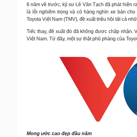
Tin nóng
Việt Nam
6 năm về trước, kỹ sư Lê Văn Tạch đã phát hiện ra
Tư vấn luật
Phân tích
là lỗi nghiêm trọng và có hàng nghìn xe bán cho
Toyota Việt Nam (TMV), đề xuất triệu hồi tất cả nhữ
Tiếc thay, đề xuất đó đã không được chấp nhận.
Sức khỏe
Đời sống
Việt Nam. Từ đây, một sự thật phũ phàng của Toyo
Dinh dưỡng - món ngon
Nhà đẹp
Cây thuốc
Blog
Sản phụ khoa
Tình yêu - Gia đình
Nhi khoa
Nam khoa
Làm đẹp - giảm cân
Phòng mạch online
Ăn sạch sống khỏe
Cải chính
Mong ước cao đẹp đầu năm