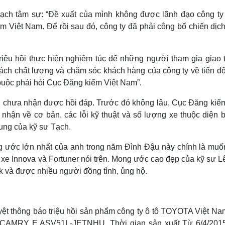
ạch tâm sự: “Đề xuất của mình không được lãnh đạo công ty
 Việt Nam. Để rồi sau đó, công ty đã phải công bố chiến dịch 
triệu hồi thực hiện nghiêm túc để những người tham gia giao 
ch chất lượng và chăm sóc khách hàng của công ty về tiến độ 
 buộc phải hỏi Cục Đăng kiểm Việt Nam”.
ẫn chưa nhận được hồi đáp. Trước đó không lâu, Cục Đăng kiểm
hận về cơ bản, các lỗi kỹ thuật và số lượng xe thuộc diện b
ung của kỹ sư Tạch.
g ước lớn nhất của anh trong năm Đình Đậu này chính là muốn
ìn xe Innova và Fortuner nói trên. Mong ước cao đẹp của kỹ sư 
 và được nhiều người đồng tình, ủng hộ.
ệt thông báo triệu hồi sản phẩm công ty ô tô TOYOTA Việt Na
i: CAMRY E ASV51L-JETNHU. Thời gian sản xuất Từ 6/4/201