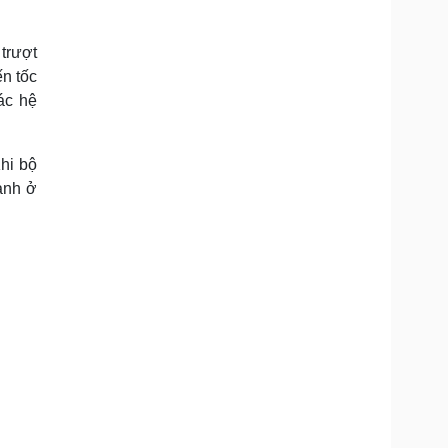
trượt
n tốc
ác hệ
hi bộ
anh ở