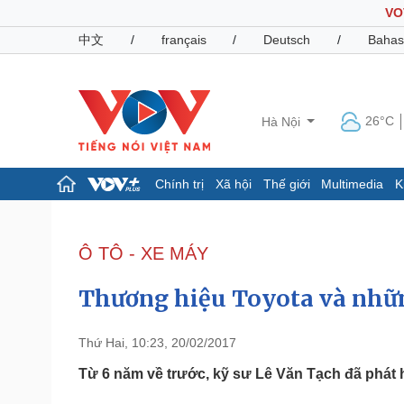
VO
中文
/
français
/
Deutsch
/
Bahas
26°C
Hà Nội
Chính trị
Xã hội
Thế giới
Multimedia
K
Chính trị
Xã hội
Đảng
Tin 24h
Ô TÔ - XE MÁY
Tổ chức nhân sự
Dự báo thời tiết
Quốc hội
Giáo dục
Thương hiệu Toyota và những
Nhận diện sự thật
Dấu ấn VOV
Việc làm
Biển đảo
Thứ Hai, 10:23, 20/02/2017
Pháp luật
Quân sự - Quốc phòng
Từ 6 năm về trước, kỹ sư Lê Văn Tạch đã phát hi
Vụ án
Vũ khí