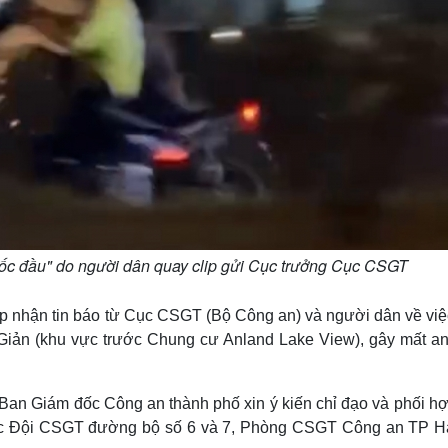
bốc đầu" do người dân quay clip gửi Cục trưởng Cục CSGT
p nhận tin báo từ Cục CSGT (Bộ Công an) và người dân về việ
Giản (khu vực trước Chung cư Anland Lake View), gây mất an
an Giám đốc Công an thành phố xin ý kiến chỉ đạo và phối hợ
ác Đội CSGT đường bộ số 6 và 7, Phòng CSGT Công an TP H