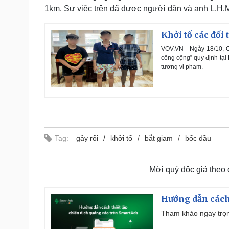
1km. Sự việc trên đã được người dân và anh L.H.M
Khởi tố các đối
VOV.VN - Ngày 18/10, Cô
công cộng” quy định tại 
tượng vi phạm.
Tag:
gây rối
khởi tố
bắt giam
bốc đầu
Mời quý độc giả theo
Hướng dẫn cách
Tham khảo ngay trọn