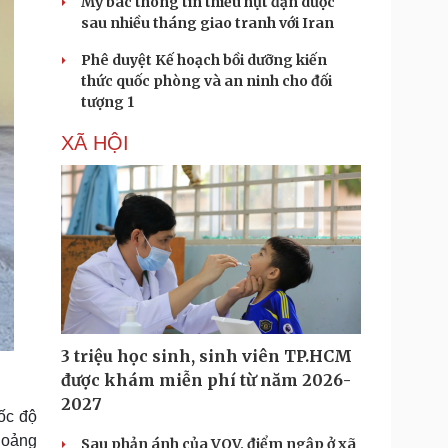
Mỹ bác thông tin thiếu hụt đạn dược
sau nhiều tháng giao tranh với Iran
Phê duyệt Kế hoạch bồi dưỡng kiến
thức quốc phòng và an ninh cho đối
tượng 1
XÃ HỘI
3 triệu học sinh, sinh viên TP.HCM
được khám miễn phí từ năm 2026-
2027
ốc độ
hoảng
Sau phản ánh của VOV, điểm ngập ở xã