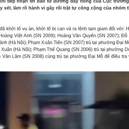
 khi tiếp nhận tin báo từ đường dây nóng của Cục trưởn
Lịch thi đấu bóng đá
Xe máy
 xét, làm rõ hành vi gây rối trật tự công cộng của nhóm 
Thế giới thể thao
Tư vấn
eSports
V
Hậu trường
khởi tố vụ án, khởi tố bị can và ra lệnh tạm giam đối với: 
Văn hóa
Giải trí
D
 Hoàng Việt Anh (SN 2009); Hoàng Văn Quyến (SN 2007); Đỗ
Sân khấu - Điện ảnh
Nghệ sĩ
hánh (Hà Nội); Phạm Xuân Tiến (SN 2007) trú tại phường Đại M
Văn học
Thời trang
h Xuân (Hà Nội); Phạm Thế Quang (SN 2006) trú tại phường 
Âm nhạc
Sao Việt
c
Văn Lâm (SN 2008) cùng trú tại phường Đại Mỗ để điều tra v
Di sản