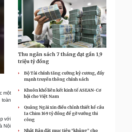
Thu ngân sách 7 tháng đạt gần 1,9
triệu tỷ đồng
Bộ Tài chính tăng cường kỷ cương, đẩy
mạnh truyền thông chính sách
Khuôn khổ liên kết kinh tế ASEAN-Cơ
c một
hội cho Việt Nam
 toàn
Quảng Ngãi xin điều chỉnh thiết kế cầu
Ia Chim 169 tỷ đồng để gỡ vướng thi
p với
công
à Nội
Nhật Bản đặt mục tiêu “khủng” cho