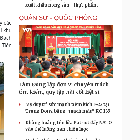
xuất khẩu nông sản - thực phẩm
QUÂN SỰ - QUỐC PHÒNG
y các
i khu
 Bạch
 Tiến
Lâm Đồng lập đơn vị chuyên trách
tìm kiếm, quy tập hài cốt liệt sĩ
Mỹ duy trì sức mạnh tiêm kích F-22 tại
Trung Đông bằng “mạch máu” KC-135
Khủng hoảng tên lửa Patriot đẩy NATO
vào thế lưỡng nan chiến lược