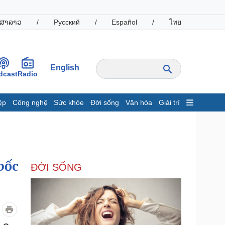
ສາລາວ
/
Русский
/
Español
/
ไทย
English
dcast
Radio
ệp
Công nghệ
Sức khỏe
Đời sống
Văn hóa
Giải trí
inh tế
Thị trường
ất động sản
Giá vàng
hởi nghiệp
Tiêu dùng
Tỷ giá
bốc
ĐỜI SỐNG
Chứng khoán
Giá cà phê
oanh nghiệp
Công nghệ
hông tin doanh nghiệp
Sành điệu