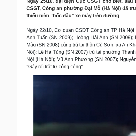
Ngày 25/10, đại diện Cục CSGT cho biết, sau
Tin nóng
Việt Nam
CSGT, Công an phường Đại Mỗ (Hà Nội) đã truy
Tư vấn luật
Phân tích
thiếu niên "bốc đầu" xe máy trên đường.
Ngày 22/10, Cơ quan CSĐT Công an TP Hà Nội đã 
Sức khỏe
Đời sống
Anh Tuấn (SN 2009); Hoàng Hải Anh (SN 2009);
Dinh dưỡng - món ngon
Nhà đẹp
Mậu (SN 2008) cùng trú tại thôn Cù Sơn, xã An K
Cây thuốc
Blog
Nội); Lê Hà Tùng (SN 2007) trú tại phường Than
Sản phụ khoa
Tình yêu - Gia đình
Nội (Hà Nội); Vũ Anh Phương (SN 2007); Nguyễn 
Nhi khoa
"Gây rối trật tự công cộng".
Nam khoa
Làm đẹp - giảm cân
Phòng mạch online
Ăn sạch sống khỏe
Cải chính