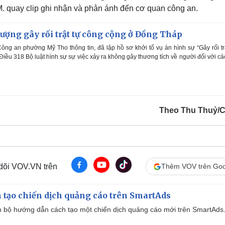
. quay clip ghi nhận và phản ánh đến cơ quan công an.
 tượng gây rối trật tự công cộng ở Đồng Tháp
ng an phường Mỹ Tho thông tin, đã lập hồ sơ khởi tố vụ án hình sự “Gây rối tr
Điều 318 Bộ luật hình sự sự việc xảy ra không gây thương tích về người đối với cá
Theo Thu Thuỷ/
 dõi VOV.VN trên
Thêm VOV trên Goo
 tạo chiến dịch quảng cáo trên SmartAds
 bộ hướng dẫn cách tạo một chiến dịch quảng cáo mới trên SmartAds