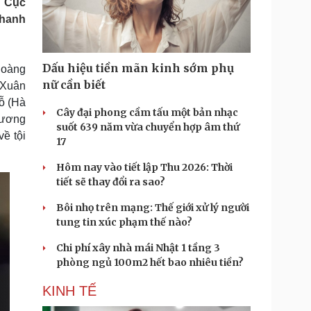
g Cục
Doanh nghiệp 24h
Tin Công nghệ
thanh
Doanh nhân
Trải nghiệm
ì cộng đồng
Chuyển đổi số
Dấu hiệu tiền mãn kinh sớm phụ
Hoàng
u lịch
Podcast
nữ cần biết
 Xuân
Tư vấn
Câu chuyện thời sự
ỗ (Hà
Săn Tour
Đọc truyện đêm khuya
Cây đại phong cầm tấu một bản nhạc
Dương
heck-in
Cửa sổ tình yêu
suốt 639 năm vừa chuyển hợp âm thứ
ề tội
Kể chuyện cho bé
17
Hạt giống tâm hồn
Hôm nay vào tiết lập Thu 2026: Thời
tiết sẽ thay đổi ra sao?
Bôi nhọ trên mạng: Thế giới xử lý người
tung tin xúc phạm thế nào?
Chi phí xây nhà mái Nhật 1 tầng 3
phòng ngủ 100m2 hết bao nhiêu tiền?
KINH TẾ