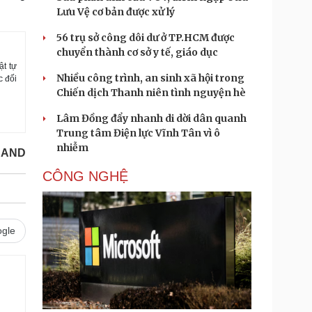
Lưu Vệ cơ bản được xử lý
56 trụ sở công dôi dư ở TP.HCM được
chuyển thành cơ sở y tế, giáo dục
ật tự
Nhiều công trình, an sinh xã hội trong
c đối
Chiến dịch Thanh niên tình nguyện hè
Lâm Đồng đẩy nhanh di dời dân quanh
Trung tâm Điện lực Vĩnh Tân vì ô
nhiễm
CAND
CÔNG NGHỆ
gle
.