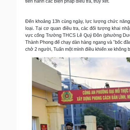
tiến hành các biện pháp điều tra, truy xét.
Đến khoảng 13h cùng ngày, lực lượng chức năng đ
loại. Tại cơ quan điều tra, các đối tượng khai n
vực cổng Trường THCS Lê Quý Đôn (phường Dương
Thành Phong để chạy dàn hàng ngang và "bốc đầu"
chở 2 người, Tuấn một mình điều khiển xe không bi