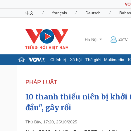
VO
中文
/
français
/
Deutsch
/
Bahas
26°C
Hà Nội
Chính trị
Xã hội
Thế giới
Multimedia
K
Chính trị
Xã hội
Đảng
Tin 24h
PHÁP LUẬT
Tổ chức nhân sự
Dự báo thời tiết
Quốc hội
Giáo dục
10 thanh thiếu niên bị khởi 
Nhận diện sự thật
Dấu ấn VOV
Việc làm
đầu", gây rối
Biển đảo
Pháp luật
Quân sự - Quốc phòng
Thứ Bảy, 17:20, 25/10/2025
Vụ án
Vũ khí