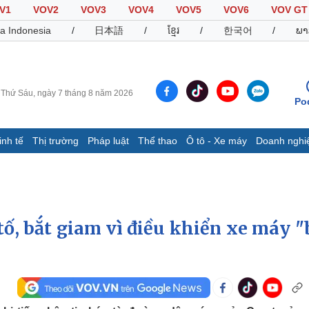
V1
VOV2
VOV3
VOV4
VOV5
VOV6
VOV GT
a Indonesia
/
日本語
/
ខ្មែរ
/
한국어
/
ພາ
Thứ Sáu, ngày 7 tháng 8 năm 2026
Po
inh tế
Thị trường
Pháp luật
Thể thao
Ô tô - Xe máy
Doanh nghi
Thế giới
Multimedia
K
Quan sát
Video
B
Cuộc sống đó đây
Ảnh
K
Hồ sơ
E-Magazine
tố, bắt giam vì điều khiển xe máy "
Infographic
Thể thao
Ô tô - Xe máy
D
Bóng đá
Ô tô
T