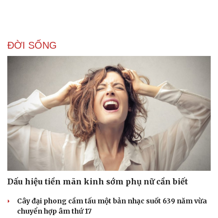
ĐỜI SỐNG
Doanh nghiệp
Công nghệ
Thông tin doanh nghiệp
Sành điệu
Dấu hiệu tiền mãn kinh sớm phụ nữ cần biết
Doanh nghiệp 24h
Tin Công nghệ
Doanh nhân
Trải nghiệm
Cây đại phong cầm tấu một bản nhạc suốt 639 năm vừa
Vì cộng đồng
Chuyển đổi số
chuyển hợp âm thứ 17