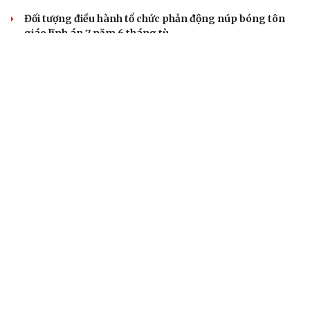
Đối tượng điều hành tổ chức phản động núp bóng tôn
giáo lĩnh án 7 năm 6 tháng tù
Vụ gian lận thi tại Tuyên Quang: Khởi tố thêm 2 người,
nâng tổng số lên 29 bị can
Đoàn Bảo Châu bị phạt 7 năm tù về hành vi tuyên truyền
chống Nhà nước
Truy tố Mr Pips, Shark Bình trong vụ án lừa đảo 1.600 tỷ
đồng
TƯ VẤN LUẬT