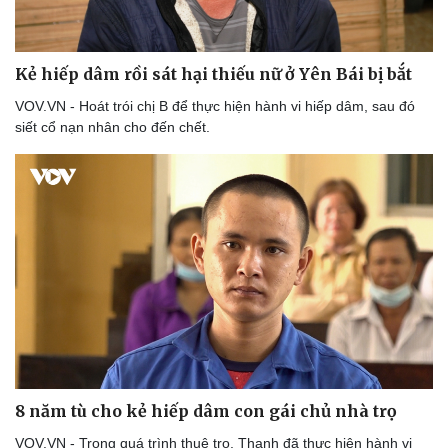
Kẻ hiếp dâm rồi sát hại thiếu nữ ở Yên Bái bị bắt
VOV.VN - Hoát trói chị B để thực hiện hành vi hiếp dâm, sau đó
siết cổ nạn nhân cho đến chết.
Thể thao
Ô tô - Xe máy
Bóng đá
Ô tô
Lịch thi đấu bóng đá
Xe máy
Thế giới thể thao
Tư vấn
eSports
8 năm tù cho kẻ hiếp dâm con gái chủ nhà trọ
Hậu trường
VOV.VN - Trong quá trình thuê trọ, Thanh đã thực hiện hành vi