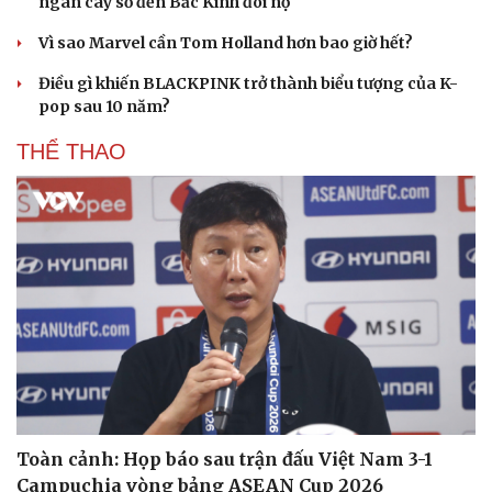
ngàn cây số đến Bắc Kinh đòi nợ
Du lịch
Podcast
Vì sao Marvel cần Tom Holland hơn bao giờ hết?
Tư vấn
Câu chuyện thời sự
Điều gì khiến BLACKPINK trở thành biểu tượng của K-
Săn Tour
Đọc truyện đêm khuya
pop sau 10 năm?
check-in
Cửa sổ tình yêu
Kể chuyện cho bé
THỂ THAO
Hạt giống tâm hồn
Toàn cảnh: Họp báo sau trận đấu Việt Nam 3-1
Campuchia vòng bảng ASEAN Cup 2026