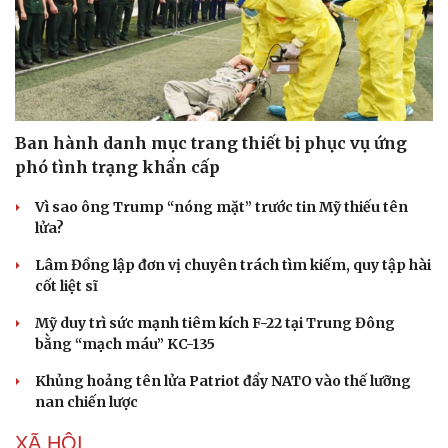
Ban hành danh mục trang thiết bị phục vụ ứng
phó tình trạng khẩn cấp
Vì sao ông Trump “nóng mặt” trước tin Mỹ thiếu tên
lửa?
Lâm Đồng lập đơn vị chuyên trách tìm kiếm, quy tập hài
cốt liệt sĩ
Mỹ duy trì sức mạnh tiêm kích F-22 tại Trung Đông
bằng “mạch máu” KC-135
Sức khỏe
Đời sống
Khủng hoảng tên lửa Patriot đẩy NATO vào thế lưỡng
Dinh dưỡng - món ngon
Nhà đẹp
nan chiến lược
Cây thuốc
Blog
Sản phụ khoa
Tình yêu - Gia đình
XÃ HỘI