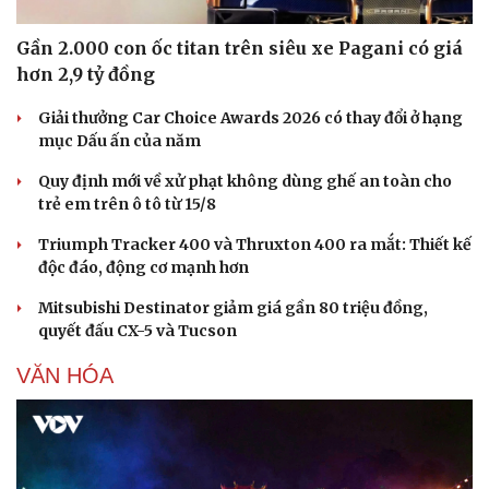
Văn hóa
Giải trí
Sân khấu - Điện ảnh
Nghệ sĩ
Gần 2.000 con ốc titan trên siêu xe Pagani có giá
Văn học
Thời trang
hơn 2,9 tỷ đồng
Âm nhạc
Sao Việt
Di sản
Giải thưởng Car Choice Awards 2026 có thay đổi ở hạng
mục Dấu ấn của năm
Quy định mới về xử phạt không dùng ghế an toàn cho
trẻ em trên ô tô từ 15/8
Triumph Tracker 400 và Thruxton 400 ra mắt: Thiết kế
độc đáo, động cơ mạnh hơn
Mitsubishi Destinator giảm giá gần 80 triệu đồng,
quyết đấu CX-5 và Tucson
VĂN HÓA