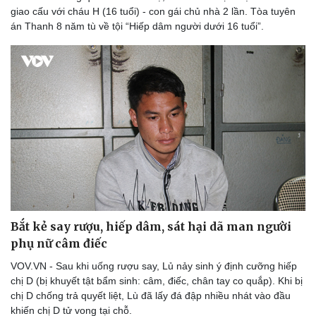
giao cấu với cháu H (16 tuổi) - con gái chủ nhà 2 lần. Tòa tuyên
án Thanh 8 năm tù về tội “Hiếp dâm người dưới 16 tuổi”.
Bắt kẻ say rượu, hiếp dâm, sát hại dã man người
phụ nữ câm điếc
VOV.VN - Sau khi uống rượu say, Lủ nảy sinh ý định cưỡng hiếp
chị D (bị khuyết tật bẩm sinh: câm, điếc, chân tay co quắp). Khi bị
chị D chống trả quyết liệt, Lù đã lấy đá đập nhiều nhát vào đầu
khiến chị D tử vong tại chỗ.