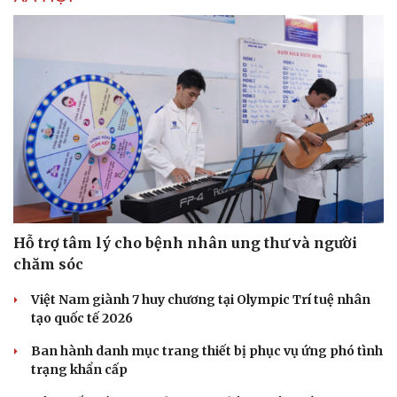
Nhi khoa
Nam khoa
Làm đẹp - giảm cân
Phòng mạch online
Ăn sạch sống khỏe
Hỗ trợ tâm lý cho bệnh nhân ung thư và người
chăm sóc
Việt Nam giành 7 huy chương tại Olympic Trí tuệ nhân
tạo quốc tế 2026
Ban hành danh mục trang thiết bị phục vụ ứng phó tình
trạng khẩn cấp