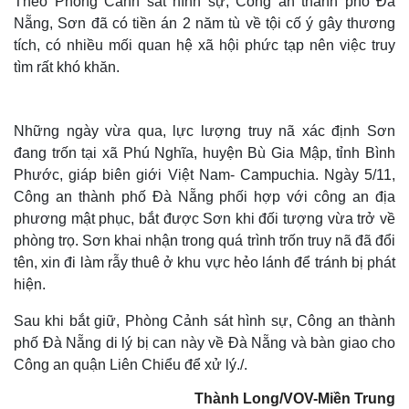
Theo Phòng Cảnh sát hình sự, Công an thành phố Đà
Nẵng, Sơn đã có tiền án 2 năm tù về tội cố ý gây thương
tích, có nhiều mối quan hệ xã hội phức tạp nên việc truy
tìm rất khó khăn.
Những ngày vừa qua, lực lượng truy nã xác định Sơn
đang trốn tại xã Phú Nghĩa, huyện Bù Gia Mập, tỉnh Bình
Phước, giáp biên giới Việt Nam- Campuchia. Ngày 5/11,
Công an thành phố Đà Nẵng phối hợp với công an địa
phương mật phục, bắt được Sơn khi đối tượng vừa trở về
Thế giới
Multimedia
phòng trọ. Sơn khai nhận trong quá trình trốn truy nã đã đổi
Quan sát
Video
tên, xin đi làm rẫy thuê ở khu vực hẻo lánh để tránh bị phát
Cuộc sống đó đây
Ảnh
hiện.
Hồ sơ
E-Magazine
Infographic
Sau khi bắt giữ, Phòng Cảnh sát hình sự, Công an thành
phố Đà Nẵng di lý bị can này về Đà Nẵng và bàn giao cho
Công an quận Liên Chiểu để xử lý./.
Thành Long/VOV-Miền Trung