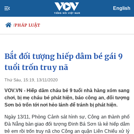
English
PHÁP LUẬT
/
Bắt đối tượng hiếp dâm bé gái 9
Chính trị
Xã hội
Đảng
Tin 24h
tuổi trốn truy nã
Tổ chức nhân sự
Dự báo thời tiết
Quốc hội
Giáo dục
Thứ Sáu, 15:19, 13/11/2020
Nhận diện sự thật
Dấu ấn VOV
Việc làm
VOV.VN - Hiếp dâm cháu bé 9 tuổi nhà hàng xóm sang
Biển đảo
chơi, bị mẹ cháu bé phát hiện, báo công an, đối tượng
Sơn bỏ trốn tới nơi hẻo lánh để tránh bị phát hiện.
Ngày 13/11, Phòng Cảnh sát hình sự, Công an thành phố
Đà Nẵng bàn giao đối tượng Đinh Bá Sơn là kẻ hiếp dâm
trẻ em rồi trốn truy nã cho Công an quận Liên Chiểu xử lý