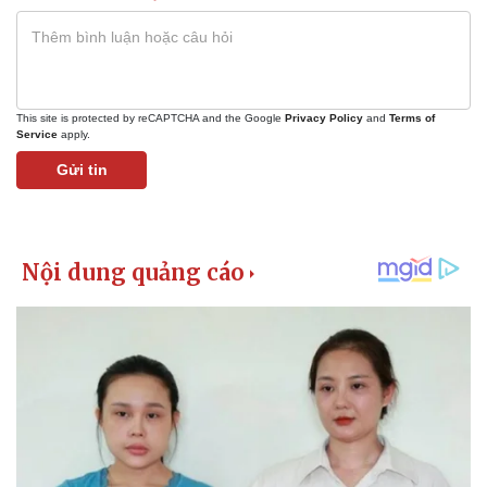
This site is protected by reCAPTCHA and the Google
Privacy Policy
and
Terms of
Service
apply.
Gửi tin
Kinh tế
Thị trường
Bất động sản
Giá vàng
Khởi nghiệp
Tiêu dùng
Tỷ giá
Chứng khoán
Giá cà phê