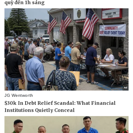
Pháp luật
Quân sự - Quốc phòng
Vụ án
Vũ khí
Tin nóng
Việt Nam
Tư vấn luật
Phân tích