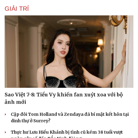
GIẢI TRÍ
Sao Việt 7-8: Tiểu Vy khiến fan xuýt xoa với bộ
ảnh mới
Cặp đôi Tom Holland và Zendaya đã bí mật kết hôn tại
dinh thự ở Surrey?
Thực hư Lưu Hiểu Khánh bị tình cũ kém 38 tuổi vượt