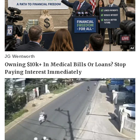
Pháp luật
Quân sự - Quốc phòng
Vụ án
Vũ khí
Tin nóng
Việt Nam