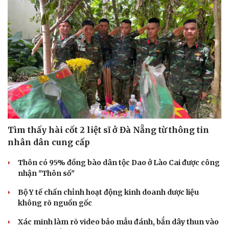
Sức khỏe
Đời sống
Dinh dưỡng - món ngon
Nhà đẹp
Cây thuốc
Blog
Sản phụ khoa
Tình yêu - Gia đình
Nhi khoa
Nam khoa
Làm đẹp - giảm cân
Phòng mạch online
Tìm thấy hài cốt 2 liệt sĩ ở Đà Nẵng từ thông tin
Ăn sạch sống khỏe
nhân dân cung cấp
Thôn có 95% đồng bào dân tộc Dao ở Lào Cai được công
nhận "Thôn số"
Bộ Y tế chấn chỉnh hoạt động kinh doanh dược liệu
không rõ nguồn gốc
Xác minh làm rõ video bảo mẫu đánh, bắn dây thun vào