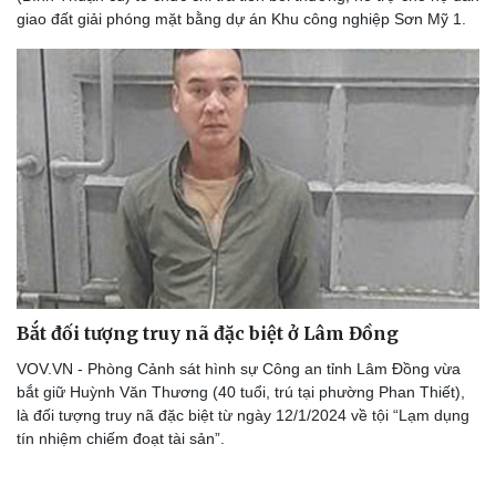
Lịch thi đấu bóng đá
Xe máy
giao đất giải phóng mặt bằng dự án Khu công nghiệp Sơn Mỹ 1.
Thế giới thể thao
Tư vấn
eSports
Hậu trường
Bắt đối tượng truy nã đặc biệt ở Lâm Đồng
VOV.VN - Phòng Cảnh sát hình sự Công an tỉnh Lâm Đồng vừa
bắt giữ Huỳnh Văn Thương (40 tuổi, trú tại phường Phan Thiết),
là đối tượng truy nã đặc biệt từ ngày 12/1/2024 về tội “Lạm dụng
tín nhiệm chiếm đoạt tài sản”.