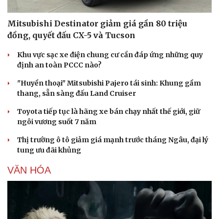
Mitsubishi Destinator giảm giá gần 80 triệu
đồng, quyết đấu CX-5 và Tucson
Khu vực sạc xe điện chung cư cần đáp ứng những quy
định an toàn PCCC nào?
"Huyền thoại" Mitsubishi Pajero tái sinh: Khung gầm
thang, sẵn sàng đấu Land Cruiser
Văn hóa
Giải trí
Toyota tiếp tục là hãng xe bán chạy nhất thế giới, giữ
Sân khấu - Điện ảnh
Nghệ sĩ
ngôi vương suốt 7 năm
Văn học
Thời trang
Âm nhạc
Sao Việt
Thị trường ô tô giảm giá mạnh trước tháng Ngâu, đại lý
Di sản
tung ưu đãi khủng
VĂN HÓA