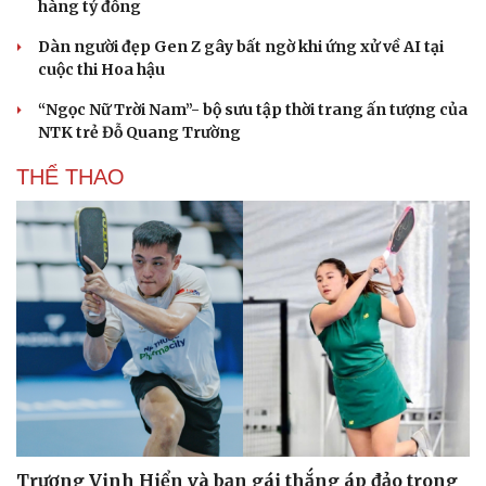
hàng tỷ đồng
Dàn người đẹp Gen Z gây bất ngờ khi ứng xử về AI tại
cuộc thi Hoa hậu
“Ngọc Nữ Trời Nam”- bộ sưu tập thời trang ấn tượng của
NTK trẻ Đỗ Quang Trường
THỂ THAO
Du lịch
Podcast
Tư vấn
Câu chuyện thời sự
Săn Tour
Đọc truyện đêm khuya
check-in
Cửa sổ tình yêu
Kể chuyện cho bé
Hạt giống tâm hồn
Trương Vinh Hiển và bạn gái thắng áp đảo trong