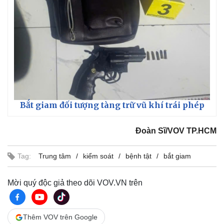
Bắt giam đối tượng tàng trữ vũ khí trái phép
Đoàn Sĩ/VOV TP.HCM
Thế giới
Multimedia
Quan sát
Video
Tag:
Trung tâm
kiểm soát
bệnh tật
bắt giam
Cuộc sống đó đây
Ảnh
Hồ sơ
E-Magazine
Mời quý độc giả theo dõi VOV.VN trên
Infographic
Thêm VOV trên Google