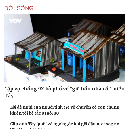
ĐỜI SỐNG
Cặp vợ chồng 9X bỏ phố về “giữ hồn nhà cổ” miền
Tây
Lời đề nghị của người tình trẻ về chuyện có con chung
khiến tôi bế tắc ở tuổi 80
Clip anh Tây 'phê' và ngơ ngác khi gội đầu massage ở