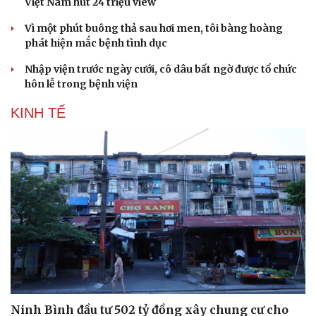
Việt Nam hút 24 triệu view
Doanh nghiệp
Công nghệ
Vì một phút buông thả sau hơi men, tôi bàng hoàng
phát hiện mắc bệnh tình dục
Thông tin doanh nghiệp
Sành điệu
Doanh nghiệp 24h
Tin Công nghệ
Nhập viện trước ngày cưới, cô dâu bất ngờ được tổ chức
Doanh nhân
Trải nghiệm
hôn lễ trong bệnh viện
Vì cộng đồng
Chuyển đổi số
KINH TẾ
Ninh Bình đầu tư 502 tỷ đồng xây chung cư cho