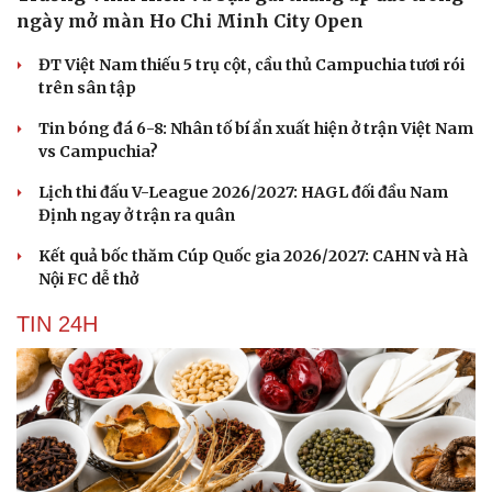
ngày mở màn Ho Chi Minh City Open
ĐT Việt Nam thiếu 5 trụ cột, cầu thủ Campuchia tươi rói
trên sân tập
Tin bóng đá 6-8: Nhân tố bí ẩn xuất hiện ở trận Việt Nam
vs Campuchia?
Lịch thi đấu V-League 2026/2027: HAGL đối đầu Nam
Định ngay ở trận ra quân
Kết quả bốc thăm Cúp Quốc gia 2026/2027: CAHN và Hà
Nội FC dễ thở
TIN 24H