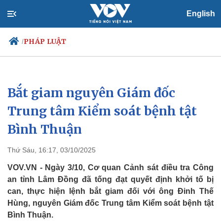
English
PHÁP LUẬT
/
Bắt giam nguyên Giám đốc
Chính trị
Xã hội
Đảng
Tin 24h
Trung tâm Kiểm soát bệnh tật
Tổ chức nhân sự
Dự báo thời tiết
Bình Thuận
Quốc hội
Giáo dục
Nhận diện sự thật
Dấu ấn VOV
Việc làm
Thứ Sáu, 16:17, 03/10/2025
Biển đảo
VOV.VN - Ngày 3/10, Cơ quan Cảnh sát điều tra Công
an tỉnh Lâm Đồng đã tống đạt quyết định khởi tố bị
can, thực hiện lệnh bắt giam đối với ông Đinh Thế
Hùng, nguyên Giám đốc Trung tâm Kiểm soát bệnh tật
Bình Thuận.