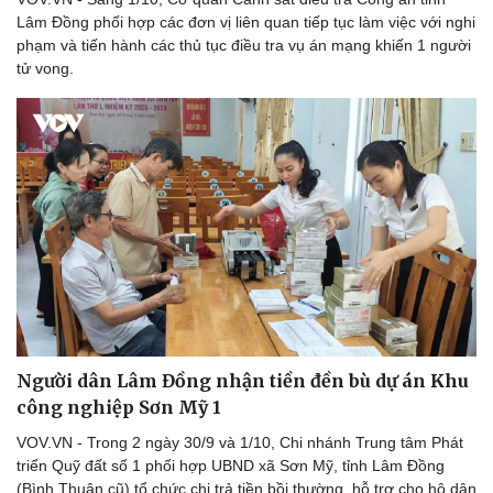
Lâm Đồng phối hợp các đơn vị liên quan tiếp tục làm việc với nghi
phạm và tiến hành các thủ tục điều tra vụ án mạng khiến 1 người
tử vong.
Người dân Lâm Đồng nhận tiền đền bù dự án Khu
công nghiệp Sơn Mỹ 1
VOV.VN - Trong 2 ngày 30/9 và 1/10, Chi nhánh Trung tâm Phát
Thể thao
Ô tô - Xe máy
triển Quỹ đất số 1 phối hợp UBND xã Sơn Mỹ, tỉnh Lâm Đồng
Bóng đá
Ô tô
(Bình Thuận cũ) tổ chức chi trả tiền bồi thường, hỗ trợ cho hộ dân