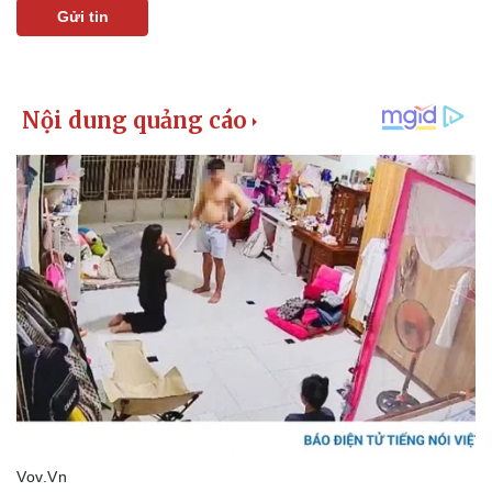
Gửi tin
Kinh tế
Thị trường
Bất động sản
Giá vàng
Khởi nghiệp
Tiêu dùng
Tỷ giá
Chứng khoán
Giá cà phê