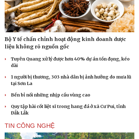
Bộ Y tế chấn chỉnh hoạt động kinh doanh dược
liệu không rõ nguồn gốc
Tuyên Quang xử lý được hơn 40% dự án tồn đọng, kéo
dài
1 người bị thương, 303 nhà dân bị ảnh hưởng do mưa lũ
tại Sơn La
Bền bỉ nối những nhịp cầu vùng cao
Quy tập hài cốt liệt sĩ trong hang đá ở xã Cư Pui, tỉnh
Đắk Lắk
TIN CÔNG NGHỆ