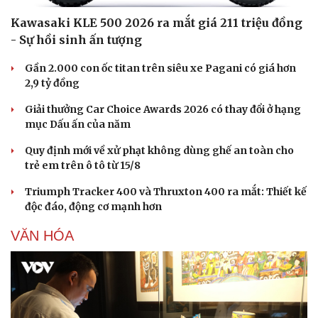
Kawasaki KLE 500 2026 ra mắt giá 211 triệu đồng
- Sự hồi sinh ấn tượng
Gần 2.000 con ốc titan trên siêu xe Pagani có giá hơn
2,9 tỷ đồng
Giải thưởng Car Choice Awards 2026 có thay đổi ở hạng
mục Dấu ấn của năm
Quy định mới về xử phạt không dùng ghế an toàn cho
trẻ em trên ô tô từ 15/8
Triumph Tracker 400 và Thruxton 400 ra mắt: Thiết kế
độc đáo, động cơ mạnh hơn
Văn hóa
Giải trí
Sân khấu - Điện ảnh
Nghệ sĩ
VĂN HÓA
Văn học
Thời trang
Âm nhạc
Sao Việt
Di sản