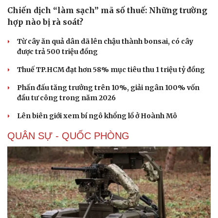
Chiến dịch “làm sạch” mã số thuế: Những trường
hợp nào bị rà soát?
Từ cây ăn quả dân dã lên chậu thành bonsai, có cây
được trả 500 triệu đồng
Thuế TP.HCM đạt hơn 58% mục tiêu thu 1 triệu tỷ đồng
Phấn đấu tăng trưởng trên 10%, giải ngân 100% vốn
đầu tư công trong năm 2026
Lên biên giới xem bí ngô khổng lồ ở Hoành Mô
QUÂN SỰ - QUỐC PHÒNG