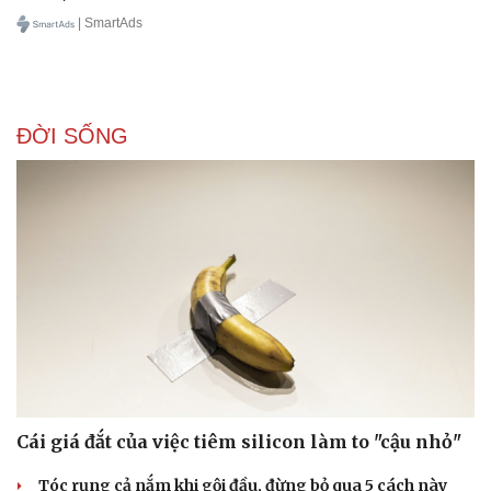
| SmartAds
ĐỜI SỐNG
Cái giá đắt của việc tiêm silicon làm to "cậu nhỏ"
Tóc rụng cả nắm khi gội đầu, đừng bỏ qua 5 cách này