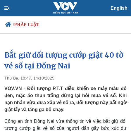
English
PHÁP LUẬT
/
Bắt giữ đối tượng cướp giật 40 tờ
Chính trị
Xã hội
Đảng
Tin 24h
vé số tại Đồng Nai
Tổ chức nhân sự
Dự báo thời tiết
Quốc hội
Giáo dục
Thứ Ba, 18:47, 14/10/2025
Nhận diện sự thật
Dấu ấn VOV
Việc làm
VOV.VN - Đối tượng P.T.T điều khiển xe máy màu đỏ
Biển đảo
đen, mặc áo thun trắng dừng lại hỏi mua vé số. Khi
nạn nhân vừa đưa xấp vé số ra, đối tượng này bất ngờ
giật lấy và tăng ga bỏ chạy.
Công an tỉnh Đồng Nai vừa thông tin về việc bắt giữ đối
tượng cướp giật vé số của người dân gây bức xúc dư