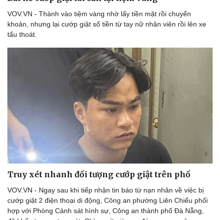
Thể thao
Ô tô - Xe máy
VOV.VN - Thành vào tiệm vàng nhờ lấy tiền mặt rồi chuyển
Bóng đá
Ô tô
khoản, nhưng lại cướp giật số tiền từ tay nữ nhân viên rồi lên xe
Lịch thi đấu bóng đá
Xe máy
tẩu thoát.
Thế giới thể thao
Tư vấn
eSports
Hậu trường
Truy xét nhanh đối tượng cướp giật trên phố
VOV.VN - Ngay sau khi tiếp nhận tin báo từ nạn nhân về việc bị
cướp giật 2 điện thoại di động, Công an phường Liên Chiểu phối
hợp với Phòng Cảnh sát hình sự, Công an thành phố Đà Nẵng,