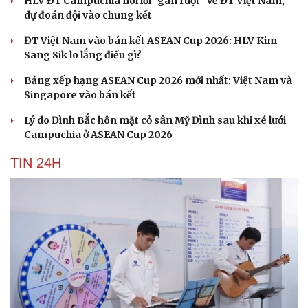
HLV ĐT Campuchia nói lời "gan ruột" về ĐT Việt Nam,
Hạt giống tâm hồn
dự đoán đội vào chung kết
ĐT Việt Nam vào bán kết ASEAN Cup 2026: HLV Kim
Sang Sik lo lắng điều gì?
Bảng xếp hạng ASEAN Cup 2026 mới nhất: Việt Nam và
Singapore vào bán kết
Lý do Đình Bắc hôn mặt cỏ sân Mỹ Đình sau khi xé lưới
Campuchia ở ASEAN Cup 2026
TIN 24H