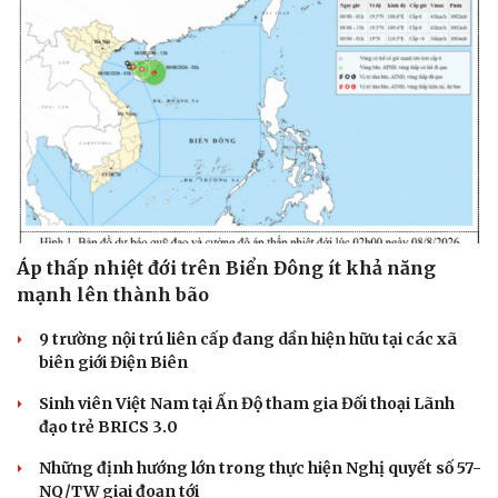
Sức khỏe
Đời sống
Dinh dưỡng - món ngon
Nhà đẹp
Cây thuốc
Blog
Sản phụ khoa
Tình yêu - Gia đình
Áp thấp nhiệt đới trên Biển Đông ít khả năng
Nhi khoa
Nam khoa
mạnh lên thành bão
Làm đẹp - giảm cân
9 trường nội trú liên cấp đang dần hiện hữu tại các xã
Phòng mạch online
biên giới Điện Biên
Ăn sạch sống khỏe
Sinh viên Việt Nam tại Ấn Độ tham gia Đối thoại Lãnh
đạo trẻ BRICS 3.0
Những định hướng lớn trong thực hiện Nghị quyết số 57-
NQ/TW giai đoạn tới