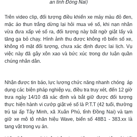
an tỉnh Đồng Nai)
Trên video clip, đối tượng điều khiển xe máy màu đỏ đen,
mặc áo thun trắng dừng lại hỏi mua vé số, khi nạn nhân
vừa đưa xấp vé số ra, đối tượng này bất ngờ giật lấy và
tăng ga bỏ chạy. Hình ảnh thu được không rõ biển số xe,
không rõ mặt đối tượng, chưa xác định được lai lịch. Vụ
việc này đã gây xôn xao và bức xúc trong dư luận quần
chúng nhân dân.
Nhận được tin báo, lực lượng chức năng nhanh chóng áp
dụng các biện pháp nghiệp vụ, điều tra truy xét, đến 12 giờ
trưa ngày 14/10 đã xác định và bắt giữ được đối tượng
thực hiện hành vi cướp giật vé số là P.T.T (42 tuổi, thường
trú tại ấp Tây Minh, xã Xuân Phú, tỉnh Đồng Nai) và tạm
giữ xe mô tô nhãn hiệu Wave, biển số 48B1 - 383.xx là
tang vật trong vụ án.