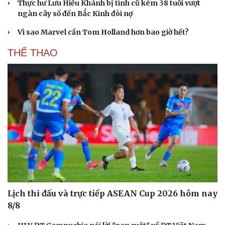
Thực hư Lưu Hiểu Khánh bị tình cũ kém 38 tuổi vượt
ngàn cây số đến Bắc Kinh đòi nợ
Vì sao Marvel cần Tom Holland hơn bao giờ hết?
THỂ THAO
Du lịch
Podcast
Tư vấn
Câu chuyện thời sự
Lịch thi đấu và trực tiếp ASEAN Cup 2026 hôm nay
Săn Tour
Đọc truyện đêm khuya
8/8
check-in
Cửa sổ tình yêu
Kể chuyện cho bé