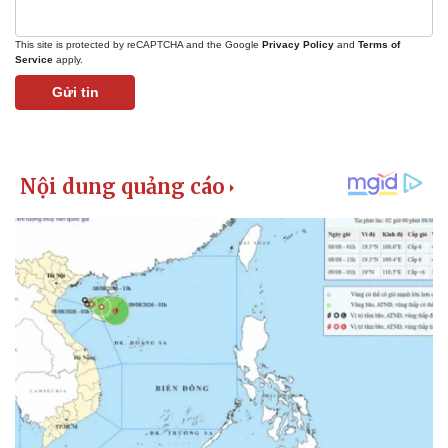
This site is protected by reCAPTCHA and the Google
Privacy Policy
and
Terms of
Service
apply.
Gửi tin
Kinh tế
Thị trường
Bất động sản
Giá vàng
Khởi nghiệp
Tiêu dùng
Tỷ giá
Chứng khoán