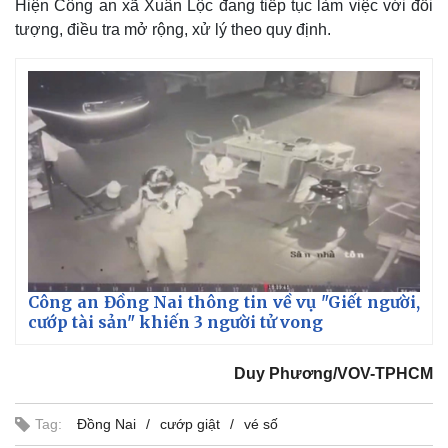
Hiện Công an xã Xuân Lộc đang tiếp tục làm việc với đối
tượng, điều tra mở rộng, xử lý theo quy định.
Thế giới
Multimedia
Công an Đồng Nai thông tin về vụ "Giết người,
Quan sát
Video
cướp tài sản" khiến 3 người tử vong
Cuộc sống đó đây
Ảnh
Hồ sơ
E-Magazine
Duy Phương/VOV-TPHCM
Infographic
Tag:
Đồng Nai
cướp giật
vé số