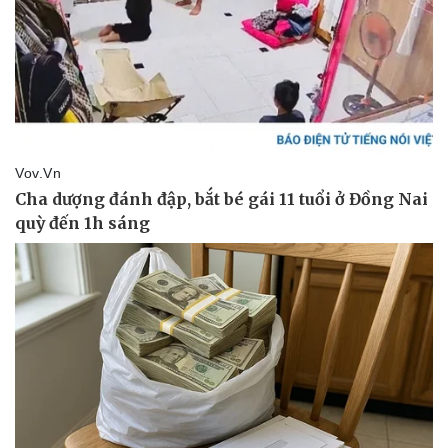
Vụ án
Vũ khí
Tin nóng
Việt Nam
Tư vấn luật
Phân tích