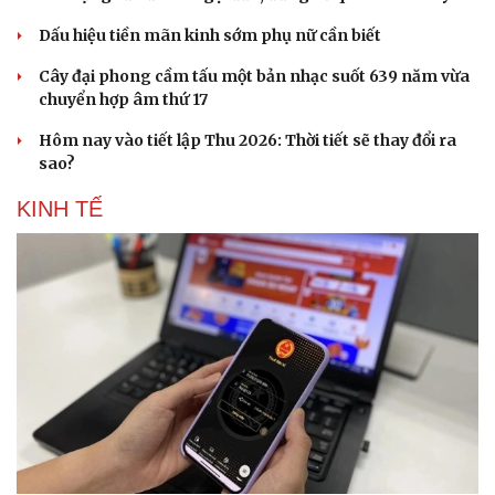
Dấu hiệu tiền mãn kinh sớm phụ nữ cần biết
Cây đại phong cầm tấu một bản nhạc suốt 639 năm vừa
chuyển hợp âm thứ 17
Doanh nghiệp
Công nghệ
Thông tin doanh nghiệp
Sành điệu
Hôm nay vào tiết lập Thu 2026: Thời tiết sẽ thay đổi ra
Doanh nghiệp 24h
Tin Công nghệ
sao?
Doanh nhân
Trải nghiệm
Vì cộng đồng
Chuyển đổi số
KINH TẾ