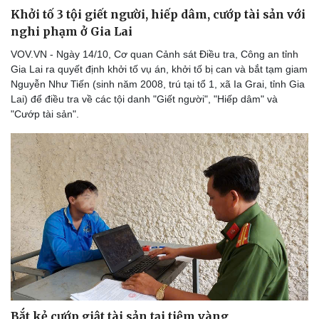
Khởi tố 3 tội giết người, hiếp dâm, cướp tài sản với
nghi phạm ở Gia Lai
VOV.VN - Ngày 14/10, Cơ quan Cảnh sát Điều tra, Công an tỉnh
Gia Lai ra quyết định khởi tố vụ án, khởi tố bị can và bắt tạm giam
Nguyễn Như Tiến (sinh năm 2008, trú tại tổ 1, xã Ia Grai, tỉnh Gia
Lai) để điều tra về các tội danh "Giết người", "Hiếp dâm" và
"Cướp tài sản".
Bắt kẻ cướp giật tài sản tại tiệm vàng