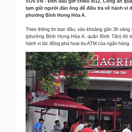
VOV.VN - Đến đầu giờ chiều 8/12, Công an qu
Tin nóng
Việt Nam
tạm giữ người đàn ông để điều tra về hành vi
Tư vấn luật
Phân tích
phường Bình Hưng Hòa A.
Theo thông tin ban đầu, vào khoảng gần 3h sáng
Sức khỏe
Đời sống
(phường Bình Hưng Hòa A, quận Bình Tân) rồi t
Dinh dưỡng - món ngon
Nhà đẹp
hành vi tác động phá hoại trụ ATM của ngân hàng.
Cây thuốc
Blog
Sản phụ khoa
Tình yêu - Gia đình
Nhi khoa
Nam khoa
Làm đẹp - giảm cân
Phòng mạch online
Ăn sạch sống khỏe
Cải chính