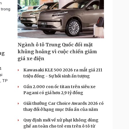
n
 trong
Ngành ô tô Trung Quốc đối mặt
khủng hoảng vì cuộc chiến giảm
ng
giá xe điện
4
Kawasaki KLE 500 2026 ra mắt giá 211
ại
triệu đồng - Sự hồi sinh ấn tượng
, TP
Gần 2.000 con ốc titan trên siêu xe
Pagani có giá hơn 2,9 tỷ đồng
Giải thưởng Car Choice Awards 2026 có
thay đổi ở hạng mục Dấu ấn của năm
Quy định mới về xử phạt không dùng
ghế an toàn cho trẻ em trên ô tô từ