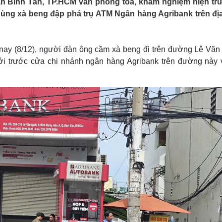
ận Bình Tân, TP.HCM vẫn phong tỏa, khám nghiệm hiện tr
Lịch thi đấu bóng đá
Xe máy
 dùng xà beng đập phá trụ ATM Ngân hàng Agribank trên đị
Thế giới thể thao
Tư vấn
eSports
V
Hậu trường
 nay (8/12), người đàn ông cầm xà beng đi trên đường Lê Văn
Văn hóa
Giải trí
D
ới trước cửa chi nhánh ngân hàng Agribank trên đường này 
Sân khấu - Điện ảnh
Nghệ sĩ
Văn học
Thời trang
Âm nhạc
Sao Việt
c
Di sản