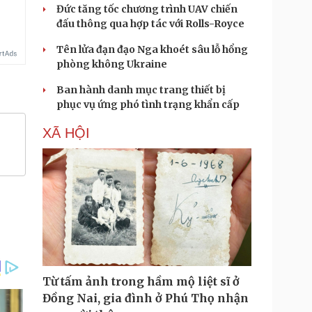
Đức tăng tốc chương trình UAV chiến
đấu thông qua hợp tác với Rolls-Royce
Tên lửa đạn đạo Nga khoét sâu lỗ hổng
phòng không Ukraine
Ban hành danh mục trang thiết bị
phục vụ ứng phó tình trạng khẩn cấp
XÃ HỘI
Từ tấm ảnh trong hầm mộ liệt sĩ ở
Đồng Nai, gia đình ở Phú Thọ nhận