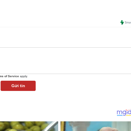
ms of Service
apply.
Gửi tin