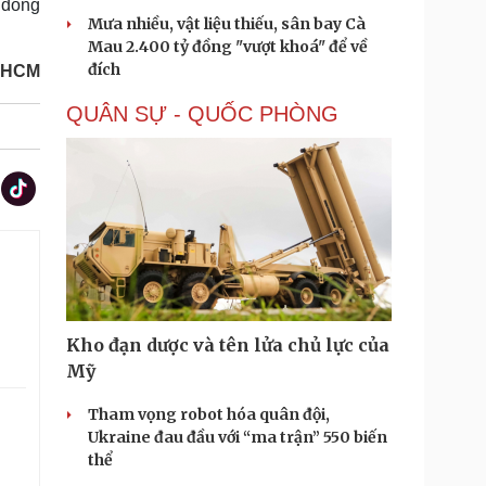
 đồng
Mưa nhiều, vật liệu thiếu, sân bay Cà
Mau 2.400 tỷ đồng "vượt khoá" để về
đích
P.HCM
QUÂN SỰ - QUỐC PHÒNG
Kho đạn dược và tên lửa chủ lực của
Mỹ
Tham vọng robot hóa quân đội,
Ukraine đau đầu với “ma trận” 550 biến
thể