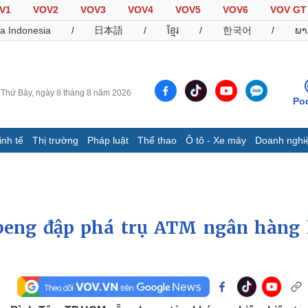
V1
VOV2
VOV3
VOV4
VOV5
VOV6
VOV GT
a Indonesia
/
日本語
/
ខ្មែរ
/
한국어
/
ພາ
Thứ Bảy, ngày 8 tháng 8 năm 2026
Po
inh tế
Thị trường
Pháp luật
Thể thao
Ô tô - Xe máy
Doanh nghi
Thế giới
Multimedia
K
Quan sát
Video
B
Cuộc sống đó đây
Ảnh
K
Hồ sơ
E-Magazine
 beng đập phá trụ ATM ngân hàng 
Infographic
Thể thao
Ô tô - Xe máy
D
Bóng đá
Ô tô
T