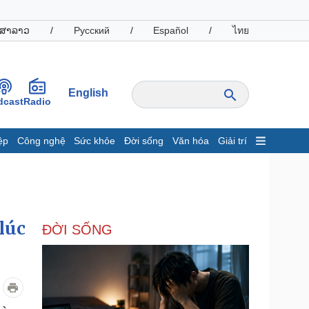
ສາລາວ
/
Русский
/
Español
/
ไทย
English
dcast
Radio
ệp
Công nghệ
Sức khỏe
Đời sống
Văn hóa
Giải trí
inh tế
Thị trường
ất động sản
Giá vàng
hởi nghiệp
Tiêu dùng
Tỷ giá
lúc
ĐỜI SỐNG
Chứng khoán
Giá cà phê
oanh nghiệp
Công nghệ
hông tin doanh nghiệp
Sành điệu