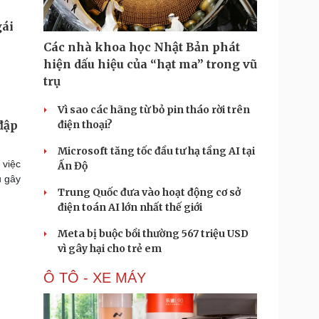
Các nhà khoa học Nhật Bản phát
hiện dấu hiệu của “hạt ma” trong vũ
trụ
Vì sao các hãng từ bỏ pin tháo rời trên
điện thoại?
đập
Microsoft tăng tốc đầu tư hạ tầng AI tại
 việc
Ấn Độ
u gây
Trung Quốc đưa vào hoạt động cơ sở
điện toán AI lớn nhất thế giới
Meta bị buộc bồi thường 567 triệu USD
vì gây hại cho trẻ em
Ô TÔ - XE MÁY