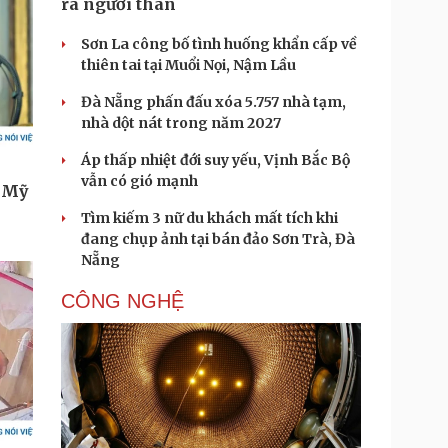
ra người thân
Sơn La công bố tình huống khẩn cấp về
thiên tai tại Muổi Nọi, Nậm Lầu
Đà Nẵng phấn đấu xóa 5.757 nhà tạm,
nhà dột nát trong năm 2027
Áp thấp nhiệt đới suy yếu, Vịnh Bắc Bộ
vẫn có gió mạnh
Tìm kiếm 3 nữ du khách mất tích khi
đang chụp ảnh tại bán đảo Sơn Trà, Đà
Nẵng
CÔNG NGHỆ