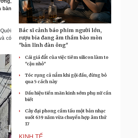
ường,
Doanh nghiệp 24h
Tin Công nghệ
a bàn
Doanh nhân
Trải nghiệm
ì cộng đồng
Chuyển đổi số
Bác sĩ cảnh báo phim người lớn,
 Quới
u lịch
Podcast
rượu bia đang âm thầm bào mòn
và có
Tư vấn
Câu chuyện thời sự
"bản lĩnh đàn ông"
Săn Tour
Đọc truyện đêm khuya
heck-in
Cửa sổ tình yêu
Cái giá đắt của việc tiêm silicon làm to
Kể chuyện cho bé
"cậu nhỏ"
Hạt giống tâm hồn
Tóc rụng cả nắm khi gội đầu, đừng bỏ
qua 5 cách này
Dấu hiệu tiền mãn kinh sớm phụ nữ cần
biết
Cây đại phong cầm tấu một bản nhạc
suốt 639 năm vừa chuyển hợp âm thứ
17
KINH TẾ