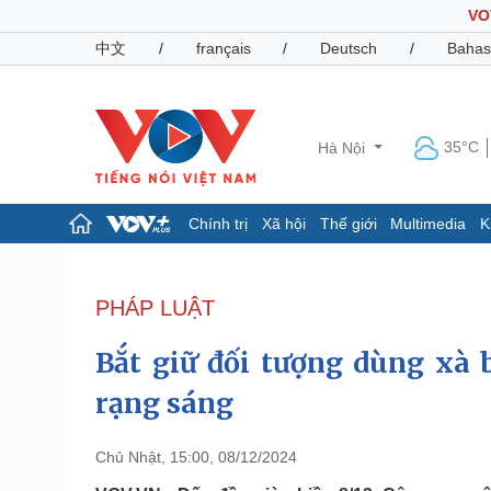
VO
中文
/
français
/
Deutsch
/
Bahas
35°C
Hà Nội
Chính trị
Xã hội
Thế giới
Multimedia
K
Chính trị
Xã hội
Đảng
Tin 24h
PHÁP LUẬT
Tổ chức nhân sự
Dự báo thời tiết
Quốc hội
Giáo dục
Bắt giữ đối tượng dùng xà
Nhận diện sự thật
Dấu ấn VOV
Việc làm
rạng sáng
Biển đảo
Pháp luật
Quân sự - Quốc phòng
Chủ Nhật, 15:00, 08/12/2024
Vụ án
Vũ khí