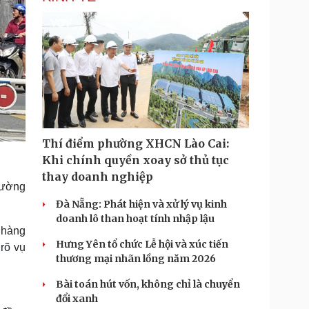
Thí điểm phường XHCN Lào Cai:
Khi chính quyền xoay sở thủ tục
thay doanh nghiệp
hường
Đà Nẵng: Phát hiện và xử lý vụ kinh
doanh lô than hoạt tính nhập lậu
 hàng
Hưng Yên tổ chức Lễ hội và xúc tiến
rõ vụ
thương mại nhãn lồng năm 2026
Bài toán hút vốn, không chỉ là chuyển
đổi xanh