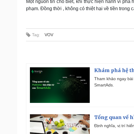
Một nguồn tin cho biết, khi thực hiện hành vi ph
phạm. Đồng thời , không có thiệt hại về tiền trong 
Tag:
VOV
Khám phá hệ th
Tham khảo ngay bài 
SmartAds.
Tổng quan về h
Định nghĩa, vị trí hi