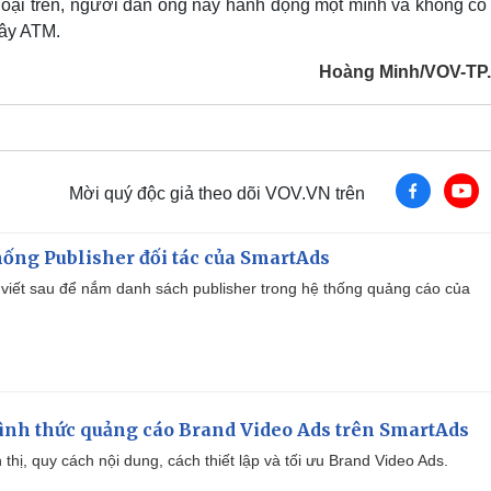
á hoại trên, người đàn ông này hành động một mình và không có
cây ATM.
Hoàng Minh/VOV-T
Mời quý độc giả theo dõi VOV.VN trên
ống Publisher đối tác của SmartAds
viết sau để nắm danh sách publisher trong hệ thống quảng cáo của
ình thức quảng cáo Brand Video Ads trên SmartAds
ển thị, quy cách nội dung, cách thiết lập và tối ưu Brand Video Ads.