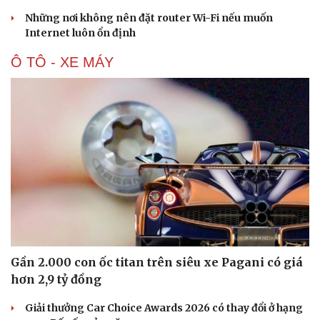
Những nơi không nên đặt router Wi-Fi nếu muốn
Internet luôn ổn định
Ô TÔ - XE MÁY
Văn hóa
Giải trí
Sân khấu - Điện ảnh
Nghệ sĩ
Văn học
Thời trang
Âm nhạc
Sao Việt
Di sản
Gần 2.000 con ốc titan trên siêu xe Pagani có giá
hơn 2,9 tỷ đồng
Giải thưởng Car Choice Awards 2026 có thay đổi ở hạng