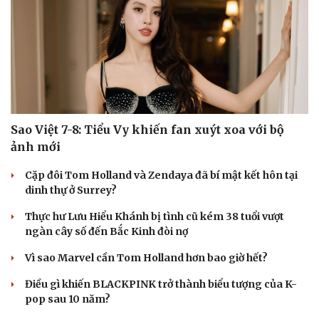
Sao Việt 7-8: Tiểu Vy khiến fan xuýt xoa với bộ
ảnh mới
Cặp đôi Tom Holland và Zendaya đã bí mật kết hôn tại
dinh thự ở Surrey?
Du lịch
Podcast
Thực hư Lưu Hiểu Khánh bị tình cũ kém 38 tuổi vượt
Tư vấn
Câu chuyện thời sự
ngàn cây số đến Bắc Kinh đòi nợ
Săn Tour
Đọc truyện đêm khuya
check-in
Cửa sổ tình yêu
Vì sao Marvel cần Tom Holland hơn bao giờ hết?
Kể chuyện cho bé
Điều gì khiến BLACKPINK trở thành biểu tượng của K-
Hạt giống tâm hồn
pop sau 10 năm?