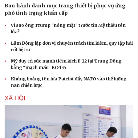
Ban hành danh mục trang thiết bị phục vụ ứng
phó tình trạng khẩn cấp
Vì sao ông Trump “nóng mặt” trước tin Mỹ thiếu tên
lửa?
Sức khỏe
Đời sống
Dinh dưỡng - món ngon
Nhà đẹp
Lâm Đồng lập đơn vị chuyên trách tìm kiếm, quy tập hài
Cây thuốc
Blog
cốt liệt sĩ
Sản phụ khoa
Tình yêu - Gia đình
Nhi khoa
Mỹ duy trì sức mạnh tiêm kích F-22 tại Trung Đông
Nam khoa
bằng “mạch máu” KC-135
Làm đẹp - giảm cân
Khủng hoảng tên lửa Patriot đẩy NATO vào thế lưỡng
Phòng mạch online
nan chiến lược
Ăn sạch sống khỏe
XÃ HỘI