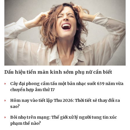
Doanh nghiệp
Công nghệ
Thông tin doanh nghiệp
Sành điệu
Doanh nghiệp 24h
Tin Công nghệ
Doanh nhân
Trải nghiệm
Vì cộng đồng
Chuyển đổi số
Dấu hiệu tiền mãn kinh sớm phụ nữ cần biết
Cây đại phong cầm tấu một bản nhạc suốt 639 năm vừa
chuyển hợp âm thứ 17
Hôm nay vào tiết lập Thu 2026: Thời tiết sẽ thay đổi ra
sao?
Bôi nhọ trên mạng: Thế giới xử lý người tung tin xúc
phạm thế nào?