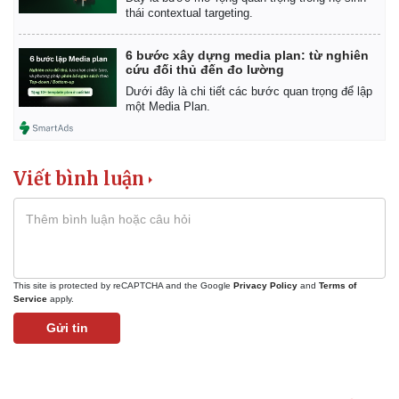
thái contextual targeting.
6 bước xây dựng media plan: từ nghiên
cứu đối thủ đến đo lường
Dưới đây là chi tiết các bước quan trọng để lập
một Media Plan.
Viết bình luận
This site is protected by reCAPTCHA and the Google
Privacy Policy
and
Terms of
Kinh tế
Thị trường
Service
apply.
Bất động sản
Giá vàng
Gửi tin
Khởi nghiệp
Tiêu dùng
Tỷ giá
Chứng khoán
Giá cà phê