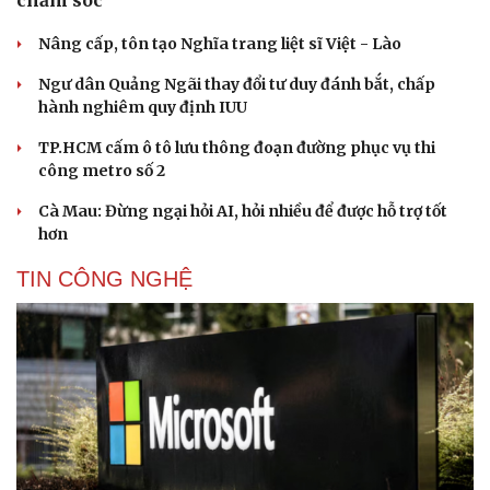
Nâng cấp, tôn tạo Nghĩa trang liệt sĩ Việt - Lào
Ngư dân Quảng Ngãi thay đổi tư duy đánh bắt, chấp
hành nghiêm quy định IUU
TP.HCM cấm ô tô lưu thông đoạn đường phục vụ thi
công metro số 2
Cà Mau: Đừng ngại hỏi AI, hỏi nhiều để được hỗ trợ tốt
hơn
TIN CÔNG NGHỆ
Cải chính