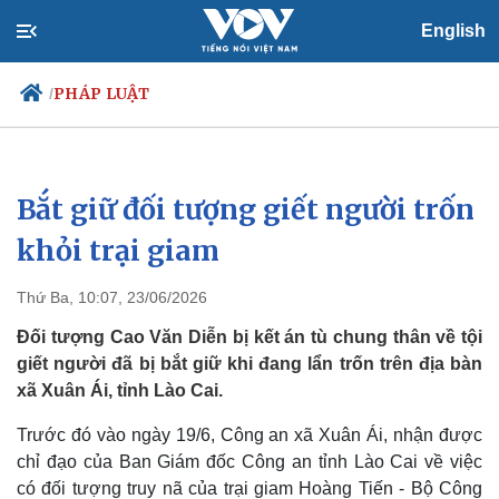
English
PHÁP LUẬT
/
Bắt giữ đối tượng giết người trốn
Chính trị
Xã hội
Đảng
Tin 24h
khỏi trại giam
Tổ chức nhân sự
Dự báo thời tiết
Quốc hội
Giáo dục
Thứ Ba, 10:07, 23/06/2026
Nhận diện sự thật
Dấu ấn VOV
Việc làm
Đối tượng Cao Văn Diễn bị kết án tù chung thân về tội
Biển đảo
giết người đã bị bắt giữ khi đang lẩn trốn trên địa bàn
xã Xuân Ái, tỉnh Lào Cai.
Trước đó vào ngày 19/6, Công an xã Xuân Ái, nhận được
chỉ đạo của Ban Giám đốc Công an tỉnh Lào Cai về việc
có đối tượng truy nã của trại giam Hoàng Tiến - Bộ Công