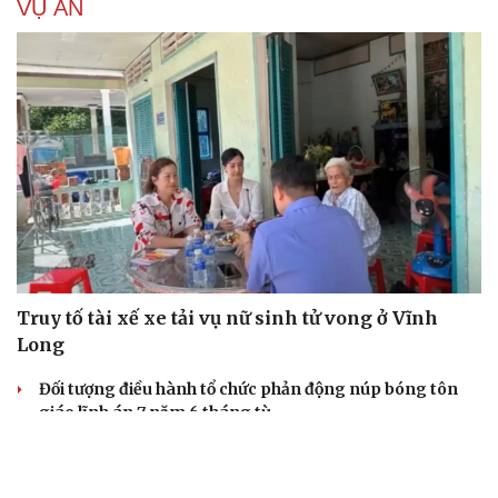
VỤ ÁN
Truy tố tài xế xe tải vụ nữ sinh tử vong ở Vĩnh
Long
Đối tượng điều hành tổ chức phản động núp bóng tôn
giáo lĩnh án 7 năm 6 tháng tù
Vụ gian lận thi tại Tuyên Quang: Khởi tố thêm 2 người,
nâng tổng số lên 29 bị can