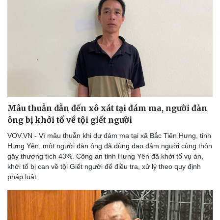
Bóng đá
Ô tô
Lịch thi đấu bóng đá
Xe máy
Thế giới thể thao
Tư vấn
eSports
Hậu trường
Mâu thuẫn dẫn đến xô xát tại đám ma, người đàn
ông bị khởi tố về tội giết người
VOV.VN - Vì mâu thuẫn khi dự đám ma tại xã Bắc Tiên Hưng, tỉnh
Hưng Yên, một người đàn ông đã dùng dao đâm người cùng thôn
gây thương tích 43%. Công an tỉnh Hưng Yên đã khởi tố vụ án,
khởi tố bị can về tội Giết người để điều tra, xử lý theo quy định
pháp luật.