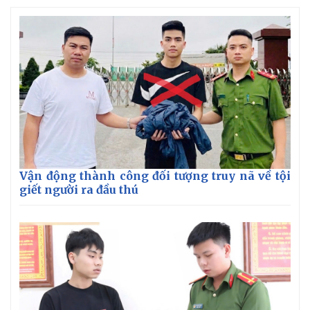
Vận động thành công đối tượng truy nã về tội
giết người ra đầu thú
Thế giới
Multimedia
Quan sát
Video
Cuộc sống đó đây
Ảnh
Hồ sơ
E-Magazine
Infographic