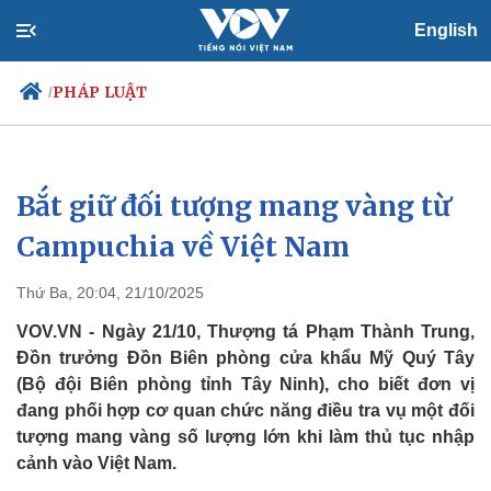
English
PHÁP LUẬT
/
Bắt giữ đối tượng mang vàng từ
Chính trị
Xã hội
Đảng
Tin 24h
Campuchia về Việt Nam
Tổ chức nhân sự
Dự báo thời tiết
Quốc hội
Giáo dục
Thứ Ba, 20:04, 21/10/2025
Nhận diện sự thật
Dấu ấn VOV
Việc làm
VOV.VN - Ngày 21/10, Thượng tá Phạm Thành Trung,
Biển đảo
Đồn trưởng Đồn Biên phòng cửa khẩu Mỹ Quý Tây
(Bộ đội Biên phòng tỉnh Tây Ninh), cho biết đơn vị
đang phối hợp cơ quan chức năng điều tra vụ một đối
tượng mang vàng số lượng lớn khi làm thủ tục nhập
cảnh vào Việt Nam.