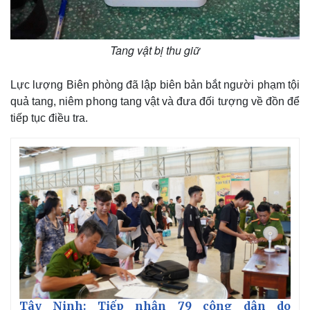
Tang vật bị thu giữ
Lực lượng Biên phòng đã lập biên bản bắt người phạm tội
quả tang, niêm phong tang vật và đưa đối tượng về đồn để
tiếp tục điều tra.
Thế giới
Multimedia
Quan sát
Video
Cuộc sống đó đây
Ảnh
Hồ sơ
E-Magazine
Infographic
Tây Ninh: Tiếp nhận 79 công dân do