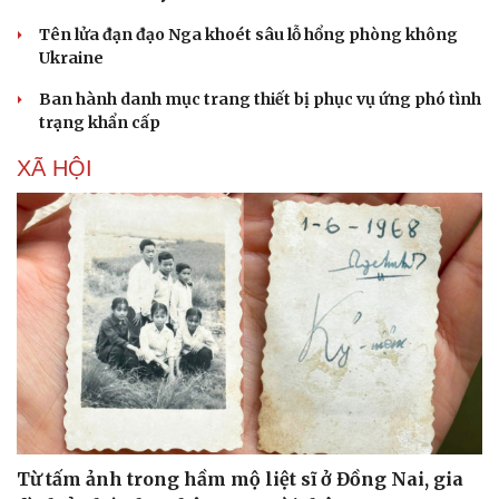
Sức khỏe
Đời sống
Tên lửa đạn đạo Nga khoét sâu lỗ hổng phòng không
Dinh dưỡng - món ngon
Nhà đẹp
Ukraine
Cây thuốc
Blog
Sản phụ khoa
Tình yêu - Gia đình
Ban hành danh mục trang thiết bị phục vụ ứng phó tình
Nhi khoa
trạng khẩn cấp
Nam khoa
Làm đẹp - giảm cân
XÃ HỘI
Phòng mạch online
Ăn sạch sống khỏe
Từ tấm ảnh trong hầm mộ liệt sĩ ở Đồng Nai, gia