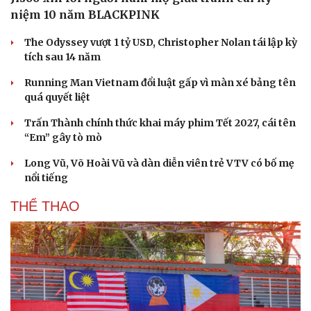
niệm 10 năm BLACKPINK
The Odyssey vượt 1 tỷ USD, Christopher Nolan tái lập kỳ
tích sau 14 năm
Running Man Vietnam đổi luật gấp vì màn xé bảng tên
quá quyết liệt
Du lịch
Podcast
Trấn Thành chính thức khai máy phim Tết 2027, cái tên
Tư vấn
Câu chuyện thời sự
“Em” gây tò mò
Săn Tour
Đọc truyện đêm khuya
Long Vũ, Võ Hoài Vũ và dàn diễn viên trẻ VTV có bố mẹ
check-in
Cửa sổ tình yêu
nổi tiếng
Kể chuyện cho bé
Hạt giống tâm hồn
THỂ THAO