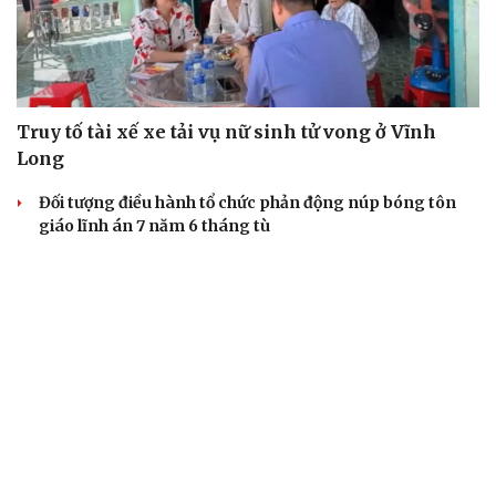
Truy tố tài xế xe tải vụ nữ sinh tử vong ở Vĩnh
Long
Đối tượng điều hành tổ chức phản động núp bóng tôn
giáo lĩnh án 7 năm 6 tháng tù
Vụ gian lận thi tại Tuyên Quang: Khởi tố thêm 2 người,
nâng tổng số lên 29 bị can
Đoàn Bảo Châu bị phạt 7 năm tù về hành vi tuyên truyền
chống Nhà nước
Truy tố Mr Pips, Shark Bình trong vụ án lừa đảo 1.600 tỷ
đồng
TƯ VẤN LUẬT