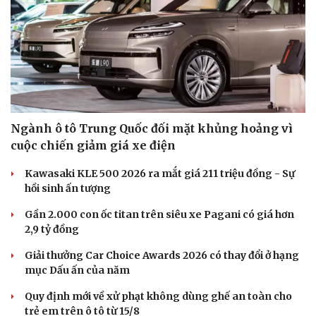
Văn hóa
Giải trí
Sân khấu - Điện ảnh
Nghệ sĩ
Văn học
Thời trang
Ngành ô tô Trung Quốc đối mặt khủng hoảng vì
Âm nhạc
Sao Việt
cuộc chiến giảm giá xe điện
Di sản
Kawasaki KLE 500 2026 ra mắt giá 211 triệu đồng - Sự
hồi sinh ấn tượng
Gần 2.000 con ốc titan trên siêu xe Pagani có giá hơn
2,9 tỷ đồng
Giải thưởng Car Choice Awards 2026 có thay đổi ở hạng
mục Dấu ấn của năm
Quy định mới về xử phạt không dùng ghế an toàn cho
trẻ em trên ô tô từ 15/8