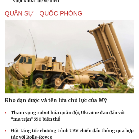
"vượt khoá" để về đích
QUÂN SỰ - QUỐC PHÒNG
Kho đạn dược và tên lửa chủ lực của Mỹ
Tham vọng robot hóa quân đội, Ukraine đau đầu với
“ma trận” 550 biến thể
Đức tăng tốc chương trình UAV chiến đấu thông qua hợp
tác với Rolls-Royce