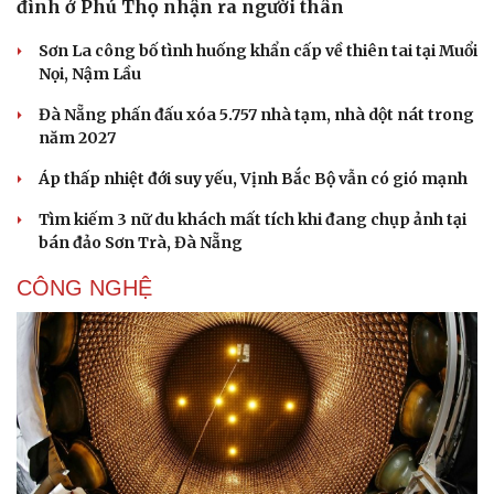
đình ở Phú Thọ nhận ra người thân
Sơn La công bố tình huống khẩn cấp về thiên tai tại Muổi
Nọi, Nậm Lầu
Đà Nẵng phấn đấu xóa 5.757 nhà tạm, nhà dột nát trong
năm 2027
Áp thấp nhiệt đới suy yếu, Vịnh Bắc Bộ vẫn có gió mạnh
Tìm kiếm 3 nữ du khách mất tích khi đang chụp ảnh tại
bán đảo Sơn Trà, Đà Nẵng
CÔNG NGHỆ