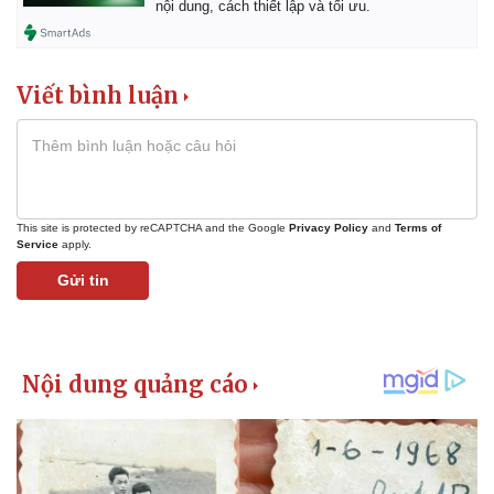
nội dung, cách thiết lập và tối ưu.
Viết bình luận
This site is protected by reCAPTCHA and the Google
Privacy Policy
and
Terms of
Service
apply.
Gửi tin
Kinh tế
Thị trường
Bất động sản
Giá vàng
Khởi nghiệp
Tiêu dùng
Tỷ giá
Chứng khoán
Giá cà phê