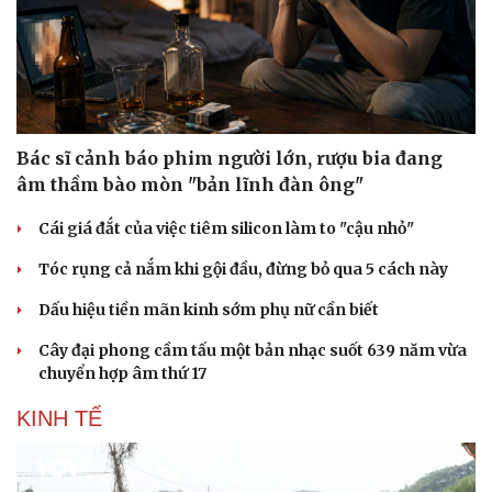
Thông tin doanh nghiệp
Sành điệu
Doanh nghiệp 24h
Tin Công nghệ
Doanh nhân
Trải nghiệm
Vì cộng đồng
Chuyển đổi số
Bác sĩ cảnh báo phim người lớn, rượu bia đang
âm thầm bào mòn "bản lĩnh đàn ông"
Cái giá đắt của việc tiêm silicon làm to "cậu nhỏ"
Tóc rụng cả nắm khi gội đầu, đừng bỏ qua 5 cách này
Dấu hiệu tiền mãn kinh sớm phụ nữ cần biết
Cây đại phong cầm tấu một bản nhạc suốt 639 năm vừa
chuyển hợp âm thứ 17
KINH TẾ