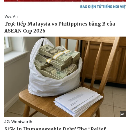
Pháp luật
Quân sự - Quốc phòng
Vụ án
Vũ khí
Tin nóng
Việt Nam
Tư vấn luật
Phân tích