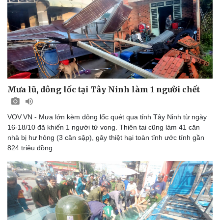
Mưa lũ, dông lốc tại Tây Ninh làm 1 người chết
VOV.VN - Mưa lớn kèm dông lốc quét qua tỉnh Tây Ninh từ ngày
16-18/10 đã khiến 1 người tử vong. Thiên tai cũng làm 41 căn
nhà bị hư hỏng (3 căn sập), gây thiệt hại toàn tỉnh ước tính gần
824 triệu đồng.
Thể thao
Ô tô - Xe máy
Bóng đá
Ô tô
Lịch thi đấu bóng đá
Xe máy
Thế giới thể thao
Tư vấn