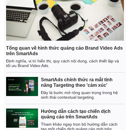
Tổng quan về hình thức quảng cáo Brand Video Ads
trên SmartAds
Định nghĩa, vị trí hiển thị, quy cách nội dung, cách thiết lập và
tối ưu Brand Video Ads.
SmartAds chính thức ra mắt tính
năng Targeting theo 'cảm xúc'
Kinh tế
Thị trường
Đây là bước mở rộng quan trọng trong hệ
Bất động sản
Giá vàng
sinh thái contextual targeting.
Khởi nghiệp
Tiêu dùng
Tỷ giá
Hướng dẫn cách tạo chiến dịch
Chứng khoán
quảng cáo trên SmartAds
Giá cà phê
Tham khảo ngay trọn bộ hướng dẫn cách
tạo một chiến dịch quảng cáo mới trên