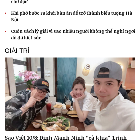
chờ đợi?
Khi phở bước ra khỏi bàn ăn để trở thành biểu tượng Hà
Nội
Cuốn sách lý giải vì sao nhiều người không thể nghỉ ngơi
dù đã kiệt sức
Du lịch
Podcast
GIẢI TRÍ
Tư vấn
Câu chuyện thời sự
Săn Tour
Đọc truyện đêm khuya
check-in
Cửa sổ tình yêu
Kể chuyện cho bé
Hạt giống tâm hồn
Sao Việt 10/8: Đinh Mạnh Ninh “cà khịa” Trịnh