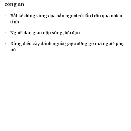
công an
Bắt kẻ dùng súng dọa bắn người rồi lẩn trốn qua nhiều
tỉnh
Người dân giao nộp súng, lựu đạn
Dùng điếu cày đánh người gãy xương gò má người phụ
nữ
Bắt giữ người phụ nữ huy động hơn 50 tỷ đồng bằng
chiêu góp vốn buôn hải sản
VỤ ÁN