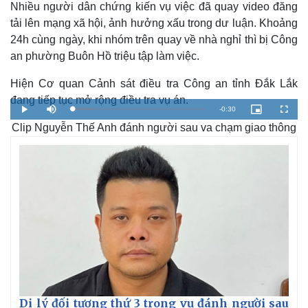
Nhiều người dân chứng kiến vụ việc đã quay video đăng
tải lên mạng xã hội, ảnh hưởng xấu trong dư luận. Khoảng
24h cùng ngày, khi nhóm trên quay về nhà nghỉ thì bị Công
an phường Buôn Hồ triệu tập làm việc.
Hiện Cơ quan Cảnh sát điều tra Công an tỉnh Đắk Lắk
đang tiếp tục mở rộng điều tra vụ án.
R
-
0:30
L
P
M
P
F
o
l
u
i
u
a
Clip Nguyễn Thế Anh đánh người sau va chạm giao thông
a
t
c
l
e
d
y
e
t
l
e
u
s
d
r
c
m
:
e
r
1
-
e
6
i
e
a
.
n
n
6
-
1
P
i
%
i
c
t
n
u
r
e
i
n
g
T
Di lý đối tượng thứ 3 trong vụ đánh người sau