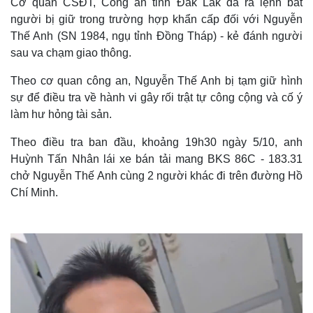
Cơ quan CSĐT, Công an tỉnh Đắk Lắk đã ra lệnh bắt
người bị giữ trong trường hợp khẩn cấp đối với Nguyễn
Thế Anh (SN 1984, ngụ tỉnh Đồng Tháp) - kẻ đánh người
sau va chạm giao thông.
Theo cơ quan công an, Nguyễn Thế Anh bị tạm giữ hình
sự để điều tra về hành vi gây rối trật tự công cộng và cố ý
làm hư hỏng tài sản.
Theo điều tra ban đầu, khoảng 19h30 ngày 5/10, anh
Huỳnh Tấn Nhân lái xe bán tải mang BKS 86C - 183.31
chở Nguyễn Thế Anh cùng 2 người khác đi trên đường Hồ
Chí Minh.