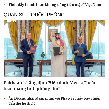
Thúc đẩy thanh toán không dùng tiền mặt ở Việt Nam
Dinh dưỡng - món ngon
Nhà đẹp
Cây thuốc
Blog
QUÂN SỰ - QUỐC PHÒNG
Sản phụ khoa
Tình yêu - Gia đình
Nhi khoa
Nam khoa
Làm đẹp - giảm cân
Phòng mạch online
Ăn sạch sống khỏe
Pakistan khẳng định Hiệp định Mecca “hoàn
toàn mang tính phòng thủ”
Ấn Độ xác nhận đàm phán với Pháp về máy bay chiến
đấu thế hệ thứ 6