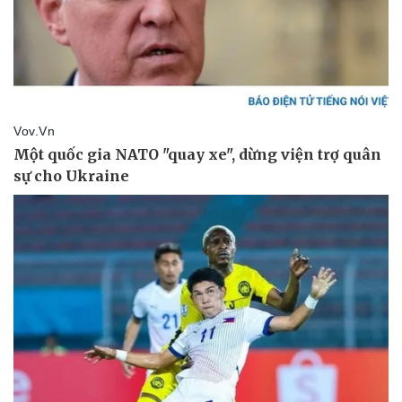
Pháp luật
Quân sự - Quốc phòng
Vụ án
Vũ khí
Tin nóng
Việt Nam
Tư vấn luật
Phân tích