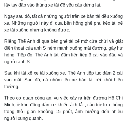
lấy tay đập vào thùng xe tải để yêu cầu dừng lại.
Ngay sau đó, tất cả những người trên xe bán tải đều xuống
xe. Những người này đi qua bên hông ghế phụ kéo tài xế
xe tải xuống nhưng không được.
Riêng Thế Anh đi qua bên ghế tài xế mở cửa chửi và giật
điện thoại của anh S ném mạnh xuống mặt đường, gây hư
hỏng. Tiếp đó, Thế Anh tát, đấm liên tiếp 3 cái vào đầu và
người anh S.
Sau khi tài xế xe tải xuống xe, Thế Anh tiếp tục đấm 2 cái
Thế giới
Multimedia
vào mặt. Sau đó, cả nhóm lên xe bán tải rời khỏi hiện
Quan sát
Video
trường.
Cuộc sống đó đây
Ảnh
Hồ sơ
E-Magazine
Theo cơ quan công an, vụ việc xảy ra trên đường Hồ Chí
Infographic
Minh, ở khu đông dân cư khiến ách tắc, cản trở lưu thông
trong thời gian khoảng 15 phút, ảnh hưởng đến nhiều
người xung quanh.