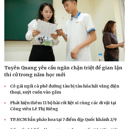
Cải chính
Tuyên Quang yêu cầu ngăn chặn triệt để gian lận
thi cử trong năm học mới
Cô gái ngồi cà phê đường tàu bị tàu hỏa hất văng điện
thoại, suýt cuốn vào gầm
Phát hiện thêm 11 bộ hài cốt liệt sĩ cùng các di vật tại
Công viên Lê Thị Riêng
TP.HCM bắn pháo hoa tại 7 điểm dịp Quốc khánh 2/9