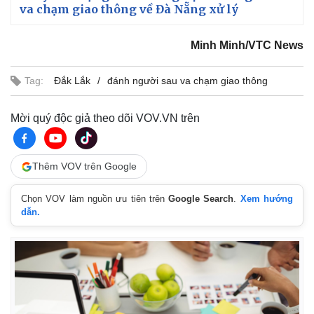
va chạm giao thông về Đà Nẵng xử lý
i
m
Minh Minh/VTC News
e
Tag:
Đắk Lắk
đánh người sau va chạm giao thông
Mời quý độc giả theo dõi VOV.VN trên
Thêm VOV trên Google
Chọn VOV làm nguồn ưu tiên trên
Google Search
.
Xem hướng
dẫn.