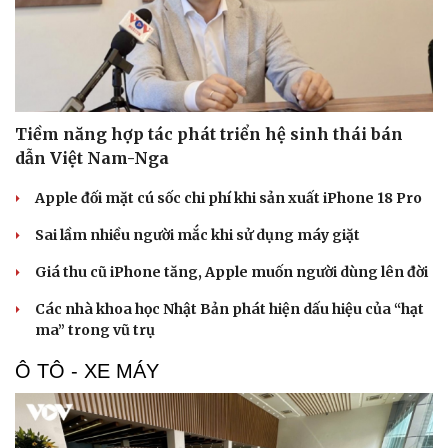
Văn hóa
Giải trí
Tiềm năng hợp tác phát triển hệ sinh thái bán
Sân khấu - Điện ảnh
Nghệ sĩ
dẫn Việt Nam-Nga
Văn học
Thời trang
Âm nhạc
Sao Việt
Apple đối mặt cú sốc chi phí khi sản xuất iPhone 18 Pro
Di sản
Sai lầm nhiều người mắc khi sử dụng máy giặt
Giá thu cũ iPhone tăng, Apple muốn người dùng lên đời
Các nhà khoa học Nhật Bản phát hiện dấu hiệu của “hạt
ma” trong vũ trụ
Ô TÔ - XE MÁY