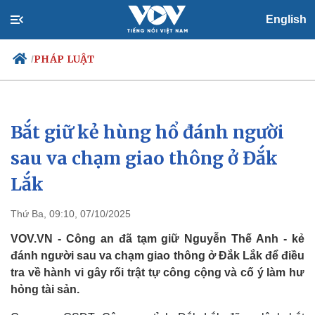
English
PHÁP LUẬT
/
Bắt giữ kẻ hùng hổ đánh người
Chính trị
Xã hội
Đảng
Tin 24h
sau va chạm giao thông ở Đắk
Tổ chức nhân sự
Dự báo thời tiết
Lắk
Quốc hội
Giáo dục
Nhận diện sự thật
Dấu ấn VOV
Việc làm
Thứ Ba, 09:10, 07/10/2025
Biển đảo
VOV.VN - Công an đã tạm giữ Nguyễn Thế Anh - kẻ
đánh người sau va chạm giao thông ở Đắk Lắk để điều
tra về hành vi gây rối trật tự công cộng và cố ý làm hư
hỏng tài sản.