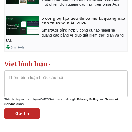
một chiến dịch quảng cáo mới trên SmartAds.
5 công cụ tạo tiêu đề và mô tả quảng cáo
cho thương hiệu 2026
SmartAds tổng hợp 5 công cụ tạo headline
quảng cáo bằng AI giúp tiết kiệm thời gian và tối
ưu.
Viết bình luận
Kinh tế
Thị trường
This site is protected by reCAPTCHA and the Google
Privacy Policy
and
Terms of
Service
apply.
Bất động sản
Giá vàng
Gửi tin
Khởi nghiệp
Tiêu dùng
Tỷ giá
Chứng khoán