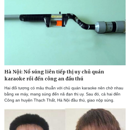
Bóng đá
Ô tô
Lịch thi đấu bóng đá
Xe máy
Thế giới thể thao
Tư vấn
eSports
Hậu trường
Hà Nội: Nổ súng liên tiếp thị uy chủ quán
karaoke rồi đến công an đầu thú
Hai đối tượng có mâu thuẫn với chủ quán karaoke nên chở nhau
bằng xe máy, mang súng đến nã đạn thị uy. Sau đó, cả hai đến
Công an huyện Thạch Thất, Hà Nội đầu thú, giao nộp súng.