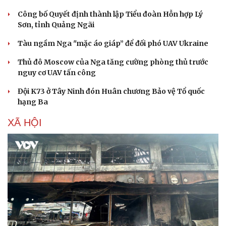
Công bố Quyết định thành lập Tiểu đoàn Hỗn hợp Lý
Sơn, tỉnh Quảng Ngãi
Tàu ngầm Nga "mặc áo giáp” để đối phó UAV Ukraine
Thủ đô Moscow của Nga tăng cường phòng thủ trước
Sức khỏe
Đời sống
nguy cơ UAV tấn công
Dinh dưỡng - món ngon
Nhà đẹp
Cây thuốc
Blog
Đội K73 ở Tây Ninh đón Huân chương Bảo vệ Tổ quốc
Sản phụ khoa
Tình yêu - Gia đình
hạng Ba
Nhi khoa
Nam khoa
XÃ HỘI
Làm đẹp - giảm cân
Phòng mạch online
Ăn sạch sống khỏe