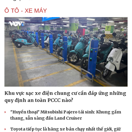
Ô TÔ - XE MÁY
Văn hóa
Giải trí
Sân khấu - Điện ảnh
Nghệ sĩ
Văn học
Thời trang
Khu vực sạc xe điện chung cư cần đáp ứng những
Âm nhạc
Sao Việt
quy định an toàn PCCC nào?
Di sản
"Huyền thoại" Mitsubishi Pajero tái sinh: Khung gầm
thang, sẵn sàng đấu Land Cruiser
Toyota tiếp tục là hãng xe bán chạy nhất thế giới, giữ