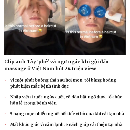
Doanh nghiệp
Công nghệ
Thông tin doanh nghiệp
Sành điệu
Doanh nghiệp 24h
Tin Công nghệ
Doanh nhân
Trải nghiệm
Vì cộng đồng
Chuyển đổi số
Clip anh Tây 'phê' và ngơ ngác khi gội đầu
massage ở Việt Nam hút 24 triệu view
Vì một phút buông thả sau hơi men, tôi bàng hoàng
phát hiện mắc bệnh tình dục
Nhập viện trước ngày cưới, cô dâu bất ngờ được tổ chức
hôn lễ trong bệnh viện
5 hạng mục nhiều người hối tiếc vì bỏ qua khi cải tạo nhà
Mất khứu giác vì cảm lạnh: 5 cách giúp cải thiện tại nhà