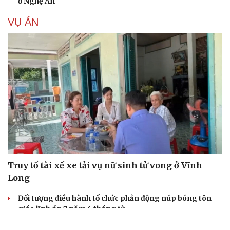
ở Nghệ An
VỤ ÁN
Truy tố tài xế xe tải vụ nữ sinh tử vong ở Vĩnh
Long
Đối tượng điều hành tổ chức phản động núp bóng tôn
giáo lĩnh án 7 năm 6 tháng tù
Vụ gian lận thi tại Tuyên Quang: Khởi tố thêm 2 người,