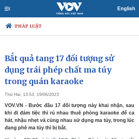
English
PHÁP LUẬT
/
Bắt quả tang 17 đối tượng sử
Chính trị
Xã hội
Đảng
Tin 24h
dụng trái phép chất ma túy
Tổ chức nhân sự
Dự báo thời tiết
trong quán karaoke
Quốc hội
Giáo dục
Nhận diện sự thật
Dấu ấn VOV
Việc làm
Thứ Hai, 13:53, 19/06/2023
Biển đảo
VOV.VN - Bước đầu 17 đối tượng này khai nhận, sau
khi đi đám tiệc thì rủ nhau thuê phòng karaoke để ca
hát, nhậu nhẹt và cùng nhau sử dụng ma túy, trong lúc
đang phê ma túy thì bị bắt.