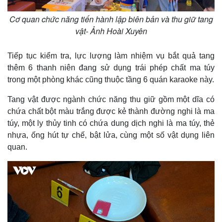
Cơ quan chức năng tiến hành lập biên bản và thu giữ tang
vật- Ảnh Hoài Xuyên
Tiếp tục kiểm tra, lực lượng làm nhiệm vụ bắt quả tang
thêm 6 thanh niên đang sử dụng trái phép chất ma túy
trong một phòng khác cũng thuộc tầng 6 quán karaoke này.
Tang vật được ngành chức năng thu giữ gồm một dĩa có
chứa chất bột màu trắng được kẻ thành đường nghi là ma
túy, một ly thủy tinh có chứa dung dịch nghi là ma túy, thẻ
nhựa, ống hút tự chế, bật lửa, cùng một số vật dụng liên
Thế giới
Multimedia
quan.
Quan sát
Video
Cuộc sống đó đây
Ảnh
Hồ sơ
E-Magazine
Infographic