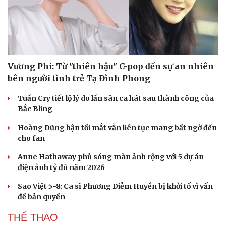
Vương Phi: Từ "thiên hậu" C-pop đến sự an nhiên
bên người tình trẻ Tạ Đình Phong
Tuấn Cry tiết lộ lý do lấn sân ca hát sau thành công của
Bắc Bling
Hoàng Dũng bận tối mắt vẫn liên tục mang bất ngờ đến
cho fan
Anne Hathaway phủ sóng màn ảnh rộng với 5 dự án
Du lịch
Podcast
điện ảnh tỷ đô năm 2026
Tư vấn
Câu chuyện thời sự
Săn Tour
Đọc truyện đêm khuya
Sao Việt 5-8: Ca sĩ Phương Diễm Huyền bị khởi tố vì vấn
check-in
Cửa sổ tình yêu
đề bản quyền
Kể chuyện cho bé
THỂ THAO
Hạt giống tâm hồn