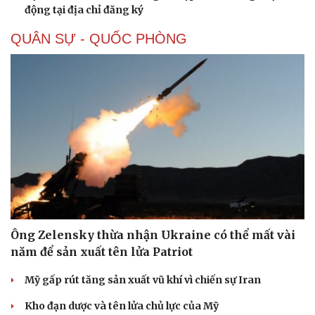
động tại địa chỉ đăng ký
QUÂN SỰ - QUỐC PHÒNG
Thể thao
Ô tô - Xe máy
Bóng đá
Ô tô
Lịch thi đấu bóng đá
Xe máy
Thế giới thể thao
Tư vấn
Ông Zelensky thừa nhận Ukraine có thể mất vài
eSports
năm để sản xuất tên lửa Patriot
Hậu trường
Mỹ gấp rút tăng sản xuất vũ khí vì chiến sự Iran
Kho đạn dược và tên lửa chủ lực của Mỹ