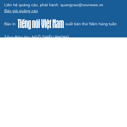
Bê bối thi THPT ở Tuyên Quang, Quảng Trị: Thí
sinh thi thật, học thật bị ảnh hưởng
Bộ Công an đề xuất phạt tù 1-5 năm với người chuẩn bị
thực hiện hành vi "Hiếp dâm"
Vụ án điểm 10 môn Toán: Nữ giáo viên ra đầu thú liệu có
được xem xét giảm nhẹ?
Đề xuất các trường hợp có thể nộp tiền để hưởng án
treo, thay thế hình phạt tù
Bộ Công an đẩy mạnh việc tự động cập nhật, điều chỉnh
thông tin cư trú