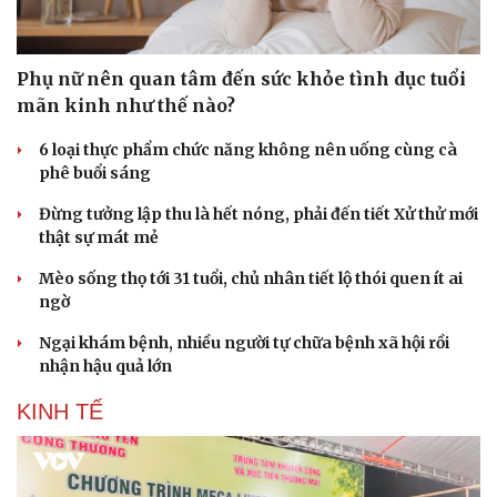
Phụ nữ nên quan tâm đến sức khỏe tình dục tuổi
mãn kinh như thế nào?
6 loại thực phẩm chức năng không nên uống cùng cà
Pháp luật
Quân sự - Quốc phòng
phê buổi sáng
Vụ án
Vũ khí
Đừng tưởng lập thu là hết nóng, phải đến tiết Xử thử mới
Tin nóng
Việt Nam
thật sự mát mẻ
Tư vấn luật
Phân tích
Mèo sống thọ tới 31 tuổi, chủ nhân tiết lộ thói quen ít ai
ngờ
Ngại khám bệnh, nhiều người tự chữa bệnh xã hội rồi
nhận hậu quả lớn
KINH TẾ