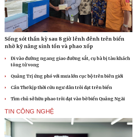
Sống sót thần kỳ sau 8 giờ lênh đênh trên biển
nhờ kỹ năng sinh tồn và phao xốp
Đi vào đường ngang giao đường sắt, cụ bà bị tàu khách
tông tử vong
Quảng Trị ứng phó với mưa lớn cục bộ trên biên giới
Cần Thơ kịp thời cứu ngư dân trôi dạt trên biển
Tìm chủ sở hữu phao trôi dạt vào bờ biển Quảng Ngãi
TIN CÔNG NGHỆ
Du lịch
Podcast
Tư vấn
Câu chuyện thời sự
Săn Tour
Đọc truyện đêm khuya
check-in
Cửa sổ tình yêu