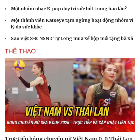
Một nhóm nhạc K-pop duy trì sức hút trong bao lâu?
Một thành viên Katseye tạm ngừng hoạt động nhóm vì
lý do sức khỏe
Sao Việt 8-8: NSND Tự Long mua xế hộp mới tặng bà xã
THỂ THAO
Văn hóa
Giải trí
Sân khấu - Điện ảnh
Nghệ sĩ
Văn học
Thời trang
Âm nhạc
Sao Việt
Di sản
Trực tiếp bóng chuyền nữ Việt Nam 0-0 Thái Lan