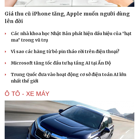
Doanh nhân
Trải nghiệm
Vì cộng đồng
Chuyển đổi số
Giá thu cũ iPhone tăng, Apple muốn người dùng
lên đời
Các nhà khoa học Nhật Bản phát hiện dấu hiệu của “hạt
ma” trong vũ trụ
Vì sao các hãng từ bỏ pin tháo rời trên điện thoại?
Microsoft tăng tốc đầu tư hạ tầng AI tại Ấn Độ
Trung Quốc đưa vào hoạt động cơ sở điện toán AI lớn
nhất thế giới
Ô TÔ - XE MÁY