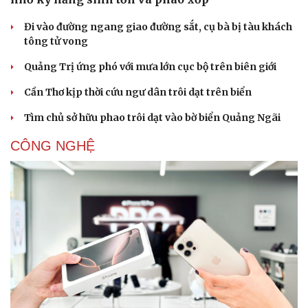
Đi vào đường ngang giao đường sắt, cụ bà bị tàu khách
tông tử vong
Quảng Trị ứng phó với mưa lớn cục bộ trên biên giới
Cần Thơ kịp thời cứu ngư dân trôi dạt trên biển
Tìm chủ sở hữu phao trôi dạt vào bờ biển Quảng Ngãi
CÔNG NGHỆ
Doanh nghiệp
Công nghệ
Thông tin doanh nghiệp
Sành điệu
Doanh nghiệp 24h
Tin Công nghệ