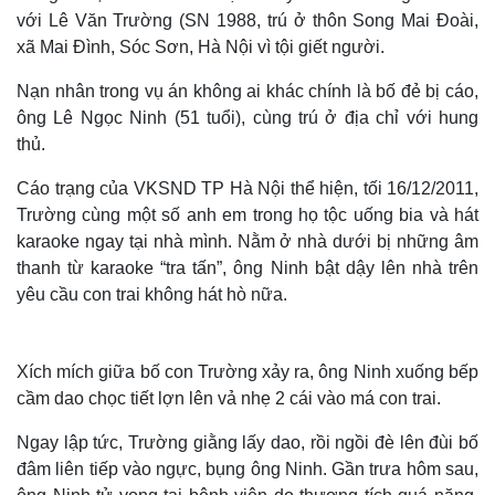
với Lê Văn Trường (SN 1988, trú ở thôn Song Mai Đoài,
xã Mai Đình, Sóc Sơn, Hà Nội vì tội giết người.
Nạn nhân trong vụ án không ai khác chính là bố đẻ bị cáo,
ông Lê Ngọc Ninh (51 tuổi), cùng trú ở địa chỉ với hung
thủ.
Cáo trạng của VKSND TP Hà Nội thể hiện, tối 16/12/2011,
Trường cùng một số anh em trong họ tộc uống bia và hát
karaoke ngay tại nhà mình. Nằm ở nhà dưới bị những âm
thanh từ karaoke “tra tấn”, ông Ninh bật dậy lên nhà trên
yêu cầu con trai không hát hò nữa.
Xích mích giữa bố con Trường xảy ra, ông Ninh xuống bếp
cầm dao chọc tiết lợn lên vả nhẹ 2 cái vào má con trai.
Ngay lập tức, Trường giằng lấy dao, rồi ngồi đè lên đùi bố
đâm liên tiếp vào ngực, bụng ông Ninh. Gần trưa hôm sau,