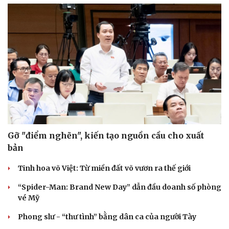
Sức khỏe
Đời sống
Dinh dưỡng - món ngon
Nhà đẹp
Cây thuốc
Blog
Sản phụ khoa
Tình yêu - Gia đình
Nhi khoa
Nam khoa
Làm đẹp - giảm cân
Phòng mạch online
Ăn sạch sống khỏe
Gỡ "điểm nghẽn", kiến tạo nguồn cầu cho xuất
bản
Tinh hoa võ Việt: Từ miền đất võ vươn ra thế giới
“Spider-Man: Brand New Day” dẫn đầu doanh số phòng
vé Mỹ
Phong slư - “thư tình” bằng dân ca của người Tày