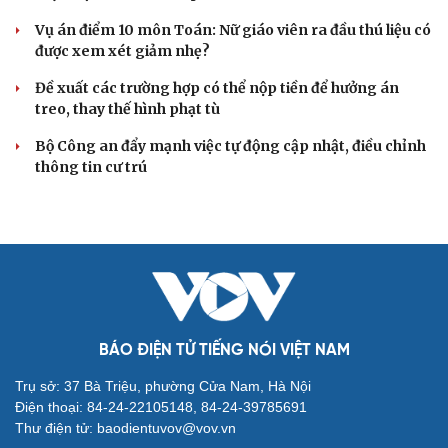
xử ngày 18/8
Truy tố tài xế xe tải vụ nữ sinh tử vong ở Vĩnh Long
Đối tượng điều hành tổ chức phản động núp bóng tôn
giáo lĩnh án 7 năm 6 tháng tù
Vụ gian lận thi tại Tuyên Quang: Khởi tố thêm 2 người,
nâng tổng số lên 29 bị can
Đoàn Bảo Châu bị phạt 7 năm tù về hành vi tuyên truyền
chống Nhà nước
TƯ VẤN LUẬT