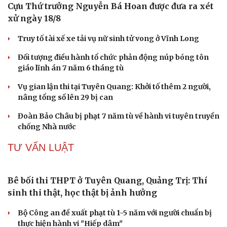
nước ngoài ở lại trái phép
Chuyển hồ sơ sang Bộ Công an về 7 cá nhân bán vàng
Cải chính
nguyên liệu nhiều bất thường
Nóng 24h ngày 9/8: Diễn biến vụ bảo mẫu bạo hành hai
trẻ nhỏ ở TP.HCM
VỤ ÁN
Cựu Thứ trưởng Nguyễn Bá Hoan được đưa ra xét