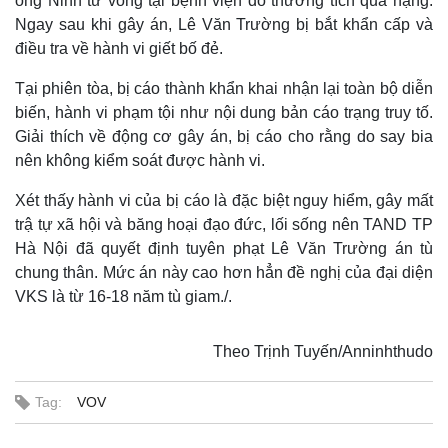
ông Ninh tử vong tại bệnh viện do thương tích quá nặng.
Ngay sau khi gây án, Lê Văn Trường bị bắt khẩn cấp và
điều tra về hành vi giết bố đẻ.
Tại phiên tòa, bị cáo thành khẩn khai nhận lại toàn bộ diễn
biến, hành vi phạm tội như nội dung bản cáo trạng truy tố.
Giải thích về động cơ gây án, bị cáo cho rằng do say bia
nên không kiểm soát được hành vi.
Xét thấy hành vi của bị cáo là đặc biệt nguy hiểm, gây mất
trậ tự xã hội và băng hoại đạo đức, lối sống nên TAND TP
Hà Nội đã quyết định tuyên phạt Lê Văn Trường án tù
chung thân. Mức án này cao hơn hẳn đề nghị của đại diện
VKS là từ 16-18 năm tù giam./.
Thế giới
Multimedia
Theo Trịnh Tuyến/Anninhthudo
Quan sát
Video
Cuộc sống đó đây
Ảnh
Tag:
VOV
Hồ sơ
E-Magazine
Infographic