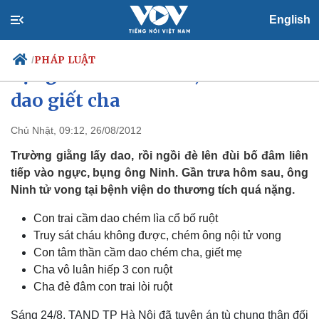
English
PHÁP LUẬT
/
Bị ngăn hát karaoke, con cầm
dao giết cha
Chủ Nhật, 09:12, 26/08/2012
Chính trị
Xã hội
Đảng
Tin 24h
Trường giằng lấy dao, rồi ngồi đè lên đùi bố đâm liên
Tổ chức nhân sự
Dự báo thời tiết
tiếp vào ngực, bụng ông Ninh. Gần trưa hôm sau, ông
Quốc hội
Giáo dục
Ninh tử vong tại bệnh viện do thương tích quá nặng.
Nhận diện sự thật
Dấu ấn VOV
Việc làm
Con trai cầm dao chém lìa cổ bố ruột
Biển đảo
Truy sát cháu không được, chém ông nội tử vong
Con tâm thần cầm dao chém cha, giết mẹ
Cha vô luân hiếp 3 con ruột
Cha đẻ đâm con trai lòi ruột
Sáng 24/8, TAND TP Hà Nội đã tuyên án tù chung thân đối