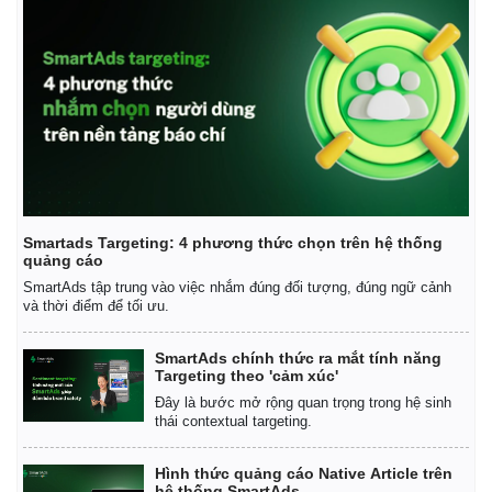
Smartads Targeting: 4 phương thức chọn trên hệ thống
quảng cáo
SmartAds tập trung vào việc nhắm đúng đối tượng, đúng ngữ cảnh
và thời điểm để tối ưu.
SmartAds chính thức ra mắt tính năng
Targeting theo 'cảm xúc'
Đây là bước mở rộng quan trọng trong hệ sinh
thái contextual targeting.
Pháp luật
Quân sự - Quốc phòng
Hình thức quảng cáo Native Article trên
hệ thống SmartAds