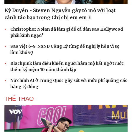
Kỳ Duyên - Steven Nguyễn gây tò mò với loạt
cảnh táo bạo trong Chị chị em em 3
Christopher Nolan đã làm gì để cả dàn sao Hollywood
phải kinh ngạc?
Sao Việt 6-8: NSND Công Lý từng đề nghị ly hôn vì sợ
làm khổ vợ
Blackpink làm điều khiến người hâm mộ bất ngờ trước
thềm kỷ niệm 10 năm thành lập
Nữ chính AI ở Trung Quốc gây sốt với mức phí quảng cáo
hàng tỷ đồng
THỂ THAO