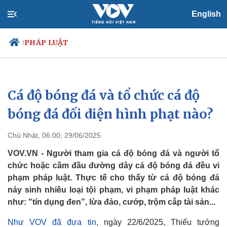
English
PHÁP LUẬT
/
Cá độ bóng đá và tổ chức cá độ
Chính trị
Xã hội
Đảng
Tin 24h
bóng đá đối diện hình phạt nào?
Tổ chức nhân sự
Dự báo thời tiết
Quốc hội
Giáo dục
Chủ Nhật, 06:00, 29/06/2025
Nhận diện sự thật
Dấu ấn VOV
Việc làm
VOV.VN - Người tham gia cá độ bóng đá và người tổ
Biển đảo
chức hoặc cầm đầu đường dây cá độ bóng đá đều vi
phạm pháp luật. Thực tế cho thấy từ cá độ bóng đá
nảy sinh nhiều loại tội phạm, vi phạm pháp luật khác
như: "tín dụng đen”, lừa đảo, cướp, trộm cắp tài sản...
Như VOV đã đưa tin
, ngày 22/6/2025, Thiếu tướng