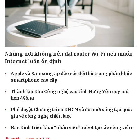
Những nơi không nên đặt router Wi-Fi nếu muốn
Internet luôn ổn định
Apple và Samsung áp đảo các đối thủ trong phân khúc
smartphone cao cấp
Thành lập Khu Công nghệ cao tỉnh Hưng Yên quy mô
hơn 496ha
Phê duyệt Chương trình KHCN và đổi mới sáng tạo quốc
Du lịch
Podcast
gia về công nghệ chiến lược
Tư vấn
Câu chuyện thời sự
Săn Tour
Đọc truyện đêm khuya
Bắc Kinh triển khai “nhân viên” robot tại các công viên
check-in
Cửa sổ tình yêu
Kể chuyện cho bé