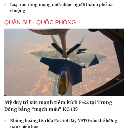
Loại rau rừng mọng nước được người thành phố ưa
chuộng
QUÂN SỰ - QUỐC PHÒNG
Văn hóa
Giải trí
Sân khấu - Điện ảnh
Nghệ sĩ
Văn học
Thời trang
Mỹ duy trì sức mạnh tiêm kích F-22 tại Trung
Âm nhạc
Sao Việt
Đông bằng “mạch máu” KC-135
Di sản
Khủng hoảng tên lửa Patriot đẩy NATO vào thế lưỡng
nan chiến lược