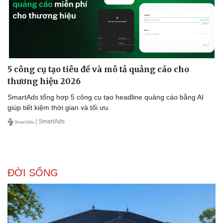
5 công cụ tạo tiêu đề và mô tả quảng cáo cho
Sức khỏe
Đời sống
thương hiệu 2026
Dinh dưỡng - món ngon
Nhà đẹp
SmartAds tổng hợp 5 công cụ tạo headline quảng cáo bằng AI
Cây thuốc
Blog
giúp tiết kiệm thời gian và tối ưu.
Sản phụ khoa
Tình yêu - Gia đình
Nhi khoa
| SmartAds
Nam khoa
Làm đẹp - giảm cân
Phòng mạch online
Ăn sạch sống khỏe
ĐỜI SỐNG