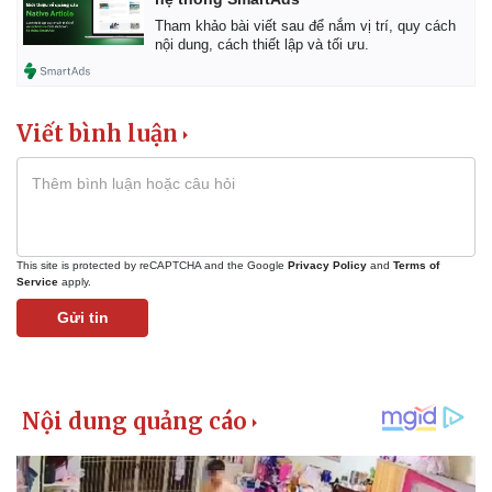
Vụ án
Vũ khí
Tham khảo bài viết sau để nắm vị trí, quy cách
Tin nóng
Việt Nam
nội dung, cách thiết lập và tối ưu.
Tư vấn luật
Phân tích
Viết bình luận
This site is protected by reCAPTCHA and the Google
Privacy Policy
and
Terms of
Service
apply.
Gửi tin