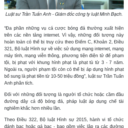
Luật sư Trần Tuấn Anh - Giám đốc công ty luật Minh Bạch.
“Đa phần những vụ cá cược bóng đá thường xuất hiện
trên các nền tảng internet. Vì vậy, những đối tượng này
hoàn toàn có thể bị truy cứu theo Điểm C, Khoản 2, Điều
321, Bộ luật Hình sự về việc sử dụng mạng internet, mạng
máy tính, mạng viễn thông, phương tiện điện tử để phạm
tội, bị phạt với khung hình phạt là phạt tù từ 3 - 7 năm.
Ngoài ra, người phạm tội còn có thể bị áp dụng hình phạt
bổ sung là phạt tiền từ 10-50 triệu đồng”, luật sư Trần Tuấn
Anh phân tích.
Đối với những đối tượng là người tổ chức hoặc cầm đầu
Kinh tế
Thị trường
đường dây cá độ bóng đá, pháp luật áp dụng chế tài
Bất động sản
Giá vàng
nghiêm khắc hơn nhiều lần.
Khởi nghiệp
Tiêu dùng
Tỷ giá
Theo Điều 322, Bộ luật Hình sự 2015, hành vi tổ chức
Chứng khoán
đánh bạc hoặc gá bạc - bao gồm việc lập ra các đường