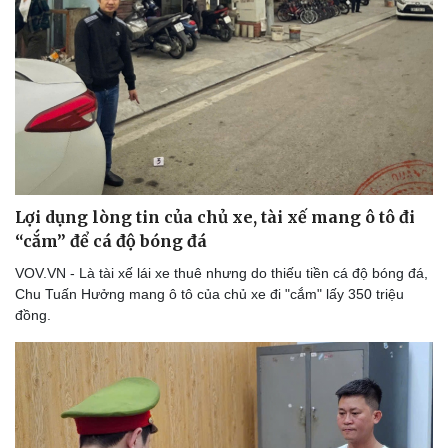
Doanh nghiệp
Công nghệ
Thông tin doanh nghiệp
Sành điệu
Doanh nghiệp 24h
Tin Công nghệ
Doanh nhân
Trải nghiệm
Vì cộng đồng
Chuyển đổi số
Lợi dụng lòng tin của chủ xe, tài xế mang ô tô đi
“cắm” để cá độ bóng đá
VOV.VN - Là tài xế lái xe thuê nhưng do thiếu tiền cá độ bóng đá,
Chu Tuấn Hưởng mang ô tô của chủ xe đi "cắm" lấy 350 triệu
đồng.