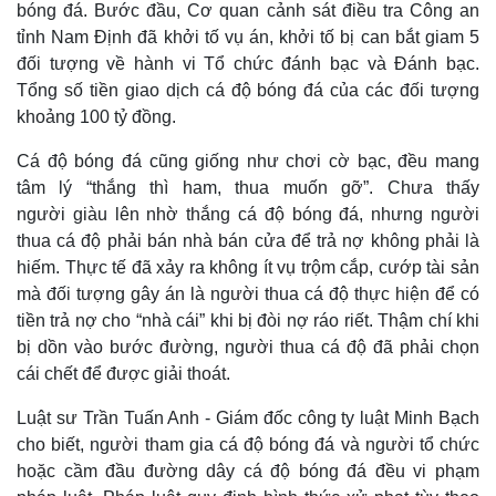
bóng đá. Bước đầu, Cơ quan cảnh sát điều tra Công an
tỉnh Nam Định đã khởi tố vụ án, khởi tố bị can bắt giam 5
đối tượng về hành vi Tổ chức đánh bạc và Đánh bạc.
Tổng số tiền giao dịch cá độ bóng đá của các đối tượng
khoảng 100 tỷ đồng.
Cá độ bóng đá cũng giống như chơi cờ bạc, đều mang
tâm lý “thắng thì ham, thua muốn gỡ”. Chưa thấy
người giàu lên nhờ thắng cá độ bóng đá, nhưng người
thua cá độ phải bán nhà bán cửa để trả nợ không phải là
hiếm. Thực tế đã xảy ra không ít vụ trộm cắp, cướp tài sản
mà đối tượng gây án là người thua cá độ thực hiện để có
tiền trả nợ cho “nhà cái” khi bị đòi nợ ráo riết. Thậm chí khi
Thế giới
Multimedia
bị dồn vào bước đường, người thua cá độ đã phải chọn
Quan sát
Video
Cuộc sống đó đây
Ảnh
cái chết để được giải thoát.
Hồ sơ
E-Magazine
Luật sư Trần Tuấn Anh - Giám đốc công ty luật Minh Bạch
Infographic
cho biết, người tham gia cá độ bóng đá và người tổ chức
hoặc cầm đầu đường dây cá độ bóng đá đều vi phạm