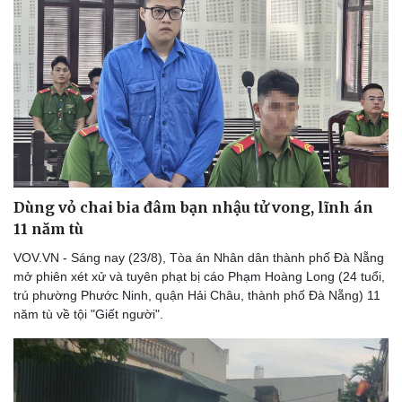
Dùng vỏ chai bia đâm bạn nhậu tử vong, lĩnh án
11 năm tù
VOV.VN - Sáng nay (23/8), Tòa án Nhân dân thành phố Đà Nẵng
Thể thao
Ô tô - Xe máy
mở phiên xét xử và tuyên phạt bị cáo Phạm Hoàng Long (24 tuổi,
Bóng đá
Ô tô
trú phường Phước Ninh, quận Hải Châu, thành phố Đà Nẵng) 11
Lịch thi đấu bóng đá
Xe máy
năm tù về tội "Giết người".
Thế giới thể thao
Tư vấn
eSports
Hậu trường