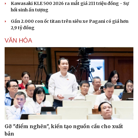
Văn hóa
Giải trí
Kawasaki KLE 500 2026 ra mắt giá 211 triệu đồng - Sự
Sân khấu - Điện ảnh
Nghệ sĩ
hồi sinh ấn tượng
Văn học
Thời trang
Gần 2.000 con ốc titan trên siêu xe Pagani có giá hơn
Âm nhạc
Sao Việt
2,9 tỷ đồng
Di sản
VĂN HÓA
Gỡ "điểm nghẽn", kiến tạo nguồn cầu cho xuất
bản