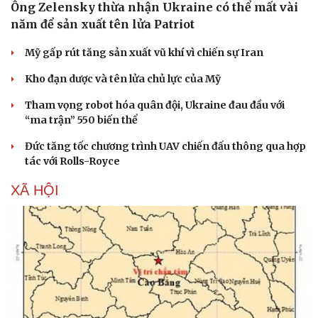
Ông Zelensky thừa nhận Ukraine có thể mất vài
năm để sản xuất tên lửa Patriot
Mỹ gấp rút tăng sản xuất vũ khí vì chiến sự Iran
Kho đạn dược và tên lửa chủ lực của Mỹ
Tham vọng robot hóa quân đội, Ukraine đau đầu với
“ma trận” 550 biến thể
Đức tăng tốc chương trình UAV chiến đấu thông qua hợp
tác với Rolls-Royce
XÃ HỘI
Sức khỏe
Đời sống
Dinh dưỡng - món ngon
Nhà đẹp
Cây thuốc
Blog
Sản phụ khoa
Tình yêu - Gia đình
Nhi khoa