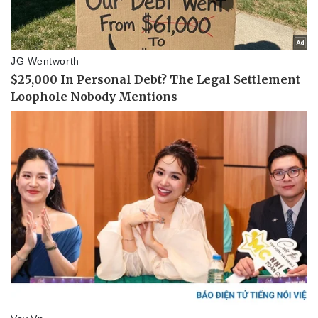
Pháp luật
Quân sự - Quốc phòng
Vụ án
Vũ khí
Tin nóng
Việt Nam
Tư vấn luật
Phân tích