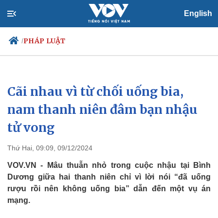
English
PHÁP LUẬT
/
Cãi nhau vì từ chối uống bia,
Chính trị
Xã hội
Đảng
Tin 24h
nam thanh niên đâm bạn nhậu
Tổ chức nhân sự
Dự báo thời tiết
tử vong
Quốc hội
Giáo dục
Nhận diện sự thật
Dấu ấn VOV
Việc làm
Thứ Hai, 09:09, 09/12/2024
Biển đảo
VOV.VN - Mâu thuẫn nhỏ trong cuộc nhậu tại Bình
Dương giữa hai thanh niên chỉ vì lời nói “đã uống
rượu rồi nên không uống bia” dẫn đến một vụ án
mạng.