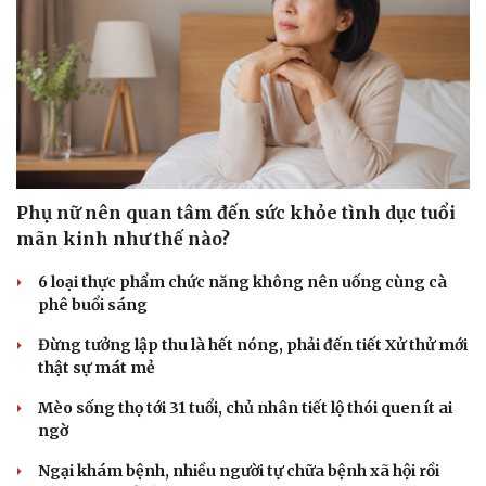
Phụ nữ nên quan tâm đến sức khỏe tình dục tuổi
mãn kinh như thế nào?
6 loại thực phẩm chức năng không nên uống cùng cà
phê buổi sáng
Đừng tưởng lập thu là hết nóng, phải đến tiết Xử thử mới
Doanh nghiệp
Công nghệ
thật sự mát mẻ
Thông tin doanh nghiệp
Sành điệu
Mèo sống thọ tới 31 tuổi, chủ nhân tiết lộ thói quen ít ai
Doanh nghiệp 24h
Tin Công nghệ
ngờ
Doanh nhân
Trải nghiệm
Vì cộng đồng
Chuyển đổi số
Ngại khám bệnh, nhiều người tự chữa bệnh xã hội rồi