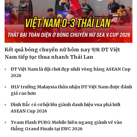
Du lịch
Podcast
Tư vấn
Câu chuyện thời sự
Săn Tour
Đọc truyện đêm khuya
check-in
Cửa sổ tình yêu
Kể chuyện cho bé
Hạt giống tâm hồn
Kết quả bóng chuyền nữ hôm nay 9/8: ĐT Việt
Nam tiếp tục thua nhanh Thái Lan
ĐT Việt Nam là đội chơi đẹp nhất vòng bảng ASEAN Cup
2026
HLV trưởng Malaysia thừa nhận ĐT Việt Nam được đánh
giá cao hơn
Đình Bắc có cơ hội lớn giành danh hiệu vua phá lưới
ASEAN Cup 2026
Team Flash PUBG Mobile hiên ngang giành vé vào
thẳng Grand Finals tại EWC 2026