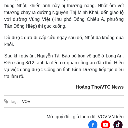
bụng Nhật, khiến anh này bị thương nặng. Nhật ôm vết
thương chạy ra đường Nguyễn Thị Minh Khai, đến giao lộ
với đường Vũng Việt (Khu phố Đông Chiêu A, phường
Tân Đông Hiệp) thì gục xuống.
Dù được đưa đi cấp cứu ngay sau đó, Nhật đã không qua
khỏi.
Sau khi gây án, Nguyễn Tài Bảo bỏ trốn về quê ở Long An.
Đến sáng 8/12, anh ta đến cơ quan công an đầu thú. Hiện
vụ việc đang được Công an tỉnh Bình Dương tiếp tục điều
Thế giới
Multimedia
tra làm rõ.
Quan sát
Video
Cuộc sống đó đây
Ảnh
Hoàng Thọ/VTC News
Hồ sơ
E-Magazine
Infographic
Tag:
VOV
Mời quý độc giả theo dõi VOV.VN trên