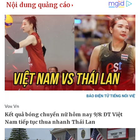
Kinh tế
Thị trường
Bất động sản
Giá vàng
Khởi nghiệp
Tiêu dùng
Tỷ giá
Chứng khoán
Giá cà phê