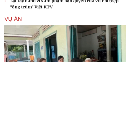
Lật tẩy hành vi xâm phạm bản quyền của Vũ Phi Điệp –
“ông trùm” Việt KTV
VỤ ÁN
Truy tố tài xế xe tải vụ nữ sinh tử vong ở Vĩnh
Long
Đối tượng điều hành tổ chức phản động núp bóng tôn
giáo lĩnh án 7 năm 6 tháng tù