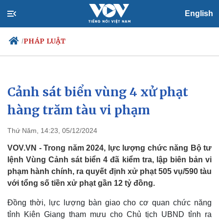
English
PHÁP LUẬT
/
Cảnh sát biển vùng 4 xử phạt
Chính trị
Xã hội
Đảng
Tin 24h
hàng trăm tàu vi phạm
Tổ chức nhân sự
Dự báo thời tiết
Quốc hội
Giáo dục
Thứ Năm, 14:23, 05/12/2024
Nhận diện sự thật
Dấu ấn VOV
Việc làm
VOV.VN - Trong năm 2024, lực lượng chức năng Bộ tư
Biển đảo
lệnh Vùng Cảnh sát biển 4 đã kiểm tra, lập biên bản vi
phạm hành chính, ra quyết định xử phạt 505 vụ/590 tàu
với tổng số tiền xử phạt gần 12 tỷ đồng.
Đồng thời, lực lượng bàn giao cho cơ quan chức năng
tỉnh Kiên Giang tham mưu cho Chủ tịch UBND tỉnh ra