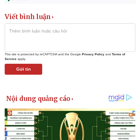
Viết bình luận
This site is protected by reCAPTCHA and the Google
Privacy Policy
and
Terms of
Service
apply.
Gửi tin
Kinh tế
Thị trường
Bất động sản
Giá vàng
Khởi nghiệp
Tiêu dùng
Tỷ giá
Chứng khoán
Giá cà phê