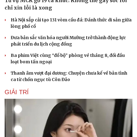
Từ vụ MCK gỡ 19 ca khúc: Không thể gây sốc rồi
chỉ xin lỗi là xong
Hà Nội sắp cải tạo 131 vòm cầu đá: Đánh thức di sản giữa
lòng phố cổ
Đưa bản sắc văn hóa người Mường trở thành động lực
phát triển du lịch cộng đồng
Ba phim Việt cùng “đổ bộ” phòng vé tháng 8, đối đầu
loạt bom tấn ngoại
Thanh âm vượt đại dương: Chuyện chưa kể về bản tình
ca từ chốn ngục tù Côn Đảo
GIẢI TRÍ