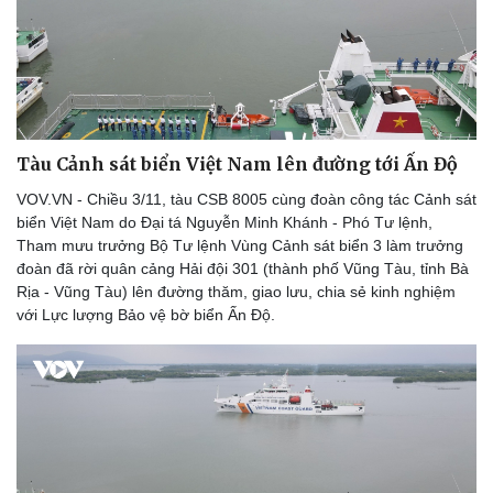
Tàu Cảnh sát biển Việt Nam lên đường tới Ấn Độ
VOV.VN - Chiều 3/11, tàu CSB 8005 cùng đoàn công tác Cảnh sát
biển Việt Nam do Đại tá Nguyễn Minh Khánh - Phó Tư lệnh,
Tham mưu trưởng Bộ Tư lệnh Vùng Cảnh sát biển 3 làm trưởng
đoàn đã rời quân cảng Hải đội 301 (thành phố Vũng Tàu, tỉnh Bà
Rịa - Vũng Tàu) lên đường thăm, giao lưu, chia sẻ kinh nghiệm
với Lực lượng Bảo vệ bờ biển Ấn Độ.
Thể thao
Ô tô - Xe máy
Bóng đá
Ô tô
Lịch thi đấu bóng đá
Xe máy
Thế giới thể thao
Tư vấn