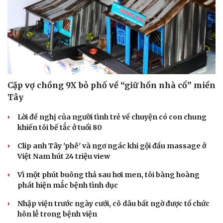
Thông tin doanh nghiệp
Sành điệu
Doanh nghiệp 24h
Tin Công nghệ
Doanh nhân
Trải nghiệm
Vì cộng đồng
Chuyển đổi số
Cặp vợ chồng 9X bỏ phố về “giữ hồn nhà cổ” miền
Tây
Lời đề nghị của người tình trẻ về chuyện có con chung
khiến tôi bế tắc ở tuổi 80
Clip anh Tây 'phê' và ngơ ngác khi gội đầu massage ở
Việt Nam hút 24 triệu view
Vì một phút buông thả sau hơi men, tôi bàng hoàng
phát hiện mắc bệnh tình dục
Nhập viện trước ngày cưới, cô dâu bất ngờ được tổ chức
hôn lễ trong bệnh viện