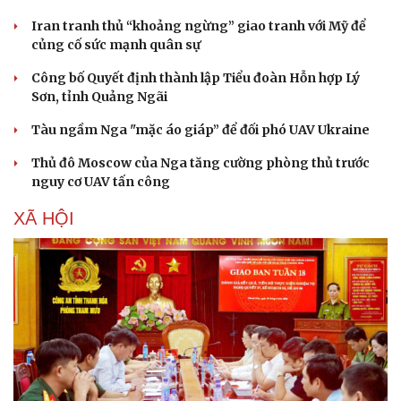
Sức khỏe
Đời sống
Iran tranh thủ “khoảng ngừng” giao tranh với Mỹ để
Dinh dưỡng - món ngon
Nhà đẹp
củng cố sức mạnh quân sự
Cây thuốc
Blog
Sản phụ khoa
Tình yêu - Gia đình
Công bố Quyết định thành lập Tiểu đoàn Hỗn hợp Lý
Nhi khoa
Sơn, tỉnh Quảng Ngãi
Nam khoa
Làm đẹp - giảm cân
Tàu ngầm Nga "mặc áo giáp” để đối phó UAV Ukraine
Phòng mạch online
Thủ đô Moscow của Nga tăng cường phòng thủ trước
Ăn sạch sống khỏe
nguy cơ UAV tấn công
XÃ HỘI