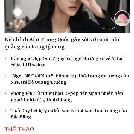
Nữ chính AI ở Trung Quốc gây sốt với mức phí
quảng cáo hàng tỷ đồng
Du lịch
Podcast
Tư vấn
Câu chuyện thời sự
Dàn người đẹp Gen Z gây bất ngờ khi ứng xử về AI tại
Săn Tour
Đọc truyện đêm khuya
cuộc thi Hoa hậu
check-in
Cửa sổ tình yêu
“Ngọc Nữ Trời Nam”- bộ sưu tập thời trang ấn tượng của
Kể chuyện cho bé
NTK trẻ Đỗ Quang Trường
Hạt giống tâm hồn
Vương Phi: Từ "thiên hậu" C-pop đến sự an nhiên bên
người tình trẻ Tạ Đình Phong
Tuấn Cry tiết lộ lý do lấn sân ca hát sau thành công của
Bắc Bling
THỂ THAO