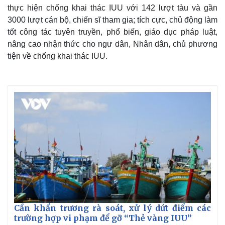
thực hiện chống khai thác IUU với 142 lượt tàu và gần
3000 lượt cán bộ, chiến sĩ tham gia; tích cực, chủ động làm
tốt công tác tuyên truyền, phổ biến, giáo dục pháp luật,
nâng cao nhận thức cho ngư dân, Nhân dân, chủ phương
tiện về chống khai thác IUU.
Thế giới
Multimedia
Quan sát
Video
Cuộc sống đó đây
Ảnh
Hồ sơ
E-Magazine
Infographic
Cần khẩn trương rà soát, xử lý dứt điểm các
trường hợp vi phạm để gỡ “Thẻ vàng IUU”