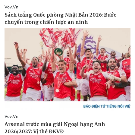
Pháp luật
Quân sự - Quốc phòng
Vụ án
Vũ khí
Tin nóng
Việt Nam
Tư vấn luật
Phân tích