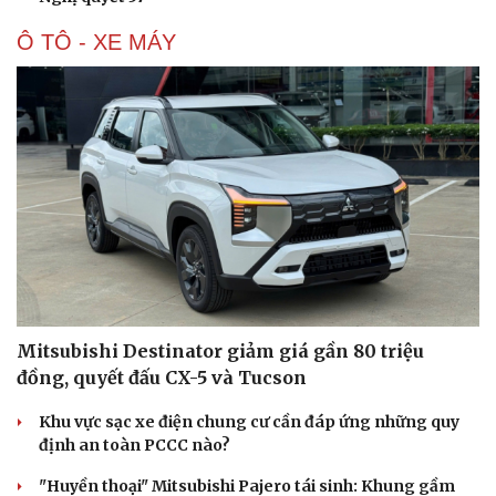
Ô TÔ - XE MÁY
Văn hóa
Giải trí
Sân khấu - Điện ảnh
Nghệ sĩ
Văn học
Thời trang
Âm nhạc
Sao Việt
Di sản
Mitsubishi Destinator giảm giá gần 80 triệu
đồng, quyết đấu CX-5 và Tucson
Khu vực sạc xe điện chung cư cần đáp ứng những quy
định an toàn PCCC nào?
"Huyền thoại" Mitsubishi Pajero tái sinh: Khung gầm