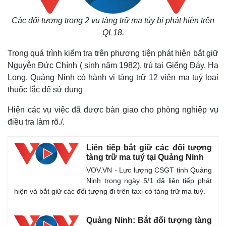
Các đối tượng trong 2 vụ tàng trữ ma túy bị phát hiện trên
QL18.
Trong quá trình kiểm tra trên phương tiện phát hiện bắt giữ
Nguyễn Đức Chính ( sinh năm 1982), trú tại Giếng Đáy, Hạ
Long, Quảng Ninh có hành vi tàng trữ 12 viên ma tuý loại
thuốc lắc để sử dụng
Hiện các vụ việc đã được bàn giao cho phòng nghiệp vụ
điều tra làm rõ./.
Thế giới
Multimedia
Liên tiếp bắt giữ các đối tượng
tàng trữ ma tuý tại Quảng Ninh
Quan sát
Video
Cuộc sống đó đây
Ảnh
VOV.VN - Lực lượng CSGT tỉnh Quảng
Hồ sơ
E-Magazine
Ninh trong ngày 5/1 đã liên tiếp phát
Infographic
hiện và bắt giữ các đối tượng đi trên taxi có tàng trữ ma tuý.
Quảng Ninh: Bắt đối tượng tàng