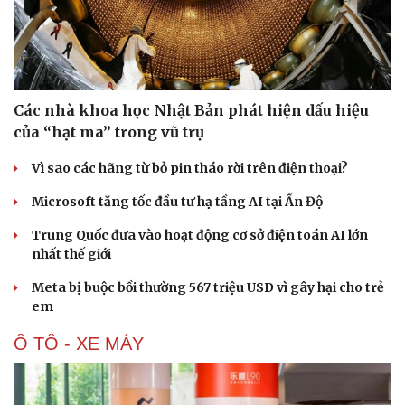
Các nhà khoa học Nhật Bản phát hiện dấu hiệu
của “hạt ma” trong vũ trụ
Vì sao các hãng từ bỏ pin tháo rời trên điện thoại?
Microsoft tăng tốc đầu tư hạ tầng AI tại Ấn Độ
Trung Quốc đưa vào hoạt động cơ sở điện toán AI lớn
nhất thế giới
Meta bị buộc bồi thường 567 triệu USD vì gây hại cho trẻ
em
Du lịch
Podcast
Ô TÔ - XE MÁY
Tư vấn
Câu chuyện thời sự
Săn Tour
Đọc truyện đêm khuya
check-in
Cửa sổ tình yêu
Kể chuyện cho bé