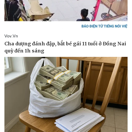
Vụ án
Vũ khí
Tin nóng
Việt Nam
Tư vấn luật
Phân tích