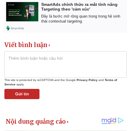
Giá cà phê
SmartAds chính thức ra mắt tính năng
Targeting theo 'cảm xúc'
Đây là bước mở rộng quan trọng trong hệ sinh
thái contextual targeting.
Viết bình luận
This site is protected by reCAPTCHA and the Google
Privacy Policy
and
Terms of
Service
apply.
Gửi tin