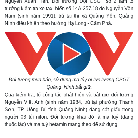
Nguyễn Xuân Tiến, Đội trưởng Đội CSGT số 2 làm tổ
trưởng kiểm tra xe taxi biển số 14A-257.18 do Nguyễn Văn
Nam (sinh năm 1991), trú tại thị xã Quảng Yên, Quảng
Ninh điều khiển theo hướng Hạ Long - Cẩm Phả.
Đối tượng mua bán, sử dụng ma túy bị lực lượng CSGT
Quảng Ninh bắt giữ.
Qua kiểm tra, tổ công tác phát hiện và bắt giữ đối tượng
Nguyễn Việt Anh (sinh năm 1984, trú tại phường Thanh
Sơn, TP. Uông Bí, tỉnh Quảng Ninh) đang cất giấu trong
người 03 túi nilon. Đối tượng khai đó là ma tuý (dạng
thuốc lắc) và ma tuý hetamin mang theo để sử dụng.