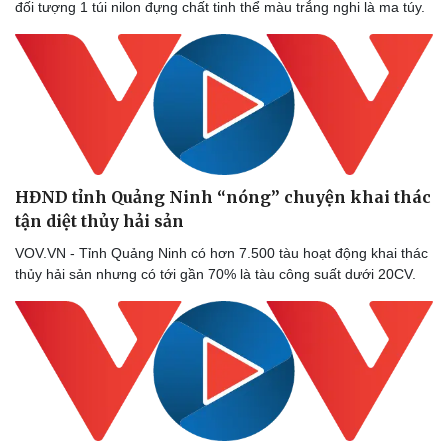
đối tượng 1 túi nilon đựng chất tinh thể màu trắng nghi là ma túy.
Doanh nghiệp
Công nghệ
Thông tin doanh nghiệp
Sành điệu
Doanh nghiệp 24h
Tin Công nghệ
Doanh nhân
Trải nghiệm
Vì cộng đồng
Chuyển đổi số
HĐND tỉnh Quảng Ninh “nóng” chuyện khai thác
tận diệt thủy hải sản
VOV.VN - Tỉnh Quảng Ninh có hơn 7.500 tàu hoạt động khai thác
thủy hải sản nhưng có tới gần 70% là tàu công suất dưới 20CV.