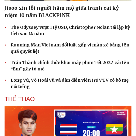
Jisoo xin lỗi người hâm mộ giữa tranh cãi kỷ
niệm 10 năm BLACKPINK
The Odyssey vượt 1 tỷ USD, Christopher Nolan tái lập kỳ
tích sau 14 năm
Running Man Vietnam đổi luật gấp vì màn xé bảng tên
quá quyết liệt
Trấn Thành chính thức khai máy phim Tết 2027, cái tên
“Em” gây tò mò
Long Vũ, Võ Hoài Vũ và dàn diễn viên trẻ VTV có bố mẹ
nổi tiếng
THỂ THAO