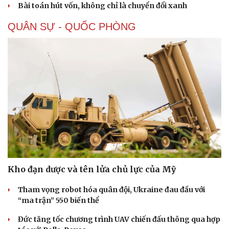
Bài toán hút vốn, không chỉ là chuyển đổi xanh
QUÂN SỰ - QUỐC PHÒNG
Văn hóa
Giải trí
Sân khấu - Điện ảnh
Nghệ sĩ
Kho đạn dược và tên lửa chủ lực của Mỹ
Văn học
Thời trang
Âm nhạc
Sao Việt
Tham vọng robot hóa quân đội, Ukraine đau đầu với
Di sản
“ma trận” 550 biến thể
Đức tăng tốc chương trình UAV chiến đấu thông qua hợp