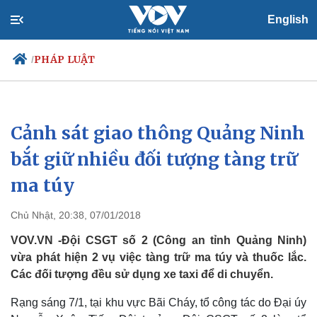
English
PHÁP LUẬT
/
Cảnh sát giao thông Quảng Ninh
Chính trị
Xã hội
Đảng
Tin 24h
bắt giữ nhiều đối tượng tàng trữ
Tổ chức nhân sự
Dự báo thời tiết
ma túy
Quốc hội
Giáo dục
Nhận diện sự thật
Dấu ấn VOV
Việc làm
Chủ Nhật, 20:38, 07/01/2018
Biển đảo
VOV.VN -Đội CSGT số 2 (Công an tỉnh Quảng Ninh)
vừa phát hiện 2 vụ việc tàng trữ ma túy và thuốc lắc.
Các đối tượng đều sử dụng xe taxi để di chuyển.
Rạng sáng 7/1, tại khu vực Bãi Cháy, tổ công tác do Đại úy