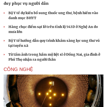
duy phục vụ người dân
Bộ Y tế dự kiến bổ sung thuốc ung thư, bệnh hiếm vào
danh mục BHYT
Hàng chục điểm sạt lở trên tỉnh lộ 543D ở Nghệ An do
mưa lớn
Bộ Y tế hướng dẫn quy trình khám sàng lọc ung thư vú
tại tuyến xã
Từ tấm ảnh trong hầm mộ liệt sĩ ở Đồng Nai, gia đình ở
Phú Thọ nhận ra người thân
CÔNG NGHỆ