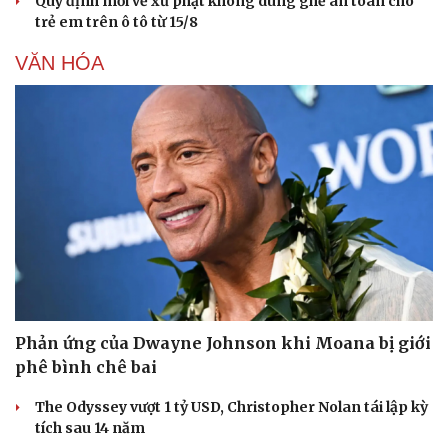
Quy định mới về xử phạt không dùng ghế an toàn cho
trẻ em trên ô tô từ 15/8
VĂN HÓA
Phản ứng của Dwayne Johnson khi Moana bị giới
phê bình chê bai
The Odyssey vượt 1 tỷ USD, Christopher Nolan tái lập kỳ
tích sau 14 năm