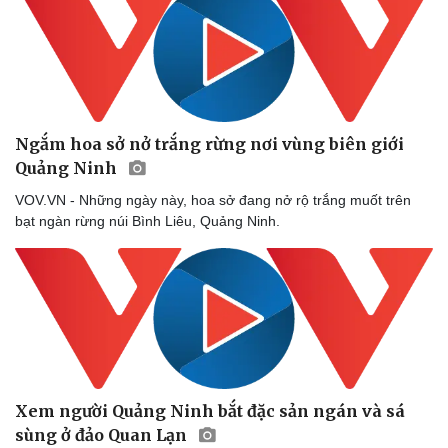
Thể thao
Ô tô - Xe máy
Bóng đá
Ô tô
Lịch thi đấu bóng đá
Xe máy
Thế giới thể thao
Tư vấn
eSports
Hậu trường
Ngắm hoa sở nở trắng rừng nơi vùng biên giới
Quảng Ninh
VOV.VN - Những ngày này, hoa sở đang nở rộ trắng muốt trên
bạt ngàn rừng núi Bình Liêu, Quảng Ninh.
Xem người Quảng Ninh bắt đặc sản ngán và sá
sùng ở đảo Quan Lạn