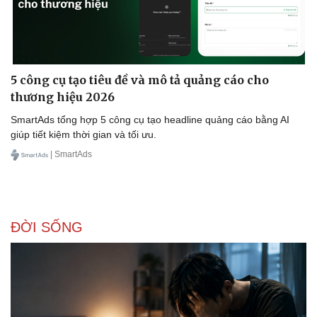
5 công cụ tạo tiêu đề và mô tả quảng cáo cho
thương hiệu 2026
Sức khỏe
Đời sống
SmartAds tổng hợp 5 công cụ tạo headline quảng cáo bằng AI
Dinh dưỡng - món ngon
Nhà đẹp
giúp tiết kiệm thời gian và tối ưu.
Cây thuốc
Blog
| SmartAds
Sản phụ khoa
Tình yêu - Gia đình
Nhi khoa
Nam khoa
Làm đẹp - giảm cân
Phòng mạch online
ĐỜI SỐNG
Ăn sạch sống khỏe