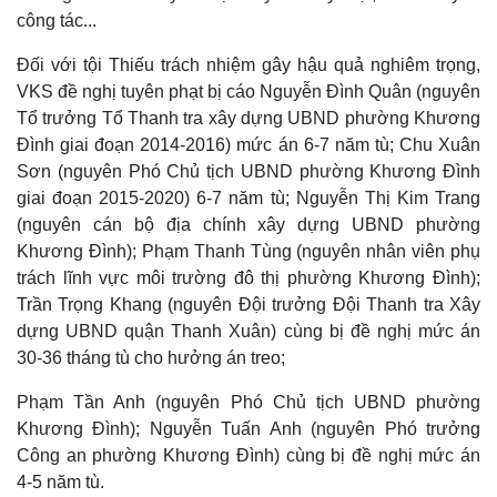
công tác...
Đối với tội Thiếu trách nhiệm gây hậu quả nghiêm trọng,
VKS đề nghị tuyên phạt bị cáo Nguyễn Đình Quân (nguyên
Tổ trưởng Tổ Thanh tra xây dựng UBND phường Khương
Đình giai đoạn 2014-2016) mức án 6-7 năm tù; Chu Xuân
Sơn (nguyên Phó Chủ tịch UBND phường Khương Đình
giai đoạn 2015-2020) 6-7 năm tù; Nguyễn Thị Kim Trang
(nguyên cán bộ địa chính xây dựng UBND phường
Khương Đình); Phạm Thanh Tùng (nguyên nhân viên phụ
trách lĩnh vực môi trường đô thị phường Khương Đình);
Trần Trọng Khang (nguyên Đội trưởng Đội Thanh tra Xây
Thế giới
Multimedia
dựng UBND quận Thanh Xuân) cùng bị đề nghị mức án
Quan sát
Video
30-36 tháng tù cho hưởng án treo;
Cuộc sống đó đây
Ảnh
Hồ sơ
E-Magazine
Phạm Tần Anh (nguyên Phó Chủ tịch UBND phường
Infographic
Khương Đình); Nguyễn Tuấn Anh (nguyên Phó trưởng
Công an phường Khương Đình) cùng bị đề nghị mức án
4-5 năm tù.