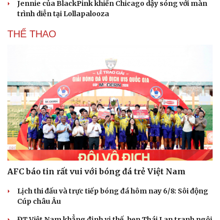
Jennie của BlackPink khiến Chicago dậy sóng với màn
trình diễn tại Lollapalooza
THỂ THAO
AFC báo tin rất vui với bóng đá trẻ Việt Nam
Du lịch
Podcast
Tư vấn
Câu chuyện thời sự
Lịch thi đấu và trực tiếp bóng đá hôm nay 6/8: Sôi động
Săn Tour
Đọc truyện đêm khuya
Cúp châu Âu
check-in
Cửa sổ tình yêu
Kể chuyện cho bé
ĐT Việt Nam khẳng định vị thế, hẹn Thái Lan tranh ngôi