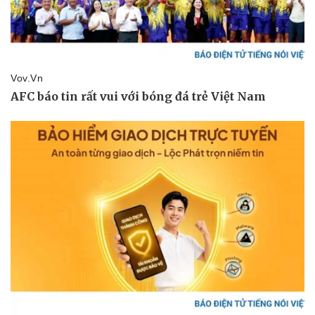
Vụ án
Vũ khí
Tin nóng
Việt Nam
Tư vấn luật
Phân tích