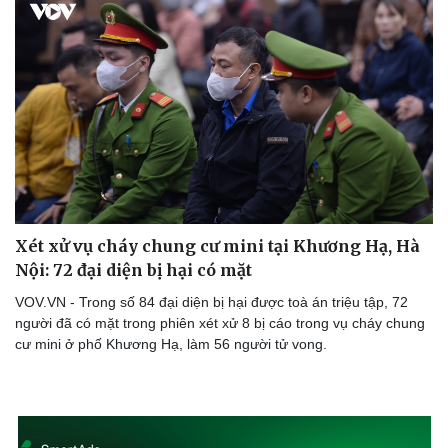
Thể thao
Ô tô - Xe máy
Bóng đá
Ô tô
Lịch thi đấu bóng đá
Xe máy
Thế giới thể thao
Tư vấn
eSports
Hậu trường
Xét xử vụ cháy chung cư mini tại Khương Hạ, Hà
Nội: 72 đại diện bị hại có mặt
VOV.VN - Trong số 84 đại diện bị hại được toà án triệu tập, 72
người đã có mặt trong phiên xét xử 8 bị cáo trong vụ cháy chung
cư mini ở phố Khương Hạ, làm 56 người tử vong.