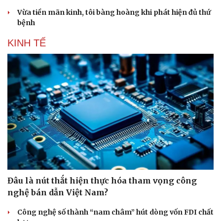
Vừa tiền mãn kinh, tôi bàng hoàng khi phát hiện đủ thứ
bệnh
KINH TẾ
Doanh nghiệp
Công nghệ
Thông tin doanh nghiệp
Sành điệu
Doanh nghiệp 24h
Tin Công nghệ
Doanh nhân
Trải nghiệm
Vì cộng đồng
Chuyển đổi số
Đâu là nút thắt hiện thực hóa tham vọng công
nghệ bán dẫn Việt Nam?
Công nghệ số thành “nam châm” hút dòng vốn FDI chất