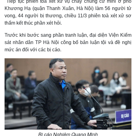
Tiếp tục phiên toà xét xử vụ cháy chung cư mini ở phố
Khương Hạ (quận Thanh Xuân, Hà Nội) làm 56 người tử
vong, 44 người bị thương, chiều 11/3 phiên toà xét xử sơ
thẩm kết thúc phần xét hỏi.
Trước khi bước sang phần tranh luận, đại diện Viện Kiểm
sát nhân dân TP Hà Nội công bố bản luận tội và đề nghị
mức án đối với các bị cáo.
Bị cáo Nghiêm Quang Minh