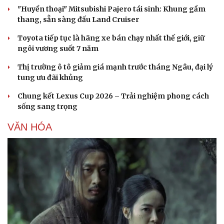
"Huyền thoại" Mitsubishi Pajero tái sinh: Khung gầm
thang, sẵn sàng đấu Land Cruiser
Toyota tiếp tục là hãng xe bán chạy nhất thế giới, giữ
ngôi vương suốt 7 năm
Thị trường ô tô giảm giá mạnh trước tháng Ngâu, đại lý
tung ưu đãi khủng
Chung kết Lexus Cup 2026 – Trải nghiệm phong cách
sống sang trọng
VĂN HÓA
Văn hóa
Giải trí
Sân khấu - Điện ảnh
Nghệ sĩ
Văn học
Thời trang
Âm nhạc
Sao Việt
Di sản