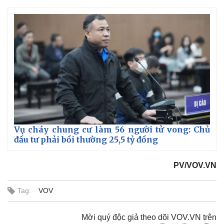
Vụ cháy chung cư làm 56 người tử vong: Chủ
đầu tư phải bồi thường 25,5 tỷ đồng
PV/VOV.VN
Tag:
VOV
Mời quý độc giả theo dõi VOV.VN trên