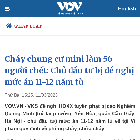
English
PHÁP LUẬT
/
Cháy chung cư mini làm 56
Chính trị
Xã hội
Đảng
Tin 24h
người chết: Chủ đầu tư bị đề nghị
Tổ chức nhân sự
Dự báo thời tiết
mức án 11-12 năm tù
Quốc hội
Giáo dục
Nhận diện sự thật
Dấu ấn VOV
Việc làm
Thứ Ba, 15:25, 11/03/2025
Biển đảo
VOV.VN - VKS đề nghị HĐXX tuyên phạt bị cáo Nghiêm
Quang Minh (trú tại phường Yên Hòa, quận Cầu Giấy,
Hà Nội - chủ đầu tư) mức án 11-12 năm tù về tội Vi
phạm quy định về phòng cháy, chữa cháy.