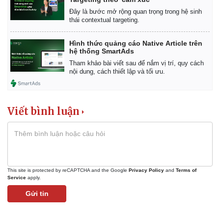
Đây là bước mở rộng quan trọng trong hệ sinh
thái contextual targeting.
Hình thức quảng cáo Native Article trên
hệ thống SmartAds
Tham khảo bài viết sau để nắm vị trí, quy cách
nội dung, cách thiết lập và tối ưu.
Viết bình luận
Kinh tế
Thị trường
This site is protected by reCAPTCHA and the Google
Privacy Policy
and
Terms of
Service
apply.
Bất động sản
Giá vàng
Gửi tin
Khởi nghiệp
Tiêu dùng
Tỷ giá
Chứng khoán