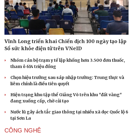
Vĩnh Long triển khai Chiến dịch 100 ngày tạo lập
Sức khỏe
Đời sống
Sổ sức khỏe điện tử trên VNeID
Dinh dưỡng - món ngon
Nhà đẹp
Cây thuốc
Blog
Nhóm cán bộ trạm y tế lập khống hơn 3.500 đơn thuốc,
Sản phụ khoa
Tình yêu - Gia đình
tham ô 614 triệu đồng
Nhi khoa
Chọn hiệu trưởng sau sáp nhập trường: Trung thực và
Nam khoa
liêm chính là điều tiên quyết
Làm đẹp - giảm cân
Phòng mạch online
Hiện trạng khu tập thể Giảng Võ trên khu "đất vàng"
Ăn sạch sống khỏe
đang xuống cấp, chờ cải tạo
Nước lũ gây ách tắc giao thông tại nhiều xã dọc Quốc lộ 6
tại Sơn La
CÔNG NGHỆ