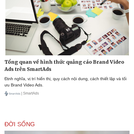
Doanh nghiệp
Công nghệ
Thông tin doanh nghiệp
Sành điệu
Doanh nghiệp 24h
Tin Công nghệ
Doanh nhân
Trải nghiệm
Vì cộng đồng
Chuyển đổi số
Tổng quan về hình thức quảng cáo Brand Video
Ads trên SmartAds
Định nghĩa, vị trí hiển thị, quy cách nội dung, cách thiết lập và tối
ưu Brand Video Ads.
| SmartAds
ĐỜI SỐNG