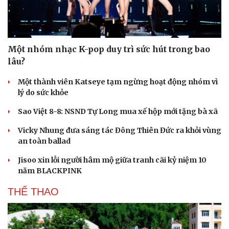
Hạt giống tâm hồn
Một nhóm nhạc K-pop duy trì sức hút trong bao
lâu?
Một thành viên Katseye tạm ngừng hoạt động nhóm vì
lý do sức khỏe
Sao Việt 8-8: NSND Tự Long mua xế hộp mới tặng bà xã
Vicky Nhung đưa sáng tác Đông Thiên Đức ra khỏi vùng
an toàn ballad
Jisoo xin lỗi người hâm mộ giữa tranh cãi kỷ niệm 10
năm BLACKPINK
THỂ THAO