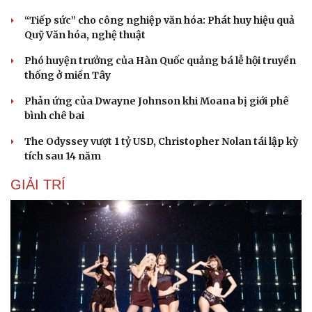
“Tiếp sức” cho công nghiệp văn hóa: Phát huy hiệu quả
Quỹ Văn hóa, nghệ thuật
Phó huyện trưởng của Hàn Quốc quảng bá lễ hội truyền
thống ở miền Tây
Phản ứng của Dwayne Johnson khi Moana bị giới phê
bình chê bai
The Odyssey vượt 1 tỷ USD, Christopher Nolan tái lập kỳ
tích sau 14 năm
GIẢI TRÍ
Du lịch
Podcast
Tư vấn
Câu chuyện thời sự
Săn Tour
Đọc truyện đêm khuya
check-in
Cửa sổ tình yêu
Kể chuyện cho bé