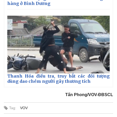
hàng ở Bình Dương
Thanh Hóa điều tra, truy bắt các đối tượng
dùng dao chém người gây thương tích
Tấn Phong/VOV-ĐBSCL
Tag:
VOV