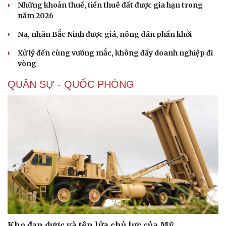
Những khoản thuế, tiền thuê đất được gia hạn trong
năm 2026
Na, nhãn Bắc Ninh được giá, nông dân phấn khởi
Xử lý đến cùng vướng mắc, không đẩy doanh nghiệp đi
vòng
Sức khỏe
Đời sống
QUÂN SỰ - QUỐC PHÒNG
Dinh dưỡng - món ngon
Nhà đẹp
Cây thuốc
Blog
Sản phụ khoa
Tình yêu - Gia đình
Nhi khoa
Nam khoa
Làm đẹp - giảm cân
Phòng mạch online
Ăn sạch sống khỏe
Kho đạn dược và tên lửa chủ lực của Mỹ