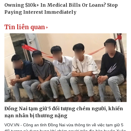
Thể thao
Ô tô - Xe máy
Bóng đá
Ô tô
Lịch thi đấu bóng đá
Xe máy
Thế giới thể thao
Tư vấn
Tin liên quan
eSports
Hậu trường
Đồng Nai tạm giữ 5 đối tượng chém người, khiến
nạn nhân bị thương nặng
VOV.VN - Công an tỉnh Đồng Nai vừa thông tin về việc tạm giữ 5