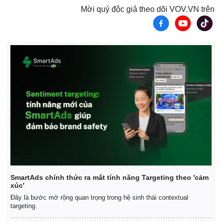
Mời quý độc giả theo dõi VOV.VN trên
Kinh tế
Thị trường
SmartAds chính thức ra mắt tính năng Targeting theo 'cảm
Bất động sản
Giá vàng
xúc'
Khởi nghiệp
Tiêu dùng
Đây là bước mở rộng quan trọng trong hệ sinh thái contextual
Tỷ giá
targeting.
Chứng khoán