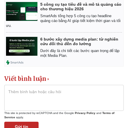
Giá cà phê
5 công cụ tạo tiêu đề và mô tả quảng cáo
cho thương hiệu 2026
SmartAds tổng hợp 5 công cụ tạo headline
quảng cáo bằng AI giúp tiết kiệm thời gian và tối
ưu.
6 bước xây dựng media plan: từ nghiên
cứu đối thủ đến đo lường
Dưới đây là chi tiết các bước quan trọng để lập
một Media Plan.
Viết bình luận
This site is protected by reCAPTCHA and the Google
Privacy Policy
and
Terms of
Service
apply.
Gửi tin