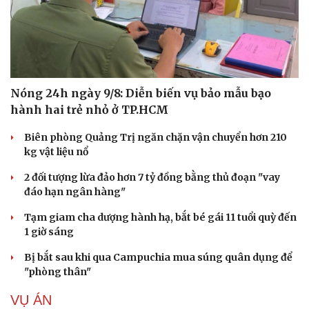
Nóng 24h ngày 9/8: Diễn biến vụ bảo mẫu bạo
hành hai trẻ nhỏ ở TP.HCM
Biên phòng Quảng Trị ngăn chặn vận chuyển hơn 210
kg vật liệu nổ
2 đối tượng lừa đảo hơn 7 tỷ đồng bằng thủ đoạn "vay
đáo hạn ngân hàng"
Tạm giam cha dượng hành hạ, bắt bé gái 11 tuổi quỳ đến
1 giờ sáng
Bị bắt sau khi qua Campuchia mua súng quân dụng để
"phòng thân"
VỤ ÁN