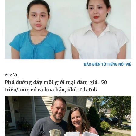
Vụ án
Vũ khí
Tin nóng
Việt Nam
Tư vấn luật
Phân tích