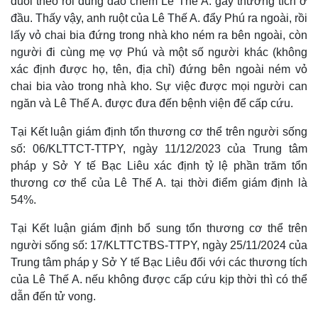
đuổi theo rồi dung dao chém Lê Thế A. gây thương tích ở
đầu. Thấy vậy, anh ruột của Lê Thế A. đẩy Phú ra ngoài, rồi
lấy vỏ chai bia đứng trong nhà kho ném ra bên ngoài, còn
người đi cùng mẹ vợ Phú và một số người khác (không
xác định được họ, tên, địa chỉ) đứng bên ngoài ném vỏ
chai bia vào trong nhà kho. Sự việc được mọi người can
ngăn và Lê Thế A. được đưa đến bệnh viện để cấp cứu.
Tại Kết luận giám định tổn thương cơ thể trên người sống
số: 06/KLTTCT-TTPY, ngày 11/12/2023 của Trung tâm
pháp y Sở Y tế Bạc Liêu xác định tỷ lệ phần trăm tổn
thương cơ thể của Lê Thế A. tại thời điểm giám định là
54%.
Thế giới
Multimedia
Quan sát
Video
Tại Kết luận giám định bổ sung tổn thương cơ thể trên
Cuộc sống đó đây
Ảnh
người sống số: 17/KLTTCTBS-TTPY, ngày 25/11/2024 của
Hồ sơ
E-Magazine
Trung tâm pháp y Sở Y tế Bạc Liêu đối với các thương tích
Infographic
của Lê Thế A. nếu không được cấp cứu kịp thời thì có thể
dẫn đến tử vong.