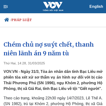
English
PHÁP LUẬT
/
Chém chủ nợ suýt chết, thanh
Chính trị
Xã hội
Đảng
Tin 24h
niên lãnh án 9 năm tù
Tổ chức nhân sự
Dự báo thời tiết
Quốc hội
Giáo dục
Thứ Hai, 14:28, 31/03/2025
Nhận diện sự thật
Dấu ấn VOV
Việc làm
VOV.VN - Ngày 31/3, Tòa án nhân dân tỉnh Bạc Liêu mở
Biển đảo
phiên tòa xét xử sơ thẩm vụ án hình sự đối với bị cáo
Thái Phương Phú (SN 1996), ngụ Khóm 2, phường Hộ
Phòng, thị xã Giá Rai, tỉnh Bạc Liêu về tội “Giết người”.
Theo cáo trạng, khoảng 22h30 ngày 14/7/2023, Lê Thế A.
(SN 1982), trú tại Khóm 2, phường Hộ Phòng, thị xã Giá