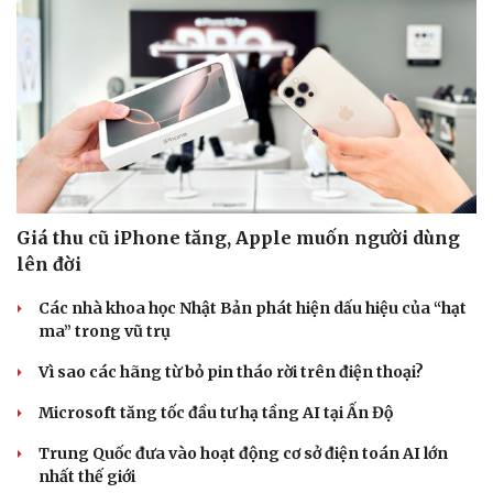
Giá thu cũ iPhone tăng, Apple muốn người dùng
lên đời
Các nhà khoa học Nhật Bản phát hiện dấu hiệu của “hạt
Văn hóa
Giải trí
ma” trong vũ trụ
Sân khấu - Điện ảnh
Nghệ sĩ
Vì sao các hãng từ bỏ pin tháo rời trên điện thoại?
Văn học
Thời trang
Âm nhạc
Sao Việt
Microsoft tăng tốc đầu tư hạ tầng AI tại Ấn Độ
Di sản
Trung Quốc đưa vào hoạt động cơ sở điện toán AI lớn
nhất thế giới