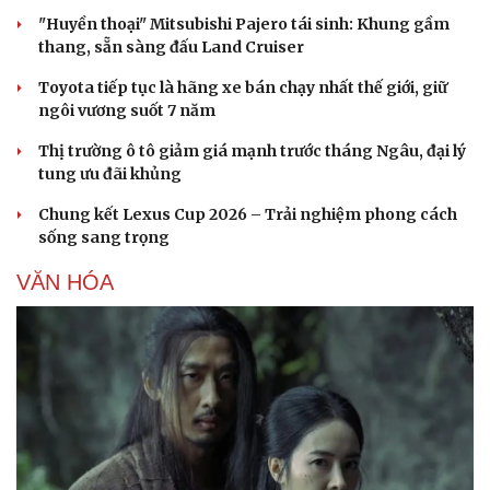
Sân khấu - Điện ảnh
Nghệ sĩ
"Huyền thoại" Mitsubishi Pajero tái sinh: Khung gầm
Văn học
Thời trang
thang, sẵn sàng đấu Land Cruiser
Âm nhạc
Sao Việt
Di sản
Toyota tiếp tục là hãng xe bán chạy nhất thế giới, giữ
ngôi vương suốt 7 năm
Thị trường ô tô giảm giá mạnh trước tháng Ngâu, đại lý
tung ưu đãi khủng
Chung kết Lexus Cup 2026 – Trải nghiệm phong cách
sống sang trọng
VĂN HÓA