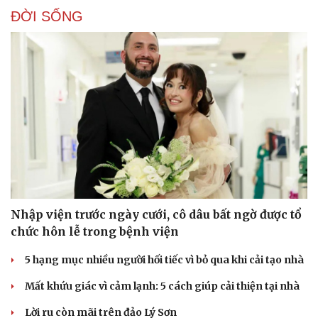
ĐỜI SỐNG
Nhập viện trước ngày cưới, cô dâu bất ngờ được tổ
Doanh nghiệp
Công nghệ
chức hôn lễ trong bệnh viện
Thông tin doanh nghiệp
Sành điệu
5 hạng mục nhiều người hối tiếc vì bỏ qua khi cải tạo nhà
Doanh nghiệp 24h
Tin Công nghệ
Doanh nhân
Trải nghiệm
Mất khứu giác vì cảm lạnh: 5 cách giúp cải thiện tại nhà
Vì cộng đồng
Chuyển đổi số
Lời ru còn mãi trên đảo Lý Sơn