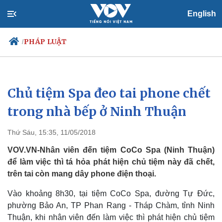
English
PHÁP LUẬT
/
Chủ tiệm Spa đeo tai phone chết
Chính trị
Xã hội
Đảng
Tin 24h
trong nhà bếp ở Ninh Thuận
Tổ chức nhân sự
Dự báo thời tiết
Quốc hội
Giáo dục
Thứ Sáu, 15:35, 11/05/2018
Nhận diện sự thật
Dấu ấn VOV
Việc làm
VOV.VN-Nhân viên đến tiệm CoCo Spa (Ninh Thuận)
Biển đảo
để làm việc thì tá hỏa phát hiện chủ tiệm này đã chết,
trên tai còn mang dây phone điện thoại.
Vào khoảng 8h30, tại tiệm CoCo Spa, đường Tự Đức,
phường Bảo An, TP Phan Rang - Tháp Chàm, tỉnh Ninh
Thuận, khi nhân viên đến làm việc thì phát hiện chủ tiệm