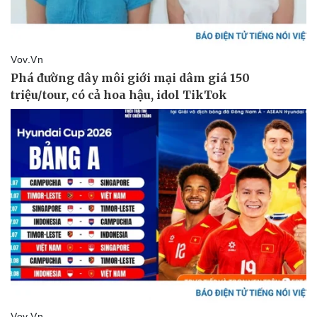
Pháp luật
Quân sự - Quốc phòng
Vụ án
Vũ khí
Tin nóng
Việt Nam
Tư vấn luật
Phân tích