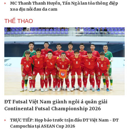
Du lịch
Podcast
MC Thanh Thanh Huyền, Tấn Ngà lan tỏa thông điệp
Tư vấn
Câu chuyện thời sự
xoa dịu nỗi đau da cam
Săn Tour
Đọc truyện đêm khuya
check-in
Cửa sổ tình yêu
THỂ THAO
Kể chuyện cho bé
Hạt giống tâm hồn
ĐT Futsal Việt Nam giành ngôi á quân giải
Continental Futsal Championship 2026
TRỰC TIẾP: Họp báo trước trận đấu ĐT Việt Nam - ĐT
Campuchia tại ASEAN Cup 2026