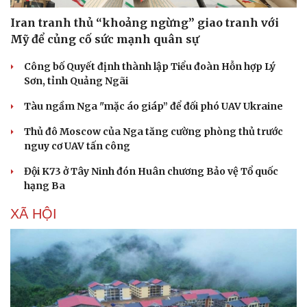
Iran tranh thủ “khoảng ngừng” giao tranh với
Mỹ để củng cố sức mạnh quân sự
Công bố Quyết định thành lập Tiểu đoàn Hỗn hợp Lý
Sơn, tỉnh Quảng Ngãi
Tàu ngầm Nga "mặc áo giáp” để đối phó UAV Ukraine
Thủ đô Moscow của Nga tăng cường phòng thủ trước
nguy cơ UAV tấn công
Đội K73 ở Tây Ninh đón Huân chương Bảo vệ Tổ quốc
hạng Ba
XÃ HỘI
Sức khỏe
Đời sống
Dinh dưỡng - món ngon
Nhà đẹp
Cây thuốc
Blog
Sản phụ khoa
Tình yêu - Gia đình
Nhi khoa
Nam khoa