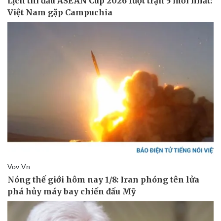
Kinh tế
Thị trường
Bất động sản
Giá vàng
Khởi nghiệp
Tiêu dùng
Tỷ giá
Chứng khoán
Giá cà phê