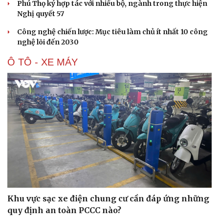
Phú Thọ ký hợp tác với nhiều bộ, ngành trong thực hiện
Nghị quyết 57
Công nghệ chiến lược: Mục tiêu làm chủ ít nhất 10 công
nghệ lõi đến 2030
Ô TÔ - XE MÁY
Khu vực sạc xe điện chung cư cần đáp ứng những
quy định an toàn PCCC nào?
Văn hóa
Giải trí