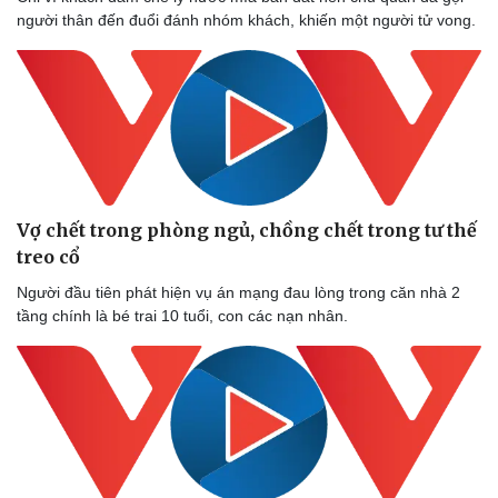
người thân đến đuổi đánh nhóm khách, khiến một người tử vong.
Vợ chết trong phòng ngủ, chồng chết trong tư thế
treo cổ
Người đầu tiên phát hiện vụ án mạng đau lòng trong căn nhà 2
tầng chính là bé trai 10 tuổi, con các nạn nhân.
Thể thao
Ô tô - Xe máy
Bóng đá
Ô tô
Lịch thi đấu bóng đá
Xe máy
Thế giới thể thao
Tư vấn
eSports
Hậu trường