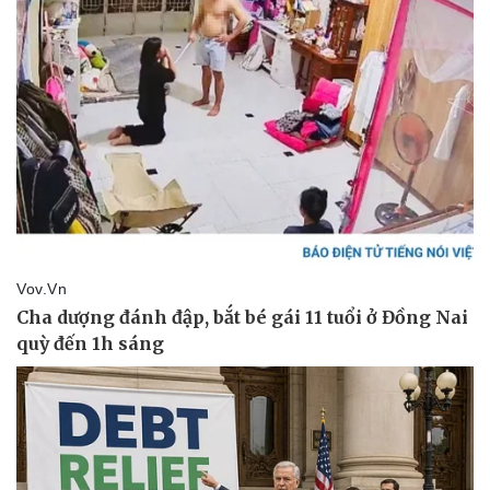
Thể thao
Ô tô - Xe máy
Bóng đá
Ô tô
Lịch thi đấu bóng đá
Xe máy
Thế giới thể thao
Tư vấn
eSports
Hậu trường