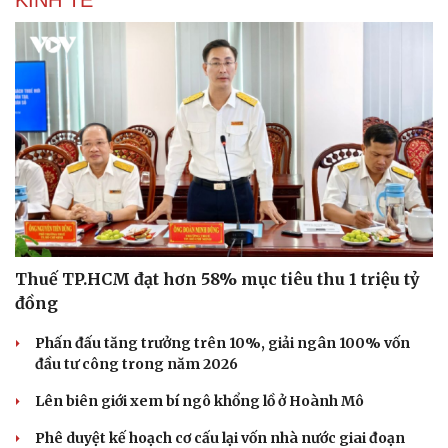
Văn hóa
Giải trí
Sân khấu - Điện ảnh
Nghệ sĩ
Văn học
Thời trang
Âm nhạc
Sao Việt
Di sản
Thuế TP.HCM đạt hơn 58% mục tiêu thu 1 triệu tỷ
đồng
Phấn đấu tăng trưởng trên 10%, giải ngân 100% vốn
đầu tư công trong năm 2026
Lên biên giới xem bí ngô khổng lồ ở Hoành Mô
Phê duyệt kế hoạch cơ cấu lại vốn nhà nước giai đoạn