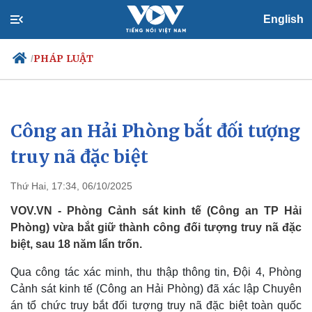
English
PHÁP LUẬT
/
Công an Hải Phòng bắt đối tượng
Chính trị
Xã hội
Đảng
Tin 24h
truy nã đặc biệt
Tổ chức nhân sự
Dự báo thời tiết
Quốc hội
Giáo dục
Thứ Hai, 17:34, 06/10/2025
Nhận diện sự thật
Dấu ấn VOV
Việc làm
VOV.VN - Phòng Cảnh sát kinh tế (Công an TP Hải
Biển đảo
Phòng) vừa bắt giữ thành công đối tượng truy nã đặc
biệt, sau 18 năm lẩn trốn.
Qua công tác xác minh, thu thập thông tin, Đội 4, Phòng
Cảnh sát kinh tế (Công an Hải Phòng) đã xác lập Chuyên
án tổ chức truy bắt đối tượng truy nã đặc biệt toàn quốc