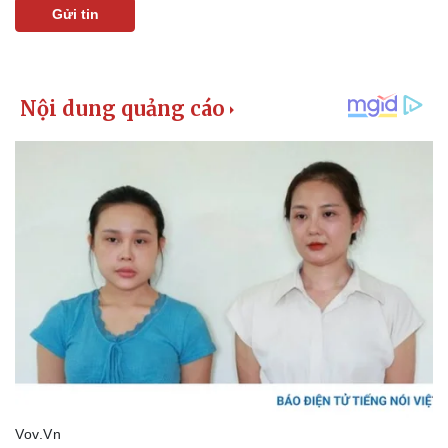
Gửi tin
Pháp luật
Quân sự - Quốc phòng
Vụ án
Vũ khí
Tin nóng
Việt Nam
Tư vấn luật
Phân tích