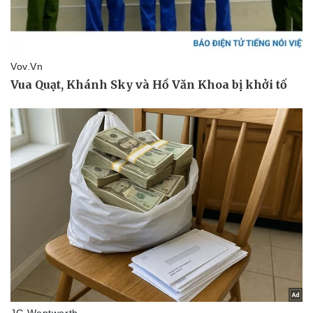
Doanh nghiệp
Công nghệ
Thông tin doanh nghiệp
Sành điệu
Doanh nghiệp 24h
Tin Công nghệ
Doanh nhân
Trải nghiệm
Vì cộng đồng
Chuyển đổi số