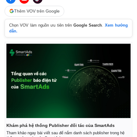
Thêm VOV trên Google
Chọn VOV làm nguồn ưu tiên trên
Google Search
.
Xem hướng
dẫn.
Kinh tế
Thị trường
Bất động sản
Giá vàng
Khởi nghiệp
Tiêu dùng
Tỷ giá
Chứng khoán
Giá cà phê
Khám phá hệ thống Publisher đối tác của SmartAds
Tham khảo ngay bài viết sau để nắm danh sách publisher trong hệ