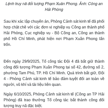
Lệnh truy nã đối tượng Phạm Xuân Phong. Ảnh: Công an
Hải Phòng
Sau khi xác lập chuyên án, Phòng Cảnh sát kinh tế đã phối
hợp chặt chẽ với các đơn vị nghiệp vụ Công an thành phố
Hải Phòng, Cục nghiệp vụ - Bộ Công an, Công an thành
phố Hồ Chí Minh, phát hiện nơi Phạm Xuân Phong lẩn
trốn.
Thế giới
Multimedia
Đến ngày 29/9/2025, Tổ công tác Đội 4 đã bắt giữ thành
Quan sát
Video
công đối tượng Phạm Xuân Phong tại số 42, đường số 2,
Cuộc sống đó đây
Ảnh
phường Tam Phú, TP. Hồ Chí Minh. Quá trình bắt giữ, Đội
Hồ sơ
E-Magazine
4 - Phòng Cảnh sát kinh tế bảo đảm tuyệt đối an toàn về
Infographic
người, vũ khí và tài liệu liên quan.
Ngày 6/10/2025, Phòng Cảnh sát kinh tế (Công an TP Hải
Phòng) đã trao thưởng Tổ công tác bắt thành công đối
tượng truy nã đặc biệt.