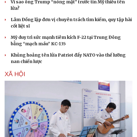
Vì sao ông Trump “nóng mặt” trước tin Mỹ thiếu tên
lửa?
Du lịch
Podcast
Lâm Đồng lập đơn vị chuyên trách tìm kiếm, quy tập hài
cốt liệt sĩ
Tư vấn
Câu chuyện thời sự
Săn Tour
Đọc truyện đêm khuya
Mỹ duy trì sức mạnh tiêm kích F-22 tại Trung Đông
check-in
Cửa sổ tình yêu
bằng “mạch máu” KC-135
Kể chuyện cho bé
Hạt giống tâm hồn
Khủng hoảng tên lửa Patriot đẩy NATO vào thế lưỡng
nan chiến lược
XÃ HỘI