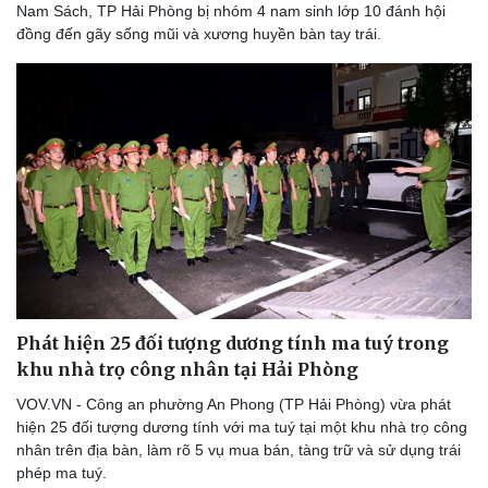
Nam Sách, TP Hải Phòng bị nhóm 4 nam sinh lớp 10 đánh hội
đồng đến gãy sống mũi và xương huyền bàn tay trái.
Phát hiện 25 đối tượng dương tính ma tuý trong
khu nhà trọ công nhân tại Hải Phòng
VOV.VN - Công an phường An Phong (TP Hải Phòng) vừa phát
Sức khỏe
Đời sống
hiện 25 đối tượng dương tính với ma tuý tại một khu nhà trọ công
Dinh dưỡng - món ngon
Nhà đẹp
nhân trên địa bàn, làm rõ 5 vụ mua bán, tàng trữ và sử dụng trái
Cây thuốc
Blog
phép ma tuý.
Sản phụ khoa
Tình yêu - Gia đình