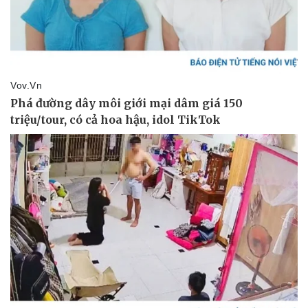
Pháp luật
Quân sự - Quốc phòng
Vụ án
Vũ khí
Tin nóng
Việt Nam
Tư vấn luật
Phân tích