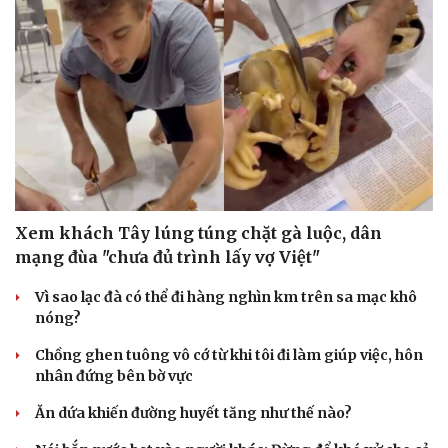
Thông tin doanh nghiệp
Sành điệu
Doanh nghiệp 24h
Tin Công nghệ
Doanh nhân
Trải nghiệm
Vì cộng đồng
Chuyển đổi số
Xem khách Tây lúng túng chặt gà luộc, dân
mạng đùa "chưa đủ trình lấy vợ Việt"
Vì sao lạc đà có thể đi hàng nghìn km trên sa mạc khô
nóng?
Chồng ghen tuông vô cớ từ khi tôi đi làm giúp việc, hôn
nhân đứng bên bờ vực
Ăn dứa khiến đường huyết tăng như thế nào?