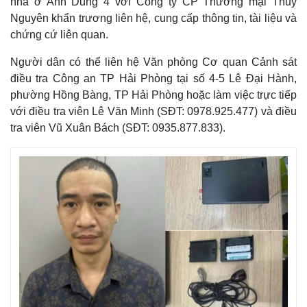
nhà ở Anh Dũng 4 với Công ty CP Thương mại Thủy
Nguyên khẩn trương liên hệ, cung cấp thông tin, tài liệu và
chứng cứ liên quan.
Người dân có thể liên hệ Văn phòng Cơ quan Cảnh sát
điều tra Công an TP Hải Phòng tại số 4-5 Lê Đại Hành,
phường Hồng Bàng, TP Hải Phòng hoặc làm việc trực tiếp
với điều tra viên Lê Văn Minh (SĐT: 0978.925.477) và điều
tra viên Vũ Xuân Bách (SĐT: 0935.877.833).
Thế giới
Multimedia
Quan sát
Video
Cuộc sống đó đây
Ảnh
Hồ sơ
E-Magazine
Infographic