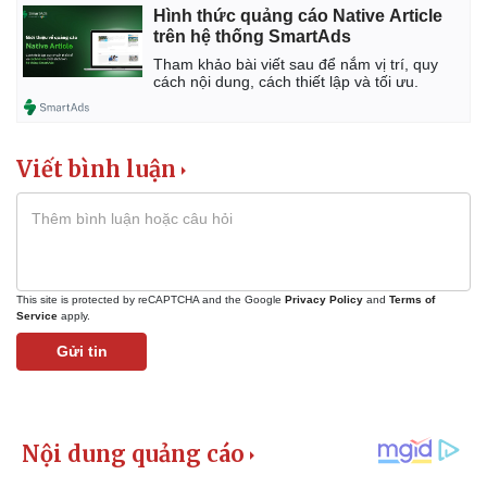
Hình thức quảng cáo Native Article
trên hệ thống SmartAds
Tham khảo bài viết sau để nắm vị trí, quy
cách nội dung, cách thiết lập và tối ưu.
Viết bình luận
This site is protected by reCAPTCHA and the Google
Privacy Policy
and
Terms of
Service
apply.
Kinh tế
Thị trường
Gửi tin
Bất động sản
Giá vàng
Khởi nghiệp
Tiêu dùng
Tỷ giá
Chứng khoán
Giá cà phê