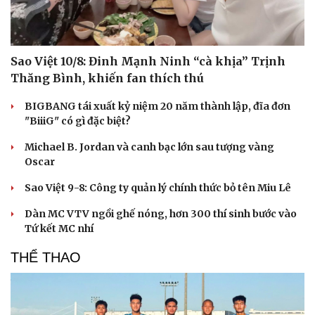
Sao Việt 10/8: Đinh Mạnh Ninh “cà khịa” Trịnh
Thăng Bình, khiến fan thích thú
BIGBANG tái xuất kỷ niệm 20 năm thành lập, đĩa đơn
"BiiiG" có gì đặc biệt?
Du lịch
Podcast
Michael B. Jordan và canh bạc lớn sau tượng vàng
Tư vấn
Câu chuyện thời sự
Oscar
Săn Tour
Đọc truyện đêm khuya
Sao Việt 9-8: Công ty quản lý chính thức bỏ tên Miu Lê
check-in
Cửa sổ tình yêu
Kể chuyện cho bé
Dàn MC VTV ngồi ghế nóng, hơn 300 thí sinh bước vào
Hạt giống tâm hồn
Tứ kết MC nhí
THỂ THAO