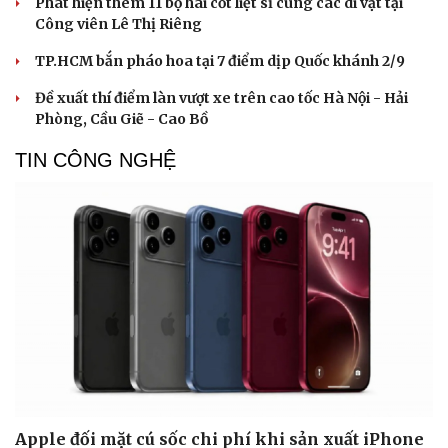
Phát hiện thêm 11 bộ hài cốt liệt sĩ cùng các di vật tại
Công viên Lê Thị Riêng
TP.HCM bắn pháo hoa tại 7 điểm dịp Quốc khánh 2/9
Đề xuất thí điểm làn vượt xe trên cao tốc Hà Nội - Hải
Phòng, Cầu Giẽ - Cao Bồ
TIN CÔNG NGHỆ
Cải chính
Apple đối mặt cú sốc chi phí khi sản xuất iPhone