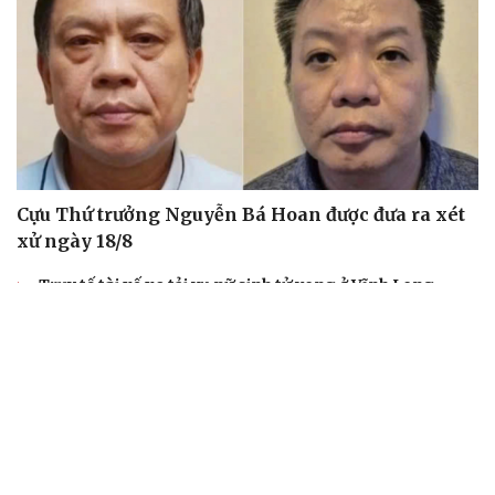
Cựu Thứ trưởng Nguyễn Bá Hoan được đưa ra xét
xử ngày 18/8
Truy tố tài xế xe tải vụ nữ sinh tử vong ở Vĩnh Long
Đối tượng điều hành tổ chức phản động núp bóng tôn
giáo lĩnh án 7 năm 6 tháng tù
Vụ gian lận thi tại Tuyên Quang: Khởi tố thêm 2 người,
nâng tổng số lên 29 bị can
Đoàn Bảo Châu bị phạt 7 năm tù về hành vi tuyên truyền
chống Nhà nước