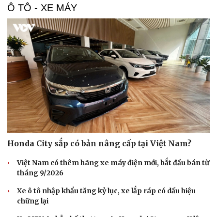
Ô TÔ - XE MÁY
Văn hóa
Giải trí
Sân khấu - Điện ảnh
Nghệ sĩ
Văn học
Thời trang
Âm nhạc
Sao Việt
Di sản
Honda City sắp có bản nâng cấp tại Việt Nam?
Việt Nam có thêm hãng xe máy điện mới, bắt đầu bán từ
tháng 9/2026
Xe ô tô nhập khẩu tăng kỷ lục, xe lắp ráp có dấu hiệu
chững lại