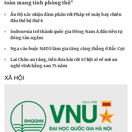
toàn mang tính phòng thủ”
Sức khỏe
Đời sống
Ấn Độ xác nhận đàm phán với Pháp về máy bay chiến
Dinh dưỡng - món ngon
Nhà đẹp
đấu thế hệ thứ 6
Cây thuốc
Blog
Sản phụ khoa
Tình yêu - Gia đình
Indonesia trở thành quốc gia Đông Nam Á đầu tiên tự
Nhi khoa
đóng tàu ngầm
Nam khoa
Nga cáo buộc NATO làm gia tăng căng thẳng ở Bắc Cực
Làm đẹp - giảm cân
Phòng mạch online
Lai Châu an táng, tiễn đưa hài cốt 47 liệt sĩ về nơi an
Ăn sạch sống khỏe
nghỉ vĩnh hằng sau 75 năm
XÃ HỘI