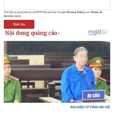
Lịch thi đấu bóng đá
Xe máy
Thế giới thể thao
Tư vấn
This site is protected by reCAPTCHA and the Google
Privacy Policy
and
Terms of
eSports
Service
apply.
Hậu trường
Gửi tin