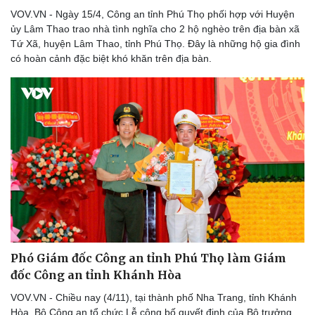
VOV.VN - Ngày 15/4, Công an tỉnh Phú Thọ phối hợp với Huyện
ủy Lâm Thao trao nhà tình nghĩa cho 2 hộ nghèo trên địa bàn xã
Tứ Xã, huyện Lâm Thao, tỉnh Phú Thọ. Đây là những hộ gia đình
có hoàn cảnh đặc biệt khó khăn trên địa bàn.
Du lịch
Podcast
Tư vấn
Câu chuyện thời sự
Săn Tour
Đọc truyện đêm khuya
check-in
Cửa sổ tình yêu
Kể chuyện cho bé
Hạt giống tâm hồn
Phó Giám đốc Công an tỉnh Phú Thọ làm Giám
đốc Công an tỉnh Khánh Hòa
VOV.VN - Chiều nay (4/11), tại thành phố Nha Trang, tỉnh Khánh
Hòa, Bộ Công an tổ chức Lễ công bố quyết định của Bộ trưởng