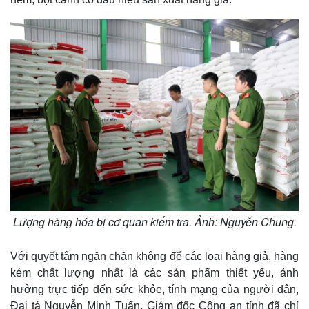
Lượng hàng hóa bị cơ quan kiểm tra. Ảnh: Nguyễn Chung.
Kinh tế
Thị trường
Bất động sản
Giá vàng
Khởi nghiệp
Tiêu dùng
Với quyết tâm ngăn chặn không để các loại hàng giả, hàng
Tỷ giá
kém chất lượng nhất là các sản phẩm thiết yếu, ảnh
Chứng khoán
hưởng trực tiếp đến sức khỏe, tính mạng của người dân,
Giá cà phê
Đại tá Nguyễn Minh Tuấn, Giám đốc Công an tỉnh đã chỉ