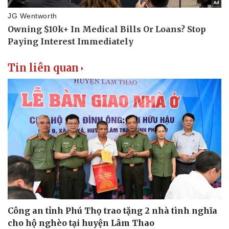
Sân khấu - Điện ảnh
Nghệ sĩ
Văn học
Thời trang
Âm nhạc
Sao Việt
Di sản
Tin liên quan
Công an tỉnh Phú Thọ trao tặng 2 nhà tình nghĩa
cho hộ nghèo tại huyện Lâm Thao