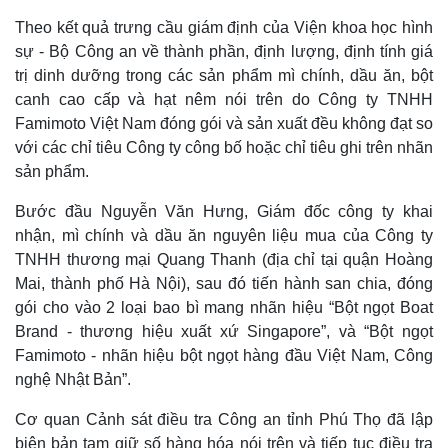
Theo kết quả trưng cầu giám định của Viện khoa học hình
sự - Bộ Công an về thành phần, định lượng, định tính giá
trị dinh dưỡng trong các sản phẩm mì chính, dầu ăn, bột
canh cao cấp và hạt nêm nói trên do Công ty TNHH
Famimoto Việt Nam đóng gói và sản xuất đều không đạt so
với các chỉ tiêu Công ty công bố hoặc chỉ tiêu ghi trên nhãn
Pháp luật
Quân sự - Quốc phòng
sản phẩm.
Vụ án
Vũ khí
Tin nóng
Việt Nam
Bước đầu Nguyễn Văn Hưng, Giám đốc công ty khai
Tư vấn luật
Phân tích
nhận, mì chính và dầu ăn nguyên liệu mua của Công ty
TNHH thương mại Quang Thanh (địa chỉ tại quận Hoàng
Mai, thành phố Hà Nội), sau đó tiến hành san chia, đóng
gói cho vào 2 loại bao bì mang nhãn hiệu “Bột ngọt Boat
Brand - thương hiệu xuất xứ Singapore”, và “Bột ngọt
Famimoto - nhãn hiệu bột ngọt hàng đầu Việt Nam, Công
nghệ Nhật Bản”.
Cơ quan Cảnh sát điều tra Công an tỉnh Phú Thọ đã lập
biên bản tạm giữ số hàng hóa nói trên và tiếp tục điều tra