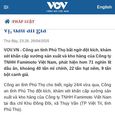
English
Công an Phú Thọ đột kích xưởng
sản xuất, phát hiện trăm tấn gia
PHÁP LUẬT
/
vị, dầu ăn giả
Thứ Bảy, 23:28, 26/04/2025
Chính trị
Xã hội
VOV.VN - Công an tỉnh Phú Thọ bất ngờ đột kích, khám
Đảng
Tin 24h
xét khẩn cấp xưởng sản xuất và kho hàng của Công ty
Tổ chức nhân sự
Dự báo thời tiết
TNHH Famimoto Việt Nam, phát hiện hơn 71 nghìn lít
Quốc hội
Giáo dục
dầu ăn, khoảng 40 tấn mì chính, 22 tấn hạt nêm, 9 tấn
Nhận diện sự thật
Dấu ấn VOV
bột canh giả.
Việc làm
Biển đảo
Công an tỉnh Phú Thọ cho biết, ngày 24/4 vừa qua, Công
an tỉnh Phú Thọ đột kích, khám xét khẩn cấp xưởng sản
xuất và kho hàng của Công ty TNHH Famimoto Việt Nam
tại địa chỉ Khu Đồng Đồi, xã Thụy Vân (TP Việt Trì, tỉnh
Phú Thọ).