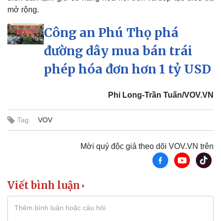
mở rộng.
Công an Phú Thọ phá
đường dây mua bán trái
phép hóa đơn hơn 1 tỷ USD
Phi Long-Trần Tuấn/VOV.VN
Tag:
VOV
Mời quý độc giả theo dõi VOV.VN trên
Viết bình luận
Thể thao
Ô tô - Xe máy
Bóng đá
Ô tô