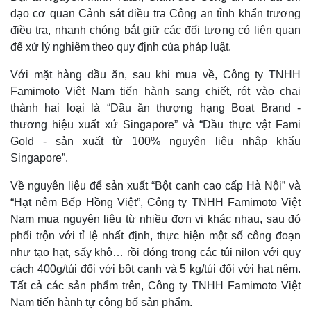
đạo cơ quan Cảnh sát điều tra Công an tỉnh khẩn trương
điều tra, nhanh chóng bắt giữ các đối tượng có liên quan
để xử lý nghiêm theo quy định của pháp luật.
Với mặt hàng dầu ăn, sau khi mua về, Công ty TNHH
Famimoto Việt Nam tiến hành sang chiết, rót vào chai
thành hai loại là “Dầu ăn thượng hạng Boat Brand -
thương hiệu xuất xứ Singapore” và “Dầu thực vật Fami
Gold - sản xuất từ 100% nguyên liệu nhập khẩu
Singapore”.
Về nguyên liệu để sản xuất “Bột canh cao cấp Hà Nội” và
“Hạt nêm Bếp Hồng Việt”, Công ty TNHH Famimoto Việt
Nam mua nguyên liệu từ nhiều đơn vị khác nhau, sau đó
phối trộn với tỉ lệ nhất định, thực hiện một số công đoạn
như tạo hạt, sấy khô… rồi đóng trong các túi nilon với quy
cách 400g/túi đối với bột canh và 5 kg/túi đối với hạt nêm.
Tất cả các sản phẩm trên, Công ty TNHH Famimoto Việt
Nam tiến hành tự công bố sản phẩm.