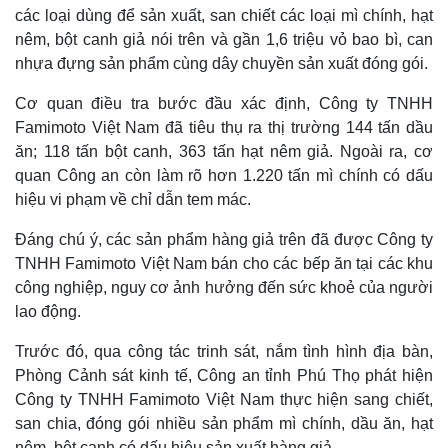
các loại dùng để sản xuất, san chiết các loại mì chính, hạt
nêm, bột canh giả nói trên và gần 1,6 triệu vỏ bao bì, can
Thế giới
Multimedia
nhựa đựng sản phẩm cùng dây chuyền sản xuất đóng gói.
Quan sát
Video
Cuộc sống đó đây
Ảnh
Cơ quan điều tra bước đầu xác định, Công ty TNHH
Hồ sơ
E-Magazine
Famimoto Việt Nam đã tiêu thụ ra thị trường 144 tấn dầu
Infographic
ăn; 118 tấn bột canh, 363 tấn hạt nêm giả. Ngoài ra, cơ
quan Công an còn làm rõ hơn 1.220 tấn mì chính có dấu
hiệu vi phạm về chỉ dẫn tem mác.
Đáng chú ý, các sản phẩm hàng giả trên đã được Công ty
TNHH Famimoto Việt Nam bán cho các bếp ăn tại các khu
công nghiệp, nguy cơ ảnh hưởng đến sức khoẻ của người
lao động.
Trước đó, qua công tác trinh sát, nắm tình hình địa bàn,
Phòng Cảnh sát kinh tế, Công an tỉnh Phú Thọ phát hiện
Công ty TNHH Famimoto Việt Nam thực hiện sang chiết,
san chia, đóng gói nhiều sản phẩm mì chính, dầu ăn, hạt
nêm, bột canh có dấu hiệu sản xuất hàng giả.