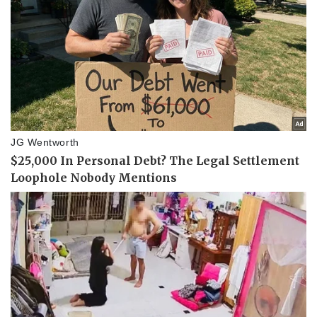
Sức khỏe
Đời sống
Dinh dưỡng - món ngon
Nhà đẹp
Cây thuốc
Blog
Sản phụ khoa
Tình yêu - Gia đình
Nhi khoa
Nam khoa
Làm đẹp - giảm cân
Phòng mạch online
Ăn sạch sống khỏe