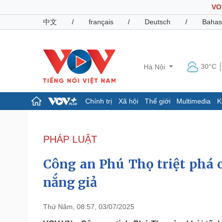
VO
中文
/
français
/
Deutsch
/
Bahas
30°C
Hà Nội
Chính trị
Xã hội
Thế giới
Multimedia
K
Chính trị
Xã hội
Đảng
Tin 24h
PHÁP LUẬT
Tổ chức nhân sự
Dự báo thời tiết
Quốc hội
Giáo dục
Công an Phú Thọ triệt phá 
Nhận diện sự thật
Dấu ấn VOV
Việc làm
nắng giả
Biển đảo
Pháp luật
Quân sự - Quốc phòng
Thứ Năm, 08:57, 03/07/2025
Vụ án
Vũ khí