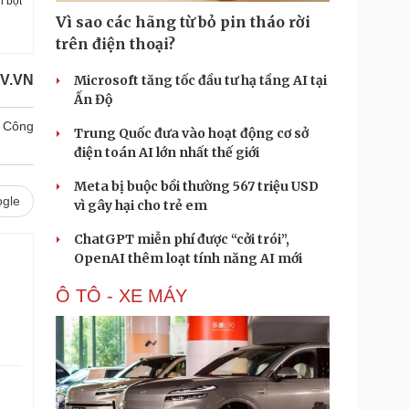
n bột
Vì sao các hãng từ bỏ pin tháo rời
trên điện thoại?
OV.VN
Microsoft tăng tốc đầu tư hạ tầng AI tại
Ấn Độ
Công
Trung Quốc đưa vào hoạt động cơ sở
điện toán AI lớn nhất thế giới
Meta bị buộc bồi thường 567 triệu USD
gle
vì gây hại cho trẻ em
ChatGPT miễn phí được “cởi trói”,
OpenAI thêm loạt tính năng AI mới
.
Ô TÔ - XE MÁY