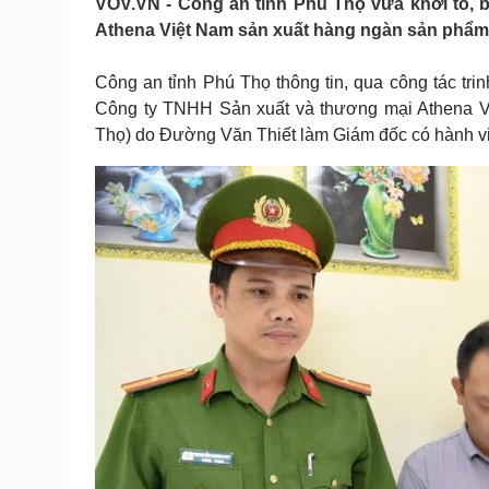
VOV.VN - Công an tỉnh Phú Thọ vừa khởi tố,
Tin nóng
Việt Nam
Athena Việt Nam sản xuất hàng ngàn sản phẩm
Tư vấn luật
Phân tích
Công an tỉnh Phú Thọ thông tin, qua công tác trin
Công ty TNHH Sản xuất và thương mại Athena Vi
Sức khỏe
Đời sống
Thọ) do Đường Văn Thiết làm Giám đốc có hành vi
Dinh dưỡng - món ngon
Nhà đẹp
Cây thuốc
Blog
Sản phụ khoa
Tình yêu - Gia đình
Nhi khoa
Nam khoa
Làm đẹp - giảm cân
Phòng mạch online
Ăn sạch sống khỏe
Cải chính