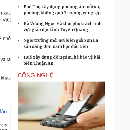
Phú Thọ xây dựng phương án mỗi xã,
phường không quá 3 trường công lập
n xác
 Việt
Bà Vương Ngọc Hà thôi phụ trách lĩnh
vực giáo dục tỉnh Tuyên Quang
F nhỏ
Ngôi trường mới nơi biên giới Sơn La
sẵn sàng đón năm học đầu tiên
Huế xây dựng đê ngầm, kè bảo vệ bãi
 và ra
biển Thuận An
CÔNG NGHỆ
 khác
dầu
ng ty