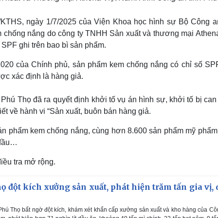
KL/KTHS, ngày 1/7/2025 của Viện Khoa học hình sự Bộ Công a
em chống nắng do công ty TNHH Sản xuất và thương mại Athena
ố SPF ghi trên bao bì sản phẩm.
2020 của Chính phủ, sản phẩm kem chống nắng có chỉ số SP
c xác định là hàng giả.
Phú Thọ đã ra quyết định khởi tố vụ án hình sự, khởi tố bị can
ết về hành vi “Sản xuất, buôn bán hàng giả.
 sản phẩm kem chống nắng, cùng hơn 8.600 sản phẩm mỹ phẩm
 đầu…
iều tra mở rộng.
 đột kích xưởng sản xuất, phát hiện trăm tấn gia vị, 
Phú Thọ bất ngờ đột kích, khám xét khẩn cấp xưởng sản xuất và kho hàng của Cô