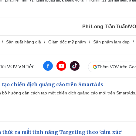
 phát hiện hơn 71 nghìn lít dầu ăn, khoảng 40 tấn mì chính, 22 tấn hạt nêm, 9 tấ
Phi Long-Trần Tuấn/V
Sản xuất hàng giả
Giám đốc mỹ phẩm
Sản phẩm làm đẹp
 dõi VOV.VN trên
Thêm VOV trên Goo
 tạo chiến dịch quảng cáo trên SmartAds
 bộ hướng dẫn cách tạo một chiến dịch quảng cáo mới trên SmartAds
thức ra mắt tính năng Targeting theo 'cảm xúc'