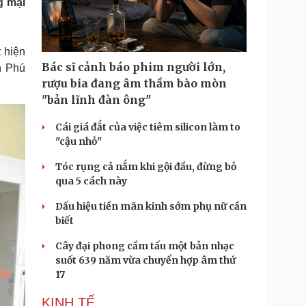
g mại
Doanh nghiệp 24h
Tin Công nghệ
Doanh nhân
Trải nghiệm
ì cộng đồng
Chuyển đổi số
t hiện
Bác sĩ cảnh báo phim người lớn,
h Phú
u lịch
Podcast
rượu bia đang âm thầm bào mòn
Tư vấn
Câu chuyện thời sự
"bản lĩnh đàn ông"
Săn Tour
Đọc truyện đêm khuya
heck-in
Cửa sổ tình yêu
Cái giá đắt của việc tiêm silicon làm to
Kể chuyện cho bé
"cậu nhỏ"
Hạt giống tâm hồn
Tóc rụng cả nắm khi gội đầu, đừng bỏ
qua 5 cách này
Dấu hiệu tiền mãn kinh sớm phụ nữ cần
biết
Cây đại phong cầm tấu một bản nhạc
suốt 639 năm vừa chuyển hợp âm thứ
17
KINH TẾ