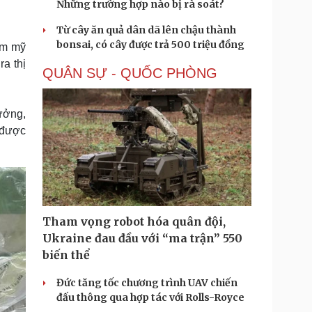
Những trường hợp nào bị rà soát?
Từ cây ăn quả dân dã lên chậu thành
bonsai, có cây được trả 500 triệu đồng
ẩm mỹ
a thị
QUÂN SỰ - QUỐC PHÒNG
ưởng,
 được
Tham vọng robot hóa quân đội,
Ukraine đau đầu với “ma trận” 550
biến thể
Đức tăng tốc chương trình UAV chiến
đấu thông qua hợp tác với Rolls-Royce