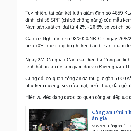
Tuy nhiên, tại bản kết luận giám định số 4859 
định: chỉ số SPF (chỉ số chống nắng) của mẫu k
Nam sản xuất chỉ đạt từ 4,2% - 26,6% so với chỉ s
Căn cứ Nghị định số 98/2020/NĐ-CP, ngày 26/8/
hơn 70% như công bố ghi trên bao bì sản phẩm đượ
Ngày 2/7, Cơ quan Cảnh sát điều tra Công an tỉnh 
lệnh bắt bị can để tạm giam đối với Đường Văn Thi
Cùng đó, cơ quan công an đã thu giữ gần 5.000
như kem dưỡng, sữa rửa mặt, nước hoa, dầu gội
Hiện vụ việc đang được cơ quan công an tiếp tục đ
Công an Phú Thọ
ăn giả
VOV.VN - Công an tỉnh 