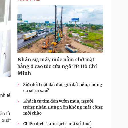
Nhân sự, máy móc nằm chờ mặt
bằng ở cao tốc cửa ngõ TP. Hồ Chí
Minh
Sửa đổi Luật đất đai, giá đất nền, chung
cư sẽ ra sao?
nh tế
Khách tự tìm đến vườn mua, người
trồng nhãn Hưng Yên không mất công
mời chào
ên từ
 xuất
Chiến dịch “làm sạch” mã số thuế: