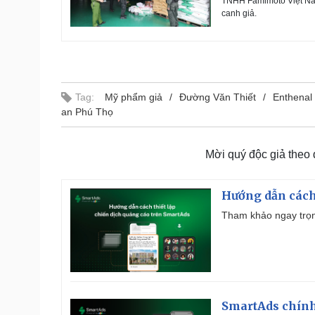
TNHH Famimoto Việt Nam,
canh giả.
Tag:
Mỹ phẩm giả
Đường Văn Thiết
Enthenal
an Phú Thọ
Mời quý độc giả theo
Hướng dẫn cách
Tham khảo ngay trọn
SmartAds chính 