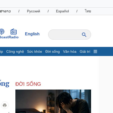
ສາລາວ
/
Русский
/
Español
/
ไทย
English
dcast
Radio
ệp
Công nghệ
Sức khỏe
Đời sống
Văn hóa
Giải trí
inh tế
Thị trường
ất động sản
Giá vàng
hởi nghiệp
Tiêu dùng
Tỷ giá
ống
ĐỜI SỐNG
Chứng khoán
Giá cà phê
oanh nghiệp
Công nghệ
hông tin doanh nghiệp
Sành điệu