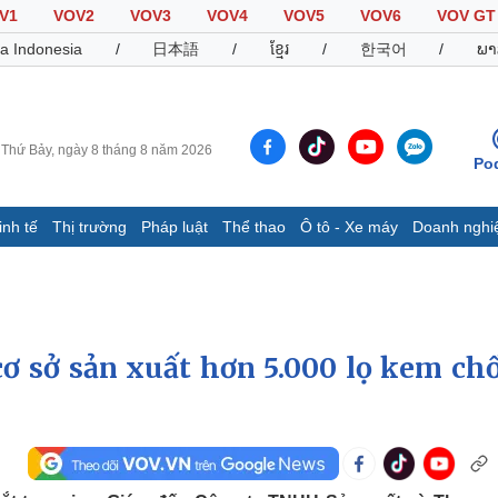
V1
VOV2
VOV3
VOV4
VOV5
VOV6
VOV GT
a Indonesia
/
日本語
/
ខ្មែរ
/
한국어
/
ພາ
Thứ Bảy, ngày 8 tháng 8 năm 2026
Po
inh tế
Thị trường
Pháp luật
Thể thao
Ô tô - Xe máy
Doanh nghi
Thế giới
Multimedia
K
Quan sát
Video
B
Cuộc sống đó đây
Ảnh
K
Hồ sơ
E-Magazine
cơ sở sản xuất hơn 5.000 lọ kem ch
Infographic
Thể thao
Ô tô - Xe máy
D
Bóng đá
Ô tô
T