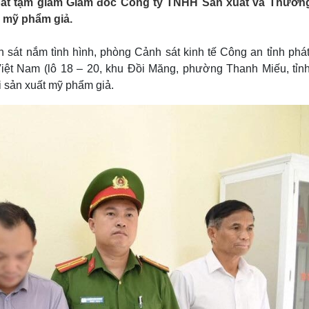
 bắt tạm giam Giám đốc Công ty TNHH Sản xuất và Thươn
Lịch thi đấu bóng đá
Xe máy
 mỹ phẩm giả.
Thế giới thể thao
Tư vấn
eSports
V
Hậu trường
h sát nắm tình hình, phòng Cảnh sát kinh tế Công an tỉnh phá
ệt Nam (lô 18 – 20, khu Đồi Măng, phường Thanh Miếu, tỉn
Văn hóa
Giải trí
D
 sản xuất mỹ phẩm giả.
Sân khấu - Điện ảnh
Nghệ sĩ
Văn học
Thời trang
Âm nhạc
Sao Việt
c
Di sản