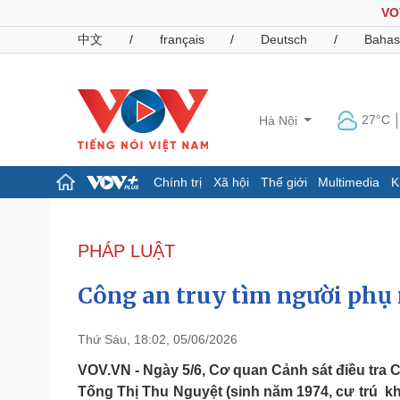
VO
中文
/
français
/
Deutsch
/
Bahas
27°C
Hà Nội
Chính trị
Xã hội
Thế giới
Multimedia
K
Chính trị
Xã hội
Đảng
Tin 24h
PHÁP LUẬT
Tổ chức nhân sự
Dự báo thời tiết
Quốc hội
Giáo dục
Công an truy tìm người phụ n
Nhận diện sự thật
Dấu ấn VOV
Việc làm
Biển đảo
Thứ Sáu, 18:02, 05/06/2026
Pháp luật
Quân sự - Quốc phòng
VOV.VN - Ngày 5/6, Cơ quan Cảnh sát điều tra Cô
Tống Thị Thu Nguyệt (sinh năm 1974, cư trú 
Vụ án
Vũ khí