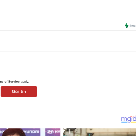
ms of Service
apply.
Gửi tin