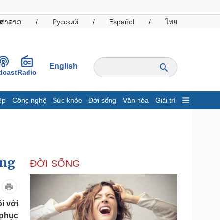
ສາລາວ
/
Русский
/
Español
/
ไทย
English
dcast
Radio
ệp
Công nghệ
Sức khỏe
Đời sống
Văn hóa
Giải trí
inh tế
Thị trường
ất động sản
Giá vàng
hởi nghiệp
Tiêu dùng
Tỷ giá
ồng
ĐỜI SỐNG
Chứng khoán
Giá cà phê
oanh nghiệp
Công nghệ
i với
 phục
hông tin doanh nghiệp
Sành điệu