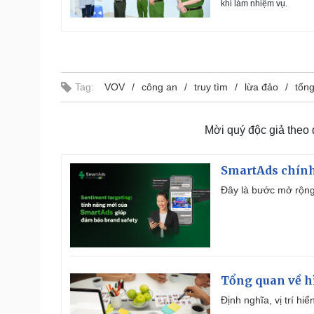
khi làm nhiệm vụ.
Tag:
VOV
công an
truy tìm
lừa đảo
tống
Mời quý độc giả theo
SmartAds chính 
Đây là bước mở rộng 
Tổng quan về h
Định nghĩa, vị trí hi