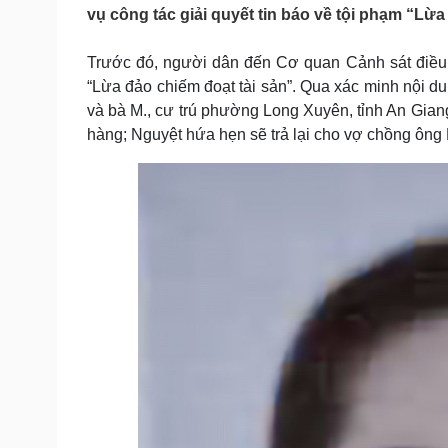
Tin nóng
Việt Nam
vụ công tác giải quyết tin báo về tội phạm “Lừa
Tư vấn luật
Phân tích
Trước đó, người dân đến Cơ quan Cảnh sát điều 
“Lừa đảo chiếm đoạt tài sản”. Qua xác minh nội du
Sức khỏe
Đời sống
và bà M., cư trú phường Long Xuyên, tỉnh An Gian
hàng; Nguyệt hứa hẹn sẽ trả lại cho vợ chồng ông
Dinh dưỡng - món ngon
Nhà đẹp
Cây thuốc
Blog
Sản phụ khoa
Tình yêu - Gia đình
Nhi khoa
Nam khoa
Làm đẹp - giảm cân
Phòng mạch online
Ăn sạch sống khỏe
Cải chính