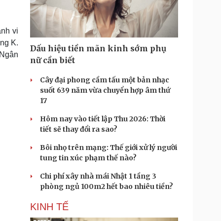
Doanh nghiệp 24h
Tin Công nghệ
Doanh nhân
Trải nghiệm
ì cộng đồng
Chuyển đổi số
nh vi
ông K.
Dấu hiệu tiền mãn kinh sớm phụ
u lịch
Podcast
 Ngân
nữ cần biết
Tư vấn
Câu chuyện thời sự
Săn Tour
Đọc truyện đêm khuya
Cây đại phong cầm tấu một bản nhạc
heck-in
Cửa sổ tình yêu
suốt 639 năm vừa chuyển hợp âm thứ
Kể chuyện cho bé
17
Hạt giống tâm hồn
Hôm nay vào tiết lập Thu 2026: Thời
tiết sẽ thay đổi ra sao?
Bôi nhọ trên mạng: Thế giới xử lý người
tung tin xúc phạm thế nào?
Chi phí xây nhà mái Nhật 1 tầng 3
phòng ngủ 100m2 hết bao nhiêu tiền?
KINH TẾ