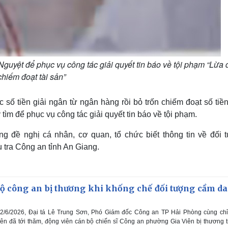
Nguyệt để phục vụ công tác giải quyết tin báo về tội phạm “Lừa
chiếm đoạt tài sản”
ố tiền giải ngân từ ngân hàng rồi bỏ trốn chiếm đoạt số tiền 
tìm để phục vụ công tác giải quyết tin báo về tội phạm.
g đề nghị cá nhân, cơ quan, tổ chức biết thông tin về đối 
tra Công an tỉnh An Giang.
ộ công an bị thương khi khống chế đối tượng cầm da
2/6/2026, Đại tá Lê Trung Sơn, Phó Giám đốc Công an TP Hải Phòng cùng chỉ
n đã tới thăm, động viên cán bộ chiến sĩ Công an phường Gia Viên bị thương 