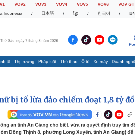
V1
VOV2
VOV3
VOV4
VOV5
VOV6
VOV GT
a Indonesia
/
日本語
/
ខ្មែរ
/
한국어
/
ພາ
Thứ Sáu, ngày 7 tháng 8 năm 2026
Po
inh tế
Thị trường
Pháp luật
Thể thao
Ô tô - Xe máy
Doanh nghi
Thế giới
Multimedia
K
Quan sát
Video
B
Cuộc sống đó đây
Ảnh
K
Hồ sơ
E-Magazine
ữ bị tố lừa đảo chiếm đoạt 1,8 tỷ đ
Infographic
Thể thao
Ô tô - Xe máy
D
ng an tỉnh An Giang cho biết, vừa ra quyết định truy tìm đố
khóm Đông Thịnh 8, phường Long Xuyên, tỉnh An Giang) để
Bóng đá
Ô tô
T