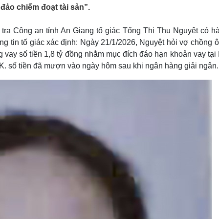
Lịch thi đấu bóng đá
Xe máy
 đảo chiếm đoạt tài sản”.
Thế giới thể thao
Tư vấn
eSports
V
tra Công an tỉnh An Giang tố giác Tống Thị Thu Nguyệt có hà
Hậu trường
ng tin tố giác xác định: Ngày 21/1/2026, Nguyệt hỏi vợ chồng 
Văn hóa
Giải trí
D
g vay số tiền 1,8 tỷ đồng nhằm mục đích đáo hạn khoản vay tại
 K. số tiền đã mượn vào ngày hôm sau khi ngân hàng giải ngân.
Sân khấu - Điện ảnh
Nghệ sĩ
Văn học
Thời trang
Âm nhạc
Sao Việt
c
Di sản