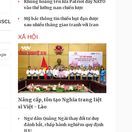
Khủng hoảng tên lửa Patriot đẩy NATO
vào thế lưỡng nan chiến lược
Mỹ bác thông tin thiếu hụt đạn dược
ĐBSCL
sau nhiều tháng giao tranh với Iran
XÃ HỘI
gle
Nâng cấp, tôn tạo Nghĩa trang liệt
sĩ Việt - Lào
Ngư dân Quảng Ngãi thay đổi tư duy
đánh bắt, chấp hành nghiêm quy định
IUU