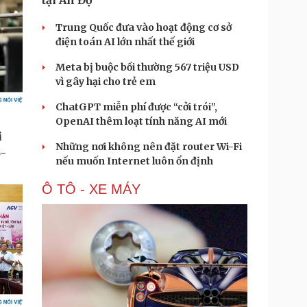
tại Ấn Độ
Trung Quốc đưa vào hoạt động cơ sở
điện toán AI lớn nhất thế giới
Meta bị buộc bồi thường 567 triệu USD
vì gây hại cho trẻ em
ChatGPT miễn phí được “cởi trói”,
OpenAI thêm loạt tính năng AI mới
Những nơi không nên đặt router Wi-Fi
nếu muốn Internet luôn ổn định
Ô TÔ - XE MÁY