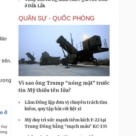
ở Đắk Lắk
QUÂN SỰ - QUỐC PHÒNG
 đảo
trên.
tượng
Vì sao ông Trump “nóng mặt” trước
tin Mỹ thiếu tên lửa?
Lâm Đồng lập đơn vị chuyên trách tìm
kiếm, quy tập hài cốt liệt sĩ
o ở
Mỹ duy trì sức mạnh tiêm kích F-22 tại
Trung Đông bằng “mạch máu” KC-135
 huy
trong