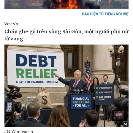
Thể thao
Ô tô - Xe máy
Bóng đá
Ô tô
Lịch thi đấu bóng đá
Xe máy
Thế giới thể thao
Tư vấn
eSports
Hậu trường