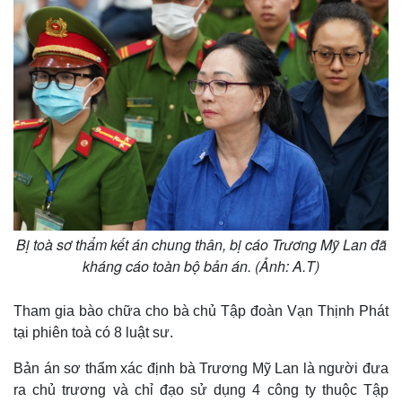
Bị toà sơ thẩm kết án chung thân, bị cáo Trương Mỹ Lan đã
Thế giới
Multimedia
kháng cáo toàn bộ bản án. (Ảnh: A.T)
Quan sát
Video
Cuộc sống đó đây
Ảnh
Tham gia bào chữa cho bà chủ Tập đoàn Vạn Thịnh Phát
Hồ sơ
E-Magazine
tại phiên toà có 8 luật sư.
Infographic
Bản án sơ thẩm xác định bà Trương Mỹ Lan là người đưa
ra chủ trương và chỉ đạo sử dụng 4 công ty thuộc Tập