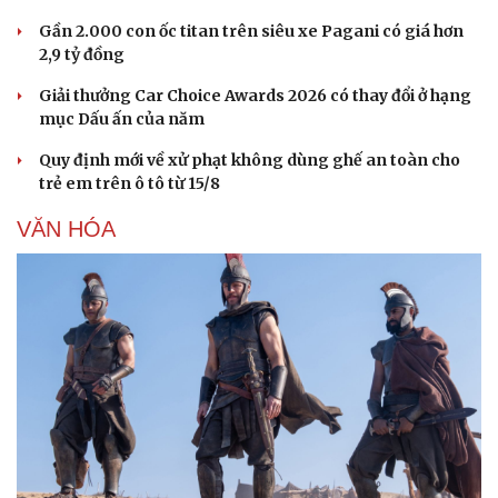
Gần 2.000 con ốc titan trên siêu xe Pagani có giá hơn
2,9 tỷ đồng
Giải thưởng Car Choice Awards 2026 có thay đổi ở hạng
mục Dấu ấn của năm
Quy định mới về xử phạt không dùng ghế an toàn cho
trẻ em trên ô tô từ 15/8
VĂN HÓA
Du lịch
Podcast
Tư vấn
Câu chuyện thời sự
Săn Tour
Đọc truyện đêm khuya
check-in
Cửa sổ tình yêu
Kể chuyện cho bé