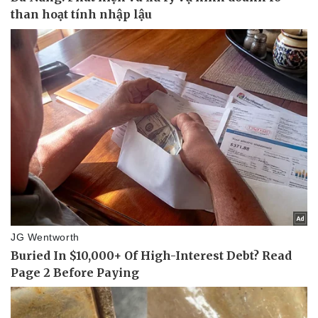
Vụ án
Vũ khí
Tin nóng
Việt Nam
Tư vấn luật
Phân tích