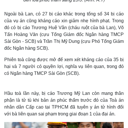
Ngoài bà Lan, có 27 bị cáo khác trong tổng số 34 bị cáo
của vụ án cũng kháng cáo xin giảm nhẹ hình phạt. Trong
đó có bị cáo Trương Huệ Vân (cháu ruột của bà Lan), Võ
Tấn Hoàng Văn (cựu Tổng Giám đốc Ngân hàng TMCP
Sài Gòn - SCB) và Trần Thị Mỹ Dung (cựu Phó Tổng Giám
đốc Ngân hàng SCB).
Phiên toà cũng được mở để xem xét kháng cáo của 35 bị
hại và 7 người có quyền lợi, nghĩa vụ liên quan, trong đó
có Ngân hàng TMCP Sài Gòn (SCB).
Hầu toà lần này, bị cáo Trương Mỹ Lan còn mang thân
phận là tử tù khi bản án phúc thẩm trước đó của Toà án
nhân dân Cấp cao tại TPHCM đã tuyên y án tử hình đối
với bà liên quan sai phạm trong giai đoạn 1 của đại án.