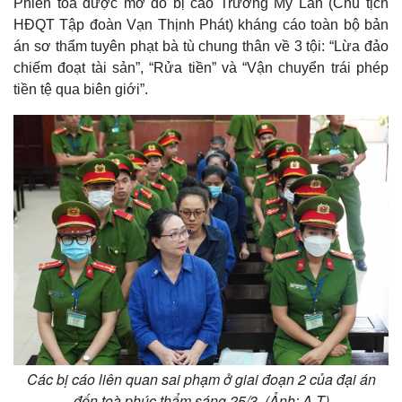
Phiên toà được mở do bị cáo Trương Mỹ Lan (Chủ tịch
HĐQT Tập đoàn Vạn Thịnh Phát) kháng cáo toàn bộ bản
án sơ thẩm tuyên phạt bà tù chung thân về 3 tội: “Lừa đảo
chiếm đoạt tài sản”, “Rửa tiền” và “Vận chuyển trái phép
tiền tệ qua biên giới”.
Các bị cáo liên quan sai phạm ở giai đoạn 2 của đại án
đến toà phúc thẩm sáng 25/3. (Ảnh: A.T)