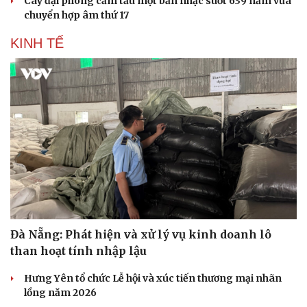
Cây đại phong cầm tấu một bản nhạc suốt 639 năm vừa
chuyển hợp âm thứ 17
KINH TẾ
Sức khỏe
Đời sống
Dinh dưỡng - món ngon
Nhà đẹp
Cây thuốc
Blog
Sản phụ khoa
Tình yêu - Gia đình
Nhi khoa
Nam khoa
Làm đẹp - giảm cân
Phòng mạch online
Ăn sạch sống khỏe
Đà Nẵng: Phát hiện và xử lý vụ kinh doanh lô
than hoạt tính nhập lậu
Hưng Yên tổ chức Lễ hội và xúc tiến thương mại nhãn
lồng năm 2026