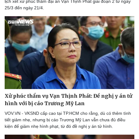
lịch xét xử phúc thẩm đại án Vạn Thịnh Phát giai đoạn 2 từ ngày
25/3 đến ngày 21/4.
Xử phúc thẩm vụ Vạn Thịnh Phát: Đề nghị y án tử
hình với bị cáo Trương Mỹ Lan
VOV.VN - VKSND cấp cao tại TP.HCM cho rằng, dù có thêm tình
tiết giảm nhẹ, nhưng bị cáo Trương Mỹ Lan vẫn chưa đủ điều
kiện để giảm nhẹ hình phạt, từ đó đề nghị y án tử hình.