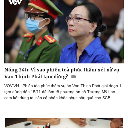
Doanh nghiệp
Công nghệ
Thông tin doanh nghiệp
Sành điệu
Doanh nghiệp 24h
Tin Công nghệ
Doanh nhân
Trải nghiệm
Vì cộng đồng
Chuyển đổi số
Nóng 24h: Vì sao phiên toà phúc thẩm xét xử vụ
Vạn Thịnh Phát tạm dừng?
VOV.VN - Phiên tòa phúc thẩm vụ án Vạn Thịnh Phát giai đoạn 1
tạm dừng đến 15/11 để làm rõ phương án bà Trương Mỹ Lan
cam kết dùng tài sản cá nhân khắc phục hậu quả cho SCB.