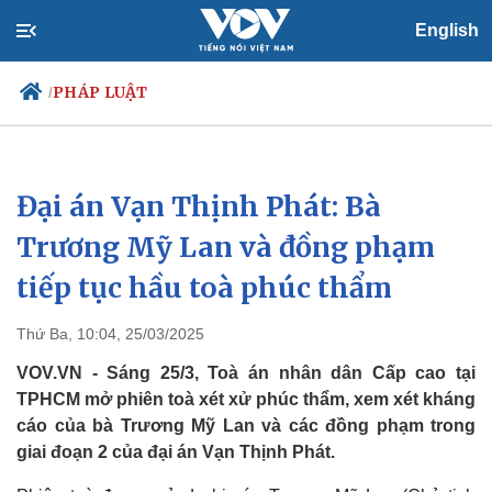
English
PHÁP LUẬT
/
Đại án Vạn Thịnh Phát: Bà
Chính trị
Xã hội
Đảng
Tin 24h
Trương Mỹ Lan và đồng phạm
Tổ chức nhân sự
Dự báo thời tiết
tiếp tục hầu toà phúc thẩm
Quốc hội
Giáo dục
Nhận diện sự thật
Dấu ấn VOV
Việc làm
Thứ Ba, 10:04, 25/03/2025
Biển đảo
VOV.VN - Sáng 25/3, Toà án nhân dân Cấp cao tại
TPHCM mở phiên toà xét xử phúc thẩm, xem xét kháng
cáo của bà Trương Mỹ Lan và các đồng phạm trong
giai đoạn 2 của đại án Vạn Thịnh Phát.