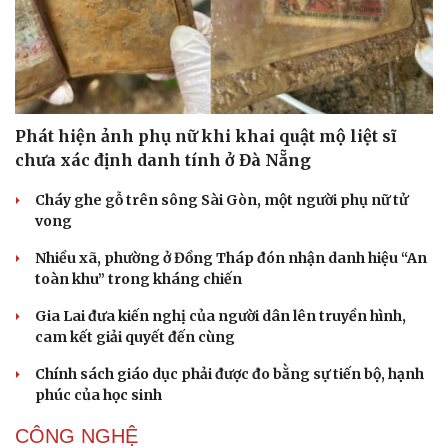
Phát hiện ảnh phụ nữ khi khai quật mộ liệt sĩ
chưa xác định danh tính ở Đà Nẵng
Cháy ghe gỗ trên sông Sài Gòn, một người phụ nữ tử
vong
Nhiều xã, phường ở Đồng Tháp đón nhận danh hiệu “An
toàn khu” trong kháng chiến
Văn hóa
Giải trí
Gia Lai đưa kiến nghị của người dân lên truyền hình,
Sân khấu - Điện ảnh
Nghệ sĩ
cam kết giải quyết đến cùng
Văn học
Thời trang
Âm nhạc
Sao Việt
Chính sách giáo dục phải được đo bằng sự tiến bộ, hạnh
Di sản
phúc của học sinh
CÔNG NGHỆ