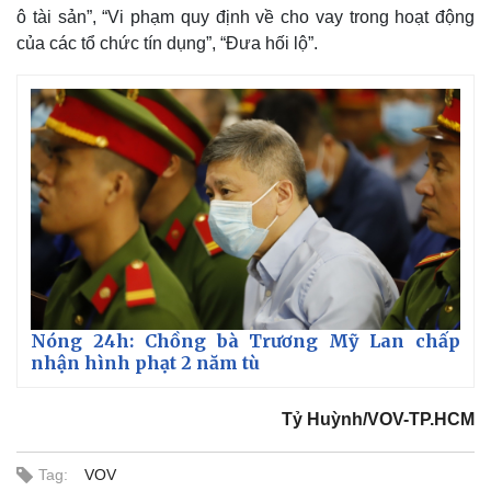
ô tài sản”, “Vi phạm quy định về cho vay trong hoạt động
của các tổ chức tín dụng”, “Đưa hối lộ”.
Nóng 24h: Chồng bà Trương Mỹ Lan chấp
nhận hình phạt 2 năm tù
Kinh tế
Thị trường
Bất động sản
Giá vàng
Tỷ Huỳnh/VOV-TP.HCM
Khởi nghiệp
Tiêu dùng
Tỷ giá
Tag:
VOV
Chứng khoán