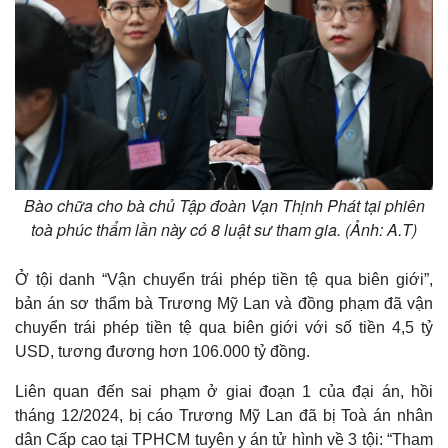
Bào chữa cho bà chủ Tập đoàn Vạn Thịnh Phát tại phiên
toà phúc thẩm lần này có 8 luật sư tham gia. (Ảnh: A.T)
Ở tội danh “Vận chuyển trái phép tiền tệ qua biên giới”,
bản án sơ thẩm bà Trương Mỹ Lan và đồng phạm đã vận
chuyển trái phép tiền tệ qua biên giới với số tiền 4,5 tỷ
USD, tương đương hơn 106.000 tỷ đồng.
Liên quan đến sai phạm ở giai đoạn 1 của đại án, hồi
tháng 12/2024, bị cáo Trương Mỹ Lan đã bị Toà án nhân
dân Cấp cao tại TPHCM tuyên y án tử hình về 3 tội: “Tham