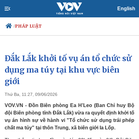
English
PHÁP LUẬT
/
Đắk Lắk khởi tố vụ án tổ chức sử
Chính trị
Xã hội
Đảng
Tin 24h
dụng ma túy tại khu vực biên
Tổ chức nhân sự
Dự báo thời tiết
giới
Quốc hội
Giáo dục
Nhận diện sự thật
Dấu ấn VOV
Việc làm
Thứ Ba, 11:27, 09/06/2026
Biển đảo
VOV.VN - Đồn Biên phòng Ea H'Leo (Ban Chỉ huy Bộ
đội Biên phòng tỉnh Đắk Lắk) vừa ra quyết định khởi tố
vụ án hình sự về hành vi "Tổ chức sử dụng trái phép
chất ma túy" tại thôn Trung, xã biên giới Ia Lốp.