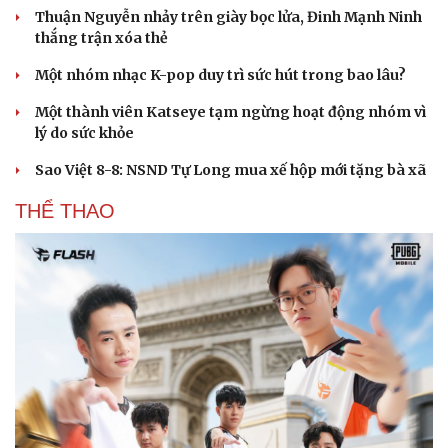
Thuận Nguyễn nhảy trên giày bọc lửa, Đinh Mạnh Ninh
thắng trận xóa thẻ
Một nhóm nhạc K-pop duy trì sức hút trong bao lâu?
Một thành viên Katseye tạm ngừng hoạt động nhóm vì
lý do sức khỏe
Sao Việt 8-8: NSND Tự Long mua xế hộp mới tặng bà xã
THỂ THAO
Du lịch
Podcast
Tư vấn
Câu chuyện thời sự
Săn Tour
Đọc truyện đêm khuya
check-in
Cửa sổ tình yêu
Kể chuyện cho bé
Hạt giống tâm hồn