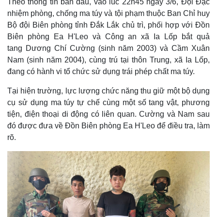
Theo thông tin ban đầu, vào lúc 22h45 ngày 3/6, Đội Đặc
nhiệm phòng, chống ma túy và tội phạm thuộc Ban Chỉ huy
Bộ đội Biên phòng tỉnh Đắk Lắk chủ trì, phối hợp với Đồn
Biên phòng Ea H'Leo và Công an xã Ia Lốp bắt quả
tang Dương Chí Cường (sinh năm 2003) và Cầm Xuân
Nam (sinh năm 2004), cùng trú tại thôn Trung, xã Ia Lốp,
đang có hành vi tổ chức sử dụng trái phép chất ma túy.
Tại hiện trường, lực lượng chức năng thu giữ một bộ dụng
cụ sử dụng ma túy tự chế cùng một số tang vật, phương
tiện, điện thoại di động có liên quan. Cường và Nam sau
đó được đưa về Đồn Biên phòng Ea H'Leo để điều tra, làm
rõ.