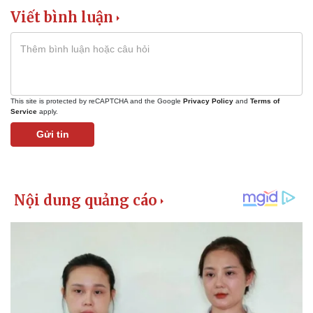
Viết bình luận
This site is protected by reCAPTCHA and the Google
Privacy Policy
and
Terms of
Service
apply.
Gửi tin
Kinh tế
Thị trường
Bất động sản
Giá vàng
Khởi nghiệp
Tiêu dùng
Tỷ giá
Chứng khoán
Giá cà phê