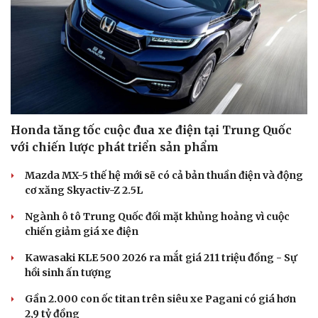
Honda tăng tốc cuộc đua xe điện tại Trung Quốc
với chiến lược phát triển sản phẩm
Văn hóa
Giải trí
Mazda MX-5 thế hệ mới sẽ có cả bản thuần điện và động
Sân khấu - Điện ảnh
Nghệ sĩ
cơ xăng Skyactiv-Z 2.5L
Văn học
Thời trang
Âm nhạc
Sao Việt
Ngành ô tô Trung Quốc đối mặt khủng hoảng vì cuộc
Di sản
chiến giảm giá xe điện
Kawasaki KLE 500 2026 ra mắt giá 211 triệu đồng - Sự
hồi sinh ấn tượng
Gần 2.000 con ốc titan trên siêu xe Pagani có giá hơn
2,9 tỷ đồng