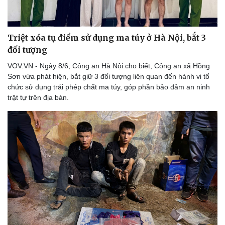
Bóng đá
Ô tô
Lịch thi đấu bóng đá
Xe máy
Thế giới thể thao
Tư vấn
eSports
Triệt xóa tụ điểm sử dụng ma túy ở Hà Nội, bắt 3
Hậu trường
đối tượng
VOV.VN - Ngày 8/6, Công an Hà Nội cho biết, Công an xã Hồng
Sơn vừa phát hiện, bắt giữ 3 đối tượng liên quan đến hành vi tổ
chức sử dụng trái phép chất ma túy, góp phần bảo đảm an ninh
trật tự trên địa bàn.