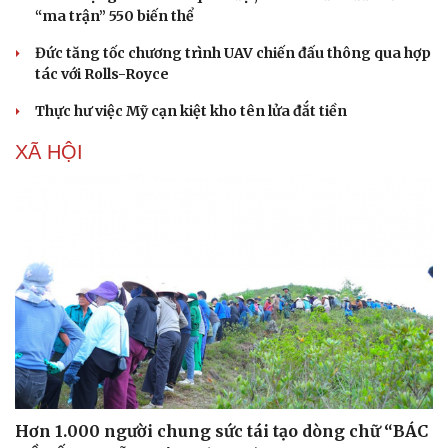
“ma trận” 550 biến thể
Đức tăng tốc chương trình UAV chiến đấu thông qua hợp
tác với Rolls-Royce
Sức khỏe
Đời sống
Thực hư việc Mỹ cạn kiệt kho tên lửa đắt tiền
Dinh dưỡng - món ngon
Nhà đẹp
Cây thuốc
Blog
XÃ HỘI
Sản phụ khoa
Tình yêu - Gia đình
Nhi khoa
Nam khoa
Làm đẹp - giảm cân
Phòng mạch online
Ăn sạch sống khỏe
Hơn 1.000 người chung sức tái tạo dòng chữ “BÁC