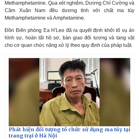
Methamphetamine. Qua xét nghiệm, Dương Chí Cường và
Cầm Xuân Nam đều dương tính với chất ma túy
Methamphetamine và Amphetamine.
Đồn Biên phòng Ea H'Leo đã ra quyết định khởi tố vụ án
hình sự, hoàn tất hồ sơ, bàn giao đối tượng và tang vật
cho cơ quan chức năng xử lý theo quy định của pháp luật.
Thế giới
Multimedia
Quan sát
Video
Cuộc sống đó đây
Ảnh
Hồ sơ
E-Magazine
Infographic
Phát hiện đối tượng tổ chức sử dụng ma túy tại
trang trại ở Hà Nội