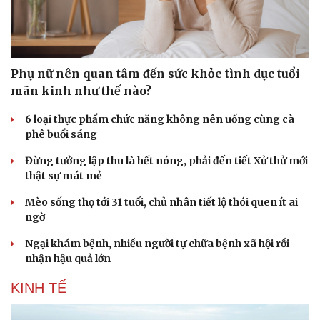
Doanh nghiệp
Công nghệ
Thông tin doanh nghiệp
Sành điệu
Doanh nghiệp 24h
Tin Công nghệ
Phụ nữ nên quan tâm đến sức khỏe tình dục tuổi
Doanh nhân
Trải nghiệm
mãn kinh như thế nào?
Vì cộng đồng
Chuyển đổi số
6 loại thực phẩm chức năng không nên uống cùng cà
phê buổi sáng
Đừng tưởng lập thu là hết nóng, phải đến tiết Xử thử mới
thật sự mát mẻ
Mèo sống thọ tới 31 tuổi, chủ nhân tiết lộ thói quen ít ai
ngờ
Ngại khám bệnh, nhiều người tự chữa bệnh xã hội rồi
nhận hậu quả lớn
KINH TẾ