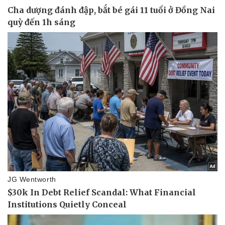
Pháp luật
Quân sự - Quốc phòng
Vụ án
Vũ khí
Tin nóng
Việt Nam