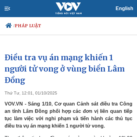
English
PHÁP LUẬT
/
Điều tra vụ án mạng khiến 1
Chính trị
Xã hội
Đảng
Tin 24h
người tử vong ở vùng biển Lâm
Tổ chức nhân sự
Dự báo thời tiết
Đồng
Quốc hội
Giáo dục
Nhận diện sự thật
Dấu ấn VOV
Việc làm
Thứ Tư, 12:01, 01/10/2025
Biển đảo
VOV.VN - Sáng 1/10, Cơ quan Cảnh sát điều tra Công
an tỉnh Lâm Đồng phối hợp các đơn vị liên quan tiếp
tục làm việc với nghi phạm và tiến hành các thủ tục
điều tra vụ án mạng khiến 1 người tử vong.