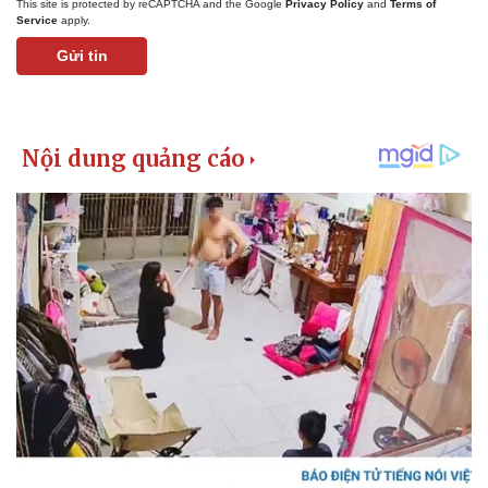
This site is protected by reCAPTCHA and the Google
Privacy Policy
and
Terms of
Service
apply.
Gửi tin