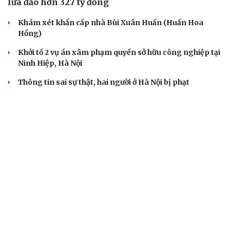
lừa đảo hơn 327 tỷ đồng
Khám xét khẩn cấp nhà Bùi Xuân Huấn (Huấn Hoa
Hồng)
Khởi tố 2 vụ án xâm phạm quyền sở hữu công nghiệp tại
Ninh Hiệp, Hà Nội
Thông tin sai sự thật, hai người ở Hà Nội bị phạt
Công an Hà Nội liên tiếp bắt giữ nhiều kẻ trộm xe máy
VỤ ÁN