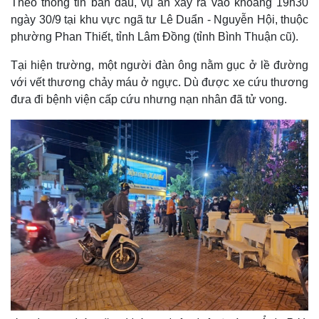
Theo thông tin ban đầu, vụ án xảy ra vào khoảng 19h30
ngày 30/9 tại khu vực ngã tư Lê Duẩn - Nguyễn Hội, thuộc
phường Phan Thiết, tỉnh Lâm Đồng (tỉnh Bình Thuận cũ).
Tại hiện trường, một người đàn ông nằm gục ở lề đường
với vết thương chảy máu ở ngực. Dù được xe cứu thương
đưa đi bệnh viện cấp cứu nhưng nạn nhân đã tử vong.