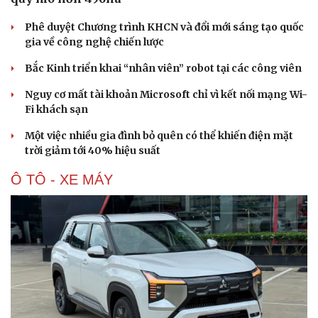
Phê duyệt Chương trình KHCN và đổi mới sáng tạo quốc
gia về công nghệ chiến lược
Bắc Kinh triển khai “nhân viên” robot tại các công viên
Văn hóa
Giải trí
Sân khấu - Điện ảnh
Nghệ sĩ
Nguy cơ mất tài khoản Microsoft chỉ vì kết nối mạng Wi-
Văn học
Thời trang
Fi khách sạn
Âm nhạc
Sao Việt
Một việc nhiều gia đình bỏ quên có thể khiến điện mặt
Di sản
trời giảm tới 40% hiệu suất
Ô TÔ - XE MÁY