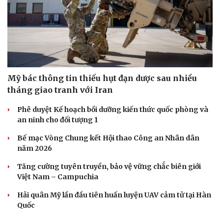
Dinh dưỡng - món ngon
Nhà đẹp
Cây thuốc
Blog
Sản phụ khoa
Tình yêu - Gia đình
Nhi khoa
Nam khoa
Làm đẹp - giảm cân
Phòng mạch online
Mỹ bác thông tin thiếu hụt đạn dược sau nhiều
Ăn sạch sống khỏe
tháng giao tranh với Iran
Phê duyệt Kế hoạch bồi dưỡng kiến thức quốc phòng và
an ninh cho đối tượng 1
Bế mạc Vòng Chung kết Hội thao Công an Nhân dân
năm 2026
Tăng cường tuyên truyền, bảo vệ vững chắc biên giới
Việt Nam – Campuchia
Hải quân Mỹ lần đầu tiên huấn luyện UAV cảm tử tại Hàn
Quốc