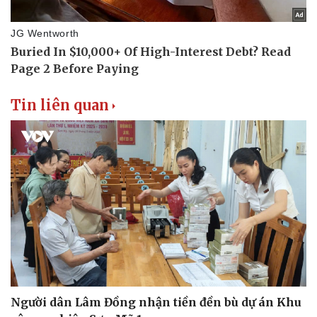
Tin liên quan
Thể thao
Ô tô - Xe máy
Bóng đá
Ô tô
Lịch thi đấu bóng đá
Xe máy
Thế giới thể thao
Tư vấn
Người dân Lâm Đồng nhận tiền đền bù dự án Khu
eSports