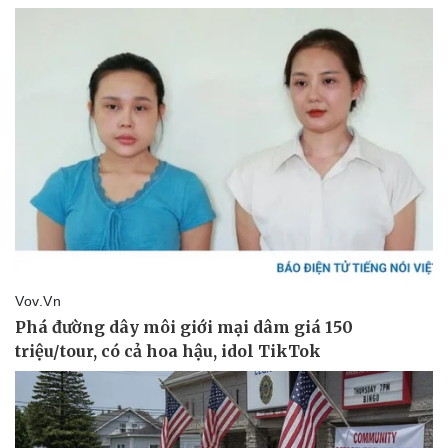
Pháp luật
Quân sự - Quốc phòng
Vụ án
Vũ khí
Tin nóng
Việt Nam
Tư vấn luật
Phân tích