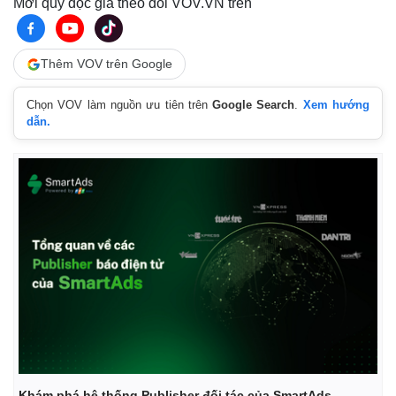
Mời quý độc giả theo dõi VOV.VN trên
Thêm VOV trên Google
Chọn VOV làm nguồn ưu tiên trên
Google Search
.
Xem hướng
dẫn.
Khám phá hệ thống Publisher đối tác của SmartAds