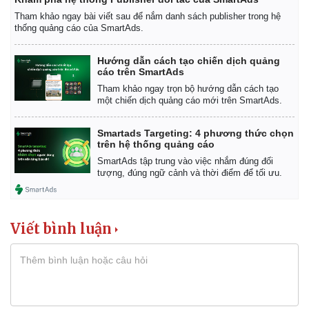
Tham khảo ngay bài viết sau để nắm danh sách publisher trong hệ
thống quảng cáo của SmartAds.
Hướng dẫn cách tạo chiến dịch quảng
cáo trên SmartAds
Tham khảo ngay trọn bộ hướng dẫn cách tạo
một chiến dịch quảng cáo mới trên SmartAds.
Smartads Targeting: 4 phương thức chọn
trên hệ thống quảng cáo
SmartAds tập trung vào việc nhắm đúng đối
tượng, đúng ngữ cảnh và thời điểm để tối ưu.
Kinh tế
Thị trường
Bất động sản
Giá vàng
Viết bình luận
Khởi nghiệp
Tiêu dùng
Tỷ giá
Chứng khoán
Giá cà phê