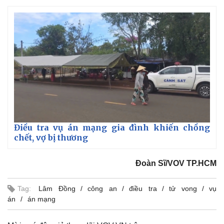
Điều tra vụ án mạng gia đình khiến chồng
chết, vợ bị thương
Đoàn Sĩ/VOV TP.HCM
Tag:
Lâm Đồng
công an
điều tra
tử vong
vụ
án
án mạng