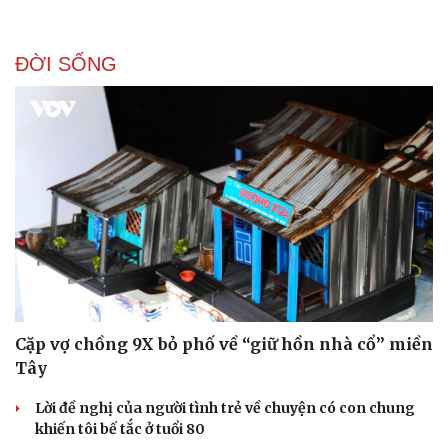
Doanh nghiệp 24h
Tin Công nghệ
Doanh nhân
Trải nghiệm
Vì cộng đồng
Chuyển đổi số
ĐỜI SỐNG
Cặp vợ chồng 9X bỏ phố về “giữ hồn nhà cổ” miền
Tây
Lời đề nghị của người tình trẻ về chuyện có con chung
khiến tôi bế tắc ở tuổi 80