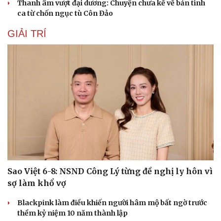
Thanh âm vượt đại dương: Chuyện chưa kể về bản tình
ca từ chốn ngục tù Côn Đảo
GIẢI TRÍ
Du lịch
Podcast
Tư vấn
Câu chuyện thời sự
Săn Tour
Đọc truyện đêm khuya
check-in
Cửa sổ tình yêu
Kể chuyện cho bé
Hạt giống tâm hồn
Sao Việt 6-8: NSND Công Lý từng đề nghị ly hôn vì
sợ làm khổ vợ
Blackpink làm điều khiến người hâm mộ bất ngờ trước
thềm kỷ niệm 10 năm thành lập