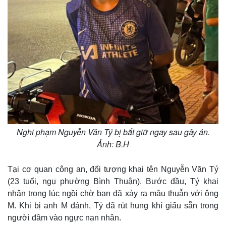
Nghi phạm Nguyễn Văn Tý bị bắt giữ ngay sau gây án.
Thế giới
Multimedia
Ảnh: B.H
Quan sát
Video
Cuộc sống đó đây
Ảnh
Hồ sơ
E-Magazine
Tại cơ quan công an, đối tượng khai tên Nguyễn Văn Tý
Infographic
(23 tuổi, ngụ phường Bình Thuận). Bước đầu, Tý khai
nhận trong lúc ngồi chờ bạn đã xảy ra mâu thuẫn với ông
M. Khi bị anh M đánh, Tý đã rút hung khí giấu sẵn trong
người đâm vào ngực nạn nhân.