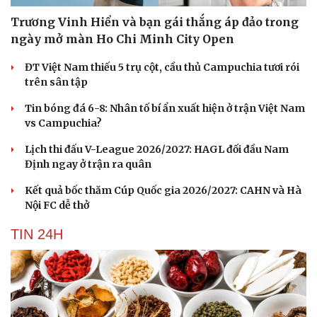
Trương Vinh Hiển và bạn gái thắng áp đảo trong
ngày mở màn Ho Chi Minh City Open
ĐT Việt Nam thiếu 5 trụ cột, cầu thủ Campuchia tươi rói
trên sân tập
Tin bóng đá 6-8: Nhân tố bí ẩn xuất hiện ở trận Việt Nam
vs Campuchia?
Lịch thi đấu V-League 2026/2027: HAGL đối đầu Nam
Định ngay ở trận ra quân
Kết quả bốc thăm Cúp Quốc gia 2026/2027: CAHN và Hà
Nội FC dễ thở
TIN 24H