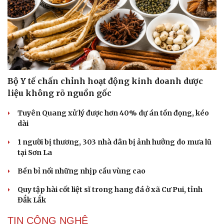
Bộ Y tế chấn chỉnh hoạt động kinh doanh dược
liệu không rõ nguồn gốc
Cải chính
Tuyên Quang xử lý được hơn 40% dự án tồn đọng, kéo
dài
1 người bị thương, 303 nhà dân bị ảnh hưởng do mưa lũ
tại Sơn La
Bền bỉ nối những nhịp cầu vùng cao
Quy tập hài cốt liệt sĩ trong hang đá ở xã Cư Pui, tỉnh
Đắk Lắk
TIN CÔNG NGHỆ