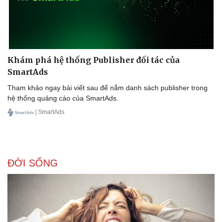
Khám phá hệ thống Publisher đối tác của
SmartAds
Tham khảo ngay bài viết sau để nắm danh sách publisher trong
hệ thống quảng cáo của SmartAds.
| SmartAds
Doanh nghiệp
Công nghệ
Thông tin doanh nghiệp
Sành điệu
Doanh nghiệp 24h
Tin Công nghệ
Doanh nhân
Trải nghiệm
ĐỜI SỐNG
Vì cộng đồng
Chuyển đổi số