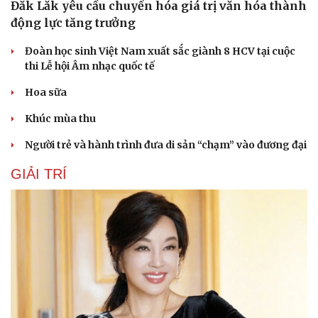
Đắk Lắk yêu cầu chuyển hóa giá trị văn hóa thành
động lực tăng trưởng
Đoàn học sinh Việt Nam xuất sắc giành 8 HCV tại cuộc
thi Lễ hội Âm nhạc quốc tế
Hoa sữa
Khúc mùa thu
Người trẻ và hành trình đưa di sản “chạm” vào đương đại
GIẢI TRÍ
Du lịch
Podcast
Tư vấn
Câu chuyện thời sự
Săn Tour
Đọc truyện đêm khuya
check-in
Cửa sổ tình yêu
Kể chuyện cho bé