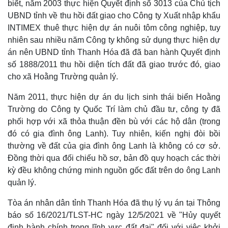
biết, năm 2003 thực hiện Quyết định số 3013 của Chủ tịch
UBND tỉnh về thu hồi đất giao cho Công ty Xuất nhập khẩu
INTIMEX thuê thực hiện dự án nuôi tôm công nghiệp, tuy
nhiên sau nhiều năm Công ty không sử dụng thực hiện dự
án nên UBND tỉnh Thanh Hóa đã đã ban hành Quyết định
số 1888/2011 thu hồi diện tích đất đã giao trước đó, giao
cho xã Hoằng Trường quản lý.
Năm 2011, thực hiện dự án du lịch sinh thái biển Hoằng
Trường do Công ty Quốc Trí làm chủ đầu tư, công ty đã
Thế giới
Multimedia
phối hợp với xã thỏa thuận đền bù với các hộ dân (trong
Quan sát
Video
đó có gia đình ông Lanh). Tuy nhiên, kiến nghị đòi bồi
Cuộc sống đó đây
Ảnh
thường về đất của gia đình ông Lanh là không có cơ sở.
Hồ sơ
E-Magazine
Đồng thời qua đối chiếu hồ sơ, bản đồ quy hoạch các thời
Infographic
kỳ đều không chứng minh nguồn gốc đất trên do ông Lanh
quản lý.
Tòa án nhân dân tỉnh Thanh Hóa đã thụ lý vụ án tại Thông
báo số 16/2021/TLST-HC ngày 12/5/2021 về "Hủy quyết
định hành chính trong lĩnh vực đất đai" đối với việc khởi