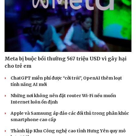
Meta bị buộc bồi thường 567 triệu USD vì gây hại
cho trẻ em
ChatGPT miễn phí được “cởi trói”, OpenAI thêm loạt
tính năng AI mới
Những nơi không nên đặt router Wi-Fi nếu muốn
Internet luôn ổn định
Văn hóa
Giải trí
Sân khấu - Điện ảnh
Nghệ sĩ
Apple và Samsung áp đảo các đối thủ trong phân khúc
Văn học
Thời trang
smartphone cao cấp
Âm nhạc
Sao Việt
Thành lập Khu Công nghệ cao tỉnh Hưng Yên quy mô
Di sản