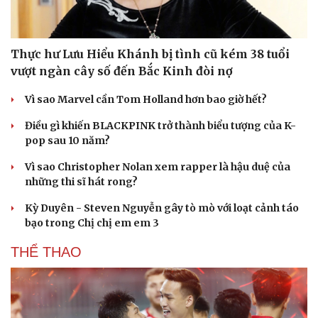
Hạt giống tâm hồn
Thực hư Lưu Hiểu Khánh bị tình cũ kém 38 tuổi
vượt ngàn cây số đến Bắc Kinh đòi nợ
Vì sao Marvel cần Tom Holland hơn bao giờ hết?
Điều gì khiến BLACKPINK trở thành biểu tượng của K-
pop sau 10 năm?
Vì sao Christopher Nolan xem rapper là hậu duệ của
những thi sĩ hát rong?
Kỳ Duyên - Steven Nguyễn gây tò mò với loạt cảnh táo
bạo trong Chị chị em em 3
THỂ THAO