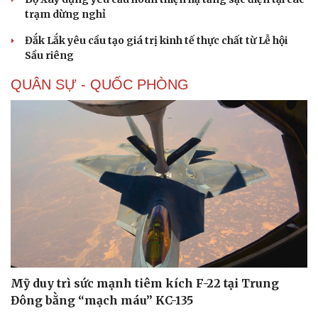
trạm dừng nghỉ
Đắk Lắk yêu cầu tạo giá trị kinh tế thực chất từ Lễ hội
Sầu riêng
QUÂN SỰ - QUỐC PHÒNG
Sức khỏe
Đời sống
Dinh dưỡng - món ngon
Nhà đẹp
Cây thuốc
Blog
Sản phụ khoa
Tình yêu - Gia đình
Nhi khoa
Nam khoa
Làm đẹp - giảm cân
Mỹ duy trì sức mạnh tiêm kích F-22 tại Trung
Phòng mạch online
Đông bằng “mạch máu” KC-135
Ăn sạch sống khỏe