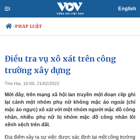
English
PHÁP LUẬT
/
Điều tra vụ xô xát trên công
Chính trị
Xã hội
Đảng
Tin 24h
trường xây dựng
Tổ chức nhân sự
Dự báo thời tiết
Quốc hội
Giáo dục
Thứ Hai, 10:00, 21/02/2022
Nhận diện sự thật
Dấu ấn VOV
Việc làm
Mới đây, trên mạng xã hội lan truyền một đoạn clip ghi
Biển đảo
lại cảnh một nhóm phụ nữ không mặc áo ngoài (chỉ
mặc áo ngực) xô xát với một nhóm người mặc đồ công
nhân, nhiều phụ nữ bị nhóm mặc đồ công nhân lôi
xềnh xệch trên đất.
Địa điểm xảy ra sự việc được xác định tại một công trường