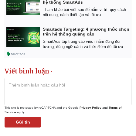
hệ thống SmartAds
Tham khảo bài viết sau để nắm vị trí, quy cách
nội dung, cách thiết lập và tối ưu.
Smartads Targeting: 4 phương thức chọn
trên hệ thống quảng cáo
SmartAds tập trung vào việc nhắm đúng đối
tượng, đúng ngữ cảnh và thời điểm để tối ưu.
Viết bình luận
Kinh tế
Thị trường
Bất động sản
Giá vàng
Khởi nghiệp
Tiêu dùng
Tỷ giá
Chứng khoán
Giá cà phê
This site is protected by reCAPTCHA and the Google
Privacy Policy
and
Terms of
Service
apply.
Gửi tin