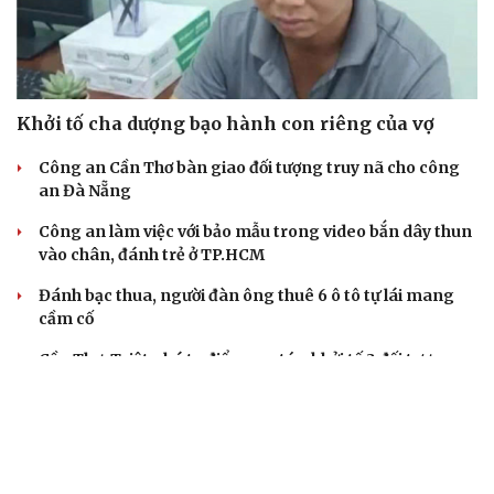
Khởi tố cha dượng bạo hành con riêng của vợ
Công an Cần Thơ bàn giao đối tượng truy nã cho công
an Đà Nẵng
Công an làm việc với bảo mẫu trong video bắn dây thun
vào chân, đánh trẻ ở TP.HCM
Đánh bạc thua, người đàn ông thuê 6 ô tô tự lái mang
cầm cố
Cần Thơ: Triệt phá tụ điểm ma túy, khởi tố 3 đối tượng
liên quan
VỤ ÁN