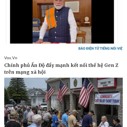
Pháp luật
Quân sự - Quốc phòng
Vụ án
Vũ khí
Tin nóng
Việt Nam
Tư vấn luật
Phân tích