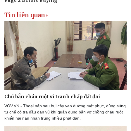
Tin liên quan
Thể thao
Ô tô - Xe máy
Bóng đá
Ô tô
Lịch thi đấu bóng đá
Xe máy
Thế giới thể thao
Tư vấn
eSports
Chú bắn cháu ruột vì tranh chấp đất đai
Hậu trường
VOV.VN - Thoại nấp sau bụi cây ven đường mật phục, dùng súng
tự chế có tra đầu đạn vũ khí quân dụng bắn vợ chồng cháu ruột
khiến hai nạn nhân trúng nhiều phát đạn.