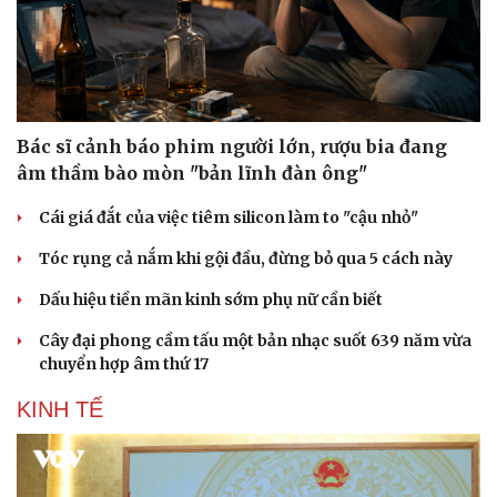
Bác sĩ cảnh báo phim người lớn, rượu bia đang
âm thầm bào mòn "bản lĩnh đàn ông"
Cái giá đắt của việc tiêm silicon làm to "cậu nhỏ"
Tóc rụng cả nắm khi gội đầu, đừng bỏ qua 5 cách này
Dấu hiệu tiền mãn kinh sớm phụ nữ cần biết
Cây đại phong cầm tấu một bản nhạc suốt 639 năm vừa
chuyển hợp âm thứ 17
KINH TẾ