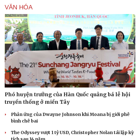
VĂN HÓA
Phó huyện trưởng của Hàn Quốc quảng bá lễ hội
truyền thống ở miền Tây
Phản ứng của Dwayne Johnson khi Moana bị giới phê
bình chê bai
The Odyssey vượt 1 tỷ USD, Christopher Nolan tái lập kỳ
tích sau 14 năm