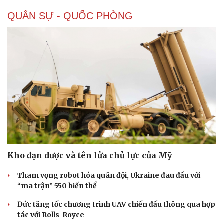
QUÂN SỰ - QUỐC PHÒNG
Sức khỏe
Đời sống
Dinh dưỡng - món ngon
Nhà đẹp
Cây thuốc
Blog
Sản phụ khoa
Tình yêu - Gia đình
Nhi khoa
Kho đạn dược và tên lửa chủ lực của Mỹ
Nam khoa
Làm đẹp - giảm cân
Tham vọng robot hóa quân đội, Ukraine đau đầu với
Phòng mạch online
“ma trận” 550 biến thể
Ăn sạch sống khỏe
Đức tăng tốc chương trình UAV chiến đấu thông qua hợp
tác với Rolls-Royce