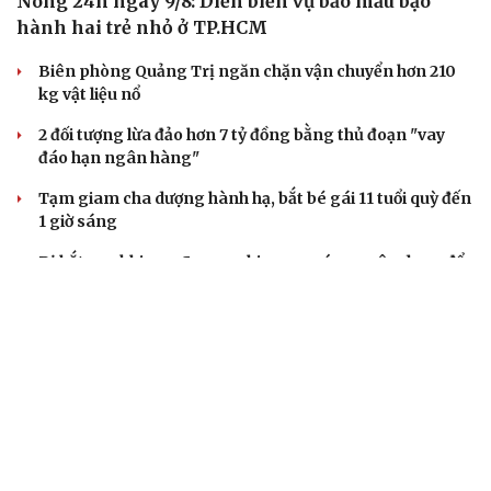
Nóng 24h ngày 9/8: Diễn biến vụ bảo mẫu bạo
hành hai trẻ nhỏ ở TP.HCM
Biên phòng Quảng Trị ngăn chặn vận chuyển hơn 210
kg vật liệu nổ
2 đối tượng lừa đảo hơn 7 tỷ đồng bằng thủ đoạn "vay
đáo hạn ngân hàng"
Tạm giam cha dượng hành hạ, bắt bé gái 11 tuổi quỳ đến
1 giờ sáng
Bị bắt sau khi qua Campuchia mua súng quân dụng để
"phòng thân"
VỤ ÁN