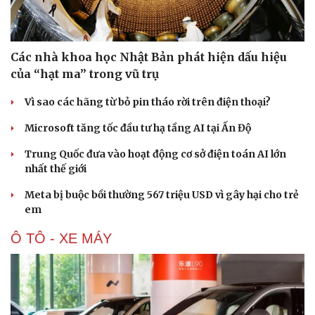
Các nhà khoa học Nhật Bản phát hiện dấu hiệu
của “hạt ma” trong vũ trụ
Vì sao các hãng từ bỏ pin tháo rời trên điện thoại?
Microsoft tăng tốc đầu tư hạ tầng AI tại Ấn Độ
Trung Quốc đưa vào hoạt động cơ sở điện toán AI lớn
nhất thế giới
Meta bị buộc bồi thường 567 triệu USD vì gây hại cho trẻ
Văn hóa
Giải trí
em
Sân khấu - Điện ảnh
Nghệ sĩ
Văn học
Thời trang
Ô TÔ - XE MÁY
Âm nhạc
Sao Việt
Di sản