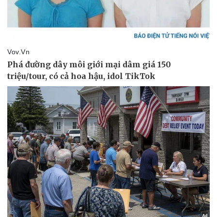
Pháp luật
Quân sự - Quốc phòng
Vụ án
Vũ khí
Tin nóng
Việt Nam
Tư vấn luật
Phân tích