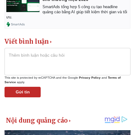
SmartAds tổng hợp 5 công cụ tạo headline
quảng cáo bằng AI giúp tiết kiệm thời gian và tối
ưu.
Viết bình luận
Kinh tế
Thị trường
Bất động sản
Giá vàng
This site is protected by reCAPTCHA and the Google
Privacy Policy
and
Terms of
Khởi nghiệp
Tiêu dùng
Service
apply.
Tỷ giá
Chứng khoán
Gửi tin
Giá cà phê