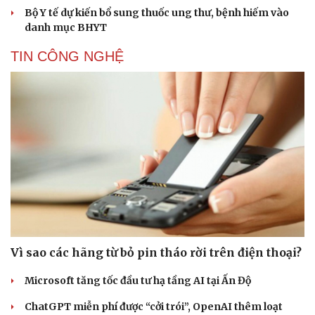
Bộ Y tế dự kiến bổ sung thuốc ung thư, bệnh hiếm vào
danh mục BHYT
TIN CÔNG NGHỆ
Vì sao các hãng từ bỏ pin tháo rời trên điện thoại?
Microsoft tăng tốc đầu tư hạ tầng AI tại Ấn Độ
ChatGPT miễn phí được “cởi trói”, OpenAI thêm loạt