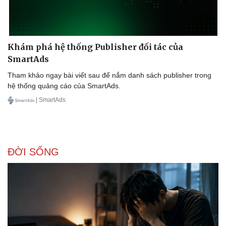
Khám phá hệ thống Publisher đối tác của
SmartAds
Tham khảo ngay bài viết sau để nắm danh sách publisher trong
hệ thống quảng cáo của SmartAds.
| SmartAds
Doanh nghiệp
Công nghệ
Thông tin doanh nghiệp
Sành điệu
Doanh nghiệp 24h
Tin Công nghệ
Doanh nhân
Trải nghiệm
ĐỜI SỐNG
Vì cộng đồng
Chuyển đổi số