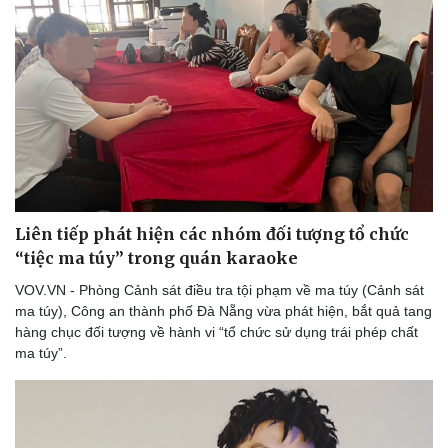
Thể thao
Ô tô - Xe máy
Bóng đá
Ô tô
Liên tiếp phát hiện các nhóm đối tượng tổ chức
Lịch thi đấu bóng đá
Xe máy
“tiệc ma túy” trong quán karaoke
Thế giới thể thao
Tư vấn
eSports
VOV.VN - Phòng Cảnh sát điều tra tội phạm về ma túy (Cảnh sát
Hậu trường
ma túy), Công an thành phố Đà Nẵng vừa phát hiện, bắt quả tang
hàng chục đối tượng về hành vi “tổ chức sử dụng trái phép chất
ma túy”.