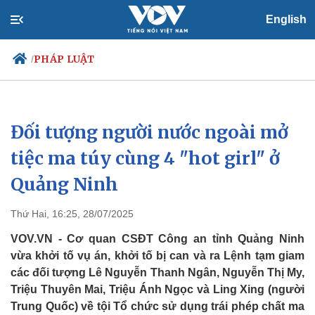
English
PHÁP LUẬT
/
Đối tượng người nước ngoài mở
Chính trị
Xã hội
Đảng
Tin 24h
tiệc ma túy cùng 4 "hot girl" ở
Tổ chức nhân sự
Dự báo thời tiết
Quảng Ninh
Quốc hội
Giáo dục
Nhận diện sự thật
Dấu ấn VOV
Việc làm
Thứ Hai, 16:25, 28/07/2025
Biển đảo
VOV.VN - Cơ quan CSĐT Công an tỉnh Quảng Ninh
vừa khởi tố vụ án, khởi tố bị can và ra Lệnh tạm giam
các đối tượng Lê Nguyễn Thanh Ngân, Nguyễn Thị My,
Triệu Thuyên Mai, Triệu Ánh Ngọc và Ling Xing (người
Trung Quốc) về tội Tổ chức sử dụng trái phép chất ma