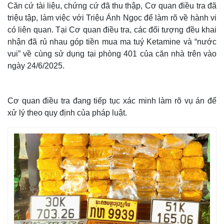
Căn cứ tài liệu, chứng cứ đã thu thập, Cơ quan điều tra đã
triệu tập, làm việc với Triệu Ánh Ngọc để làm rõ về hành vi
có liên quan. Tại Cơ quan điều tra, các đối tượng đều khai
nhận đã rủ nhau góp tiền mua ma tuý Ketamine và “nước
vui” về cùng sử dụng tại phòng 401 của căn nhà trên vào
ngày 24/6/2025.
Cơ quan điều tra đang tiếp tục xác minh làm rõ vụ án để
Thế giới
Multimedia
xử lý theo quy định của pháp luật.
Quan sát
Video
Cuộc sống đó đây
Ảnh
Hồ sơ
E-Magazine
Infographic