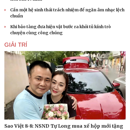
Cần một hệ sinh thái trách nhiệm để ngăn âm nhạc lệch
chuẩn
Khi bảo tàng đưa hiện vật bước ra khỏi tủ kính trò
chuyện cùng công chúng
GIẢI TRÍ
Du lịch
Podcast
Tư vấn
Câu chuyện thời sự
Săn Tour
Đọc truyện đêm khuya
check-in
Cửa sổ tình yêu
Kể chuyện cho bé
Hạt giống tâm hồn
Sao Việt 8-8: NSND Tự Long mua xế hộp mới tặng