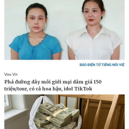
Vụ án
Vũ khí
Tin nóng
Việt Nam
Tư vấn luật
Phân tích