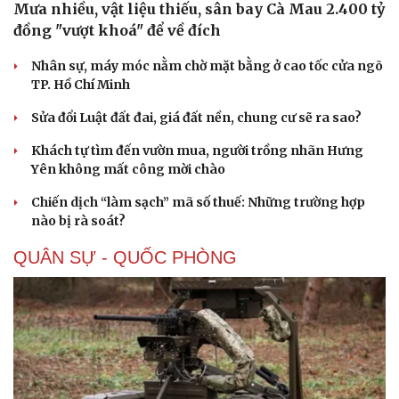
Mưa nhiều, vật liệu thiếu, sân bay Cà Mau 2.400 tỷ
đồng "vượt khoá" để về đích
Nhân sự, máy móc nằm chờ mặt bằng ở cao tốc cửa ngõ
TP. Hồ Chí Minh
Sửa đổi Luật đất đai, giá đất nền, chung cư sẽ ra sao?
Sức khỏe
Đời sống
Khách tự tìm đến vườn mua, người trồng nhãn Hưng
Dinh dưỡng - món ngon
Nhà đẹp
Yên không mất công mời chào
Cây thuốc
Blog
Sản phụ khoa
Tình yêu - Gia đình
Chiến dịch “làm sạch” mã số thuế: Những trường hợp
Nhi khoa
nào bị rà soát?
Nam khoa
Làm đẹp - giảm cân
QUÂN SỰ - QUỐC PHÒNG
Phòng mạch online
Ăn sạch sống khỏe