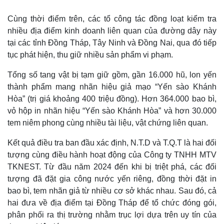
Cùng thời điểm trên, các tổ công tác đồng loạt kiểm tra
nhiều địa điểm kinh doanh liên quan của đường dây này
tại các tỉnh Đồng Tháp, Tây Ninh và Đồng Nai, qua đó tiếp
tục phát hiện, thu giữ nhiều sản phẩm vi phạm.
Tổng số tang vật bị tạm giữ gồm, gần 16.000 hũ, lon yến
thành phẩm mang nhãn hiệu giả mạo “Yến sào Khánh
Hòa” (trị giá khoảng 400 triệu đồng). Hơn 364.000 bao bì,
vỏ hộp in nhãn hiệu “Yến sào Khánh Hòa” và hơn 30.000
tem niêm phong cùng nhiều tài liệu, vật chứng liên quan.
Kết quả điều tra ban đầu xác định, N.T.D và T.Q.T là hai đối
Thế giới
Multimedia
tượng cùng điều hành hoạt động của Công ty TNHH MTV
Quan sát
Video
TKNEST. Từ đầu năm 2024 đến khi bị triệt phá, các đối
Cuộc sống đó đây
Ảnh
tượng đã đặt gia công nước yến riêng, đồng thời đặt in
Hồ sơ
E-Magazine
Infographic
bao bì, tem nhãn giả từ nhiều cơ sở khác nhau. Sau đó, cả
hai đưa về địa điểm tại Đồng Tháp để tổ chức đóng gói,
phân phối ra thị trường nhằm trục lợi dựa trên uy tín của