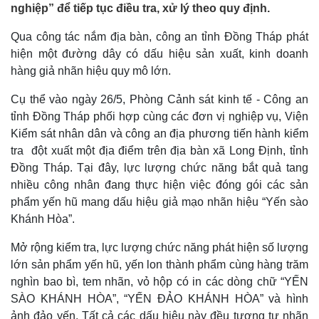
nghiệp” để tiếp tục điều tra, xử lý theo quy định.
Qua công tác nắm địa bàn, công an tỉnh Đồng Tháp phát
hiện một đường dây có dấu hiệu sản xuất, kinh doanh
hàng giả nhãn hiệu quy mô lớn.
Cụ thể vào ngày 26/5, Phòng Cảnh sát kinh tế - Công an
tỉnh Đồng Tháp phối hợp cùng các đơn vị nghiệp vụ, Viện
Kiểm sát nhân dân và công an địa phương tiến hành kiểm
tra đột xuất một địa điểm trên địa bàn xã Long Định, tỉnh
Đồng Tháp. Tại đây, lực lượng chức năng bắt quả tang
nhiều công nhân đang thực hiện việc đóng gói các sản
phẩm yến hũ mang dấu hiệu giả mạo nhãn hiệu “Yến sào
Khánh Hòa”.
Mở rộng kiểm tra, lực lượng chức năng phát hiện số lượng
lớn sản phẩm yến hũ, yến lon thành phẩm cùng hàng trăm
nghìn bao bì, tem nhãn, vỏ hộp có in các dòng chữ “YẾN
SÀO KHÁNH HÒA”, “YẾN ĐẢO KHÁNH HÒA” và hình
ảnh đảo yến. Tất cả các dấu hiệu này đều tương tự nhãn