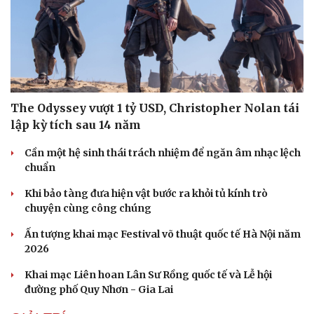
The Odyssey vượt 1 tỷ USD, Christopher Nolan tái
lập kỳ tích sau 14 năm
Cần một hệ sinh thái trách nhiệm để ngăn âm nhạc lệch
chuẩn
Khi bảo tàng đưa hiện vật bước ra khỏi tủ kính trò
chuyện cùng công chúng
Ấn tượng khai mạc Festival võ thuật quốc tế Hà Nội năm
Du lịch
Podcast
2026
Tư vấn
Câu chuyện thời sự
Khai mạc Liên hoan Lân Sư Rồng quốc tế và Lễ hội
Săn Tour
Đọc truyện đêm khuya
đường phố Quy Nhơn - Gia Lai
check-in
Cửa sổ tình yêu
Kể chuyện cho bé