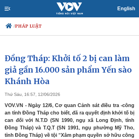
English
PHÁP LUẬT
/
Đồng Tháp: Khởi tố 2 bị can làm
Chính trị
Xã hội
Đảng
Tin 24h
giả gần 16.000 sản phẩm Yến sào
Tổ chức nhân sự
Dự báo thời tiết
Khánh Hòa
Quốc hội
Giáo dục
Nhận diện sự thật
Dấu ấn VOV
Việc làm
Thứ Sáu, 16:57, 12/06/2026
Biển đảo
VOV.VN - Ngày 12/6, Cơ quan Cảnh sát điều tra -công
an tỉnh Đồng Tháp cho biết, đã ra quyết định khởi tố bị
can đối với N.T.D (SN 1990, ngụ xã Long Định, tỉnh
Đồng Tháp) và T.Q.T (SN 1991, ngụ phường Mỹ Tho,
tỉnh Đồng Tháp) về tội “Xâm phạm quyền sở hữu công