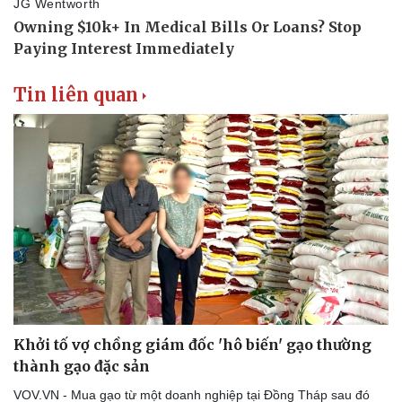
Thể thao
Ô tô - Xe máy
Bóng đá
Ô tô
Lịch thi đấu bóng đá
Xe máy
Thế giới thể thao
Tư vấn
Tin liên quan
eSports
Hậu trường
Khởi tố vợ chồng giám đốc 'hô biến' gạo thường
thành gạo đặc sản
VOV.VN - Mua gạo từ một doanh nghiệp tại Đồng Tháp sau đó