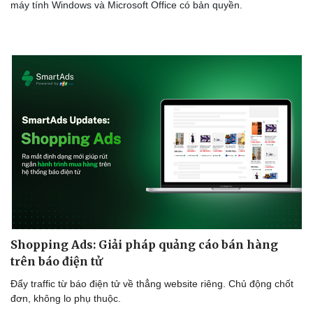
máy tính Windows và Microsoft Office có bản quyền.
Doanh nghiệp
Công nghệ
Thông tin doanh nghiệp
Sành điệu
Doanh nghiệp 24h
Tin Công nghệ
Doanh nhân
Trải nghiệm
Vì cộng đồng
Chuyển đổi số
Shopping Ads: Giải pháp quảng cáo bán hàng
trên báo điện tử
Đẩy traffic từ báo điện tử về thẳng website riêng. Chủ động chốt
đơn, không lo phụ thuộc.