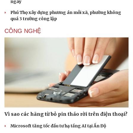
ngày
Phú Thọ xây dựng phương án mỗi xã, phường không
quá 3 trường công lập
CÔNG NGHỆ
Văn hóa
Giải trí
Sân khấu - Điện ảnh
Nghệ sĩ
Văn học
Thời trang
Âm nhạc
Sao Việt
Vì sao các hãng từ bỏ pin tháo rời trên điện thoại?
Di sản
Microsoft tăng tốc đầu tư hạ tầng AI tại Ấn Độ