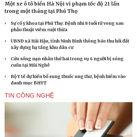
Một xe ô tô biển Hà Nội vi phạm tốc độ 21 lần
trong một tháng tại Phú Thọ
Sự cố y khoa tại Phú Thọ: Bệnh nhi 8 tuổi tử vong sau
phẫu thuật viêm ruột thừa
UBND xã Hải Hậu, tỉnh Ninh Bình thông báo thu hồi đất
xây dựng hạ tầng khu dân cư
Cứu sống nạn nhân thứ hai trong vụ 4 người bị sóng
cuốn tại Mũi Nghê
Bộ Y tế dự kiến bổ sung thuốc ung thư, bệnh hiếm vào
danh mục BHYT
TIN CÔNG NGHỆ