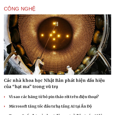
CÔNG NGHỆ
Văn hóa
Giải trí
Sân khấu - Điện ảnh
Nghệ sĩ
Văn học
Thời trang
Âm nhạc
Sao Việt
Di sản
Các nhà khoa học Nhật Bản phát hiện dấu hiệu
của “hạt ma” trong vũ trụ
Vì sao các hãng từ bỏ pin tháo rời trên điện thoại?
Microsoft tăng tốc đầu tư hạ tầng AI tại Ấn Độ