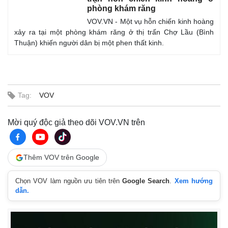
phòng khám răng
VOV.VN - Một vụ hỗn chiến kinh hoàng
xảy ra tại một phòng khám răng ở thị trấn Chợ Lầu (Bình
Thuận) khiến người dân bị một phen thất kinh.
Tag:
VOV
Mời quý độc giả theo dõi VOV.VN trên
Thế giới
Multimedia
Quan sát
Video
Thêm VOV trên Google
Cuộc sống đó đây
Ảnh
Hồ sơ
E-Magazine
Infographic
Chọn VOV làm nguồn ưu tiên trên
Google Search
.
Xem hướng
dẫn.