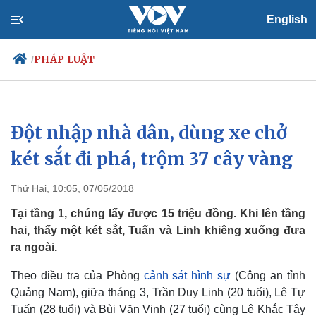
English
PHÁP LUẬT
/
Đột nhập nhà dân, dùng xe chở
Chính trị
Xã hội
Đảng
Tin 24h
két sắt đi phá, trộm 37 cây vàng
Tổ chức nhân sự
Dự báo thời tiết
Quốc hội
Giáo dục
Thứ Hai, 10:05, 07/05/2018
Nhận diện sự thật
Dấu ấn VOV
Việc làm
Tại tầng 1, chúng lấy được 15 triệu đồng. Khi lên tầng
Biển đảo
hai, thấy một két sắt, Tuấn và Linh khiêng xuống đưa
ra ngoài.
Theo điều tra của Phòng
cảnh sát hình sự
(Công an tỉnh
Quảng Nam), giữa tháng 3, Trần Duy Linh (20 tuổi), Lê Tự
Tuấn (28 tuổi) và Bùi Văn Vinh (27 tuổi) cùng Lê Khắc Tây