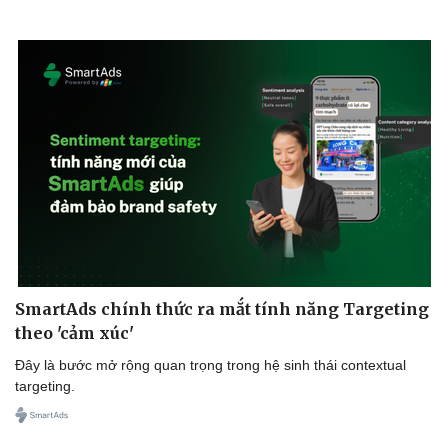
Thông tin doanh nghiệp
Sành điệu
Doanh nghiệp 24h
Tin Công nghệ
Doanh nhân
Trải nghiệm
Vì cộng đồng
Chuyển đổi số
SmartAds chính thức ra mắt tính năng Targeting
theo 'cảm xúc'
Đây là bước mở rộng quan trọng trong hệ sinh thái contextual
targeting.