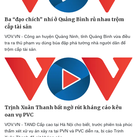
eSports
Hậu trường
Ba “đạo chích” nhí ở Quảng Bình rủ nhau trộm
cắp tài sản
VOV.VN - Công an huyện Quảng Ninh, tỉnh Quảng Bình vừa điều
tra ra thủ phạm vụ dùng búa đập phá tường nhà người dân để
trộm cắp tài sản.
Trịnh Xuân Thanh bất ngờ rút kháng cáo kêu
oan vụ PVC
VOV.VN - TAND Cấp cao tại Hà Nội cho biết, trước phiên toà phúc
thẩm xét xử vụ án xảy ra tại PVN và PVC diễn ra, bị cáo Trịnh