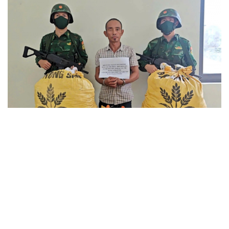
Biên phòng Quảng Trị ngăn chặn vận chuyển
hơn 210 kg vật liệu nổ
2 đối tượng lừa đảo hơn 7 tỷ đồng bằng thủ đoạn "vay
đáo hạn ngân hàng"
Tạm giam cha dượng hành hạ, bắt bé gái 11 tuổi quỳ đến
1 giờ sáng
Bị bắt sau khi qua Campuchia mua súng quân dụng để
"phòng thân"