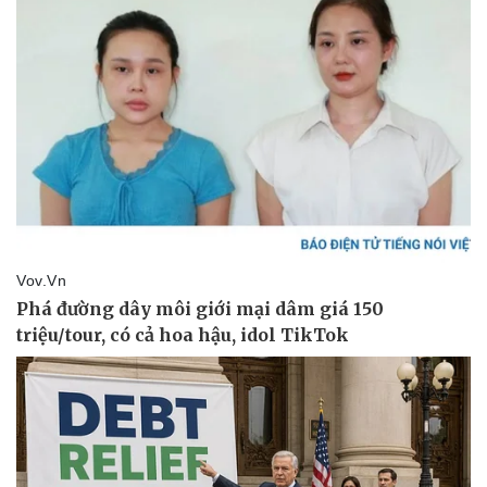
Kinh tế
Thị trường
Bất động sản
Giá vàng
Khởi nghiệp
Tiêu dùng
Tỷ giá
Chứng khoán
Giá cà phê