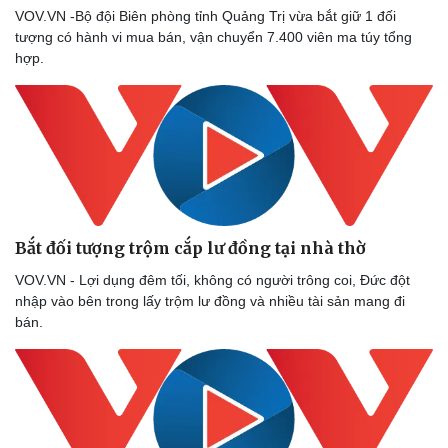
VOV.VN -Bộ đội Biên phòng tỉnh Quảng Trị vừa bắt giữ 1 đối
tượng có hành vi mua bán, vận chuyển 7.400 viên ma túy tổng
hợp.
Bắt đối tượng trộm cắp lư đồng tại nhà thờ
VOV.VN - Lợi dụng đêm tối, không có người trông coi, Đức đột
nhập vào bên trong lấy trộm lư đồng và nhiều tài sản mang đi
bán.
Thể thao
Ô tô - Xe máy
Bóng đá
Ô tô
Lịch thi đấu bóng đá
Xe máy
Thế giới thể thao
Tư vấn