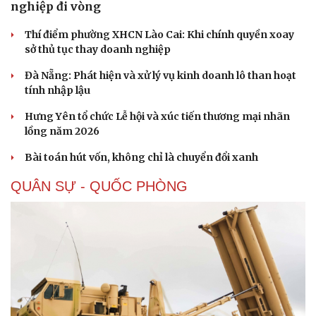
nghiệp đi vòng
Sức khỏe
Đời sống
Dinh dưỡng - món ngon
Nhà đẹp
Thí điểm phường XHCN Lào Cai: Khi chính quyền xoay
Cây thuốc
Blog
sở thủ tục thay doanh nghiệp
Sản phụ khoa
Tình yêu - Gia đình
Nhi khoa
Đà Nẵng: Phát hiện và xử lý vụ kinh doanh lô than hoạt
Nam khoa
tính nhập lậu
Làm đẹp - giảm cân
Phòng mạch online
Hưng Yên tổ chức Lễ hội và xúc tiến thương mại nhãn
Ăn sạch sống khỏe
lồng năm 2026
Bài toán hút vốn, không chỉ là chuyển đổi xanh
QUÂN SỰ - QUỐC PHÒNG