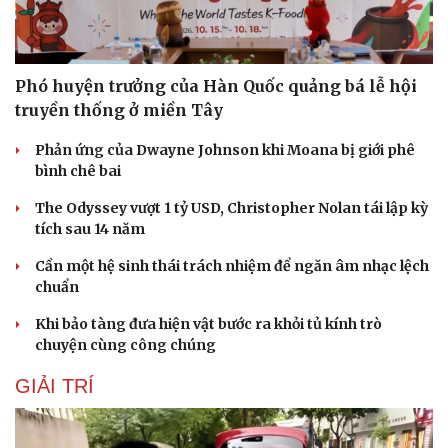
Phó huyện trưởng của Hàn Quốc quảng bá lễ hội
truyền thống ở miền Tây
Phản ứng của Dwayne Johnson khi Moana bị giới phê
Du lịch
Podcast
bình chê bai
Tư vấn
Câu chuyện thời sự
The Odyssey vượt 1 tỷ USD, Christopher Nolan tái lập kỳ
Săn Tour
Đọc truyện đêm khuya
tích sau 14 năm
check-in
Cửa sổ tình yêu
Kể chuyện cho bé
Cần một hệ sinh thái trách nhiệm để ngăn âm nhạc lệch
Hạt giống tâm hồn
chuẩn
Khi bảo tàng đưa hiện vật bước ra khỏi tủ kính trò
chuyện cùng công chúng
GIẢI TRÍ