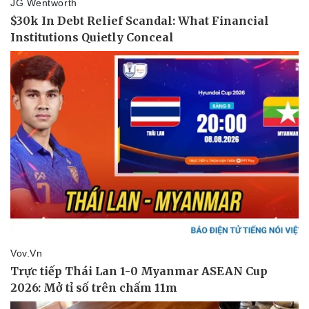
Pháp luật
Quân sự - Quốc phòng
Vụ án
Vũ khí
Tin nóng
Việt Nam
Tư vấn luật
Phân tích