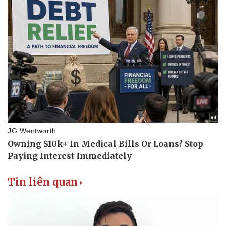
Thể thao
Ô tô - Xe máy
Bóng đá
Ô tô
Lịch thi đấu bóng đá
Xe máy
Thế giới thể thao
Tư vấn
eSports
Hậu trường
Tin liên quan