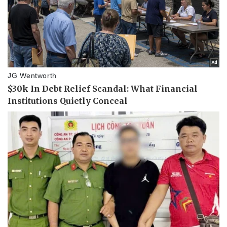
Vụ án
Vũ khí
Tin nóng
Việt Nam
Tư vấn luật
Phân tích