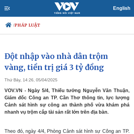
English
PHÁP LUẬT
/
Đột nhập vào nhà dân trộm
Chính trị
Xã hội
Đảng
Tin 24h
vàng, tiền trị giá 3 tỷ đồng
Tổ chức nhân sự
Dự báo thời tiết
Quốc hội
Giáo dục
Thứ Bảy, 14:26, 05/04/2025
Nhận diện sự thật
Dấu ấn VOV
Việc làm
VOV.VN - Ngày 5/4, Thiếu tướng Nguyễn Văn Thuận,
Biển đảo
Giám đốc Công an TP. Cần Thơ thông tin, lực lượng
Cảnh sát hình sự công an thành phố vừa khám phá
nhanh vụ trộm cắp tài sản rất lớn trên địa bàn.
Theo đó, ngày 4/4, Phòng Cảnh sát hình sự Công an TP.