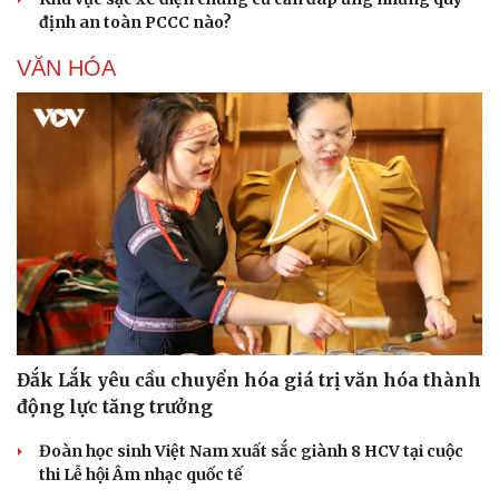
định an toàn PCCC nào?
VĂN HÓA
Đắk Lắk yêu cầu chuyển hóa giá trị văn hóa thành
Du lịch
Podcast
động lực tăng trưởng
Tư vấn
Câu chuyện thời sự
Săn Tour
Đọc truyện đêm khuya
Đoàn học sinh Việt Nam xuất sắc giành 8 HCV tại cuộc
check-in
Cửa sổ tình yêu
thi Lễ hội Âm nhạc quốc tế
Kể chuyện cho bé