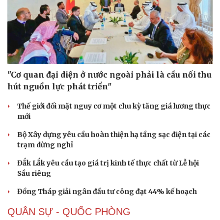
"Cơ quan đại diện ở nước ngoài phải là cầu nối thu
Sức khỏe
Đời sống
hút nguồn lực phát triển"
Dinh dưỡng - món ngon
Nhà đẹp
Cây thuốc
Blog
Thế giới đối mặt nguy cơ một chu kỳ tăng giá lương thực
Sản phụ khoa
Tình yêu - Gia đình
mới
Nhi khoa
Nam khoa
Bộ Xây dựng yêu cầu hoàn thiện hạ tầng sạc điện tại các
Làm đẹp - giảm cân
trạm dừng nghỉ
Phòng mạch online
Ăn sạch sống khỏe
Đắk Lắk yêu cầu tạo giá trị kinh tế thực chất từ Lễ hội
Sầu riêng
Đồng Tháp giải ngân đầu tư công đạt 44% kế hoạch
QUÂN SỰ - QUỐC PHÒNG