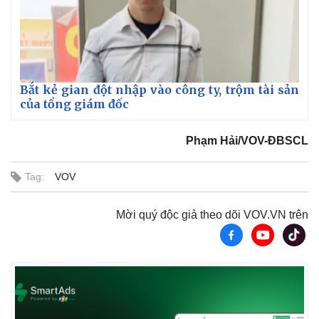
Bắt kẻ gian đột nhập vào công ty, trộm tài sản
của tổng giám đốc
Phạm Hải/VOV-ĐBSCL
Tag:
VOV
Mời quý độc giả theo dõi VOV.VN trên
Kinh tế
Thị trường
Bất động sản
Giá vàng
Khởi nghiệp
Tiêu dùng
Tỷ giá
Chứng khoán