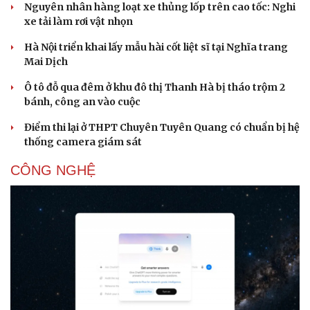
Nguyên nhân hàng loạt xe thủng lốp trên cao tốc: Nghi
xe tải làm rơi vật nhọn
Hà Nội triển khai lấy mẫu hài cốt liệt sĩ tại Nghĩa trang
Mai Dịch
Ô tô đỗ qua đêm ở khu đô thị Thanh Hà bị tháo trộm 2
bánh, công an vào cuộc
Điểm thi lại ở THPT Chuyên Tuyên Quang có chuẩn bị hệ
thống camera giám sát
CÔNG NGHỆ
Văn hóa
Giải trí
Sân khấu - Điện ảnh
Nghệ sĩ
Văn học
Thời trang
Âm nhạc
Sao Việt
Di sản