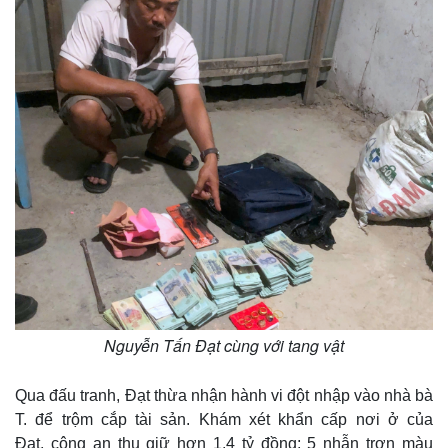
Thế giới
Multimedia
Quan sát
Video
Cuộc sống đó đây
Ảnh
Nguyễn Tấn Đạt cùng với tang vật
Hồ sơ
E-Magazine
Infographic
Qua đấu tranh, Đạt thừa nhận hành vi đột nhập vào nhà bà
T. để trộm cắp tài sản. Khám xét khẩn cấp nơi ở của
Đạt, công an thu giữ hơn 1,4 tỷ đồng; 5 nhẫn trơn màu