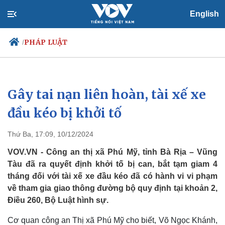
English
PHÁP LUẬT
/
Gây tai nạn liên hoàn, tài xế xe
Chính trị
Xã hội
Đảng
Tin 24h
đầu kéo bị khởi tố
Tổ chức nhân sự
Dự báo thời tiết
Quốc hội
Giáo dục
Thứ Ba, 17:09, 10/12/2024
Nhận diện sự thật
Dấu ấn VOV
Việc làm
VOV.VN - Công an thị xã Phú Mỹ, tỉnh Bà Rịa – Vũng
Biển đảo
Tàu đã ra quyết định khởi tố bị can, bắt tạm giam 4
tháng đối với tài xế xe đầu kéo đã có hành vi vi phạm
về tham gia giao thông đường bộ quy định tại khoản 2,
Điều 260, Bộ Luật hình sự.
Cơ quan công an Thị xã Phú Mỹ cho biết, Võ Ngọc Khánh,