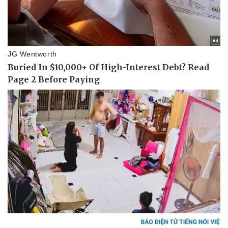
Vụ án
Vũ khí
Tin nóng
Việt Nam
Tư vấn luật
Phân tích