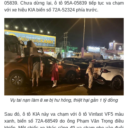
05839. Chưa dừng lại, ô tô 95A-05839 tiếp tục va chạm
với xe hiệu KIA biển số 72A-52324 phía trước.
Thế giới
Multimedia
Quan sát
Video
Cuộc sống đó đây
Ảnh
Vụ tai nạn làm 8 xe bị hư hỏng, thiệt hại gần 1 tỷ đồng
Hồ sơ
E-Magazine
Infographic
Sau đó, ô tô KIA này va chạm với ô tô Vinfast VF5 màu
xanh, biển số 72A-68549 do ông Phạm Văn Trọng điều
khiển. Một chiếc xe khác cũng đã va chạm nhẹ vào đuôi