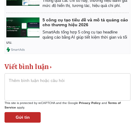
Thông qua các chỉ số này, thương hiệu đánh giá
mức độ hiển thị, tương tác, hiệu quả chi phí.
5 công cụ tạo tiêu đề và mô tả quảng cáo
cho thương hiệu 2026
SmartAds tổng hợp 5 công cụ tạo headline
quảng cáo bằng AI giúp tiết kiệm thời gian và tối
ưu.
Viết bình luận
This site is protected by reCAPTCHA and the Google
Privacy Policy
and
Terms of
Kinh tế
Thị trường
Service
apply.
Bất động sản
Giá vàng
Gửi tin
Khởi nghiệp
Tiêu dùng
Tỷ giá
Chứng khoán