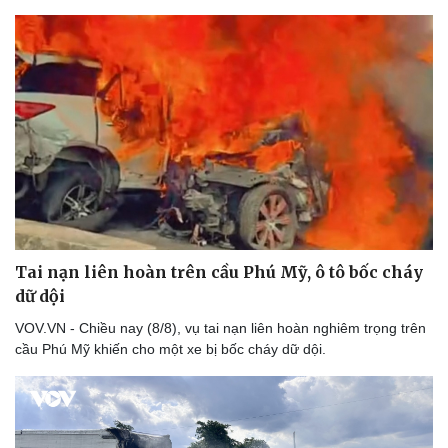
Thể thao
Ô tô - Xe máy
Bóng đá
Ô tô
Lịch thi đấu bóng đá
Xe máy
Thế giới thể thao
Tư vấn
eSports
Hậu trường
Tai nạn liên hoàn trên cầu Phú Mỹ, ô tô bốc cháy
dữ dội
VOV.VN - Chiều nay (8/8), vụ tai nạn liên hoàn nghiêm trọng trên
cầu Phú Mỹ khiến cho một xe bị bốc cháy dữ dội.