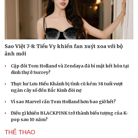
Sao Việt 7-8: Tiểu Vy khiến fan xuýt xoa với bộ
ảnh mới
Cặp đôi Tom Holland và Zendaya đã bí mật kết hôn tại
dinh thự ở Surrey?
Thực hư Lưu Hiểu Khánh bị tình cũ kém 38 tuổi vượt
ngàn cây số đến Bắc Kinh đòi nợ
Vì sao Marvel cần Tom Holland hơn bao giờ hết?
Du lịch
Podcast
Điều gì khiến BLACKPINK trở thành biểu tượng của K-
Tư vấn
Câu chuyện thời sự
pop sau 10 năm?
Săn Tour
Đọc truyện đêm khuya
check-in
Cửa sổ tình yêu
THỂ THAO
Kể chuyện cho bé