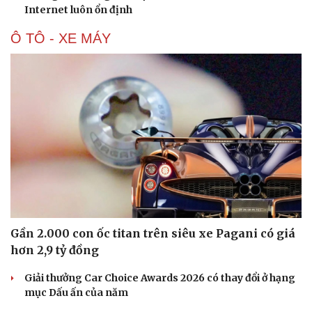
Internet luôn ổn định
Ô TÔ - XE MÁY
Văn hóa
Giải trí
Sân khấu - Điện ảnh
Nghệ sĩ
Gần 2.000 con ốc titan trên siêu xe Pagani có giá
Văn học
Thời trang
hơn 2,9 tỷ đồng
Âm nhạc
Sao Việt
Di sản
Giải thưởng Car Choice Awards 2026 có thay đổi ở hạng
mục Dấu ấn của năm