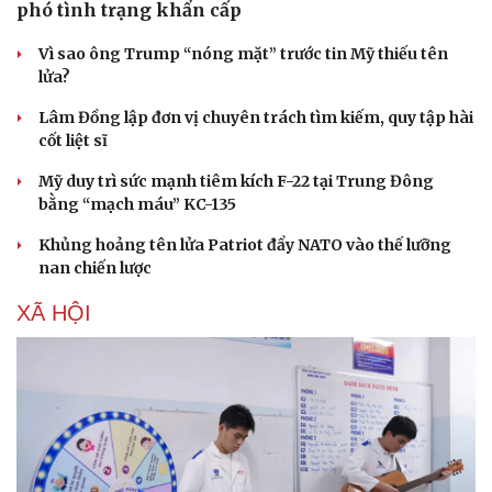
phó tình trạng khẩn cấp
Vì sao ông Trump “nóng mặt” trước tin Mỹ thiếu tên
lửa?
Lâm Đồng lập đơn vị chuyên trách tìm kiếm, quy tập hài
cốt liệt sĩ
Sức khỏe
Đời sống
Mỹ duy trì sức mạnh tiêm kích F-22 tại Trung Đông
Dinh dưỡng - món ngon
Nhà đẹp
bằng “mạch máu” KC-135
Cây thuốc
Blog
Sản phụ khoa
Tình yêu - Gia đình
Khủng hoảng tên lửa Patriot đẩy NATO vào thế lưỡng
Nhi khoa
nan chiến lược
Nam khoa
XÃ HỘI
Làm đẹp - giảm cân
Phòng mạch online
Ăn sạch sống khỏe