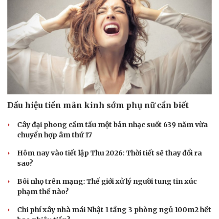
Doanh nghiệp
Công nghệ
Thông tin doanh nghiệp
Sành điệu
Doanh nghiệp 24h
Tin Công nghệ
Doanh nhân
Trải nghiệm
Vì cộng đồng
Chuyển đổi số
Dấu hiệu tiền mãn kinh sớm phụ nữ cần biết
Cây đại phong cầm tấu một bản nhạc suốt 639 năm vừa
chuyển hợp âm thứ 17
Hôm nay vào tiết lập Thu 2026: Thời tiết sẽ thay đổi ra
sao?
Bôi nhọ trên mạng: Thế giới xử lý người tung tin xúc
phạm thế nào?
Chi phí xây nhà mái Nhật 1 tầng 3 phòng ngủ 100m2 hết