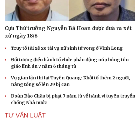
Cựu Thứ trưởng Nguyễn Bá Hoan được đưa ra xét
xử ngày 18/8
Truy tố tài xế xe tải vụ nữ sinh tử vong ở Vĩnh Long
Đối tượng điều hành tổ chức phản động núp bóng tôn
giáo lĩnh án 7 năm 6 tháng tù
Vụ gian lận thi tại Tuyên Quang: Khởi tố thêm 2 người,
nâng tổng số lên 29 bị can
Đoàn Bảo Châu bị phạt 7 năm tù về hành vi tuyên truyền
chống Nhà nước
TƯ VẤN LUẬT