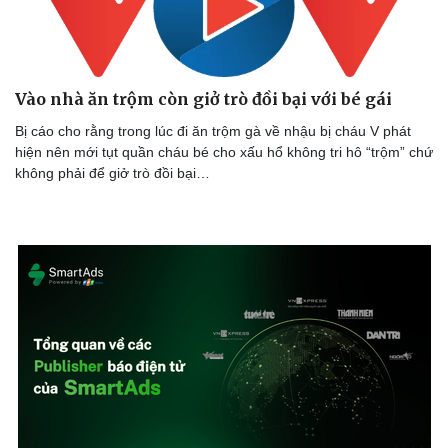
Thể thao
Ô tô - Xe máy
Vào nhà ăn trộm còn giở trò đồi bại với bé gái
Bóng đá
Ô tô
Lịch thi đấu bóng đá
Xe máy
Bị cáo cho rằng trong lúc đi ăn trộm gà về nhậu bị cháu V phát
Thế giới thể thao
Tư vấn
hiện nên mới tụt quần cháu bé cho xấu hổ không tri hô “trộm” chứ
eSports
không phải để giở trò đồi bại…
Hậu trường