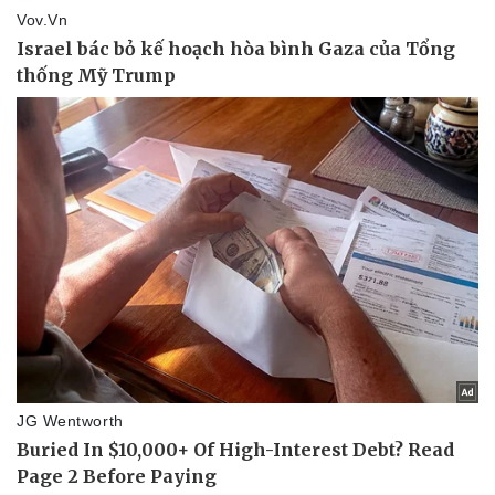
Pháp luật
Quân sự - Quốc phòng
Vụ án
Vũ khí
Tin nóng
Việt Nam
Tư vấn luật
Phân tích