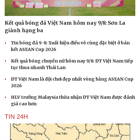
Du lịch
Podcast
Tư vấn
Câu chuyện thời sự
Kết quả bóng đá Việt Nam hôm nay 9/8: Sơn La
Săn Tour
Đọc truyện đêm khuya
giành hạng ba
check-in
Cửa sổ tình yêu
Kể chuyện cho bé
Tin bóng đá 9-8: Xuất hiện điều vô cùng đặc biệt ở bán
Hạt giống tâm hồn
kết ASEAN Cup 2026
Kết quả bóng chuyền nữ hôm nay 9/8: ĐT Việt Nam tiếp
tục thua nhanh Thái Lan
ĐT Việt Nam là đội chơi đẹp nhất vòng bảng ASEAN Cup
2026
HLV trưởng Malaysia thừa nhận ĐT Việt Nam được đánh
giá cao hơn
TIN 24H