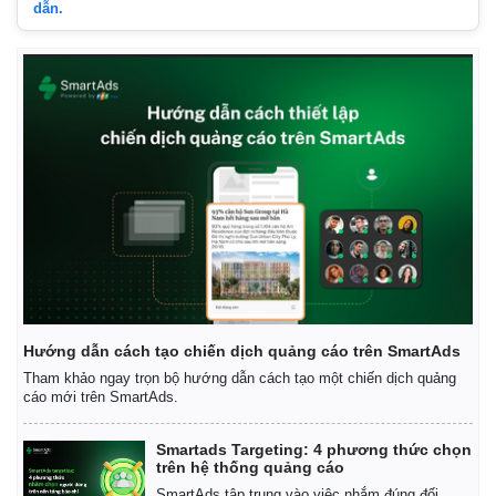
dẫn.
Thế giới
Multimedia
Quan sát
Video
Cuộc sống đó đây
Ảnh
Hồ sơ
E-Magazine
Infographic
Hướng dẫn cách tạo chiến dịch quảng cáo trên SmartAds
Tham khảo ngay trọn bộ hướng dẫn cách tạo một chiến dịch quảng
cáo mới trên SmartAds.
Smartads Targeting: 4 phương thức chọn
trên hệ thống quảng cáo
SmartAds tập trung vào việc nhắm đúng đối