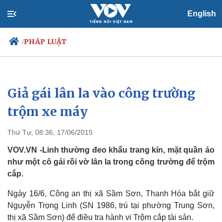
English
PHÁP LUẬT
/
Giả gái lân la vào công trường
Chính trị
Xã hội
Đảng
Tin 24h
trộm xe máy
Tổ chức nhân sự
Dự báo thời tiết
Quốc hội
Giáo dục
Thứ Tư, 08:36, 17/06/2015
Nhận diện sự thật
Dấu ấn VOV
Việc làm
VOV.VN -Linh thường đeo khẩu trang kín, mặt quần áo
Biển đảo
như một cô gái rồi vờ lân la trong công trường để trộm
cắp.
Ngày 16/6, Công an thị xã Sầm Sơn, Thanh Hóa bắt giữ
Nguyễn Trọng Linh (SN 1986, trú tại phường Trung Sơn,
thị xã Sầm Sơn) để điều tra hành vi Trộm cắp tài sản.