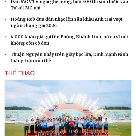
Dàn MC VTV ngồi ghế nóng, hơn 300 thí sinh bước vào
Tứ kết MC nhí
Hoàng Rob đưa dàn nhạc lên sân khấu Anh trai vượt
ngàn chông gai 2026
4.000 khán giả gọi tên Phùng Khánh Linh, nữ ca sĩ nói
không còn cô đơn
Thuận Nguyễn nhảy trên giày bọc lửa, Đinh Mạnh Ninh
thắng trận xóa thẻ
THỂ THAO