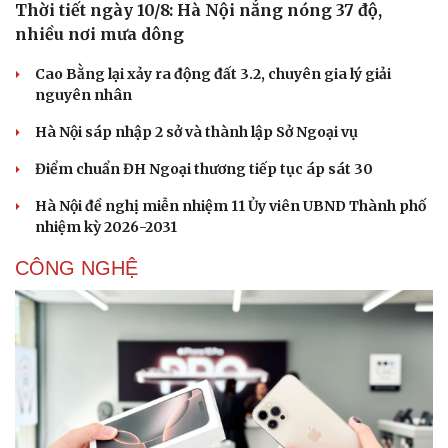
Thời tiết ngày 10/8: Hà Nội nắng nóng 37 độ,
Sức khỏe
Đời sống
nhiều nơi mưa dông
Dinh dưỡng - món ngon
Nhà đẹp
Cây thuốc
Blog
Cao Bằng lại xảy ra động đất 3.2, chuyên gia lý giải
Sản phụ khoa
Tình yêu - Gia đình
nguyên nhân
Nhi khoa
Hà Nội sáp nhập 2 sở và thành lập Sở Ngoại vụ
Nam khoa
Làm đẹp - giảm cân
Điểm chuẩn ĐH Ngoại thương tiếp tục áp sát 30
Phòng mạch online
Ăn sạch sống khỏe
Hà Nội đề nghị miễn nhiệm 11 Ủy viên UBND Thành phố
nhiệm kỳ 2026-2031
CÔNG NGHỆ