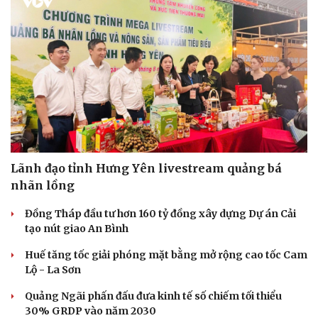
Doanh nghiệp
Công nghệ
Thông tin doanh nghiệp
Sành điệu
Doanh nghiệp 24h
Tin Công nghệ
Doanh nhân
Trải nghiệm
Vì cộng đồng
Chuyển đổi số
Lãnh đạo tỉnh Hưng Yên livestream quảng bá
nhãn lồng
Đồng Tháp đầu tư hơn 160 tỷ đồng xây dựng Dự án Cải
tạo nút giao An Bình
Huế tăng tốc giải phóng mặt bằng mở rộng cao tốc Cam
Lộ - La Sơn
Quảng Ngãi phấn đấu đưa kinh tế số chiếm tối thiểu
30% GRDP vào năm 2030