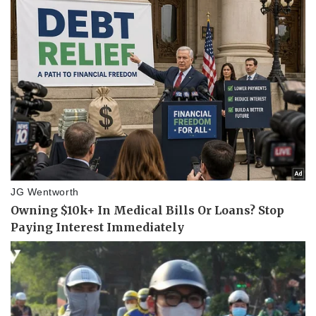
Kinh tế
Thị trường
Bất động sản
Giá vàng
Khởi nghiệp
Tiêu dùng
Tỷ giá
Chứng khoán
Giá cà phê