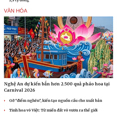
2,9 tỷ đồng
VĂN HÓA
Văn hóa
Giải trí
Sân khấu - Điện ảnh
Nghệ sĩ
Văn học
Thời trang
Âm nhạc
Sao Việt
Di sản
Nghệ An dự kiến bắn hơn 2.500 quả pháo hoa tại
Carnival 2026
Gỡ "điểm nghẽn", kiến tạo nguồn cầu cho xuất bản
Tinh hoa võ Việt: Từ miền đất võ vươn ra thế giới