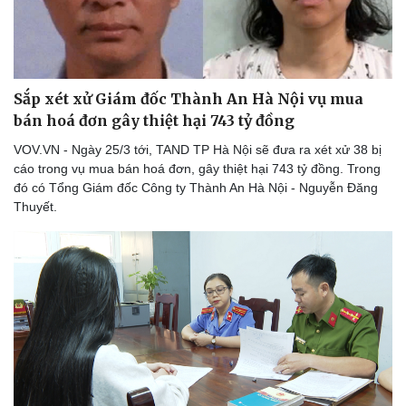
Du lịch
Podcast
Tư vấn
Câu chuyện thời sự
Săn Tour
Đọc truyện đêm khuya
check-in
Cửa sổ tình yêu
Sắp xét xử Giám đốc Thành An Hà Nội vụ mua
Kể chuyện cho bé
bán hoá đơn gây thiệt hại 743 tỷ đồng
Hạt giống tâm hồn
VOV.VN - Ngày 25/3 tới, TAND TP Hà Nội sẽ đưa ra xét xử 38 bị
cáo trong vụ mua bán hoá đơn, gây thiệt hại 743 tỷ đồng. Trong
đó có Tổng Giám đốc Công ty Thành An Hà Nội - Nguyễn Đăng
Thuyết.