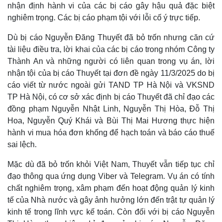
nhận định hành vi của các bị cáo gây hậu quả đặc biệt
nghiêm trọng. Các bị cáo phạm tội với lỗi cố ý trực tiếp.
Dù bị cáo Nguyễn Đăng Thuyết đã bỏ trốn nhưng căn cứ
tài liệu điều tra, lời khai của các bị cáo trong nhóm Công ty
Thành An và những người có liên quan trong vụ án, lời
nhận tội của bị cáo Thuyết tại đơn đề ngày 11/3/2025 do bị
cáo viết từ nước ngoài gửi TAND TP Hà Nội và VKSND
TP Hà Nội, có cơ sở xác định bị cáo Thuyết đã chỉ đạo các
đồng phạm Nguyễn Nhật Linh, Nguyễn Thị Hòa, Đỗ Thị
Hoa, Nguyễn Quý Khái và Bùi Thị Mai Hương thực hiện
Kinh tế
Thị trường
hành vi mua hóa đơn khống để hạch toán và báo cáo thuế
sai lệch.
Bất động sản
Giá vàng
Khởi nghiệp
Tiêu dùng
Mặc dù đã bỏ trốn khỏi Việt Nam, Thuyết vẫn tiếp tục chỉ
Tỷ giá
Chứng khoán
đạo thông qua ứng dụng Viber và Telegram. Vụ án có tính
Giá cà phê
chất nghiêm trọng, xâm phạm đến hoạt động quản lý kinh
tế của Nhà nước và gây ảnh hưởng lớn đến trật tự quản lý
kinh tế trong lĩnh vực kế toán. Còn đối với bị cáo Nguyễn