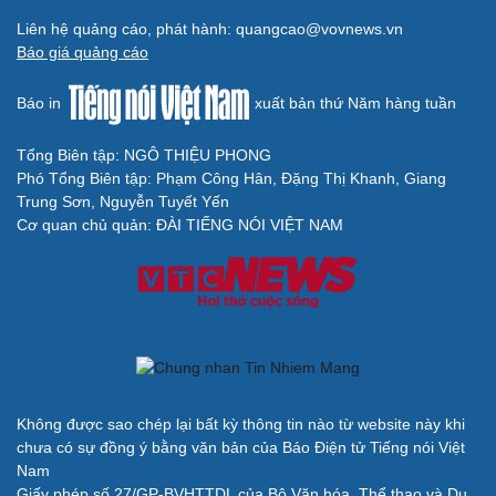
Liên hệ quảng cáo, phát hành: quangcao@vovnews.vn
Báo giá quảng cáo
Báo in
xuất bản thứ Năm hàng tuần
Tổng Biên tập: NGÔ THIỆU PHONG
Phó Tổng Biên tập: Phạm Công Hân, Đặng Thị Khanh, Giang
Trung Sơn, Nguyễn Tuyết Yến
Cơ quan chủ quản: ĐÀI TIẾNG NÓI VIỆT NAM
Không được sao chép lại bất kỳ thông tin nào từ website này khi
chưa có sự đồng ý bằng văn bản của Báo Điện tử Tiếng nói Việt
Nam
Giấy phép số 27/GP-BVHTTDL của Bộ Văn hóa, Thể thao và Du