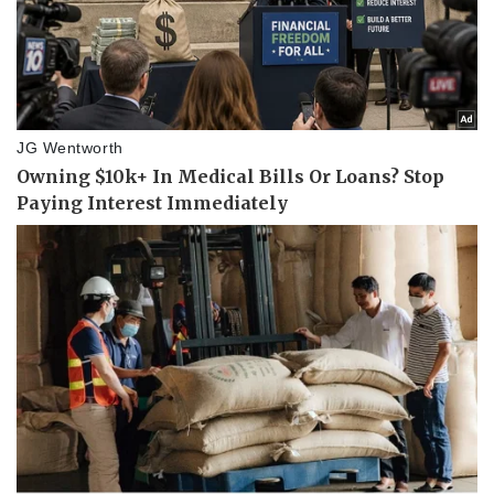
Doanh nghiệp
Công nghệ
Thông tin doanh nghiệp
Sành điệu
Doanh nghiệp 24h
Tin Công nghệ
Doanh nhân
Trải nghiệm
Vì cộng đồng
Chuyển đổi số