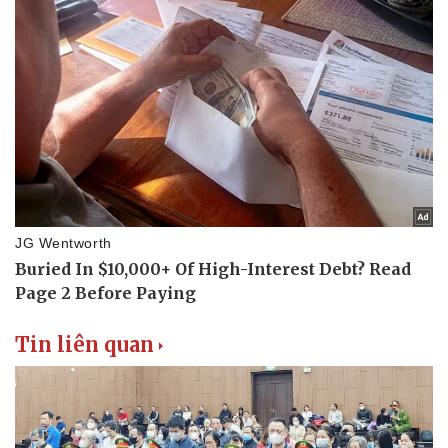
Văn hóa
Giải trí
Sân khấu - Điện ảnh
Nghệ sĩ
Văn học
Thời trang
Âm nhạc
Sao Việt
Di sản
Tin liên quan