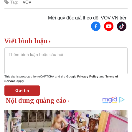
Tag:
VOV
Mời quý độc giả theo dõi VOV.VN trên
Viết bình luận
This site is protected by reCAPTCHA and the Google
Privacy Policy
and
Terms of
Service
apply.
Thể thao
Ô tô - Xe máy
Gửi tin
Bóng đá
Ô tô
Lịch thi đấu bóng đá
Xe máy
Thế giới thể thao
Tư vấn
eSports
Hậu trường