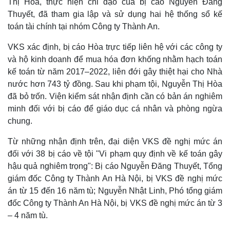
Thị Hòa, thực hiện chỉ đạo của bị cáo Nguyễn Đăng
Thuyết, đã tham gia lập và sử dụng hai hệ thống sổ kế
toán tài chính tại nhóm Công ty Thành An.
VKS xác định, bị cáo Hòa trực tiếp liên hệ với các công ty
và hộ kinh doanh để mua hóa đơn khống nhằm hạch toán
kế toán từ năm 2017–2022, liên đới gây thiệt hại cho Nhà
nước hơn 743 tỷ đồng. Sau khi phạm tội, Nguyễn Thị Hòa
đã bỏ trốn. Viện kiểm sát nhận định cần có bản án nghiêm
minh đối với bị cáo để giáo dục cá nhân và phòng ngừa
chung.
Từ những nhận định trên, đại diện VKS đề nghị mức án
đối với 38 bị cáo về tội "Vi phạm quy định về kế toán gây
hậu quả nghiêm trọng": Bị cáo Nguyễn Đăng Thuyết, Tổng
giám đốc Công ty Thành An Hà Nội, bị VKS đề nghị mức
án từ 15 đến 16 năm tù; Nguyễn Nhật Linh, Phó tổng giám
đốc Công ty Thành An Hà Nội, bị VKS đề nghị mức án từ 3
– 4 năm tù.