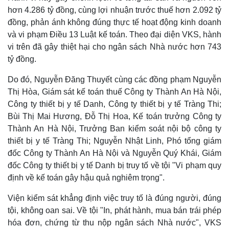
hơn 4.286 tỷ đồng, cùng lợi nhuận trước thuế hơn 2.092 tỷ
Thế giới
Multimedia
đồng, phản ánh không đúng thực tế hoạt động kinh doanh
Quan sát
Video
và vi phạm Điều 13 Luật kế toán. Theo đại diện VKS, hành
Cuộc sống đó đây
Ảnh
vi trên đã gây thiệt hại cho ngân sách Nhà nước hơn 743
Hồ sơ
E-Magazine
Infographic
tỷ đồng.
Do đó, Nguyễn Đăng Thuyết cùng các đồng phạm Nguyễn
Thị Hòa, Giám sát kế toán thuế Công ty Thành An Hà Nội,
Công ty thiết bị y tế Danh, Công ty thiết bị y tế Tràng Thi;
Bùi Thị Mai Hương, Đỗ Thị Hoa, Kế toán trưởng Công ty
Thành An Hà Nội, Trưởng Ban kiểm soát nội bộ công ty
thiết bị y tế Tràng Thi; Nguyễn Nhật Linh, Phó tổng giám
đốc Công ty Thành An Hà Nội và Nguyễn Quý Khái, Giám
đốc Công ty thiết bị y tế Danh bị truy tố về tội "Vi phạm quy
định về kế toán gây hậu quả nghiêm trọng".
Viện kiểm sát khẳng định việc truy tố là đúng người, đúng
tội, không oan sai. Về tội "In, phát hành, mua bán trái phép
hóa đơn, chứng từ thu nộp ngân sách Nhà nước", VKS