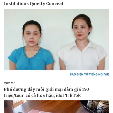
Nam khoa
Làm đẹp - giảm cân
Phòng mạch online
Ăn sạch sống khỏe