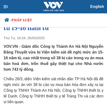
English
Giám đốc Thành An Hà Nội
Nguyễn Đăng Thuyết bị đề nghị
PHÁP LUẬT
/
từ 15-16 năm tù
Thứ Tư, 16:54, 26/03/2025
Chính trị
Xã hội
VOV.VN - Giám đốc Công ty Thành An Hà Nội Nguyễn
Đảng
Tin 24h
Đăng Thuyết vừa bị Viện kiểm sát đề nghị mức án 15-
Tổ chức nhân sự
Dự báo thời tiết
16 năm tù, cao nhất trong số 38 bị cáo trong vụ án mua
Quốc hội
Giáo dục
bán hoá đơn, trốn thuế gây thiệt hại cho Nhà nước
Nhận diện sự thật
Dấu ấn VOV
hơn 743 tỷ đồng.
Việc làm
Biển đảo
Chiều 26/3, diện Viện kiểm sát nhân dân TP Hà Nội đã đề
nghị mức án với 38 bị cáo vụ mua bán hóa đơn xảy ra tại
Công ty TNHH Thành An Hà Nội, Công ty TNHH thiết bị y
tế Danh, Công ty TNHH thiết bị y tế Tràng Thi và các đơn
vị liên quan.