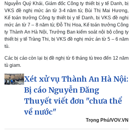
Nguyễn Quý Khái, Giám đốc Công ty thiết bị y tế Danh, bị
VKS đề nghị mức án từ 3-4 năm tù; Bùi Thị Mai Hương,
Kế toán trưởng Công ty thiết bị y tế Danh, bị VKS đề nghị
Pháp luật
Quân sự - Quốc phòng
mức án từ 7 – 8 năm tù; Đỗ Thị Hoa, Kế toán trưởng Công
Vụ án
Vũ khí
ty Thành An Hà Nội, Trưởng Ban kiểm soát nội bộ công ty
Tin nóng
Việt Nam
thiết bị y tế Tràng Thi, bị VKS đề nghị mức án từ 5 – 6 năm
Tư vấn luật
Phân tích
tù.
Các bị cáo còn lại bị đề nghị từ 6 tháng tù treo đến 12 năm
tù giam.
Xét xử vụ Thành An Hà Nội:
Bị cáo Nguyễn Đăng
Thuyết viết đơn "chưa thể
về nước"
Trọng Phú/VOV.VN