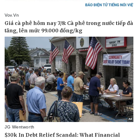
Sức khỏe
Đời sống
Dinh dưỡng - món ngon
Nhà đẹp
Cây thuốc
Blog
Sản phụ khoa
Tình yêu - Gia đình
Nhi khoa