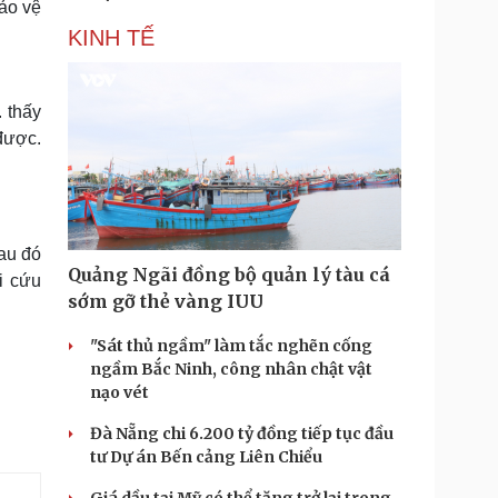
ảo vệ
KINH TẾ
 thấy
được.
au đó
Quảng Ngãi đồng bộ quản lý tàu cá
i cứu
sớm gỡ thẻ vàng IUU
"Sát thủ ngầm" làm tắc nghẽn cống
ngầm Bắc Ninh, công nhân chật vật
nạo vét
Đà Nẵng chi 6.200 tỷ đồng tiếp tục đầu
tư Dự án Bến cảng Liên Chiểu