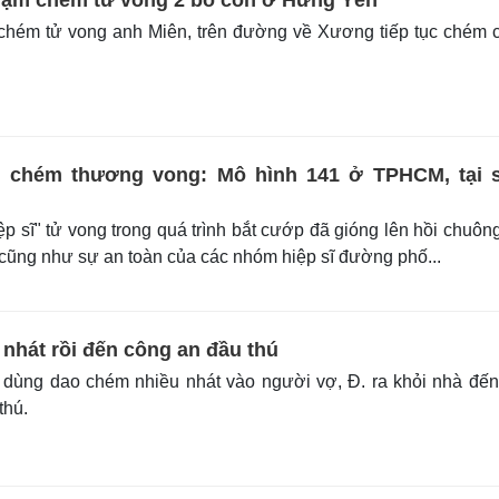
hạm chém tử vong 2 bố con ở Hưng Yên
chém tử vong anh Miên, trên đường về Xương tiếp tục chém 
bị chém thương vong: Mô hình 141 ở TPHCM, tại 
p sĩ" tử vong trong quá trình bắt cướp đã gióng lên hồi chuôn
 cũng như sự an toàn của các nhóm hiệp sĩ đường phố...
nhát rồi đến công an đầu thú
 dùng dao chém nhiều nhát vào người vợ, Đ. ra khỏi nhà đế
thú.