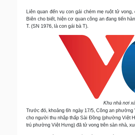
Tin nóng
Việt Nam
Tư vấn luật
Phân tích
Liên quan đến vụ con gái chém mẹ ruột tử vong,
Biên cho biết, hiện cơ quan công an đang tiến hàn
T. (SN 1976, là con gái bà T).
Sức khỏe
Đời sống
Dinh dưỡng - món ngon
Nhà đẹp
Cây thuốc
Blog
Sản phụ khoa
Tình yêu - Gia đình
Nhi khoa
Nam khoa
Làm đẹp - giảm cân
Phòng mạch online
Ăn sạch sống khỏe
Cải chính
Khu nhà nơi x
Trước đó, khoảng 6h ngày 17/5, Công an phường V
cho người thu nhập thấp Sài Đồng (phường Việt H
trú phường Việt Hưng) đã tử vong trên sàn nhà, x