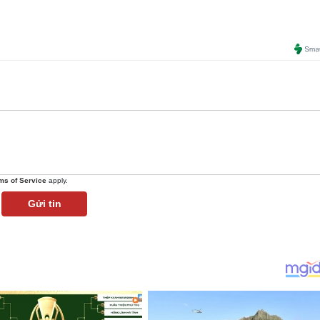
ms of Service
apply.
Gửi tin