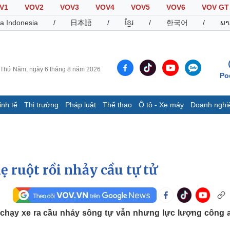
V1
VOV2
VOV3
VOV4
VOV5
VOV6
VOV GT
a Indonesia
/
日本語
/
ខ្មែរ
/
한국어
/
ພາ
Thứ Năm, ngày 6 tháng 8 năm 2026
Po
inh tế
Thị trường
Pháp luật
Thể thao
Ô tô - Xe máy
Doanh nghi
Thế giới
Multimedia
K
Quan sát
Video
B
Cuộc sống đó đây
Ảnh
K
Hồ sơ
E-Magazine
 ruột rồi nhảy cầu tự tử
Infographic
Thể thao
Ô tô - Xe máy
D
 chạy xe ra cầu nhảy sông tự vẫn nhưng lực lượng công 
Bóng đá
Ô tô
T