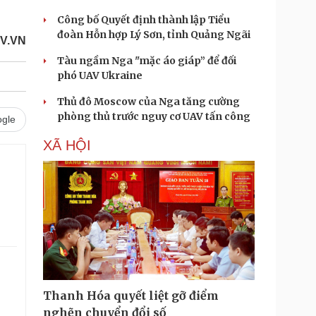
Công bố Quyết định thành lập Tiểu
đoàn Hỗn hợp Lý Sơn, tỉnh Quảng Ngãi
OV.VN
Tàu ngầm Nga "mặc áo giáp” để đối
phó UAV Ukraine
Thủ đô Moscow của Nga tăng cường
phòng thủ trước nguy cơ UAV tấn công
gle
XÃ HỘI
Thanh Hóa quyết liệt gỡ điểm
nghẽn chuyển đổi số