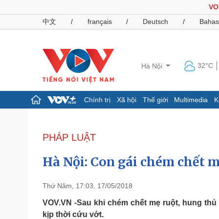
VO
中文
/
français
/
Deutsch
/
Bahas
32°C
Hà Nội
Chính trị
Xã hội
Thế giới
Multimedia
K
Chính trị
Xã hội
Đảng
Tin 24h
PHÁP LUẬT
Tổ chức nhân sự
Dự báo thời tiết
Quốc hội
Giáo dục
Hà Nội: Con gái chém chết mẹ
Nhận diện sự thật
Dấu ấn VOV
Việc làm
Biển đảo
Thứ Năm, 17:03, 17/05/2018
Pháp luật
Quân sự - Quốc phòng
VOV.VN -Sau khi chém chết mẹ ruột, hung thủ
kịp thời cứu vớt.
Vụ án
Vũ khí