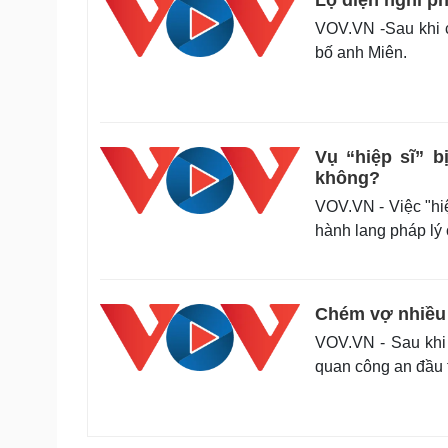
Lộ diện nghi p
VOV.VN -Sau khi 
bố anh Miên.
Vụ “hiệp sĩ” 
không?
VOV.VN - Việc "hiệ
hành lang pháp lý
Chém vợ nhiều 
VOV.VN - Sau khi
quan công an đầu 