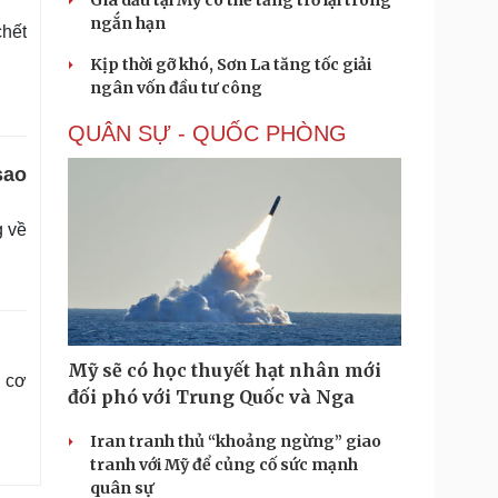
Giá dầu tại Mỹ có thể tăng trở lại trong
ngắn hạn
chết
Kịp thời gỡ khó, Sơn La tăng tốc giải
ngân vốn đầu tư công
QUÂN SỰ - QUỐC PHÒNG
sao
g về
Mỹ sẽ có học thuyết hạt nhân mới
n cơ
đối phó với Trung Quốc và Nga
Iran tranh thủ “khoảng ngừng” giao
tranh với Mỹ để củng cố sức mạnh
quân sự