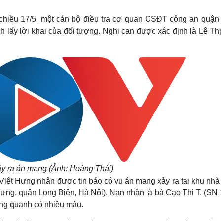
Lịch thi đấu bóng đá
Xe máy
Thế giới thể thao
Tư vấn
 chiều 17/5, một cán bộ điều tra cơ quan CSĐT công an quận
eSports
V
h lấy lời khai của đối tượng. Nghi can được xác định là Lê Th
Hậu trường
Văn hóa
Giải trí
D
Sân khấu - Điện ảnh
Nghệ sĩ
Văn học
Thời trang
Âm nhạc
Sao Việt
c
Di sản
ảy ra án mạng (Ảnh: Hoàng Thái)
iệt Hưng nhận được tin báo có vụ án mạng xảy ra tại khu nhà
ưng, quận Long Biên, Hà Nội). Nạn nhân là bà Cao Thị T. (SN 
ung quanh có nhiều máu.