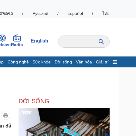
ສາລາວ
/
Русский
/
Español
/
ไทย
English
dcast
Radio
ệp
Công nghệ
Sức khỏe
Đời sống
Văn hóa
Giải trí
inh tế
Thị trường
ất động sản
Giá vàng
hởi nghiệp
Tiêu dùng
Tỷ giá
ĐỜI SỐNG
Chứng khoán
Giá cà phê
oanh nghiệp
Công nghệ
an đã
hông tin doanh nghiệp
Sành điệu