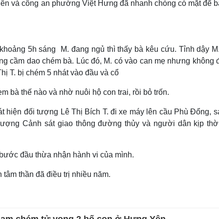
Biên và công an phường Việt Hưng đã nhanh chóng có mặt để b
 khoảng 5h sáng M. đang ngủ thì thấy bà kêu cứu. Tỉnh dậy M.
 đang cầm dao chém bà. Lúc đó, M. có vào can mẹ nhưng không 
ị T. bị chém 5 nhát vào đầu và cổ
m bà thế nào và nhờ nuôi hộ con trai, rồi bỏ trốn.
 hiện đối tượng Lê Thị Bích T. đi xe máy lên cầu Phù Đổng, s
lượng Cảnh sát giao thông đường thủy và người dân kịp thờ
. bước đầu thừa nhận hành vi của mình.
 tâm thần đã điều trị nhiều năm.