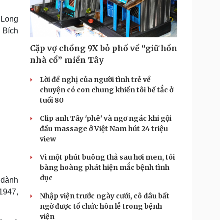
Doanh nghiệp 24h
Tin Công nghệ
Doanh nhân
Trải nghiệm
 Long
ì cộng đồng
Chuyển đổi số
ị Bích
Cặp vợ chồng 9X bỏ phố về “giữ hồn
u lịch
Podcast
nhà cổ” miền Tây
Tư vấn
Câu chuyện thời sự
Săn Tour
Đọc truyện đêm khuya
Lời đề nghị của người tình trẻ về
heck-in
Cửa sổ tình yêu
chuyện có con chung khiến tôi bế tắc ở
Kể chuyện cho bé
tuổi 80
Hạt giống tâm hồn
Clip anh Tây 'phê' và ngơ ngác khi gội
đầu massage ở Việt Nam hút 24 triệu
view
Vì một phút buông thả sau hơi men, tôi
bàng hoàng phát hiện mắc bệnh tình
dục
 dành
1947,
Nhập viện trước ngày cưới, cô dâu bất
ngờ được tổ chức hôn lễ trong bệnh
viện