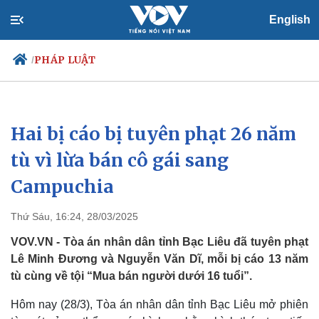
English
PHÁP LUẬT
/
Hai bị cáo bị tuyên phạt 26 năm
Chính trị
Xã hội
Đảng
Tin 24h
tù vì lừa bán cô gái sang
Tổ chức nhân sự
Dự báo thời tiết
Campuchia
Quốc hội
Giáo dục
Nhận diện sự thật
Dấu ấn VOV
Việc làm
Thứ Sáu, 16:24, 28/03/2025
Biển đảo
VOV.VN - Tòa án nhân dân tỉnh Bạc Liêu đã tuyên phạt
Lê Minh Đương và Nguyễn Văn Dĩ, mỗi bị cáo 13 năm
tù cùng về tội “Mua bán người dưới 16 tuổi”.
Hôm nay (28/3), Tòa án nhân dân tỉnh Bạc Liêu mở phiên