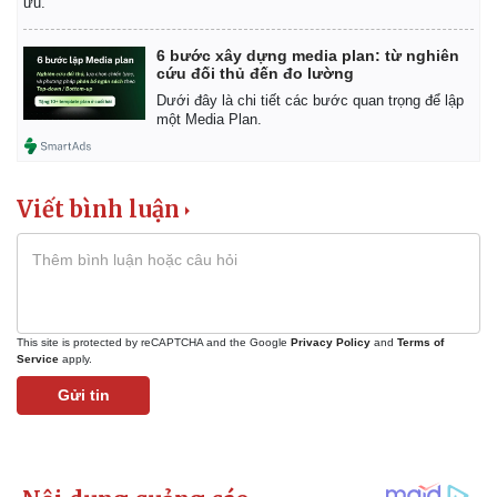
ưu.
6 bước xây dựng media plan: từ nghiên
cứu đối thủ đến đo lường
Dưới đây là chi tiết các bước quan trọng để lập
một Media Plan.
Viết bình luận
This site is protected by reCAPTCHA and the Google
Privacy Policy
and
Terms of
Service
apply.
Gửi tin
Pháp luật
Quân sự - Quốc phòng