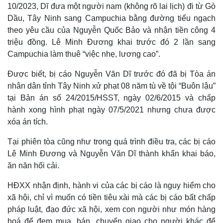
10/2023, Dĩ đưa một người nam (không rõ lai lịch) đi từ Gò
Dầu, Tây Ninh sang Campuchia bằng đường tiểu ngạch
theo yêu cầu của Nguyễn Quốc Bảo và nhận tiền công 4
triệu đồng. Lê Minh Đương khai trước đó 2 lần sang
Campuchia làm thuê “việc nhẹ, lương cao”.
Được biết, bị cáo Nguyễn Văn Dĩ trước đó đã bị Tòa án
nhân dân tỉnh Tây Ninh xử phạt 08 năm tù về tội “Buôn lậu”
tại Bản án số 24/2015/HSST, ngày 02/6/2015 và chấp
hành xong hình phạt ngày 07/5/2021 nhưng chưa được
xóa án tích.
Tại phiên tòa cũng như trong quá trình điều tra, các bị cáo
Lê Minh Đương và Nguyễn Văn Dĩ thành khẩn khai báo,
ăn năn hối cải.
HĐXX nhận định, hành vi của các bị cáo là nguy hiểm cho
xã hội, chỉ vì muốn có tiền tiêu xài mà các bị cáo bất chấp
pháp luật, đạo đức xã hội, xem con người như món hàng
hoá để đem mua, bán, chuyển giao cho người khác để