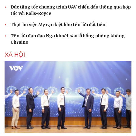
Đức tăng tốc chương trình UAV chiến đấu thông qua hợp
tác với Rolls-Royce
Thực hư việc Mỹ cạn kiệt kho tên lửa đắt tiền
Tên lửa đạn đạo Nga khoét sâu lỗ hổng phòng không
Ukraine
XÃ HỘI
Văn hóa
Giải trí
Sân khấu - Điện ảnh
Nghệ sĩ
Văn học
Thời trang
Âm nhạc
Sao Việt
Di sản