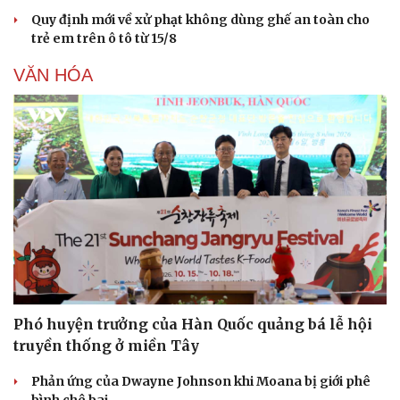
Hạt giống tâm hồn
Quy định mới về xử phạt không dùng ghế an toàn cho
trẻ em trên ô tô từ 15/8
VĂN HÓA
Phó huyện trưởng của Hàn Quốc quảng bá lễ hội
truyền thống ở miền Tây
Phản ứng của Dwayne Johnson khi Moana bị giới phê