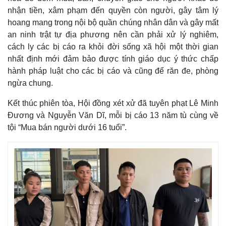
nhận tiền, xâm phạm đến quyền còn người, gây tâm lý
hoang mang trong nội bộ quần chúng nhân dân và gây mất
an ninh trật tự địa phương nên cần phải xử lý nghiêm,
cách ly các bị cáo ra khỏi đời sống xã hội một thời gian
nhất định mới đảm bảo được tính giáo dục ý thức chấp
hành pháp luật cho các bị cáo và cũng để răn đe, phòng
ngừa chung.
Kết thúc phiên tòa, Hội đồng xét xử đã tuyên phạt Lê Minh
Đương và Nguyễn Văn Dĩ, mỗi bị cáo 13 năm tù cùng về
tội “Mua bán người dưới 16 tuổi”.
Kinh tế
Thị trường
Bất động sản
Giá vàng
Khởi nghiệp
Tiêu dùng
Tỷ giá
Chứng khoán