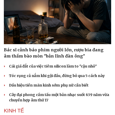
Sức khỏe
Đời sống
Dinh dưỡng - món ngon
Nhà đẹp
Bác sĩ cảnh báo phim người lớn, rượu bia đang
Cây thuốc
Blog
âm thầm bào mòn "bản lĩnh đàn ông"
Sản phụ khoa
Tình yêu - Gia đình
Nhi khoa
Cái giá đắt của việc tiêm silicon làm to "cậu nhỏ"
Nam khoa
Làm đẹp - giảm cân
Tóc rụng cả nắm khi gội đầu, đừng bỏ qua 5 cách này
Phòng mạch online
Ăn sạch sống khỏe
Dấu hiệu tiền mãn kinh sớm phụ nữ cần biết
Cây đại phong cầm tấu một bản nhạc suốt 639 năm vừa
chuyển hợp âm thứ 17
KINH TẾ