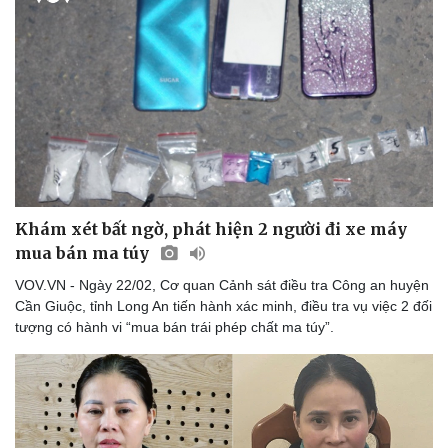
Doanh nghiệp
Công nghệ
Thông tin doanh nghiệp
Sành điệu
Doanh nghiệp 24h
Tin Công nghệ
Doanh nhân
Trải nghiệm
Vì cộng đồng
Chuyển đổi số
Khám xét bất ngờ, phát hiện 2 người đi xe máy
mua bán ma túy
VOV.VN - Ngày 22/02, Cơ quan Cảnh sát điều tra Công an huyện
Cần Giuộc, tỉnh Long An tiến hành xác minh, điều tra vụ việc 2 đối
tượng có hành vi “mua bán trái phép chất ma túy”.