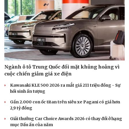
Ngành ô tô Trung Quốc đối mặt khủng hoảng vì
cuộc chiến giảm giá xe điện
Kawasaki KLE 500 2026 ra mắt giá 211 triệu đồng - Sự
hồi sinh ấn tượng
Gần 2.000 con ốc titan trên siêu xe Pagani có giá hơn
Du lịch
Podcast
2,9 tỷ đồng
Tư vấn
Câu chuyện thời sự
Săn Tour
Đọc truyện đêm khuya
Giải thưởng Car Choice Awards 2026 có thay đổi ở hạng
check-in
Cửa sổ tình yêu
mục Dấu ấn của năm
Kể chuyện cho bé