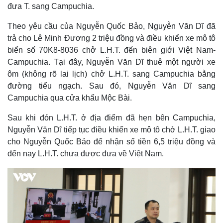
đưa T. sang Campuchia.
Theo yêu cầu của Nguyễn Quốc Bảo, Nguyễn Văn Dĩ đã
trả cho Lê Minh Đương 2 triệu đồng và điều khiển xe mô tô
biển số 70K8-8036 chở L.H.T. đến biên giới Việt Nam-
Campuchia. Tại đây, Nguyễn Văn Dĩ thuê một người xe
ôm (không rõ lai lịch) chở L.H.T. sang Campuchia bằng
đường tiểu ngạch. Sau đó, Nguyễn Văn Dĩ sang
Campuchia qua cửa khẩu Mộc Bài.
Sau khi đón L.H.T. ở địa điểm đã hẹn bên Campuchia,
Nguyễn Văn Dĩ tiếp tục điều khiển xe mô tô chở L.H.T. giao
cho Nguyễn Quốc Bảo để nhận số tiền 6,5 triệu đồng và
Thế giới
Multimedia
đến nay L.H.T. chưa được đưa về Việt Nam.
Quan sát
Video
Cuộc sống đó đây
Ảnh
Hồ sơ
E-Magazine
Infographic