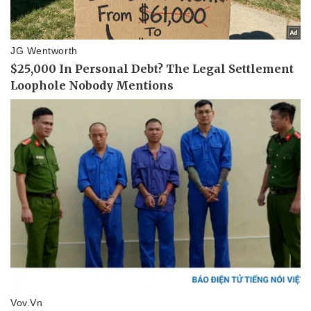
Thể thao
Ô tô - Xe máy
Bóng đá
Ô tô
Lịch thi đấu bóng đá
Xe máy
Thế giới thể thao
Tư vấn
eSports
Hậu trường