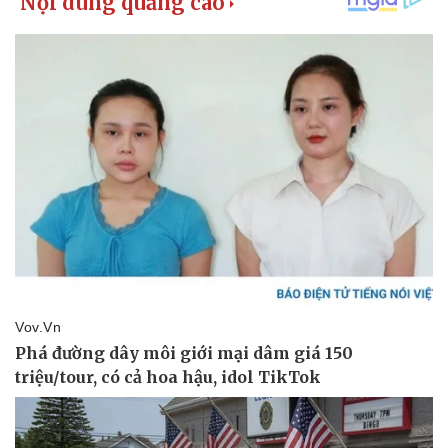
Vụ án
Vũ khí
Tin nóng
Việt Nam
Tư vấn luật
Phân tích