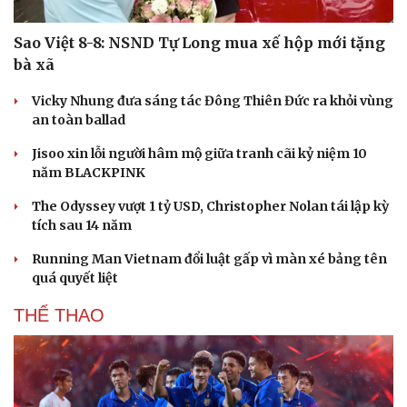
Sao Việt 8-8: NSND Tự Long mua xế hộp mới tặng
bà xã
Vicky Nhung đưa sáng tác Đông Thiên Đức ra khỏi vùng
an toàn ballad
Jisoo xin lỗi người hâm mộ giữa tranh cãi kỷ niệm 10
năm BLACKPINK
The Odyssey vượt 1 tỷ USD, Christopher Nolan tái lập kỳ
tích sau 14 năm
Running Man Vietnam đổi luật gấp vì màn xé bảng tên
quá quyết liệt
THỂ THAO
Cải chính