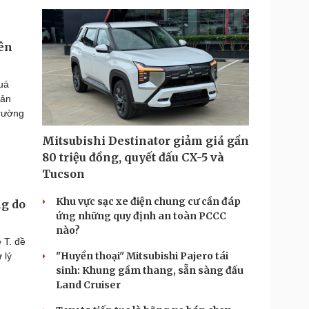
iên
uá
bản
trường
Mitsubishi Destinator giảm giá gần
80 triệu đồng, quyết đấu CX-5 và
Tucson
Khu vực sạc xe điện chung cư cần đáp
ng do
ứng những quy định an toàn PCCC
nào?
 T. đề
"Huyền thoại" Mitsubishi Pajero tái
 lý
sinh: Khung gầm thang, sẵn sàng đấu
Land Cruiser