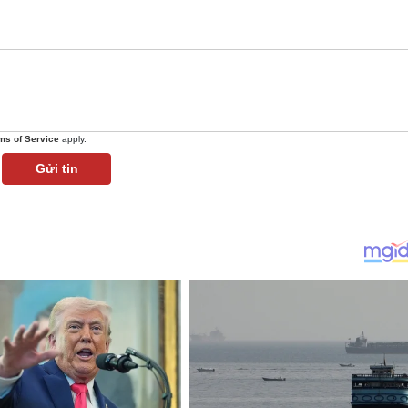
ms of Service
apply.
Gửi tin