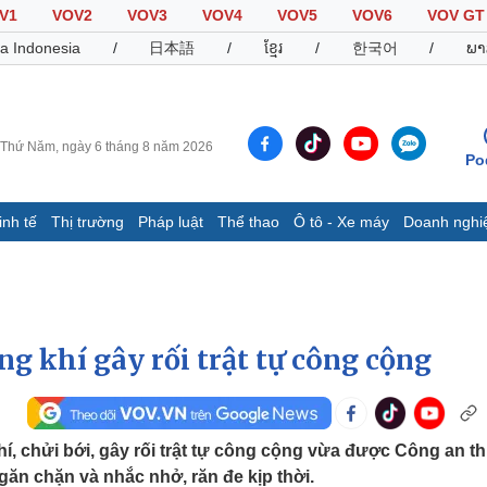
V1
VOV2
VOV3
VOV4
VOV5
VOV6
VOV GT
a Indonesia
/
日本語
/
ខ្មែរ
/
한국어
/
ພາ
Thứ Năm, ngày 6 tháng 8 năm 2026
Po
inh tế
Thị trường
Pháp luật
Thể thao
Ô tô - Xe máy
Doanh nghi
Thế giới
Multimedia
K
Quan sát
Video
B
Cuộc sống đó đây
Ảnh
K
Hồ sơ
E-Magazine
g khí gây rối trật tự công cộng
Infographic
Thể thao
Ô tô - Xe máy
D
í, chửi bới, gây rối trật tự công cộng vừa được Công an thị
ăn chặn và nhắc nhở, răn đe kịp thời.
Bóng đá
Ô tô
T