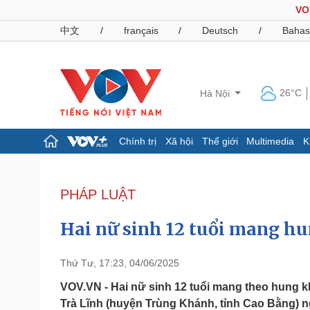
VO
中文
/
français
/
Deutsch
/
Bahas
26°C
Hà Nội
Chính trị
Xã hội
Thế giới
Multimedia
K
Chính trị
Xã hội
Đảng
Tin 24h
PHÁP LUẬT
Tổ chức nhân sự
Dự báo thời tiết
Quốc hội
Giáo dục
Hai nữ sinh 12 tuổi mang hun
Nhận diện sự thật
Dấu ấn VOV
Việc làm
Biển đảo
Thứ Tư, 17:23, 04/06/2025
Pháp luật
Quân sự - Quốc phòng
VOV.VN - Hai nữ sinh 12 tuổi mang theo hung kh
Trà Lĩnh (huyện Trùng Khánh, tỉnh Cao Bằng) ng
Vụ án
Vũ khí