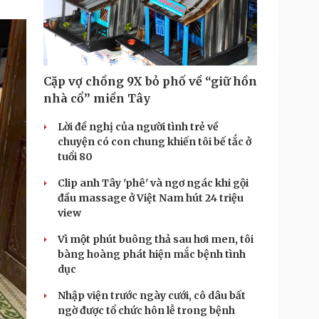
Doanh nghiệp 24h
Tin Công nghệ
Doanh nhân
Trải nghiệm
ì cộng đồng
Chuyển đổi số
u lịch
Podcast
Cặp vợ chồng 9X bỏ phố về “giữ hồn
Tư vấn
Câu chuyện thời sự
nhà cổ” miền Tây
Săn Tour
Đọc truyện đêm khuya
heck-in
Lời đề nghị của người tình trẻ về
Cửa sổ tình yêu
chuyện có con chung khiến tôi bế tắc ở
Kể chuyện cho bé
tuổi 80
Hạt giống tâm hồn
Clip anh Tây 'phê' và ngơ ngác khi gội
đầu massage ở Việt Nam hút 24 triệu
view
Vì một phút buông thả sau hơi men, tôi
bàng hoàng phát hiện mắc bệnh tình
dục
Nhập viện trước ngày cưới, cô dâu bất
ngờ được tổ chức hôn lễ trong bệnh