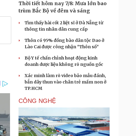
Thời tiết hôm nay 7/8: Mưa lớn bao
trùm Bắc Bộ về đêm và sáng
Tìm thấy hài cốt 2 liệt sĩ ở Đà Nẵng từ
thông tin nhân dân cung cấp
Thôn có 95% đồng bào dân tộc Dao ở
Lào Cai được công nhận "Thôn số"
Bộ Y tế chấn chỉnh hoạt động kinh
doanh dược liệu không rõ nguồn gốc
Xác minh làm rõ video bảo mẫu đánh,
bắn dây thun vào chân trẻ mầm non ở
TP.HCM
CÔNG NGHỆ