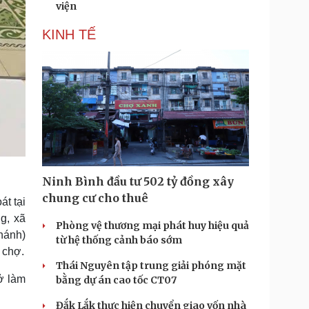
viện
KINH TẾ
Ninh Bình đầu tư 502 tỷ đồng xây
chung cư cho thuê
át tại
g, xã
Phòng vệ thương mại phát huy hiệu quả
Khánh)
từ hệ thống cảnh báo sớm
 chợ.
Thái Nguyên tập trung giải phóng mặt
ở làm
bằng dự án cao tốc CT07
Đắk Lắk thực hiện chuyển giao vốn nhà