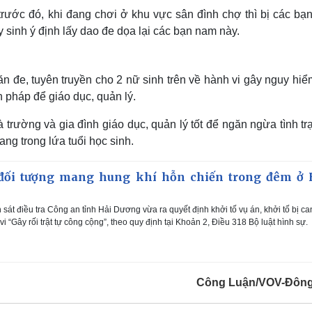
trước đó, khi đang chơi ở khu vực sân đình chợ thì bị các bạ
y sinh ý định lấy dao đe dọa lại các bạn nam này.
răn đe, tuyên truyền cho 2 nữ sinh trên về hành vi gây nguy hi
n pháp để giáo dục, quản lý.
trường và gia đình giáo dục, quản lý tốt để ngăn ngừa tình tr
ng trong lứa tuổi học sinh.
đối tượng mang hung khí hỗn chiến trong đêm ở 
át điều tra Công an tỉnh Hải Dương vừa ra quyết định khởi tố vụ án, khởi tố bị ca
vi “Gây rối trật tự công cộng”, theo quy định tại Khoản 2, Điều 318 Bộ luật hình sự.
Công Luận/VOV-Đôn