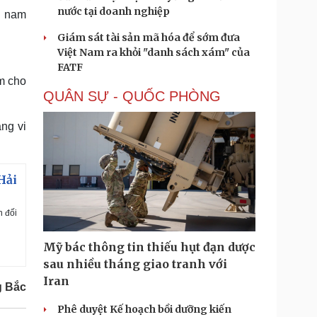
nước tại doanh nghiệp
n nam
Giám sát tài sản mã hóa để sớm đưa
Việt Nam ra khỏi "danh sách xám" của
FATF
ểm cho
QUÂN SỰ - QUỐC PHÒNG
ạng vi
Hải
n đối
Mỹ bác thông tin thiếu hụt đạn dược
sau nhiều tháng giao tranh với
Iran
g Bắc
Phê duyệt Kế hoạch bồi dưỡng kiến