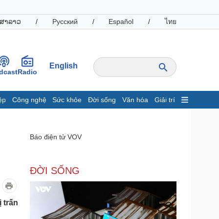
ສາລາວ
/
Русский
/
Español
/
ไทย
English
dcast
Radio
ệp
Công nghệ
Sức khỏe
Đời sống
Văn hóa
Giải trí
inh tế
Thị trường
ất động sản
Giá vàng
Báo điện tử VOV
hởi nghiệp
Tiêu dùng
Tỷ giá
Chứng khoán
ĐỜI SỐNG
Giá cà phê
oanh nghiệp
Công nghệ
 trấn
hông tin doanh nghiệp
Sành điệu