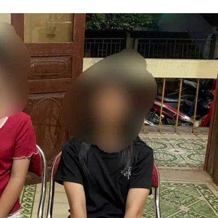
Lịch thi đấu bóng đá
Xe máy
Thế giới thể thao
Tư vấn
eSports
V
Hậu trường
Văn hóa
Giải trí
D
Sân khấu - Điện ảnh
Nghệ sĩ
Văn học
Thời trang
Âm nhạc
Sao Việt
c
Di sản