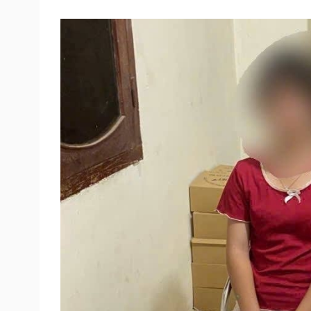
Tin nóng
Việt Nam
Tư vấn luật
Phân tích
Sức khỏe
Đời sống
Dinh dưỡng - món ngon
Nhà đẹp
Cây thuốc
Blog
Sản phụ khoa
Tình yêu - Gia đình
Nhi khoa
Nam khoa
Làm đẹp - giảm cân
Phòng mạch online
Ăn sạch sống khỏe
Cải chính