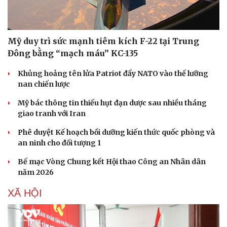
Mỹ duy trì sức mạnh tiêm kích F-22 tại Trung
Đông bằng “mạch máu” KC-135
Khủng hoảng tên lửa Patriot đẩy NATO vào thế lưỡng
nan chiến lược
Mỹ bác thông tin thiếu hụt đạn dược sau nhiều tháng
giao tranh với Iran
Phê duyệt Kế hoạch bồi dưỡng kiến thức quốc phòng và
an ninh cho đối tượng 1
Bế mạc Vòng Chung kết Hội thao Công an Nhân dân
năm 2026
XÃ HỘI