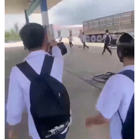
Thế giới
Multimedia
Quan sát
Video
Cuộc sống đó đây
Ảnh
Hồ sơ
E-Magazine
Infographic