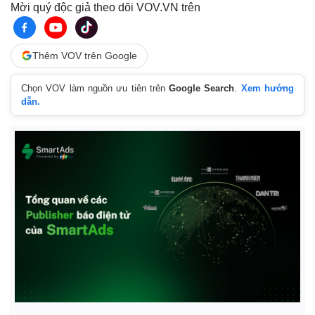
Mời quý độc giả theo dõi VOV.VN trên
Thêm VOV trên Google
Chọn VOV làm nguồn ưu tiên trên
Google Search
.
Xem hướng
dẫn.
Kinh tế
Thị trường
Bất động sản
Giá vàng
Khởi nghiệp
Tiêu dùng
Tỷ giá
Chứng khoán
Giá cà phê