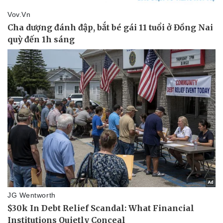
Pháp luật
Quân sự - Quốc phòng
Vụ án
Vũ khí
Tin nóng
Việt Nam
Tư vấn luật
Phân tích