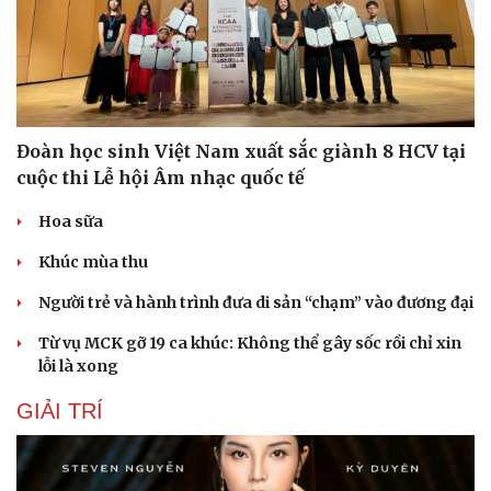
Tư vấn
Câu chuyện thời sự
Săn Tour
Đọc truyện đêm khuya
check-in
Cửa sổ tình yêu
Kể chuyện cho bé
Hạt giống tâm hồn
Đoàn học sinh Việt Nam xuất sắc giành 8 HCV tại
cuộc thi Lễ hội Âm nhạc quốc tế
Hoa sữa
Khúc mùa thu
Người trẻ và hành trình đưa di sản “chạm” vào đương đại
Từ vụ MCK gỡ 19 ca khúc: Không thể gây sốc rồi chỉ xin
lỗi là xong
GIẢI TRÍ