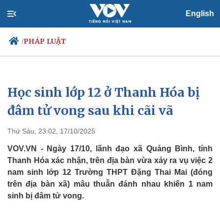
English
PHÁP LUẬT
/
Học sinh lớp 12 ở Thanh Hóa bị
Chính trị
Xã hội
Đảng
Tin 24h
đâm tử vong sau khi cãi vã
Tổ chức nhân sự
Dự báo thời tiết
Quốc hội
Giáo dục
Thứ Sáu, 23:02, 17/10/2025
Nhận diện sự thật
Dấu ấn VOV
Việc làm
VOV.VN - Ngày 17/10, lãnh đạo xã Quảng Bình, tỉnh
Biển đảo
Thanh Hóa xác nhận, trên địa bàn vừa xảy ra vụ việc 2
nam sinh lớp 12 Trường THPT Đặng Thai Mai (đóng
trên địa bàn xã) mâu thuẫn đánh nhau khiến 1 nam
sinh bị đâm tử vong.