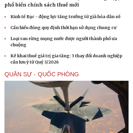
Làm đẹp - giảm cân
phổ biến chính sách thuế mới
Phòng mạch online
Ăn sạch sống khỏe
Kinh tế Bạc - động lực tăng trưởng từ già hóa dân số
Cần hiểu đúng quy định thời hạn sử dụng chung cư
Loại rau rừng mọng nước được người thành phố ưa
chuộng
Kê khai thuế giá trị gia tăng: 3 thay đổi doanh nghiệp
cần lưu ý từ Quý 3/2026
QUÂN SỰ - QUỐC PHÒNG