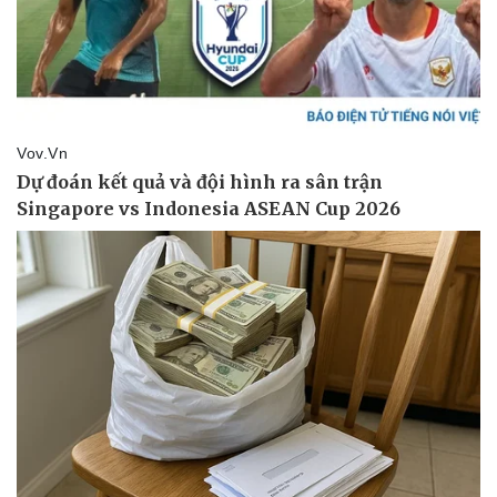
Thể thao
Ô tô - Xe máy
Bóng đá
Ô tô
Lịch thi đấu bóng đá
Xe máy
Thế giới thể thao
Tư vấn
eSports
Hậu trường