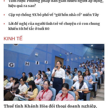
Tắm rượu: Phương pháp dân gian nhiều người áp dụng,
hiệu quả ra sao?
Cặp vợ chồng 9X bỏ phố về “giữ hồn nhà cổ” miền Tây
Lời đề nghị của người tình trẻ về chuyện có con chung
khiến tôi bế tắc ở tuổi 80
KINH TẾ
Sức khỏe
Đời sống
Dinh dưỡng - món ngon
Nhà đẹp
Cây thuốc
Blog
Sản phụ khoa
Tình yêu - Gia đình
Nhi khoa
Nam khoa
Thuế tỉnh Khánh Hòa đối thoại doanh nghiệp,