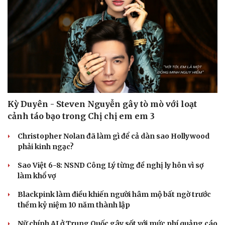
Kỳ Duyên - Steven Nguyễn gây tò mò với loạt
cảnh táo bạo trong Chị chị em em 3
Christopher Nolan đã làm gì để cả dàn sao Hollywood
phải kinh ngạc?
Sao Việt 6-8: NSND Công Lý từng đề nghị ly hôn vì sợ
làm khổ vợ
Blackpink làm điều khiến người hâm mộ bất ngờ trước
thềm kỷ niệm 10 năm thành lập
Nữ chính AI ở Trung Quốc gây sốt với mức phí quảng cáo