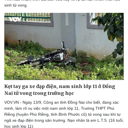
sinh tử vong.
Kẹt tay ga xe đạp điện, nam sinh lớp 11 ở Đồng
Doanh nghiệp
Công nghệ
Nai tử vong trong trường học
Thông tin doanh nghiệp
Sành điệu
Doanh nghiệp 24h
Tin Công nghệ
VOV.VN - Ngày 13/9, Công an tỉnh Đồng Nai cho biết, đang xác
Doanh nhân
Trải nghiệm
minh, làm rõ vụ việc một nam sinh lớp 11, Trường THPT Phú
Vì cộng đồng
Chuyển đổi số
Riềng (huyện Phú Riềng, tỉnh Bình Phước cũ) tử vong sau khi tự
ngã xe đạp điện trong sân trường. Nạn nhân là em L.T.S. (16 tuổi,
học sinh lớp 11).