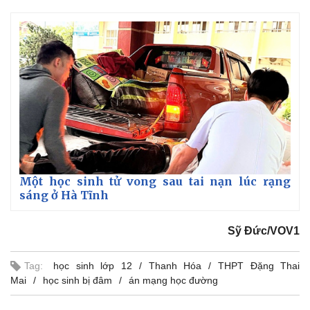
Một học sinh tử vong sau tai nạn lúc rạng
sáng ở Hà Tĩnh
Sỹ Đức/VOV1
Tag:
học sinh lớp 12
Thanh Hóa
THPT Đặng Thai
Mai
học sinh bị đâm
án mạng học đường