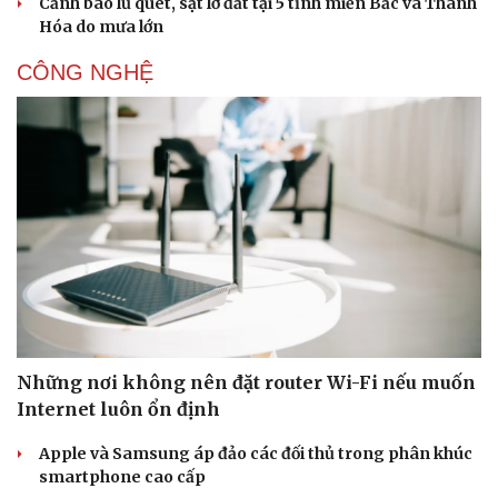
Cảnh báo lũ quét, sạt lở đất tại 5 tỉnh miền Bắc và Thanh
Văn học
Thời trang
Hóa do mưa lớn
Âm nhạc
Sao Việt
Di sản
CÔNG NGHỆ
Những nơi không nên đặt router Wi-Fi nếu muốn
Internet luôn ổn định
Apple và Samsung áp đảo các đối thủ trong phân khúc
smartphone cao cấp