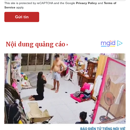
This site is protected by reCAPTCHA and the Google
Privacy Policy
and
Terms of
Service
apply.
Gửi tin